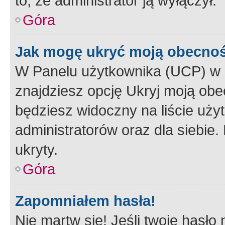
to, że administrator ją wyłączył.
Góra
Jak mogę ukryć moją obecno
W Panelu użytkownika (UCP) w 
znajdziesz opcję Ukryj moją obe
będziesz widoczny na liście użyt
administratorów oraz dla siebie.
ukryty.
Góra
Zapomniałem hasła!
Nie martw się! Jeśli twoje hasło