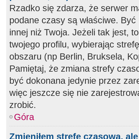
Rzadko się zdarza, że serwer m
podane czasy są właściwe. Być 
innej niż Twoja. Jeżeli tak jest,
twojego profilu, wybierając str
obszaru (np Berlin, Bruksela, Ko
Pamiętaj, że zmiana strefy czas
być dokonana jedynie przez zar
więc jeszcze się nie zarejestrow
zrobić.
Góra
Zmieniłem strefę czasową, ale