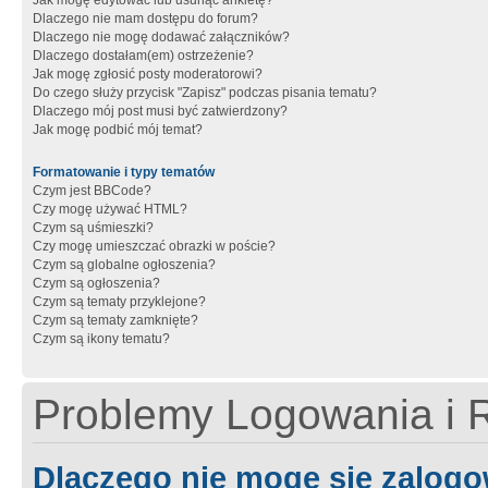
Jak mogę edytować lub usunąć ankietę?
Dlaczego nie mam dostępu do forum?
Dlaczego nie mogę dodawać załączników?
Dlaczego dostałam(em) ostrzeżenie?
Jak mogę zgłosić posty moderatorowi?
Do czego służy przycisk "Zapisz" podczas pisania tematu?
Dlaczego mój post musi być zatwierdzony?
Jak mogę podbić mój temat?
Formatowanie i typy tematów
Czym jest BBCode?
Czy mogę używać HTML?
Czym są uśmieszki?
Czy mogę umieszczać obrazki w poście?
Czym są globalne ogłoszenia?
Czym są ogłoszenia?
Czym są tematy przyklejone?
Czym są tematy zamknięte?
Czym są ikony tematu?
Problemy Logowania i R
Dlaczego nie mogę się zalog