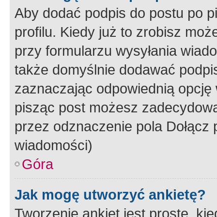
Aby dodać podpis do postu po 
profilu. Kiedy już to zrobisz m
przy formularzu wysyłania wiad
także domyślnie dodawać podpi
zaznaczając odpowiednią opcję 
pisząc post możesz zadecydowa
przez odznaczenie pola Dołącz 
wiadomości)
Góra
Jak mogę utworzyć ankietę?
Tworzenie ankiet jest proste, ki