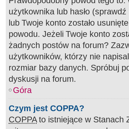
Prawdopodobny powód tego to:
użytkownika lub hasło (sprawdź e
lub Twoje konto zostało usunięte
powodu. Jeżeli Twoje konto zost
żadnych postów na forum? Zazw
użytkowników, którzy nie napisa
rozmiar bazy danych. Spróbuj po
dyskusji na forum.
Góra
Czym jest COPPA?
COPPA
to istniejące w Stanach