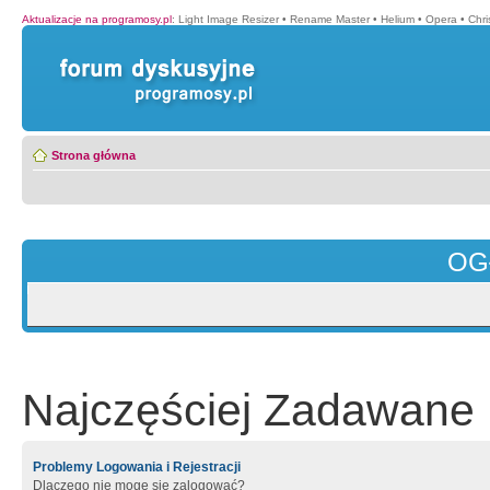
Aktualizacje na programosy.pl
:
Light Image Resizer
•
Rename Master
•
Helium
•
Opera
•
Chr
Strona główna
OG
Najczęściej Zadawane 
Problemy Logowania i Rejestracji
Dlaczego nie mogę się zalogować?