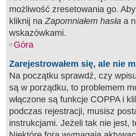
możliwość zresetowania go. Aby 
kliknij na
Zapomniałem hasła
a n
wskazówkami.
Góra
Zarejestrowałem się, ale nie 
Na początku sprawdź, czy wpisuj
są w porządku, to problemem mo
włączone są funkcje COPPA i kl
podczas rejestracji, musisz pos
instrukcjami. Jeżeli tak nie jes
Niektóre fora wymagają aktywac