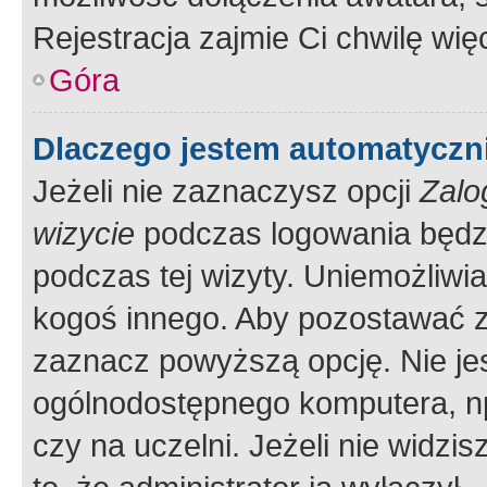
Rejestracja zajmie Ci chwilę wi
Góra
Dlaczego jestem automatycz
Jeżeli nie zaznaczysz opcji
Zalo
wizycie
podczas logowania będzi
podczas tej wizyty. Uniemożliwi
kogoś innego. Aby pozostawać 
zaznacz powyższą opcję. Nie jes
ogólnodostępnego komputera, np.
czy na uczelni. Jeżeli nie widzi