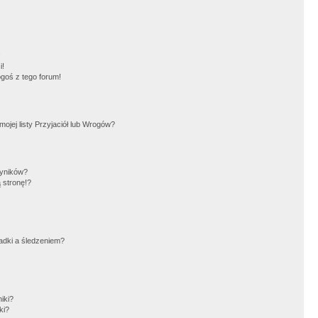
!
i!
goś z tego forum!
jej listy Przyjaciół lub Wrogów?
wyników?
 stronę!?
adki a śledzeniem?
iki?
ki?