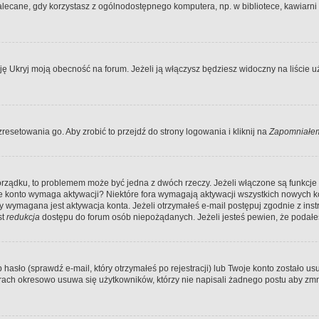
ecane, gdy korzystasz z ogólnodostępnego komputera, np. w bibliotece, kawiarni in
Ukryj moją obecność na forum. Jeżeli ją włączysz będziesz widoczny na liście uży
resetowania go. Aby zrobić to przejdź do strony logowania i kliknij na
Zapomniałem
porządku, to problemem może być jedna z dwóch rzeczy. Jeżeli włączone są funkcj
twoje konto wymaga aktywacji? Niektóre fora wymagają aktywacji wszystkich nowych 
wymagana jest aktywacja konta. Jeżeli otrzymałeś e-mail postępuj zgodnie z instruk
st
redukcja
dostępu do forum osób niepożądanych. Jeżeli jesteś pewien, że podałe
o (sprawdź e-mail, który otrzymałeś po rejestracji) lub Twoje konto zostało usun
rach okresowo usuwa się użytkowników, którzy nie napisali żadnego postu aby zmn