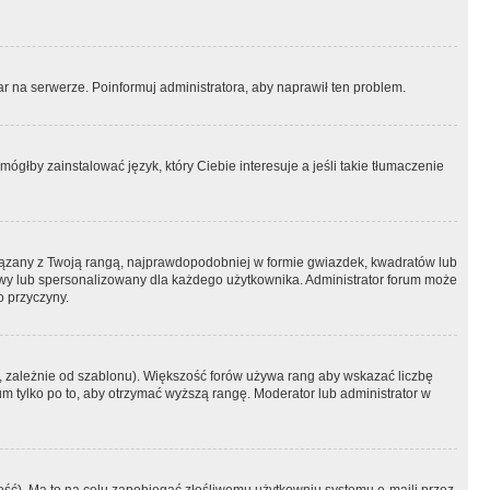
r na serwerze. Poinformuj administratora, aby naprawił ten problem.
ógłby zainstalować język, który Ciebie interesuje a jeśli takie tłumaczenie
iązany z Twoją rangą, najprawdopodobniej w formie gwiazdek, kwadratów lub
atowy lub spersonalizowany dla każdego użytkownika. Administrator forum może
o przyczyny.
, zależnie od szablonu). Większość forów używa rang aby wskazać liczbę
um tylko po to, aby otrzymać wyższą rangę. Moderator lub administrator w