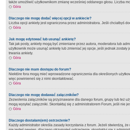
także umożliwić użytkownikom zmianę wcześniej oddanego głosu. Liczba możl
Góra
Dlaczego nie mogę dodać więcej opcji w ankiecie?
Liczba opcji ankiety jest ograniczona przez administratora. Jeśli chciałbyś do
Góra
Jak mogę edytować lub usunąć ankietę?
Tak jak posty, ankiety mogą być zmieniane przez autora, moderatora lub admi
użytkownik może usunąć ankietę lub zmieniać jej opcje, jeśli jednak został
trwania ankiety.
Góra
Dlaczego nie mam dostępu do forum?
Niektóre fora mogą mieć wprowadzone ograniczenia dla określonych użytkowni
więc powinieneś się z nimi skontaktować.
Góra
Dlaczego nie mogę dodawać załączników?
Zezwolenia załączników są przyznawane dla danego forum, grupy lub też uż
mogą wysyłać załączniki. Skontaktuj się z administratorem Forum, jeśli nie
Góra
Dlaczego dostałam(em) ostrzeżenie?
Każdy administrator określa zasady korzystania z forum. Jeżeli stwierdzą, ż
nie jesteś pewien, dlaczego otrzymałeś ostrzeżenie, skontaktuj sie z adminis