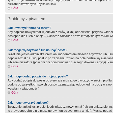
Tylko zarejestrowani użytkownicy mogą wysyłać e-maile do ludzi poprzez wbu
niezarejestrowanych użytkowników.
Góra
Problemy z pisaniem
Jak utworzyć temat na forum?
Aby napisać nowy temat w jednym z forów, kliknij odpowiedni przycisk widoc
dostępne dla Ciebie opcje ((
YMożesz zakładać nowe tematy na tym forum, Mo
Góra
Jak mogę wyedytować lub usunąć posta?
Jeżeli nie jesteś administratorem ani moderatorem możesz edytować lub usuwać
odpowiedział na Twój post to po zapisaniu zmian na dole będzie wyświetlana 
lub administratora (powinni oni poinformować dlaczego dokonali edycji). Pam
Góra
Jak mogę dodać podpis do mojego postu?
Aby dodać podpis do postu po pierwsze musisz go utworzyć w swoim profilu.
podpis do wszystkich swoich postów zaznaczając odpowiednią opcję w swoi
wysyłania wiadomości)
Góra
Jak mogę utworzyć ankietę?
Tworzenie ankiet jest proste, kiedy piszesz nowy temat (lub zmieniasz pier
to prawdopodobnie nie masz uprawnień do tworzenia ankiet). Musisz podać tyt