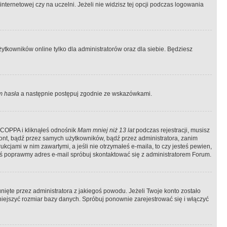
ternetowej czy na uczelni. Jeżeli nie widzisz tej opcji podczas logowania
tkowników online tylko dla administratorów oraz dla siebie. Będziesz
 hasła
a następnie postępuj zgodnie ze wskazówkami.
e COPPA i kliknąłeś odnośnik
Mam mniej niż 13 lat
podczas rejestracji, musisz
kont, bądź przez samych użytkowników, bądź przez administratora, zanim
cjami w nim zawartymi, a jeśli nie otrzymałeś e-maila, to czy jesteś pewien,
ś poprawmy adres e-mail spróbuj skontaktować się z administratorem Forum.
ięte przez administratora z jakiegoś powodu. Jeżeli Twoje konto zostało
iejszyć rozmiar bazy danych. Spróbuj ponownie zarejestrować się i włączyć