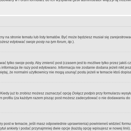
dowany w Forum formularz do ich wysyłania (jeśli administrator włączył tą możliw
zny na stronie tematu lub listy tematów. Być może będziesz musiał się zarejestr
żesz edytować swoje posty na tym forum, itp.
).
 tylko swoje posty. Aby zmienić post (czasem jest to możliwe tylko przez jakiś cz
informacja ile razy post edytowano. Informacja nie zostanie dodana jeżeli nikt je
iętaj, że normalni użytkownicy nie mogą usunąć postu jeżeli w temacie ktoś dopisał
 Kiedy już to zrobisz możesz zaznaczyć opcję
Dołącz podpis
przy formularzu wysy
m profilu (za każdym razem pisząc post możesz zadecydować o nie dodawaniu do 
wszy post w temacie, jeśli masz odpowiednie uprawnienia) powinieneś widzieć formu
uł ankiety i podać przynajmniej dwie opcje (każdą opcję wpisujesz w nowej linii).