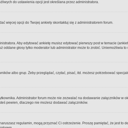
iwych do ustawienia opcji jest określana przez administratora.
dać więcej opcji do Twojej ankiety skontaktuj się z administratorem forum.
nistratora. Aby edytować ankietę musisz edytować pierwszy post w temacie (ankieta
y już oddane głosy tylko moderator lub administrator może to zrobić. Uniemożliwia
ków albo grup. Żeby przeglądać, czytać, pisać, itd. możesz potrzebować specjalny
ytkownika. Administrator forum może nie zezwalać na dodawanie załączników w o
 jesteś pewien, dlaczego nie możesz dodawać załączników.
e naruszasz regulamin, mogą przyznać Ci ostrzeżenie. Proszę pamiętać, że jest to d
tratorem.