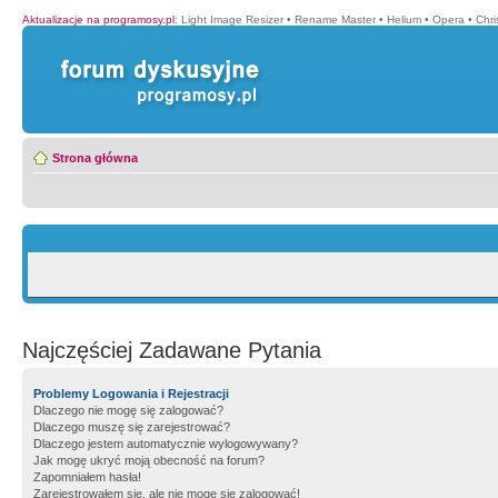
Aktualizacje na programosy.pl
:
Light Image Resizer
•
Rename Master
•
Helium
•
Opera
•
Chr
Strona główna
Najczęściej Zadawane Pytania
Problemy Logowania i Rejestracji
Dlaczego nie mogę się zalogować?
Dlaczego muszę się zarejestrować?
Dlaczego jestem automatycznie wylogowywany?
Jak mogę ukryć moją obecność na forum?
Zapomniałem hasła!
Zarejestrowałem się, ale nie mogę się zalogować!