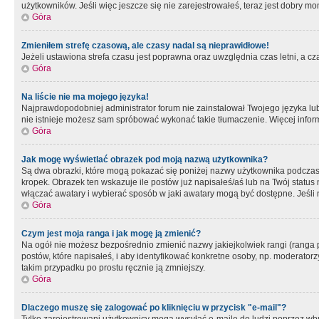
użytkowników. Jeśli więc jeszcze się nie zarejestrowałeś, teraz jest dobry mo
Góra
Zmieniłem strefę czasową, ale czasy nadal są nieprawidłowe!
Jeżeli ustawiona strefa czasu jest poprawna oraz uwzględnia czas letni, a c
Góra
Na liście nie ma mojego języka!
Najprawdopodobniej administrator forum nie zainstalował Twojego języka lub n
nie istnieje możesz sam spróbować wykonać takie tłumaczenie. Więcej inform
Góra
Jak mogę wyświetlać obrazek pod moją nazwą użytkownika?
Są dwa obrazki, które mogą pokazać się poniżej nazwy użytkownika podczas
kropek. Obrazek ten wskazuje ile postów już napisałeś/aś lub na Twój status
włączać awatary i wybierać sposób w jaki awatary mogą być dostępne. Jeśli n
Góra
Czym jest moja ranga i jak mogę ją zmienić?
Na ogół nie możesz bezpośrednio zmienić nazwy jakiejkolwiek rangi (ranga 
postów, które napisałeś, i aby identyfikować konkretne osoby, np. moderator
takim przypadku po prostu ręcznie ją zmniejszy.
Góra
Dlaczego muszę się zalogować po kliknięciu w przycisk "e-mail"?