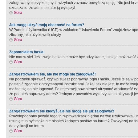
zalogowanym przy kolejnych wizytach zaznacz powyższą opcję. Nie jest to zal
oznacza to, że administrator ją wyłączył.
Góra
Jak mogę ukryć moją obecność na forum?
W Panelu użytkownika (UCP) w zakładce “Ustawienia Forum” znajdziesz opcję 
zliczany jako użytkownik ukryty.
Góra
Zapomniałem hasła!
Nie martw się! Jeśli twoje hasło nie może byc odzyskane, istnieje możliwość z
Góra
Zarejestrowałem się, ale nie mogę się zalogować!
Na początku sprawdź, czy wpisujesz poprawny login i hasło. Jeżeli te są w 
postąpić zgodnie z otrzymanymi instrukcjami. Jeżeli tak nie jest, to może 
można się na nie logować. Po rejestracji powinieneś otrzymać wiadomość czy 
że podałeś poprawny adres? Jednym z powodów wykorzystania aktywacji je
Góra
Zarejestrowałem się kiedyś, ale nie mogę się już zalogować!
Prawdopodobny powód tego to: wprowadzasz błędna nazwę użytkownika lub hasł
usunięte to być może nie pisałeś żadnych postów na forum? Zazwyczaj na fo
do dyskusji na forum.
Góra