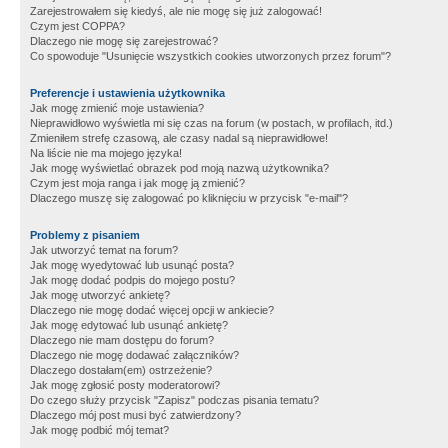
Zarejestrowałem się kiedyś, ale nie mogę się już zalogować!
Czym jest COPPA?
Dlaczego nie mogę się zarejestrować?
Co spowoduje "Usunięcie wszystkich cookies utworzonych przez forum"?
Preferencje i ustawienia użytkownika
Jak mogę zmienić moje ustawienia?
Nieprawidłowo wyświetla mi się czas na forum (w postach, w profilach, itd.)
Zmieniłem strefę czasową, ale czasy nadal są nieprawidłowe!
Na liście nie ma mojego języka!
Jak mogę wyświetlać obrazek pod moją nazwą użytkownika?
Czym jest moja ranga i jak mogę ją zmienić?
Dlaczego muszę się zalogować po kliknięciu w przycisk "e-mail"?
Problemy z pisaniem
Jak utworzyć temat na forum?
Jak mogę wyedytować lub usunąć posta?
Jak mogę dodać podpis do mojego postu?
Jak mogę utworzyć ankietę?
Dlaczego nie mogę dodać więcej opcji w ankiecie?
Jak mogę edytować lub usunąć ankietę?
Dlaczego nie mam dostępu do forum?
Dlaczego nie mogę dodawać załączników?
Dlaczego dostałam(em) ostrzeżenie?
Jak mogę zgłosić posty moderatorowi?
Do czego służy przycisk "Zapisz" podczas pisania tematu?
Dlaczego mój post musi być zatwierdzony?
Jak mogę podbić mój temat?