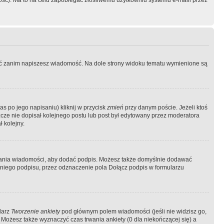
ość). Ma to na celu zapobiegać złośliwemu użytkowniu systemu e-maili przez
ować zanim napiszesz wiadomość. Na dole strony widoku tematu wymienione są
as po jego napisaniu) kliknij w przycisk
zmień
przy danym poście. Jeżeli ktoś
szcze nie dopisał kolejnego postu lub post był edytowany przez moderatora
 kolejny.
łania wiadomości, aby dodać podpis. Możesz także domyślnie dodawać
niego podpisu, przez odznaczenie pola Dołącz podpis w formularzu
larz
Tworzenie ankiety
pod głównym polem wiadomości (jeśli nie widzisz go,
 Możesz także wyznaczyć czas trwania ankiety (0 dla niekończącej się) a