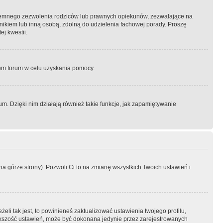
semnego zezwolenia rodziców lub prawnych opiekunów, zezwalające na
awnikiem lub inną osobą, zdolną do udzielenia fachowej porady. Proszę
j kwestii.
orem forum w celu uzyskania pomocy.
. Dzięki nim działają również takie funkcje, jak zapamiętywanie
a górze strony). Pozwoli Ci to na zmianę wszystkich Twoich ustawień i
li tak jest, to powinieneś zaktualizować ustawienia twojego profilu,
większość ustawień, może być dokonana jedynie przez zarejestrowanych