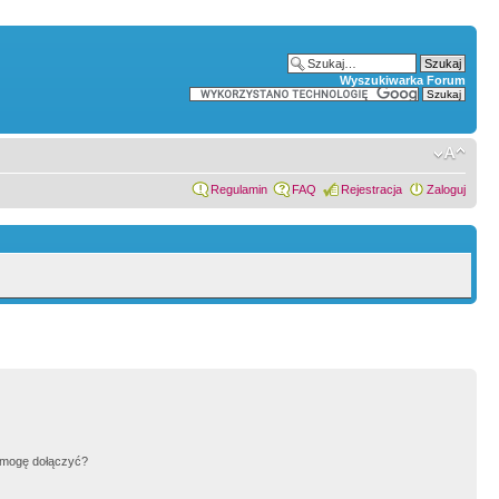
Wyszukiwarka Forum
Regulamin
FAQ
Rejestracja
Zaloguj
h mogę dołączyć?