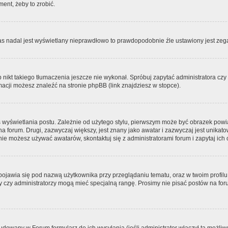
ment, żeby to zrobić.
zas nadal jest wyświetlany nieprawdłowo to prawdopodobnie źle ustawiony jest zega
ikt takiego tłumaczenia jeszcze nie wykonał. Spróbuj zapytać administratora czy m
acji możesz znaleźć na stronie phpBB (link znajdziesz w stopce).
 wyświetlania postu. Zależnie od użytego stylu, pierwszym może być obrazek pow
 na forum. Drugi, zazwyczaj większy, jest znany jako awatar i zazwyczaj jest unik
ie możesz używać awatarów, skontaktuj się z administratorami forum i zapytaj ich 
pojawia się pod nazwą użytkownika przy przeglądaniu tematu, oraz w twoim profilu
zy czy administratorzy mogą mieć specjalną rangę. Prosimy nie pisać postów na for