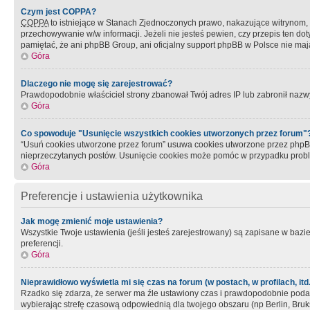
Czym jest COPPA?
COPPA
to istniejące w Stanach Zjednoczonych prawo, nakazujące witrynom
przechowywanie w/w informacji. Jeżeli nie jesteś pewien, czy przepis ten dot
pamiętać, że ani phpBB Group, ani oficjalny support phpBB w Polsce nie mają
Góra
Dlaczego nie mogę się zarejestrować?
Prawdopodobnie właściciel strony zbanował Twój adres IP lub zabronił nazwy 
Góra
Co spowoduje "Usunięcie wszystkich cookies utworzonych przez forum"
“Usuń cookies utworzone przez forum” usuwa cookies utworzone przez phpBB3
nieprzeczytanych postów. Usunięcie cookies może pomóc w przypadku pro
Góra
Preferencje i ustawienia użytkownika
Jak mogę zmienić moje ustawienia?
Wszystkie Twoje ustawienia (jeśli jesteś zarejestrowany) są zapisane w bazie 
preferencji.
Góra
Nieprawidłowo wyświetla mi się czas na forum (w postach, w profilach, itd.
Rzadko się zdarza, że serwer ma źle ustawiony czas i prawdopodobnie podane 
wybierając strefę czasową odpowiednią dla twojego obszaru (np Berlin, Bruk