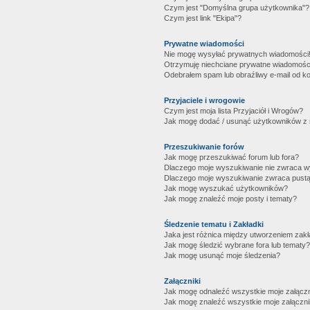
Czym jest "Domyślna grupa użytkownika"?
Czym jest link "Ekipa"?
Prywatne wiadomości
Nie mogę wysyłać prywatnych wiadomości
Otrzymuję niechciane prywatne wiadomośc
Odebrałem spam lub obraźliwy e-mail od ko
Przyjaciele i wrogowie
Czym jest moja lista Przyjaciół i Wrogów?
Jak mogę dodać / usunąć użytkowników z mo
Przeszukiwanie forów
Jak mogę przeszukiwać forum lub fora?
Dlaczego moje wyszukiwanie nie zwraca 
Dlaczego moje wyszukiwanie zwraca pustą
Jak mogę wyszukać użytkowników?
Jak mogę znaleźć moje posty i tematy?
Śledzenie tematu i Zakładki
Jaka jest różnica między utworzeniem zakł
Jak mogę śledzić wybrane fora lub tematy?
Jak mogę usunąć moje śledzenia?
Załączniki
Jak mogę odnaleźć wszystkie moje załączn
Jak mogę znaleźć wszystkie moje załączni