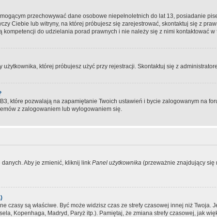
, mogącym przechowywać dane osobowe niepełnoletnich do lat 13, posiadanie pi
yczy Ciebie lub witryny, na której próbujesz się zarejestrować, skontaktuj się z pr
 kompetencji do udzielania porad prawnych i nie należy się z nimi kontaktować w te
użytkownika, której próbujesz użyć przy rejestracji. Skontaktuj się z administrat
?
, które pozwalają na zapamiętanie Twoich ustawień i bycie zalogowanym na forum
blemów z zalogowaniem lub wylogowaniem się.
danych. Aby je zmienić, kliknij link
Panel użytkownika
(przeważnie znajdujący się n
)
czasy są właściwe. Być może widzisz czas ze strefy czasowej innej niż Twoja. Jeże
sela, Kopenhaga, Madryd, Paryż itp.). Pamiętaj, że zmiana strefy czasowej, jak 