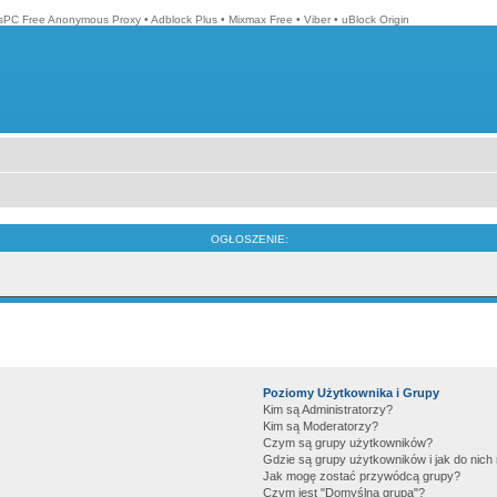
isPC Free Anonymous Proxy
•
Adblock Plus
•
Mixmax Free
•
Viber
•
uBlock Origin
OGŁOSZENIE:
Poziomy Użytkownika i Grupy
Kim są Administratorzy?
Kim są Moderatorzy?
Czym są grupy użytkowników?
Gdzie są grupy użytkowników i jak do nic
Jak mogę zostać przywódcą grupy?
Czym jest "Domyślna grupa"?