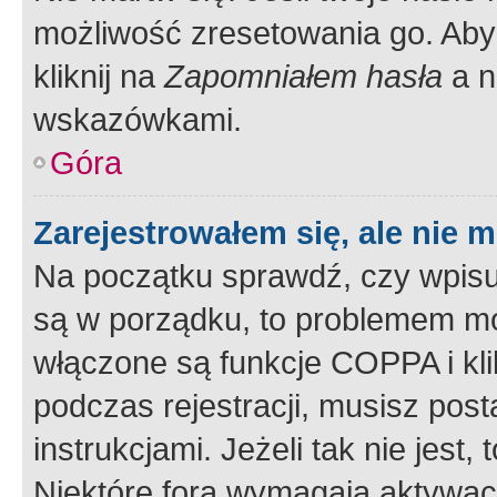
możliwość zresetowania go. Aby 
kliknij na
Zapomniałem hasła
a n
wskazówkami.
Góra
Zarejestrowałem się, ale nie 
Na początku sprawdź, czy wpisuj
są w porządku, to problemem mo
włączone są funkcje COPPA i kl
podczas rejestracji, musisz pos
instrukcjami. Jeżeli tak nie jes
Niektóre fora wymagają aktywac