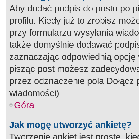
Aby dodać podpis do postu po 
profilu. Kiedy już to zrobisz m
przy formularzu wysyłania wiad
także domyślnie dodawać podpi
zaznaczając odpowiednią opcję 
pisząc post możesz zadecydowa
przez odznaczenie pola Dołącz 
wiadomości)
Góra
Jak mogę utworzyć ankietę?
Tworzenie ankiet jest proste, ki