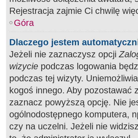
Rejestracja zajmie Ci chwilę wi
Góra
Dlaczego jestem automatycz
Jeżeli nie zaznaczysz opcji
Zalo
wizycie
podczas logowania będzi
podczas tej wizyty. Uniemożliwi
kogoś innego. Aby pozostawać 
zaznacz powyższą opcję. Nie jes
ogólnodostępnego komputera, np.
czy na uczelni. Jeżeli nie widzi