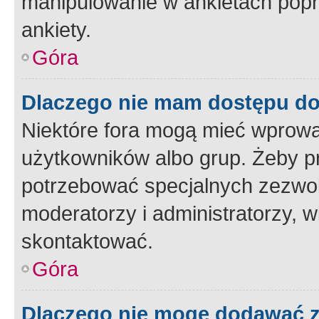
manipulowanie w ankietach popr
ankiety.
Góra
Dlaczego nie mam dostępu d
Niektóre fora mogą mieć wprowa
użytkowników albo grup. Żeby pr
potrzebować specjalnych zezwole
moderatorzy i administratorzy, w
skontaktować.
Góra
Dlaczego nie mogę dodawać 