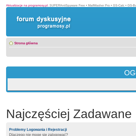
Aktualizacje na programosy.pl
:
SUPERAntiSpyware Free
•
MailWasher Pro
•
GS-Calc
•
GS-B
Strona główna
OG
Najczęściej Zadawane 
Problemy Logowania i Rejestracji
Dlaczego nie mogę się zalogować?