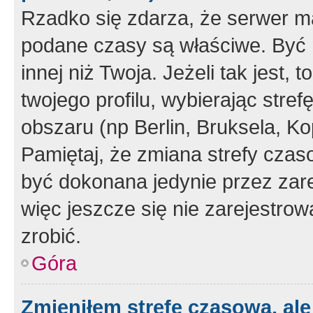
Rzadko się zdarza, że serwer m
podane czasy są właściwe. Być 
innej niż Twoja. Jeżeli tak jest,
twojego profilu, wybierając str
obszaru (np Berlin, Bruksela, Ko
Pamiętaj, że zmiana strefy czas
być dokonana jedynie przez zar
więc jeszcze się nie zarejestrow
zrobić.
Góra
Zmieniłem strefę czasową, ale