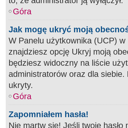
to, że administrator ją wyłączył.
Góra
Jak mogę ukryć moją obecno
W Panelu użytkownika (UCP) w 
znajdziesz opcję Ukryj moją obe
będziesz widoczny na liście użyt
administratorów oraz dla siebie.
ukryty.
Góra
Zapomniałem hasła!
Nie martw się! Jeśli twoje hasło