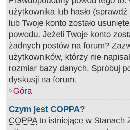
Prawdopodobny powód tego to:
użytkownika lub hasło (sprawdź e
lub Twoje konto zostało usunięte
powodu. Jeżeli Twoje konto zost
żadnych postów na forum? Zazw
użytkowników, którzy nie napisa
rozmiar bazy danych. Spróbuj po
dyskusji na forum.
Góra
Czym jest COPPA?
COPPA
to istniejące w Stanach