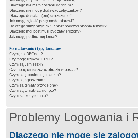
Jak mogę edytować lub usunąć ankietę?
Dlaczego nie mam dostępu do forum?
Dlaczego nie mogę dodawać załączników?
Dlaczego dostałam(em) ostrzeżenie?
Jak mogę zgłosić posty moderatorowi?
Do czego służy przycisk "Zapisz" podczas pisania tematu?
Dlaczego mój post musi być zatwierdzony?
Jak mogę podbić mój temat?
Formatowanie i typy tematów
Czym jest BBCode?
Czy mogę używać HTML?
Czym są uśmieszki?
Czy mogę umieszczać obrazki w poście?
Czym są globalne ogłoszenia?
Czym są ogłoszenia?
Czym są tematy przyklejone?
Czym są tematy zamknięte?
Czym są ikony tematu?
Problemy Logowania i R
Dlaczego nie mogę się zalog