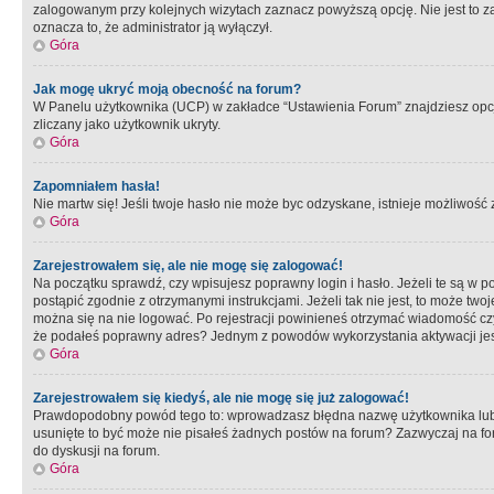
zalogowanym przy kolejnych wizytach zaznacz powyższą opcję. Nie jest to zal
oznacza to, że administrator ją wyłączył.
Góra
Jak mogę ukryć moją obecność na forum?
W Panelu użytkownika (UCP) w zakładce “Ustawienia Forum” znajdziesz opcję 
zliczany jako użytkownik ukryty.
Góra
Zapomniałem hasła!
Nie martw się! Jeśli twoje hasło nie może byc odzyskane, istnieje możliwość z
Góra
Zarejestrowałem się, ale nie mogę się zalogować!
Na początku sprawdź, czy wpisujesz poprawny login i hasło. Jeżeli te są w 
postąpić zgodnie z otrzymanymi instrukcjami. Jeżeli tak nie jest, to może 
można się na nie logować. Po rejestracji powinieneś otrzymać wiadomość czy 
że podałeś poprawny adres? Jednym z powodów wykorzystania aktywacji je
Góra
Zarejestrowałem się kiedyś, ale nie mogę się już zalogować!
Prawdopodobny powód tego to: wprowadzasz błędna nazwę użytkownika lub hasł
usunięte to być może nie pisałeś żadnych postów na forum? Zazwyczaj na fo
do dyskusji na forum.
Góra