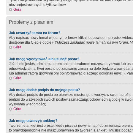
Tylko zarejestrowani użytkownicy mogą wysyłać e-maile do ludzi poprzez wbu
niezarejestrowanych użytkowników.
Góra
Problemy z pisaniem
Jak utworzyć temat na forum?
Aby napisać nowy temat w jednym z forów, kliknij odpowiedni przycisk widoc
dostępne dla Ciebie opcje ((
YMożesz zakładać nowe tematy na tym forum, Mo
Góra
Jak mogę wyedytować lub usunąć posta?
Jeżeli nie jesteś administratorem ani moderatorem możesz edytować lub usuwać
odpowiedział na Twój post to po zapisaniu zmian na dole będzie wyświetlana 
lub administratora (powinni oni poinformować dlaczego dokonali edycji). Pam
Góra
Jak mogę dodać podpis do mojego postu?
Aby dodać podpis do postu po pierwsze musisz go utworzyć w swoim profilu.
podpis do wszystkich swoich postów zaznaczając odpowiednią opcję w swoi
wysyłania wiadomości)
Góra
Jak mogę utworzyć ankietę?
Tworzenie ankiet jest proste, kiedy piszesz nowy temat (lub zmieniasz pier
to prawdopodobnie nie masz uprawnień do tworzenia ankiet). Musisz podać tyt