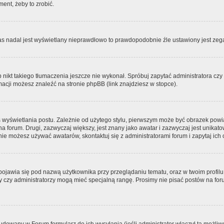
ment, żeby to zrobić.
zas nadal jest wyświetlany nieprawdłowo to prawdopodobnie źle ustawiony jest zega
ikt takiego tłumaczenia jeszcze nie wykonał. Spróbuj zapytać administratora czy m
acji możesz znaleźć na stronie phpBB (link znajdziesz w stopce).
 wyświetlania postu. Zależnie od użytego stylu, pierwszym może być obrazek pow
 na forum. Drugi, zazwyczaj większy, jest znany jako awatar i zazwyczaj jest unik
ie możesz używać awatarów, skontaktuj się z administratorami forum i zapytaj ich 
pojawia się pod nazwą użytkownika przy przeglądaniu tematu, oraz w twoim profilu
zy czy administratorzy mogą mieć specjalną rangę. Prosimy nie pisać postów na for