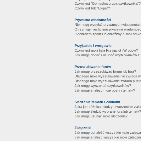
Czym jest "Domyślna grupa użytkownika"?
Czym jest link "Ekipa"?
Prywatne wiadomości
Nie mogę wysyłać prywatnych wiadomości
Otrzymuję niechciane prywatne wiadomośc
Odebrałem spam lub obraźliwy e-mail od ko
Przyjaciele i wrogowie
Czym jest moja lista Przyjaciół i Wrogów?
Jak mogę dodać / usunąć użytkowników z mo
Przeszukiwanie forów
Jak mogę przeszukiwać forum lub fora?
Dlaczego moje wyszukiwanie nie zwraca 
Dlaczego moje wyszukiwanie zwraca pustą
Jak mogę wyszukać użytkowników?
Jak mogę znaleźć moje posty i tematy?
Śledzenie tematu i Zakładki
Jaka jest różnica między utworzeniem zakł
Jak mogę śledzić wybrane fora lub tematy?
Jak mogę usunąć moje śledzenia?
Załączniki
Jak mogę odnaleźć wszystkie moje załączn
Jak mogę znaleźć wszystkie moje załączni