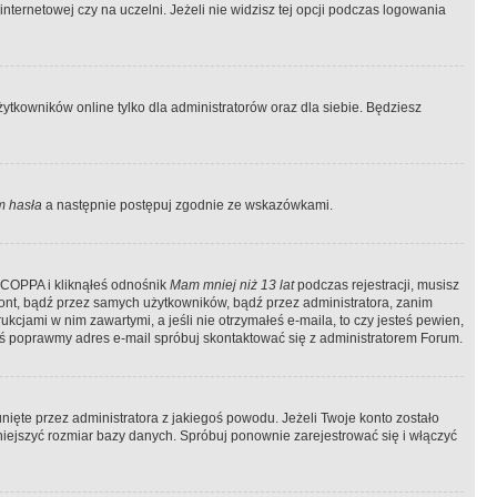
ternetowej czy na uczelni. Jeżeli nie widzisz tej opcji podczas logowania
tkowników online tylko dla administratorów oraz dla siebie. Będziesz
 hasła
a następnie postępuj zgodnie ze wskazówkami.
e COPPA i kliknąłeś odnośnik
Mam mniej niż 13 lat
podczas rejestracji, musisz
kont, bądź przez samych użytkowników, bądź przez administratora, zanim
cjami w nim zawartymi, a jeśli nie otrzymałeś e-maila, to czy jesteś pewien,
ś poprawmy adres e-mail spróbuj skontaktować się z administratorem Forum.
ięte przez administratora z jakiegoś powodu. Jeżeli Twoje konto zostało
iejszyć rozmiar bazy danych. Spróbuj ponownie zarejestrować się i włączyć