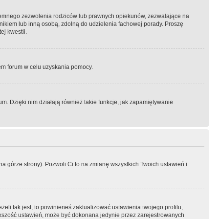
semnego zezwolenia rodziców lub prawnych opiekunów, zezwalające na
awnikiem lub inną osobą, zdolną do udzielenia fachowej porady. Proszę
j kwestii.
orem forum w celu uzyskania pomocy.
. Dzięki nim działają również takie funkcje, jak zapamiętywanie
a górze strony). Pozwoli Ci to na zmianę wszystkich Twoich ustawień i
li tak jest, to powinieneś zaktualizować ustawienia twojego profilu,
większość ustawień, może być dokonana jedynie przez zarejestrowanych