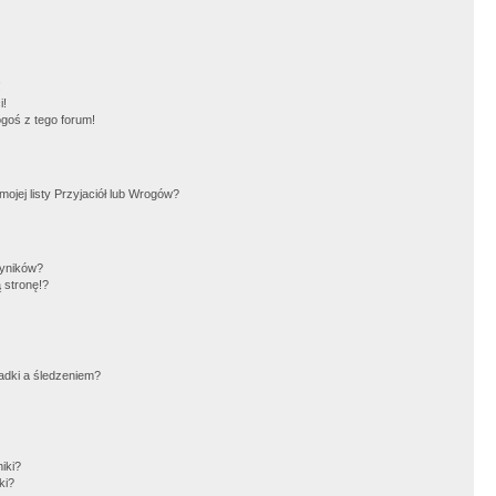
!
i!
goś z tego forum!
jej listy Przyjaciół lub Wrogów?
wyników?
 stronę!?
adki a śledzeniem?
iki?
ki?