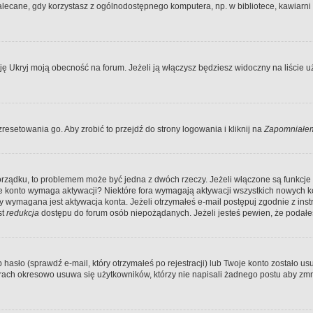
ecane, gdy korzystasz z ogólnodostępnego komputera, np. w bibliotece, kawiarni in
Ukryj moją obecność na forum. Jeżeli ją włączysz będziesz widoczny na liście uży
resetowania go. Aby zrobić to przejdź do strony logowania i kliknij na
Zapomniałem
porządku, to problemem może być jedna z dwóch rzeczy. Jeżeli włączone są funkcj
twoje konto wymaga aktywacji? Niektóre fora wymagają aktywacji wszystkich nowych 
wymagana jest aktywacja konta. Jeżeli otrzymałeś e-mail postępuj zgodnie z instruk
st
redukcja
dostępu do forum osób niepożądanych. Jeżeli jesteś pewien, że podałe
o (sprawdź e-mail, który otrzymałeś po rejestracji) lub Twoje konto zostało usun
rach okresowo usuwa się użytkowników, którzy nie napisali żadnego postu aby zmn