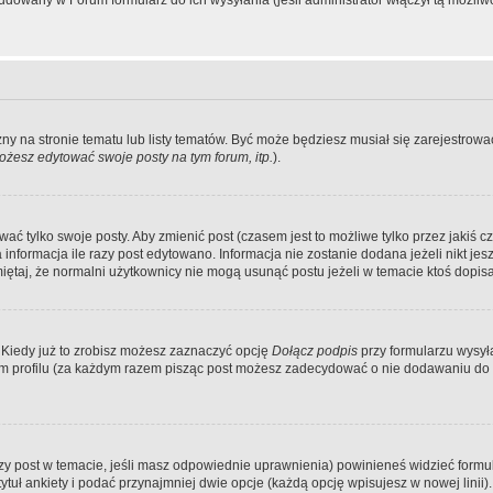
dowany w Forum formularz do ich wysyłania (jeśli administrator włączył tą możliw
zny na stronie tematu lub listy tematów. Być może będziesz musiał się zarejestr
żesz edytować swoje posty na tym forum, itp.
).
 tylko swoje posty. Aby zmienić post (czasem jest to możliwe tylko przez jakiś cz
informacja ile razy post edytowano. Informacja nie zostanie dodana jeżeli nikt je
iętaj, że normalni użytkownicy nie mogą usunąć postu jeżeli w temacie ktoś dopisał
 Kiedy już to zrobisz możesz zaznaczyć opcję
Dołącz podpis
przy formularzu wysy
m profilu (za każdym razem pisząc post możesz zadecydować o nie dodawaniu do 
wszy post w temacie, jeśli masz odpowiednie uprawnienia) powinieneś widzieć formu
uł ankiety i podać przynajmniej dwie opcje (każdą opcję wpisujesz w nowej linii).