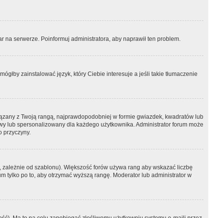
r na serwerze. Poinformuj administratora, aby naprawił ten problem.
ógłby zainstalować język, który Ciebie interesuje a jeśli takie tłumaczenie
iązany z Twoją rangą, najprawdopodobniej w formie gwiazdek, kwadratów lub
atowy lub spersonalizowany dla każdego użytkownika. Administrator forum może
o przyczyny.
, zależnie od szablonu). Większość forów używa rang aby wskazać liczbę
um tylko po to, aby otrzymać wyższą rangę. Moderator lub administrator w