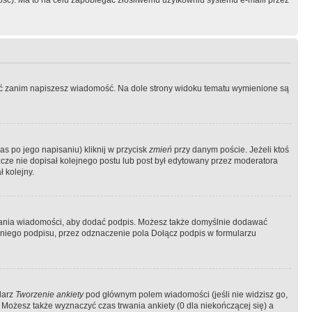
ość). Ma to na celu zapobiegać złośliwemu użytkowniu systemu e-maili przez
ować zanim napiszesz wiadomość. Na dole strony widoku tematu wymienione są
as po jego napisaniu) kliknij w przycisk
zmień
przy danym poście. Jeżeli ktoś
szcze nie dopisał kolejnego postu lub post był edytowany przez moderatora
 kolejny.
łania wiadomości, aby dodać podpis. Możesz także domyślnie dodawać
niego podpisu, przez odznaczenie pola Dołącz podpis w formularzu
larz
Tworzenie ankiety
pod głównym polem wiadomości (jeśli nie widzisz go,
 Możesz także wyznaczyć czas trwania ankiety (0 dla niekończącej się) a