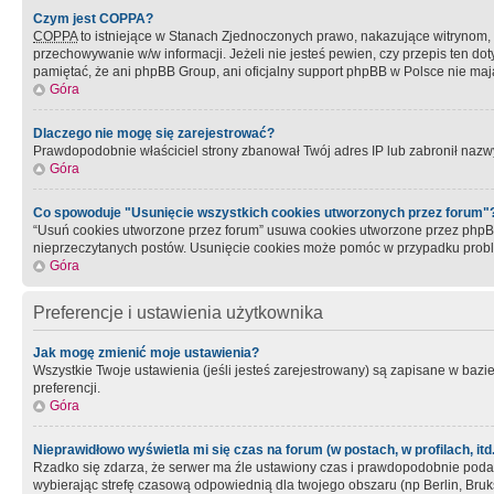
Czym jest COPPA?
COPPA
to istniejące w Stanach Zjednoczonych prawo, nakazujące witrynom
przechowywanie w/w informacji. Jeżeli nie jesteś pewien, czy przepis ten dot
pamiętać, że ani phpBB Group, ani oficjalny support phpBB w Polsce nie mają
Góra
Dlaczego nie mogę się zarejestrować?
Prawdopodobnie właściciel strony zbanował Twój adres IP lub zabronił nazwy 
Góra
Co spowoduje "Usunięcie wszystkich cookies utworzonych przez forum"
“Usuń cookies utworzone przez forum” usuwa cookies utworzone przez phpBB3
nieprzeczytanych postów. Usunięcie cookies może pomóc w przypadku pro
Góra
Preferencje i ustawienia użytkownika
Jak mogę zmienić moje ustawienia?
Wszystkie Twoje ustawienia (jeśli jesteś zarejestrowany) są zapisane w bazie 
preferencji.
Góra
Nieprawidłowo wyświetla mi się czas na forum (w postach, w profilach, itd.
Rzadko się zdarza, że serwer ma źle ustawiony czas i prawdopodobnie podane 
wybierając strefę czasową odpowiednią dla twojego obszaru (np Berlin, Bruk