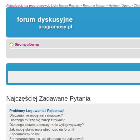
Aktualizacje na programosy.pl
:
Light Image Resizer
•
Rename Master
•
Helium
•
Opera
•
Chr
Strona główna
Najczęściej Zadawane Pytania
Problemy Logowania i Rejestracji
Dlaczego nie mogę się zalogować?
Dlaczego muszę się zarejestrować?
Dlaczego jestem automatycznie wylogowywany?
Jak mogę ukryć moją obecność na forum?
Zapomniałem hasła!
Zarejestrowałem się, ale nie mogę się zalogować!