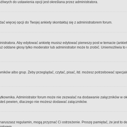
iwych do ustawienia opcji jest określana przez administratora.
dać więcej opcji do Twojej ankiety skontaktuj się z administratorem forum.
nistratora. Aby edytować ankietę musisz edytować pierwszy post w temacie (ankieta
y już oddane głosy tylko moderator lub administrator może to zrobić. Uniemożliwia
ków albo grup. Żeby przeglądać, czytać, pisać, itd. możesz potrzebować specjalny
ytkownika. Administrator forum może nie zezwalać na dodawanie załączników w o
 jesteś pewien, dlaczego nie możesz dodawać załączników.
e naruszasz regulamin, mogą przyznać Ci ostrzeżenie. Proszę pamiętać, że jest to d
tratorem.