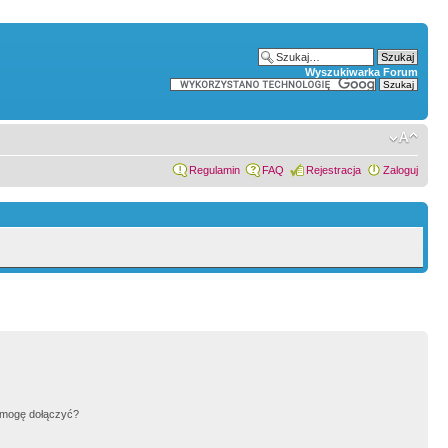
Wyszukiwarka Forum
Regulamin
FAQ
Rejestracja
Zaloguj
h mogę dołączyć?