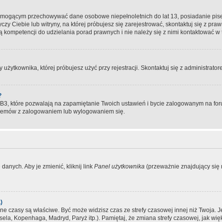
, mogącym przechowywać dane osobowe niepełnoletnich do lat 13, posiadanie pi
yczy Ciebie lub witryny, na której próbujesz się zarejestrować, skontaktuj się z pr
 kompetencji do udzielania porad prawnych i nie należy się z nimi kontaktować w te
użytkownika, której próbujesz użyć przy rejestracji. Skontaktuj się z administrat
?
, które pozwalają na zapamiętanie Twoich ustawień i bycie zalogowanym na forum
blemów z zalogowaniem lub wylogowaniem się.
danych. Aby je zmienić, kliknij link
Panel użytkownika
(przeważnie znajdujący się n
)
czasy są właściwe. Być może widzisz czas ze strefy czasowej innej niż Twoja. Jeże
sela, Kopenhaga, Madryd, Paryż itp.). Pamiętaj, że zmiana strefy czasowej, jak 