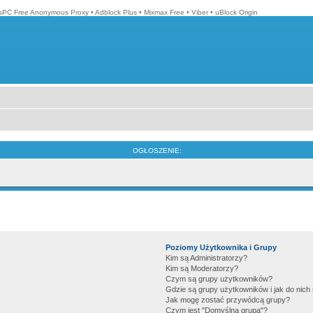
isPC Free Anonymous Proxy
•
Adblock Plus
•
Mixmax Free
•
Viber
•
uBlock Origin
OGŁOSZENIE:
Poziomy Użytkownika i Grupy
Kim są Administratorzy?
Kim są Moderatorzy?
Czym są grupy użytkowników?
Gdzie są grupy użytkowników i jak do nic
Jak mogę zostać przywódcą grupy?
Czym jest "Domyślna grupa"?