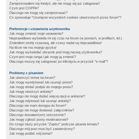
Zarejestrowałem się kiedyś, ale nie mogę się już zalogować!
Czym jest COPPA?
Dlaczego nie mogę się zarejestrować?
Co spowoduje "Usunięcie wszystkich cookies utworzonych przez forum"?
Preferencje i ustawienia użytkownika
Jak mogę zmienić moje ustawienia?
Nieprawidłowo wyświetla mi się czas na forum (w postach, w profilach, itd.)
Zmieniłem strefę czasową, ale czasy nadal są nieprawidłowe!
Na liście nie ma mojego języka!
Jak mogę wyświetlać obrazek pod moją nazwą użytkownika?
Czym jest moja ranga i jak mogę ją zmienić?
Dlaczego muszę się zalogować po kliknięciu w przycisk "e-mail"?
Problemy z pisaniem
Jak utworzyć temat na forum?
Jak mogę wyedytować lub usunąć posta?
Jak mogę dodać podpis do mojego postu?
Jak mogę utworzyć ankietę?
Dlaczego nie mogę dodać więcej opcji w ankiecie?
Jak mogę edytować lub usunąć ankietę?
Dlaczego nie mam dostępu do forum?
Dlaczego nie mogę dodawać załączników?
Dlaczego dostałam(em) ostrzeżenie?
Jak mogę zgłosić posty moderatorowi?
Do czego służy przycisk "Zapisz" podczas pisania tematu?
Dlaczego mój post musi być zatwierdzony?
Jak mogę podbić mój temat?