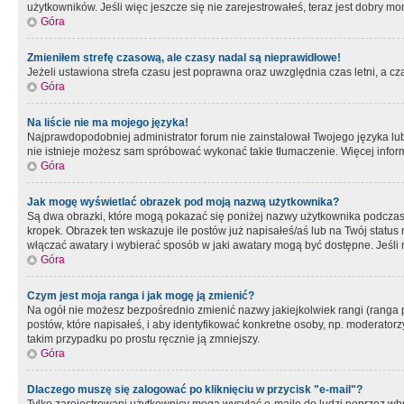
użytkowników. Jeśli więc jeszcze się nie zarejestrowałeś, teraz jest dobry mo
Góra
Zmieniłem strefę czasową, ale czasy nadal są nieprawidłowe!
Jeżeli ustawiona strefa czasu jest poprawna oraz uwzględnia czas letni, a c
Góra
Na liście nie ma mojego języka!
Najprawdopodobniej administrator forum nie zainstalował Twojego języka lub n
nie istnieje możesz sam spróbować wykonać takie tłumaczenie. Więcej inform
Góra
Jak mogę wyświetlać obrazek pod moją nazwą użytkownika?
Są dwa obrazki, które mogą pokazać się poniżej nazwy użytkownika podczas
kropek. Obrazek ten wskazuje ile postów już napisałeś/aś lub na Twój status
włączać awatary i wybierać sposób w jaki awatary mogą być dostępne. Jeśli n
Góra
Czym jest moja ranga i jak mogę ją zmienić?
Na ogół nie możesz bezpośrednio zmienić nazwy jakiejkolwiek rangi (ranga 
postów, które napisałeś, i aby identyfikować konkretne osoby, np. moderator
takim przypadku po prostu ręcznie ją zmniejszy.
Góra
Dlaczego muszę się zalogować po kliknięciu w przycisk "e-mail"?