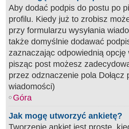
Aby dodać podpis do postu po 
profilu. Kiedy już to zrobisz m
przy formularzu wysyłania wiad
także domyślnie dodawać podpi
zaznaczając odpowiednią opcję 
pisząc post możesz zadecydowa
przez odznaczenie pola Dołącz 
wiadomości)
Góra
Jak mogę utworzyć ankietę?
Tworzenie ankiet jest proste, ki