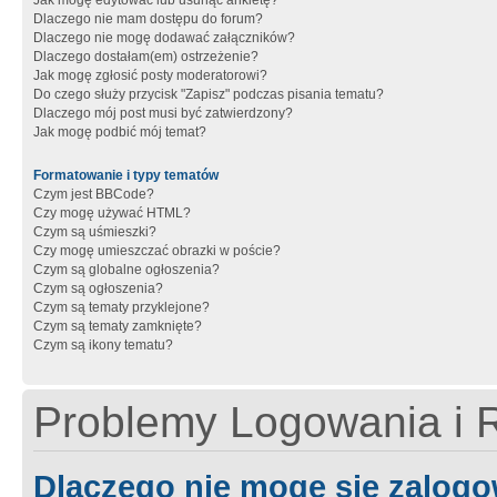
Jak mogę edytować lub usunąć ankietę?
Dlaczego nie mam dostępu do forum?
Dlaczego nie mogę dodawać załączników?
Dlaczego dostałam(em) ostrzeżenie?
Jak mogę zgłosić posty moderatorowi?
Do czego służy przycisk "Zapisz" podczas pisania tematu?
Dlaczego mój post musi być zatwierdzony?
Jak mogę podbić mój temat?
Formatowanie i typy tematów
Czym jest BBCode?
Czy mogę używać HTML?
Czym są uśmieszki?
Czy mogę umieszczać obrazki w poście?
Czym są globalne ogłoszenia?
Czym są ogłoszenia?
Czym są tematy przyklejone?
Czym są tematy zamknięte?
Czym są ikony tematu?
Problemy Logowania i R
Dlaczego nie mogę się zalog