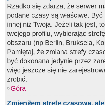
Rzadko się zdarza, że serwer m
podane czasy są właściwe. Być 
innej niż Twoja. Jeżeli tak jest,
twojego profilu, wybierając str
obszaru (np Berlin, Bruksela, Ko
Pamiętaj, że zmiana strefy czas
być dokonana jedynie przez zar
więc jeszcze się nie zarejestrow
zrobić.
Góra
Zmieniłem strefę czasową, ale