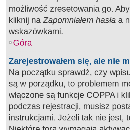
możliwość zresetowania go. Aby 
kliknij na
Zapomniałem hasła
a n
wskazówkami.
Góra
Zarejestrowałem się, ale nie 
Na początku sprawdź, czy wpisuj
są w porządku, to problemem mo
włączone są funkcje COPPA i kl
podczas rejestracji, musisz pos
instrukcjami. Jeżeli tak nie jes
Niektóre fora wymagają aktywac