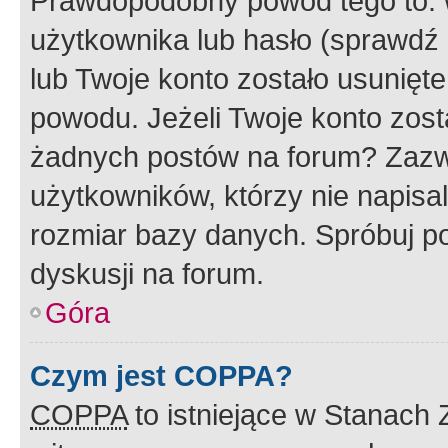
Prawdopodobny powód tego to:
użytkownika lub hasło (sprawdź e
lub Twoje konto zostało usunięte
powodu. Jeżeli Twoje konto zost
żadnych postów na forum? Zazw
użytkowników, którzy nie napisa
rozmiar bazy danych. Spróbuj po
dyskusji na forum.
Góra
Czym jest COPPA?
COPPA
to istniejące w Stanach