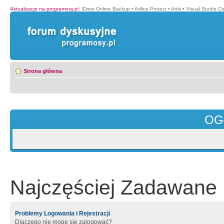
Aktualizacje na programosy.pl
:
IDrive Online Backup
•
Adlice Protect
•
Anki
•
Visual Studio C
Strona główna
OG
Najczęściej Zadawane 
Problemy Logowania i Rejestracji
Dlaczego nie mogę się zalogować?