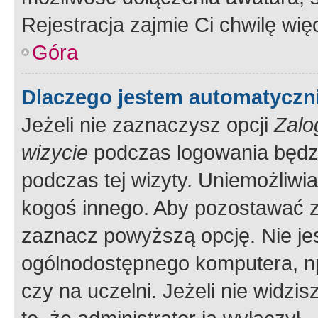
Rejestracja zajmie Ci chwilę wi
Góra
Dlaczego jestem automatycz
Jeżeli nie zaznaczysz opcji
Zalo
wizycie
podczas logowania będzi
podczas tej wizyty. Uniemożliwi
kogoś innego. Aby pozostawać 
zaznacz powyższą opcję. Nie jes
ogólnodostępnego komputera, np.
czy na uczelni. Jeżeli nie widzi