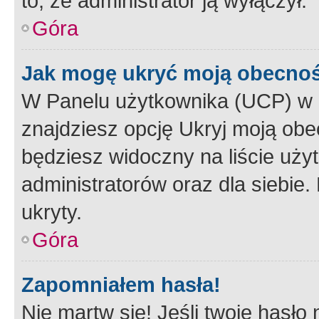
to, że administrator ją wyłączył.
Góra
Jak mogę ukryć moją obecno
W Panelu użytkownika (UCP) w 
znajdziesz opcję Ukryj moją obe
będziesz widoczny na liście użyt
administratorów oraz dla siebie.
ukryty.
Góra
Zapomniałem hasła!
Nie martw się! Jeśli twoje hasło