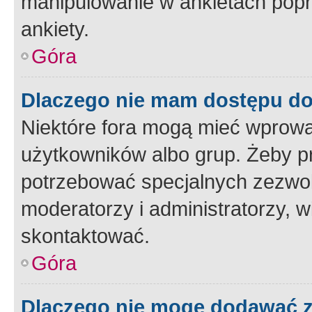
manipulowanie w ankietach popr
ankiety.
Góra
Dlaczego nie mam dostępu d
Niektóre fora mogą mieć wprowa
użytkowników albo grup. Żeby pr
potrzebować specjalnych zezwole
moderatorzy i administratorzy, w
skontaktować.
Góra
Dlaczego nie mogę dodawać 