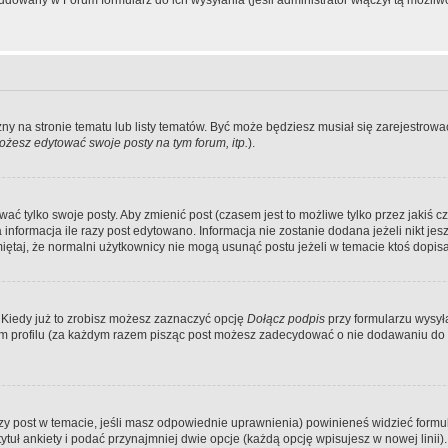
dowany w Forum formularz do ich wysyłania (jeśli administrator włączył tą możliw
zny na stronie tematu lub listy tematów. Być może będziesz musiał się zarejestr
żesz edytować swoje posty na tym forum, itp.
).
 tylko swoje posty. Aby zmienić post (czasem jest to możliwe tylko przez jakiś cz
informacja ile razy post edytowano. Informacja nie zostanie dodana jeżeli nikt je
iętaj, że normalni użytkownicy nie mogą usunąć postu jeżeli w temacie ktoś dopisał
 Kiedy już to zrobisz możesz zaznaczyć opcję
Dołącz podpis
przy formularzu wysy
m profilu (za każdym razem pisząc post możesz zadecydować o nie dodawaniu do 
wszy post w temacie, jeśli masz odpowiednie uprawnienia) powinieneś widzieć formu
uł ankiety i podać przynajmniej dwie opcje (każdą opcję wpisujesz w nowej linii).