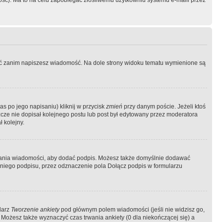
ość). Ma to na celu zapobiegać złośliwemu użytkowniu systemu e-maili przez
ować zanim napiszesz wiadomość. Na dole strony widoku tematu wymienione są
as po jego napisaniu) kliknij w przycisk
zmień
przy danym poście. Jeżeli ktoś
szcze nie dopisał kolejnego postu lub post był edytowany przez moderatora
 kolejny.
łania wiadomości, aby dodać podpis. Możesz także domyślnie dodawać
niego podpisu, przez odznaczenie pola Dołącz podpis w formularzu
larz
Tworzenie ankiety
pod głównym polem wiadomości (jeśli nie widzisz go,
 Możesz także wyznaczyć czas trwania ankiety (0 dla niekończącej się) a