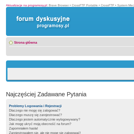
Aktualizacje na programosy.pl
:
Brave Browser
•
CrossFTP Portable
•
CrossFTP
•
System Mec
Strona główna
Najczęściej Zadawane Pytania
Problemy Logowania i Rejestracji
Dlaczego nie mogę się zalogować?
Dlaczego muszę się zarejestrować?
Dlaczego jestem automatycznie wylogowywany?
Jak mogę ukryć moją obecność na forum?
Zapomniałem hasła!
Zarejestrowałem się, ale nie mogę się zalogować!