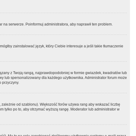
r na serwerze. Poinformuj administratora, aby naprawił ten problem.
ógłby zainstalować język, który Ciebie interesuje a jeśli takie tłumaczenie
iązany z Twoją rangą, najprawdopodobniej w formie gwiazdek, kwadratów lub
atowy lub spersonalizowany dla każdego użytkownika. Administrator forum może
o przyczyny.
, zależnie od szablonu). Większość forów używa rang aby wskazać liczbę
um tylko po to, aby otrzymać wyższą rangę. Moderator lub administrator w