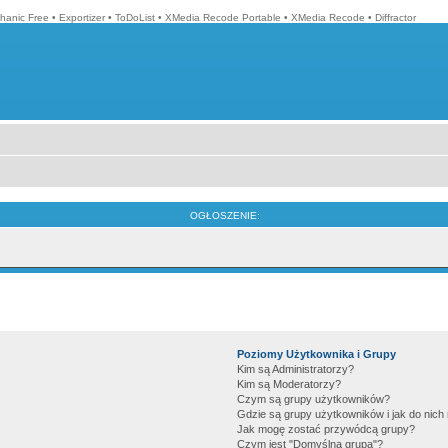
hanic Free
•
Exportizer
•
ToDoList
•
XMedia Recode Portable
•
XMedia Recode
•
Diffractor
OGŁOSZENIE:
Poziomy Użytkownika i Grupy
Kim są Administratorzy?
Kim są Moderatorzy?
Czym są grupy użytkowników?
Gdzie są grupy użytkowników i jak do nic
Jak mogę zostać przywódcą grupy?
Czym jest "Domyślna grupa"?