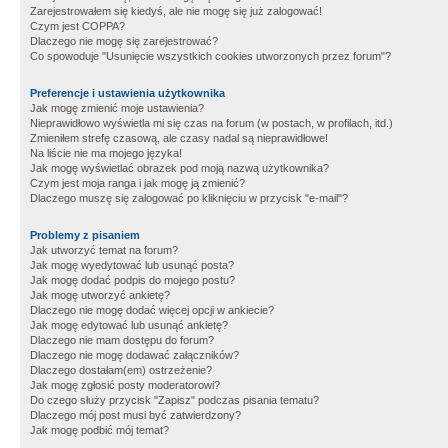
Zarejestrowałem się kiedyś, ale nie mogę się już zalogować!
Czym jest COPPA?
Dlaczego nie mogę się zarejestrować?
Co spowoduje "Usunięcie wszystkich cookies utworzonych przez forum"?
Preferencje i ustawienia użytkownika
Jak mogę zmienić moje ustawienia?
Nieprawidłowo wyświetla mi się czas na forum (w postach, w profilach, itd.)
Zmieniłem strefę czasową, ale czasy nadal są nieprawidłowe!
Na liście nie ma mojego języka!
Jak mogę wyświetlać obrazek pod moją nazwą użytkownika?
Czym jest moja ranga i jak mogę ją zmienić?
Dlaczego muszę się zalogować po kliknięciu w przycisk "e-mail"?
Problemy z pisaniem
Jak utworzyć temat na forum?
Jak mogę wyedytować lub usunąć posta?
Jak mogę dodać podpis do mojego postu?
Jak mogę utworzyć ankietę?
Dlaczego nie mogę dodać więcej opcji w ankiecie?
Jak mogę edytować lub usunąć ankietę?
Dlaczego nie mam dostępu do forum?
Dlaczego nie mogę dodawać załączników?
Dlaczego dostałam(em) ostrzeżenie?
Jak mogę zgłosić posty moderatorowi?
Do czego służy przycisk "Zapisz" podczas pisania tematu?
Dlaczego mój post musi być zatwierdzony?
Jak mogę podbić mój temat?