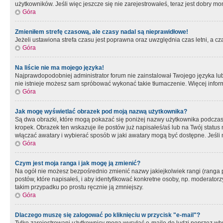
użytkowników. Jeśli więc jeszcze się nie zarejestrowałeś, teraz jest dobry mo
Góra
Zmieniłem strefę czasową, ale czasy nadal są nieprawidłowe!
Jeżeli ustawiona strefa czasu jest poprawna oraz uwzględnia czas letni, a c
Góra
Na liście nie ma mojego języka!
Najprawdopodobniej administrator forum nie zainstalował Twojego języka lub n
nie istnieje możesz sam spróbować wykonać takie tłumaczenie. Więcej inform
Góra
Jak mogę wyświetlać obrazek pod moją nazwą użytkownika?
Są dwa obrazki, które mogą pokazać się poniżej nazwy użytkownika podczas
kropek. Obrazek ten wskazuje ile postów już napisałeś/aś lub na Twój status
włączać awatary i wybierać sposób w jaki awatary mogą być dostępne. Jeśli n
Góra
Czym jest moja ranga i jak mogę ją zmienić?
Na ogół nie możesz bezpośrednio zmienić nazwy jakiejkolwiek rangi (ranga 
postów, które napisałeś, i aby identyfikować konkretne osoby, np. moderator
takim przypadku po prostu ręcznie ją zmniejszy.
Góra
Dlaczego muszę się zalogować po kliknięciu w przycisk "e-mail"?