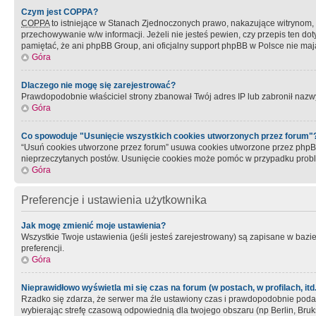
Czym jest COPPA?
COPPA
to istniejące w Stanach Zjednoczonych prawo, nakazujące witrynom
przechowywanie w/w informacji. Jeżeli nie jesteś pewien, czy przepis ten dot
pamiętać, że ani phpBB Group, ani oficjalny support phpBB w Polsce nie mają
Góra
Dlaczego nie mogę się zarejestrować?
Prawdopodobnie właściciel strony zbanował Twój adres IP lub zabronił nazwy 
Góra
Co spowoduje "Usunięcie wszystkich cookies utworzonych przez forum"
“Usuń cookies utworzone przez forum” usuwa cookies utworzone przez phpBB3
nieprzeczytanych postów. Usunięcie cookies może pomóc w przypadku pro
Góra
Preferencje i ustawienia użytkownika
Jak mogę zmienić moje ustawienia?
Wszystkie Twoje ustawienia (jeśli jesteś zarejestrowany) są zapisane w bazie 
preferencji.
Góra
Nieprawidłowo wyświetla mi się czas na forum (w postach, w profilach, itd.
Rzadko się zdarza, że serwer ma źle ustawiony czas i prawdopodobnie podane 
wybierając strefę czasową odpowiednią dla twojego obszaru (np Berlin, Bruk