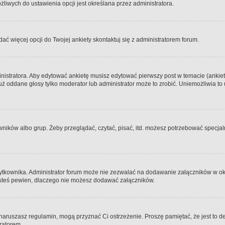
iwych do ustawienia opcji jest określana przez administratora.
dać więcej opcji do Twojej ankiety skontaktuj się z administratorem forum.
nistratora. Aby edytować ankietę musisz edytować pierwszy post w temacie (ankieta
y już oddane głosy tylko moderator lub administrator może to zrobić. Uniemożliwia
ków albo grup. Żeby przeglądać, czytać, pisać, itd. możesz potrzebować specjalny
ytkownika. Administrator forum może nie zezwalać na dodawanie załączników w o
 jesteś pewien, dlaczego nie możesz dodawać załączników.
e naruszasz regulamin, mogą przyznać Ci ostrzeżenie. Proszę pamiętać, że jest to d
tratorem.