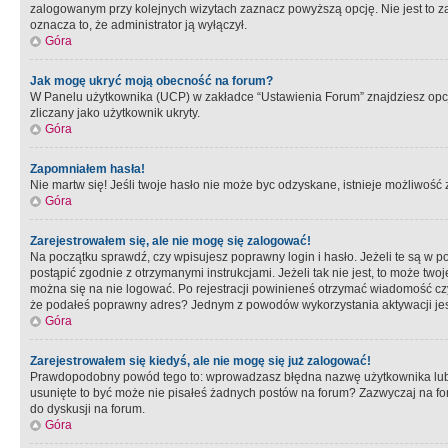
zalogowanym przy kolejnych wizytach zaznacz powyższą opcję. Nie jest to zal
oznacza to, że administrator ją wyłączył.
Góra
Jak mogę ukryć moją obecność na forum?
W Panelu użytkownika (UCP) w zakładce “Ustawienia Forum” znajdziesz opcję 
zliczany jako użytkownik ukryty.
Góra
Zapomniałem hasła!
Nie martw się! Jeśli twoje hasło nie może byc odzyskane, istnieje możliwość z
Góra
Zarejestrowałem się, ale nie mogę się zalogować!
Na początku sprawdź, czy wpisujesz poprawny login i hasło. Jeżeli te są w 
postąpić zgodnie z otrzymanymi instrukcjami. Jeżeli tak nie jest, to może 
można się na nie logować. Po rejestracji powinieneś otrzymać wiadomość czy 
że podałeś poprawny adres? Jednym z powodów wykorzystania aktywacji je
Góra
Zarejestrowałem się kiedyś, ale nie mogę się już zalogować!
Prawdopodobny powód tego to: wprowadzasz błędna nazwę użytkownika lub hasł
usunięte to być może nie pisałeś żadnych postów na forum? Zazwyczaj na fo
do dyskusji na forum.
Góra