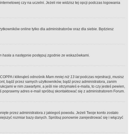
ternetowej czy na uczelni. Jeżeli nie widzisz tej opcji podczas logowania
tkowników online tylko dla administratorów oraz dla siebie. Będziesz
 hasła
a następnie postępuj zgodnie ze wskazówkami.
e COPPA i kliknąłeś odnośnik
Mam mniej niż 13 lat
podczas rejestracji, musisz
kont, bądź przez samych użytkowników, bądź przez administratora, zanim
cjami w nim zawartymi, a jeśli nie otrzymałeś e-maila, to czy jesteś pewien,
ś poprawmy adres e-mail spróbuj skontaktować się z administratorem Forum.
ięte przez administratora z jakiegoś powodu. Jeżeli Twoje konto zostało
iejszyć rozmiar bazy danych. Spróbuj ponownie zarejestrować się i włączyć