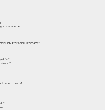
!
i!
goś z tego forum!
jej listy Przyjaciół lub Wrogów?
wyników?
 stronę!?
adki a śledzeniem?
iki?
ki?