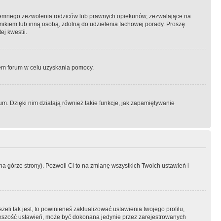
semnego zezwolenia rodziców lub prawnych opiekunów, zezwalające na
awnikiem lub inną osobą, zdolną do udzielenia fachowej porady. Proszę
j kwestii.
orem forum w celu uzyskania pomocy.
. Dzięki nim działają również takie funkcje, jak zapamiętywanie
a górze strony). Pozwoli Ci to na zmianę wszystkich Twoich ustawień i
li tak jest, to powinieneś zaktualizować ustawienia twojego profilu,
większość ustawień, może być dokonana jedynie przez zarejestrowanych