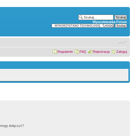
Wyszukiwarka Forum
Regulamin
FAQ
Rejestracja
Zaloguj
h mogę dołączyć?