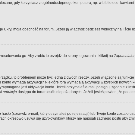
ecane, gdy korzystasz z ogólnodostępnego komputera, np. w bibliotece, kawiarni in
Ukryj moją obecność na forum. Jeżeli ją włączysz będziesz widoczny na liście uży
resetowania go. Aby zrobić to przejdź do strony logowania i kliknij na
Zapomniałem
porządku, to problemem może być jedna z dwóch rzeczy. Jeżeli włączone są funkcj
twoje konto wymaga aktywacji? Niektóre fora wymagają aktywacji wszystkich nowych 
wymagana jest aktywacja konta. Jeżeli otrzymałeś e-mail postępuj zgodnie z instruk
st
redukcja
dostępu do forum osób niepożądanych. Jeżeli jesteś pewien, że podałe
o (sprawdź e-mail, który otrzymałeś po rejestracji) lub Twoje konto zostało usun
rach okresowo usuwa się użytkowników, którzy nie napisali żadnego postu aby zmn