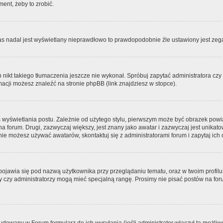
ment, żeby to zrobić.
zas nadal jest wyświetlany nieprawdłowo to prawdopodobnie źle ustawiony jest zega
ikt takiego tłumaczenia jeszcze nie wykonał. Spróbuj zapytać administratora czy m
acji możesz znaleźć na stronie phpBB (link znajdziesz w stopce).
 wyświetlania postu. Zależnie od użytego stylu, pierwszym może być obrazek pow
 na forum. Drugi, zazwyczaj większy, jest znany jako awatar i zazwyczaj jest unik
ie możesz używać awatarów, skontaktuj się z administratorami forum i zapytaj ich 
pojawia się pod nazwą użytkownika przy przeglądaniu tematu, oraz w twoim profilu
zy czy administratorzy mogą mieć specjalną rangę. Prosimy nie pisać postów na for