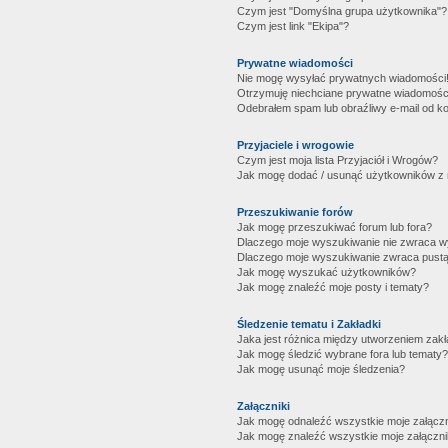
Czym jest "Domyślna grupa użytkownika"?
Czym jest link "Ekipa"?
Prywatne wiadomości
Nie mogę wysyłać prywatnych wiadomości
Otrzymuję niechciane prywatne wiadomośc
Odebrałem spam lub obraźliwy e-mail od ko
Przyjaciele i wrogowie
Czym jest moja lista Przyjaciół i Wrogów?
Jak mogę dodać / usunąć użytkowników z mo
Przeszukiwanie forów
Jak mogę przeszukiwać forum lub fora?
Dlaczego moje wyszukiwanie nie zwraca 
Dlaczego moje wyszukiwanie zwraca pustą
Jak mogę wyszukać użytkowników?
Jak mogę znaleźć moje posty i tematy?
Śledzenie tematu i Zakładki
Jaka jest różnica między utworzeniem zakł
Jak mogę śledzić wybrane fora lub tematy?
Jak mogę usunąć moje śledzenia?
Załączniki
Jak mogę odnaleźć wszystkie moje załączn
Jak mogę znaleźć wszystkie moje załączni