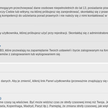
, mogącym przechowywać dane osobowe niepełnoletnich do lat 13, posiadanie pi
yczy Ciebie lub witryny, na której próbujesz się zarejestrować, skontaktuj się z pr
 kompetencji do udzielania porad prawnych i nie należy się z nimi kontaktować w te
użytkownika, której próbujesz użyć przy rejestracji. Skontaktuj się z administrat
?
, które pozwalają na zapamiętanie Twoich ustawień i bycie zalogowanym na forum
blemów z zalogowaniem lub wylogowaniem się.
danych. Aby je zmienić, kliknij link
Panel użytkownika
(przeważnie znajdujący się n
)
czasy są właściwe. Być może widzisz czas ze strefy czasowej innej niż Twoja. Jeże
sela, Kopenhaga, Madryd, Paryż itp.). Pamiętaj, że zmiana strefy czasowej, jak 