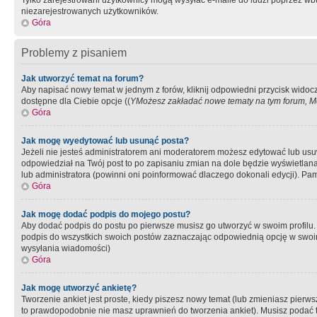
Tylko zarejestrowani użytkownicy mogą wysyłać e-maile do ludzi poprzez wbu
niezarejestrowanych użytkowników.
Góra
Problemy z pisaniem
Jak utworzyć temat na forum?
Aby napisać nowy temat w jednym z forów, kliknij odpowiedni przycisk widoc
dostępne dla Ciebie opcje ((
YMożesz zakładać nowe tematy na tym forum, Mo
Góra
Jak mogę wyedytować lub usunąć posta?
Jeżeli nie jesteś administratorem ani moderatorem możesz edytować lub usuwać
odpowiedział na Twój post to po zapisaniu zmian na dole będzie wyświetlana 
lub administratora (powinni oni poinformować dlaczego dokonali edycji). Pam
Góra
Jak mogę dodać podpis do mojego postu?
Aby dodać podpis do postu po pierwsze musisz go utworzyć w swoim profilu.
podpis do wszystkich swoich postów zaznaczając odpowiednią opcję w swoi
wysyłania wiadomości)
Góra
Jak mogę utworzyć ankietę?
Tworzenie ankiet jest proste, kiedy piszesz nowy temat (lub zmieniasz pier
to prawdopodobnie nie masz uprawnień do tworzenia ankiet). Musisz podać tyt