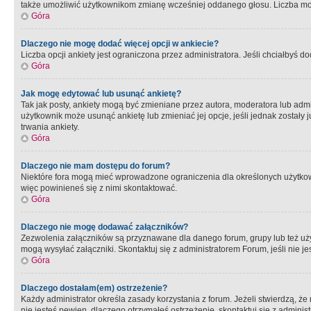
także umożliwić użytkownikom zmianę wcześniej oddanego głosu. Liczba możl
Góra
Dlaczego nie mogę dodać więcej opcji w ankiecie?
Liczba opcji ankiety jest ograniczona przez administratora. Jeśli chciałbyś do
Góra
Jak mogę edytować lub usunąć ankietę?
Tak jak posty, ankiety mogą być zmieniane przez autora, moderatora lub admi
użytkownik może usunąć ankietę lub zmieniać jej opcje, jeśli jednak został
trwania ankiety.
Góra
Dlaczego nie mam dostępu do forum?
Niektóre fora mogą mieć wprowadzone ograniczenia dla określonych użytkowni
więc powinieneś się z nimi skontaktować.
Góra
Dlaczego nie mogę dodawać załączników?
Zezwolenia załączników są przyznawane dla danego forum, grupy lub też uż
mogą wysyłać załączniki. Skontaktuj się z administratorem Forum, jeśli nie
Góra
Dlaczego dostałam(em) ostrzeżenie?
Każdy administrator określa zasady korzystania z forum. Jeżeli stwierdzą, ż
nie jesteś pewien, dlaczego otrzymałeś ostrzeżenie, skontaktuj sie z adminis