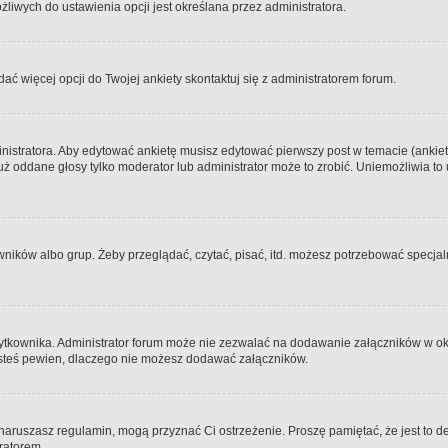
iwych do ustawienia opcji jest określana przez administratora.
dać więcej opcji do Twojej ankiety skontaktuj się z administratorem forum.
nistratora. Aby edytować ankietę musisz edytować pierwszy post w temacie (ankieta
y już oddane głosy tylko moderator lub administrator może to zrobić. Uniemożliwia
ków albo grup. Żeby przeglądać, czytać, pisać, itd. możesz potrzebować specjalny
ytkownika. Administrator forum może nie zezwalać na dodawanie załączników w o
 jesteś pewien, dlaczego nie możesz dodawać załączników.
e naruszasz regulamin, mogą przyznać Ci ostrzeżenie. Proszę pamiętać, że jest to d
tratorem.