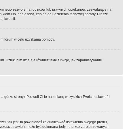
semnego zezwolenia rodziców lub prawnych opiekunów, zezwalające na
awnikiem lub inną osobą, zdolną do udzielenia fachowej porady. Proszę
j kwestii.
orem forum w celu uzyskania pomocy.
. Dzięki nim działają również takie funkcje, jak zapamiętywanie
a górze strony). Pozwoli Ci to na zmianę wszystkich Twoich ustawień i
li tak jest, to powinieneś zaktualizować ustawienia twojego profilu,
większość ustawień, może być dokonana jedynie przez zarejestrowanych