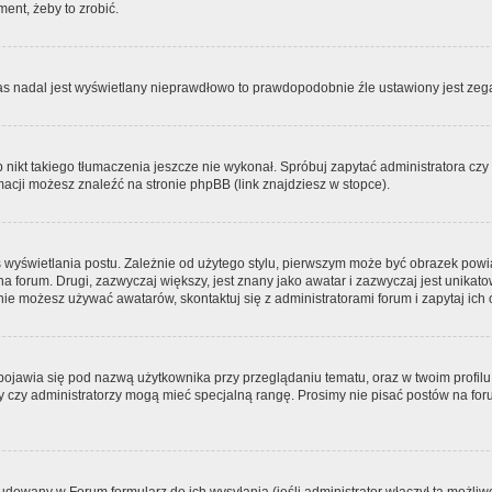
ment, żeby to zrobić.
zas nadal jest wyświetlany nieprawdłowo to prawdopodobnie źle ustawiony jest zega
ikt takiego tłumaczenia jeszcze nie wykonał. Spróbuj zapytać administratora czy m
acji możesz znaleźć na stronie phpBB (link znajdziesz w stopce).
 wyświetlania postu. Zależnie od użytego stylu, pierwszym może być obrazek pow
 na forum. Drugi, zazwyczaj większy, jest znany jako awatar i zazwyczaj jest unik
ie możesz używać awatarów, skontaktuj się z administratorami forum i zapytaj ich 
pojawia się pod nazwą użytkownika przy przeglądaniu tematu, oraz w twoim profilu
zy czy administratorzy mogą mieć specjalną rangę. Prosimy nie pisać postów na for