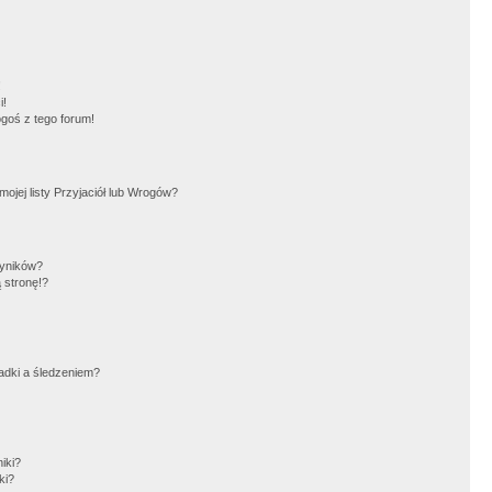
!
i!
goś z tego forum!
jej listy Przyjaciół lub Wrogów?
wyników?
 stronę!?
adki a śledzeniem?
iki?
ki?