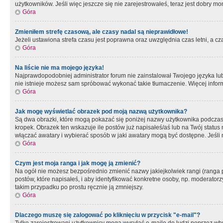
użytkowników. Jeśli więc jeszcze się nie zarejestrowałeś, teraz jest dobry mo
Góra
Zmieniłem strefę czasową, ale czasy nadal są nieprawidłowe!
Jeżeli ustawiona strefa czasu jest poprawna oraz uwzględnia czas letni, a c
Góra
Na liście nie ma mojego języka!
Najprawdopodobniej administrator forum nie zainstalował Twojego języka lub n
nie istnieje możesz sam spróbować wykonać takie tłumaczenie. Więcej inform
Góra
Jak mogę wyświetlać obrazek pod moją nazwą użytkownika?
Są dwa obrazki, które mogą pokazać się poniżej nazwy użytkownika podczas
kropek. Obrazek ten wskazuje ile postów już napisałeś/aś lub na Twój status
włączać awatary i wybierać sposób w jaki awatary mogą być dostępne. Jeśli n
Góra
Czym jest moja ranga i jak mogę ją zmienić?
Na ogół nie możesz bezpośrednio zmienić nazwy jakiejkolwiek rangi (ranga 
postów, które napisałeś, i aby identyfikować konkretne osoby, np. moderator
takim przypadku po prostu ręcznie ją zmniejszy.
Góra
Dlaczego muszę się zalogować po kliknięciu w przycisk "e-mail"?