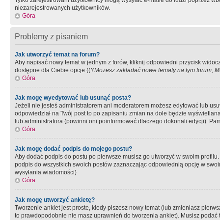
Tylko zarejestrowani użytkownicy mogą wysyłać e-maile do ludzi poprzez wbu
niezarejestrowanych użytkowników.
Góra
Problemy z pisaniem
Jak utworzyć temat na forum?
Aby napisać nowy temat w jednym z forów, kliknij odpowiedni przycisk widoc
dostępne dla Ciebie opcje ((
YMożesz zakładać nowe tematy na tym forum, Mo
Góra
Jak mogę wyedytować lub usunąć posta?
Jeżeli nie jesteś administratorem ani moderatorem możesz edytować lub usuwać
odpowiedział na Twój post to po zapisaniu zmian na dole będzie wyświetlana 
lub administratora (powinni oni poinformować dlaczego dokonali edycji). Pam
Góra
Jak mogę dodać podpis do mojego postu?
Aby dodać podpis do postu po pierwsze musisz go utworzyć w swoim profilu.
podpis do wszystkich swoich postów zaznaczając odpowiednią opcję w swoi
wysyłania wiadomości)
Góra
Jak mogę utworzyć ankietę?
Tworzenie ankiet jest proste, kiedy piszesz nowy temat (lub zmieniasz pier
to prawdopodobnie nie masz uprawnień do tworzenia ankiet). Musisz podać tyt