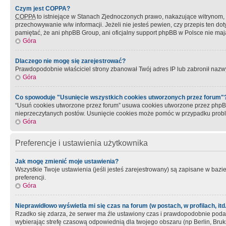
Czym jest COPPA?
COPPA
to istniejące w Stanach Zjednoczonych prawo, nakazujące witrynom
przechowywanie w/w informacji. Jeżeli nie jesteś pewien, czy przepis ten dot
pamiętać, że ani phpBB Group, ani oficjalny support phpBB w Polsce nie mają
Góra
Dlaczego nie mogę się zarejestrować?
Prawdopodobnie właściciel strony zbanował Twój adres IP lub zabronił nazwy 
Góra
Co spowoduje "Usunięcie wszystkich cookies utworzonych przez forum"
“Usuń cookies utworzone przez forum” usuwa cookies utworzone przez phpBB3
nieprzeczytanych postów. Usunięcie cookies może pomóc w przypadku pro
Góra
Preferencje i ustawienia użytkownika
Jak mogę zmienić moje ustawienia?
Wszystkie Twoje ustawienia (jeśli jesteś zarejestrowany) są zapisane w bazie 
preferencji.
Góra
Nieprawidłowo wyświetla mi się czas na forum (w postach, w profilach, itd.
Rzadko się zdarza, że serwer ma źle ustawiony czas i prawdopodobnie podane 
wybierając strefę czasową odpowiednią dla twojego obszaru (np Berlin, Bruk