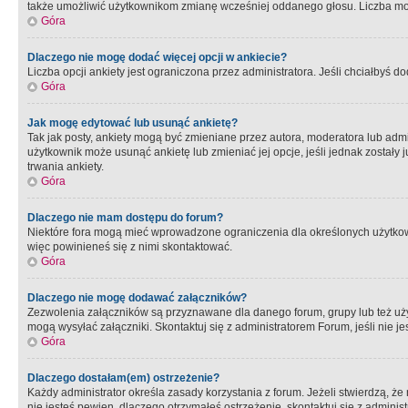
także umożliwić użytkownikom zmianę wcześniej oddanego głosu. Liczba możl
Góra
Dlaczego nie mogę dodać więcej opcji w ankiecie?
Liczba opcji ankiety jest ograniczona przez administratora. Jeśli chciałbyś do
Góra
Jak mogę edytować lub usunąć ankietę?
Tak jak posty, ankiety mogą być zmieniane przez autora, moderatora lub admi
użytkownik może usunąć ankietę lub zmieniać jej opcje, jeśli jednak został
trwania ankiety.
Góra
Dlaczego nie mam dostępu do forum?
Niektóre fora mogą mieć wprowadzone ograniczenia dla określonych użytkowni
więc powinieneś się z nimi skontaktować.
Góra
Dlaczego nie mogę dodawać załączników?
Zezwolenia załączników są przyznawane dla danego forum, grupy lub też uż
mogą wysyłać załączniki. Skontaktuj się z administratorem Forum, jeśli nie
Góra
Dlaczego dostałam(em) ostrzeżenie?
Każdy administrator określa zasady korzystania z forum. Jeżeli stwierdzą, ż
nie jesteś pewien, dlaczego otrzymałeś ostrzeżenie, skontaktuj sie z adminis