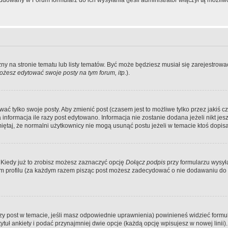
dowany w Forum formularz do ich wysyłania (jeśli administrator włączył tą możliw
zny na stronie tematu lub listy tematów. Być może będziesz musiał się zarejestr
żesz edytować swoje posty na tym forum, itp.
).
 tylko swoje posty. Aby zmienić post (czasem jest to możliwe tylko przez jakiś cz
informacja ile razy post edytowano. Informacja nie zostanie dodana jeżeli nikt je
iętaj, że normalni użytkownicy nie mogą usunąć postu jeżeli w temacie ktoś dopisał
 Kiedy już to zrobisz możesz zaznaczyć opcję
Dołącz podpis
przy formularzu wysy
m profilu (za każdym razem pisząc post możesz zadecydować o nie dodawaniu do 
wszy post w temacie, jeśli masz odpowiednie uprawnienia) powinieneś widzieć formu
uł ankiety i podać przynajmniej dwie opcje (każdą opcję wpisujesz w nowej linii).