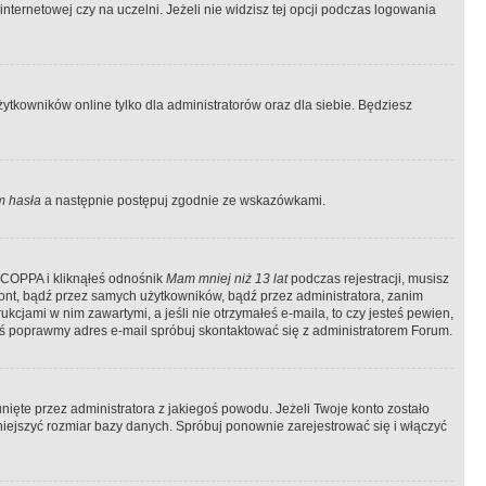
ternetowej czy na uczelni. Jeżeli nie widzisz tej opcji podczas logowania
tkowników online tylko dla administratorów oraz dla siebie. Będziesz
 hasła
a następnie postępuj zgodnie ze wskazówkami.
e COPPA i kliknąłeś odnośnik
Mam mniej niż 13 lat
podczas rejestracji, musisz
kont, bądź przez samych użytkowników, bądź przez administratora, zanim
cjami w nim zawartymi, a jeśli nie otrzymałeś e-maila, to czy jesteś pewien,
ś poprawmy adres e-mail spróbuj skontaktować się z administratorem Forum.
ięte przez administratora z jakiegoś powodu. Jeżeli Twoje konto zostało
iejszyć rozmiar bazy danych. Spróbuj ponownie zarejestrować się i włączyć