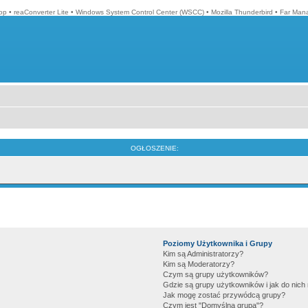
op
•
reaConverter Lite
•
Windows System Control Center (WSCC)
•
Mozilla Thunderbird
•
Far Man
OGŁOSZENIE:
Poziomy Użytkownika i Grupy
Kim są Administratorzy?
Kim są Moderatorzy?
Czym są grupy użytkowników?
Gdzie są grupy użytkowników i jak do nic
Jak mogę zostać przywódcą grupy?
Czym jest "Domyślna grupa"?