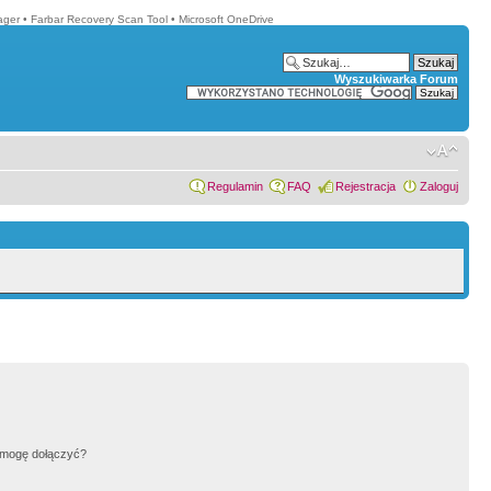
ager
•
Farbar Recovery Scan Tool
•
Microsoft OneDrive
Wyszukiwarka Forum
Regulamin
FAQ
Rejestracja
Zaloguj
h mogę dołączyć?