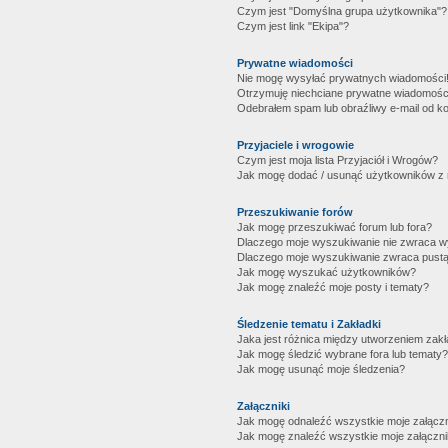
Czym jest "Domyślna grupa użytkownika"?
Czym jest link "Ekipa"?
Prywatne wiadomości
Nie mogę wysyłać prywatnych wiadomości
Otrzymuję niechciane prywatne wiadomośc
Odebrałem spam lub obraźliwy e-mail od ko
Przyjaciele i wrogowie
Czym jest moja lista Przyjaciół i Wrogów?
Jak mogę dodać / usunąć użytkowników z mo
Przeszukiwanie forów
Jak mogę przeszukiwać forum lub fora?
Dlaczego moje wyszukiwanie nie zwraca 
Dlaczego moje wyszukiwanie zwraca pustą
Jak mogę wyszukać użytkowników?
Jak mogę znaleźć moje posty i tematy?
Śledzenie tematu i Zakładki
Jaka jest różnica między utworzeniem zakł
Jak mogę śledzić wybrane fora lub tematy?
Jak mogę usunąć moje śledzenia?
Załączniki
Jak mogę odnaleźć wszystkie moje załączn
Jak mogę znaleźć wszystkie moje załączni