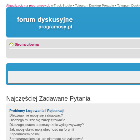
Aktualizacje na programosy.pl
:
n-Track Studio
•
Telegram Desktop Portable
•
Telegram Deskt
Strona główna
Najczęściej Zadawane Pytania
Problemy Logowania i Rejestracji
Dlaczego nie mogę się zalogować?
Dlaczego muszę się zarejestrować?
Dlaczego jestem automatycznie wylogowywany?
Jak mogę ukryć moją obecność na forum?
Zapomniałem hasła!
Zarejestrowałem się, ale nie mogę się zalogować!