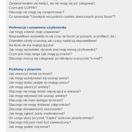
Zarejestrowałem się kiedyś, ale nie mogę się już zalogować!
Czym jest COPPA?
Dlaczego nie mogę się zarejestrować?
Co spowoduje "Usunięcie wszystkich cookies utworzonych przez forum"?
Preferencje i ustawienia użytkownika
Jak mogę zmienić moje ustawienia?
Nieprawidłowo wyświetla mi się czas na forum (w postach, w profilach, itd.)
Zmieniłem strefę czasową, ale czasy nadal są nieprawidłowe!
Na liście nie ma mojego języka!
Jak mogę wyświetlać obrazek pod moją nazwą użytkownika?
Czym jest moja ranga i jak mogę ją zmienić?
Dlaczego muszę się zalogować po kliknięciu w przycisk "e-mail"?
Problemy z pisaniem
Jak utworzyć temat na forum?
Jak mogę wyedytować lub usunąć posta?
Jak mogę dodać podpis do mojego postu?
Jak mogę utworzyć ankietę?
Dlaczego nie mogę dodać więcej opcji w ankiecie?
Jak mogę edytować lub usunąć ankietę?
Dlaczego nie mam dostępu do forum?
Dlaczego nie mogę dodawać załączników?
Dlaczego dostałam(em) ostrzeżenie?
Jak mogę zgłosić posty moderatorowi?
Do czego służy przycisk "Zapisz" podczas pisania tematu?
Dlaczego mój post musi być zatwierdzony?
Jak mogę podbić mój temat?