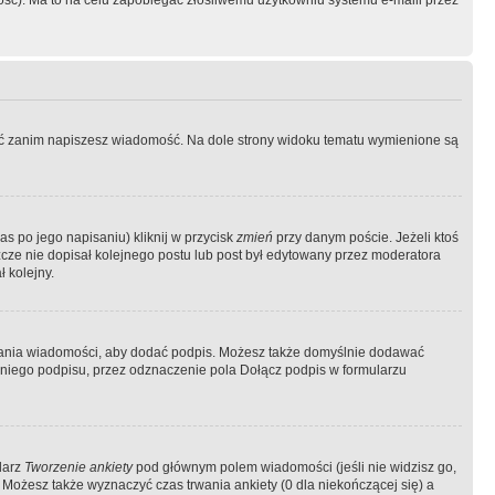
ość). Ma to na celu zapobiegać złośliwemu użytkowniu systemu e-maili przez
ować zanim napiszesz wiadomość. Na dole strony widoku tematu wymienione są
as po jego napisaniu) kliknij w przycisk
zmień
przy danym poście. Jeżeli ktoś
szcze nie dopisał kolejnego postu lub post był edytowany przez moderatora
 kolejny.
łania wiadomości, aby dodać podpis. Możesz także domyślnie dodawać
niego podpisu, przez odznaczenie pola Dołącz podpis w formularzu
larz
Tworzenie ankiety
pod głównym polem wiadomości (jeśli nie widzisz go,
 Możesz także wyznaczyć czas trwania ankiety (0 dla niekończącej się) a