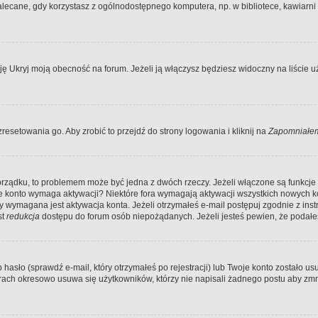
ecane, gdy korzystasz z ogólnodostępnego komputera, np. w bibliotece, kawiarni in
Ukryj moją obecność na forum. Jeżeli ją włączysz będziesz widoczny na liście uży
resetowania go. Aby zrobić to przejdź do strony logowania i kliknij na
Zapomniałem
porządku, to problemem może być jedna z dwóch rzeczy. Jeżeli włączone są funkcj
twoje konto wymaga aktywacji? Niektóre fora wymagają aktywacji wszystkich nowych 
wymagana jest aktywacja konta. Jeżeli otrzymałeś e-mail postępuj zgodnie z instruk
st
redukcja
dostępu do forum osób niepożądanych. Jeżeli jesteś pewien, że podałe
o (sprawdź e-mail, który otrzymałeś po rejestracji) lub Twoje konto zostało usun
rach okresowo usuwa się użytkowników, którzy nie napisali żadnego postu aby zmn