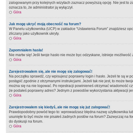
zalogowanym przy kolejnych wizytach zaznacz powyższą opcję. Nie jest to zal
oznacza to, że administrator ją wyłączył.
Góra
Jak mogę ukryć moją obecność na forum?
W Panelu użytkownika (UCP) w zakładce “Ustawienia Forum” znajdziesz opcję 
zliczany jako użytkownik ukryty.
Góra
Zapomniałem hasła!
Nie martw się! Jeśli twoje hasło nie może byc odzyskane, istnieje możliwość z
Góra
Zarejestrowałem się, ale nie mogę się zalogować!
Na początku sprawdź, czy wpisujesz poprawny login i hasło. Jeżeli te są w 
postąpić zgodnie z otrzymanymi instrukcjami. Jeżeli tak nie jest, to może 
można się na nie logować. Po rejestracji powinieneś otrzymać wiadomość czy 
że podałeś poprawny adres? Jednym z powodów wykorzystania aktywacji je
Góra
Zarejestrowałem się kiedyś, ale nie mogę się już zalogować!
Prawdopodobny powód tego to: wprowadzasz błędna nazwę użytkownika lub hasł
usunięte to być może nie pisałeś żadnych postów na forum? Zazwyczaj na fo
do dyskusji na forum.
Góra