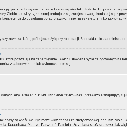
, mogącym przechowywać dane osobowe niepełnoletnich do lat 13, posiadanie pi
yczy Ciebie lub witryny, na której próbujesz się zarejestrować, skontaktuj się z pr
 kompetencji do udzielania porad prawnych i nie należy się z nimi kontaktować w te
użytkownika, której próbujesz użyć przy rejestracji. Skontaktuj się z administrat
?
, które pozwalają na zapamiętanie Twoich ustawień i bycie zalogowanym na forum
blemów z zalogowaniem lub wylogowaniem się.
danych. Aby je zmienić, kliknij link
Panel użytkownika
(przeważnie znajdujący się n
)
czasy są właściwe. Być może widzisz czas ze strefy czasowej innej niż Twoja. Jeże
sela, Kopenhaga, Madryd, Paryż itp.). Pamiętaj, że zmiana strefy czasowej, jak 