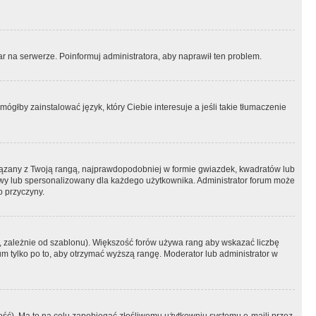
r na serwerze. Poinformuj administratora, aby naprawił ten problem.
ógłby zainstalować język, który Ciebie interesuje a jeśli takie tłumaczenie
iązany z Twoją rangą, najprawdopodobniej w formie gwiazdek, kwadratów lub
atowy lub spersonalizowany dla każdego użytkownika. Administrator forum może
o przyczyny.
, zależnie od szablonu). Większość forów używa rang aby wskazać liczbę
um tylko po to, aby otrzymać wyższą rangę. Moderator lub administrator w