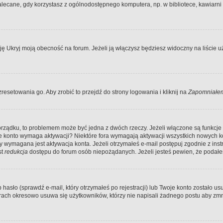
ecane, gdy korzystasz z ogólnodostępnego komputera, np. w bibliotece, kawiarni in
Ukryj moją obecność na forum. Jeżeli ją włączysz będziesz widoczny na liście uży
resetowania go. Aby zrobić to przejdź do strony logowania i kliknij na
Zapomniałem
porządku, to problemem może być jedna z dwóch rzeczy. Jeżeli włączone są funkcj
twoje konto wymaga aktywacji? Niektóre fora wymagają aktywacji wszystkich nowych 
wymagana jest aktywacja konta. Jeżeli otrzymałeś e-mail postępuj zgodnie z instruk
st
redukcja
dostępu do forum osób niepożądanych. Jeżeli jesteś pewien, że podałe
o (sprawdź e-mail, który otrzymałeś po rejestracji) lub Twoje konto zostało usun
rach okresowo usuwa się użytkowników, którzy nie napisali żadnego postu aby zmn