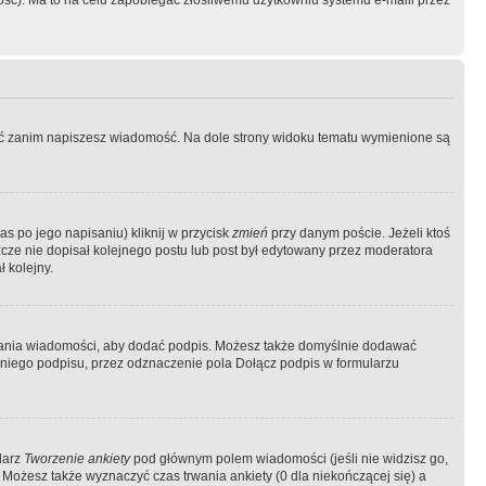
ość). Ma to na celu zapobiegać złośliwemu użytkowniu systemu e-maili przez
ować zanim napiszesz wiadomość. Na dole strony widoku tematu wymienione są
as po jego napisaniu) kliknij w przycisk
zmień
przy danym poście. Jeżeli ktoś
szcze nie dopisał kolejnego postu lub post był edytowany przez moderatora
 kolejny.
łania wiadomości, aby dodać podpis. Możesz także domyślnie dodawać
niego podpisu, przez odznaczenie pola Dołącz podpis w formularzu
larz
Tworzenie ankiety
pod głównym polem wiadomości (jeśli nie widzisz go,
 Możesz także wyznaczyć czas trwania ankiety (0 dla niekończącej się) a