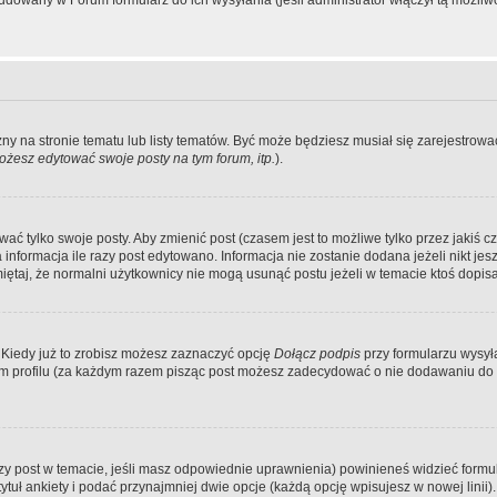
dowany w Forum formularz do ich wysyłania (jeśli administrator włączył tą możliw
zny na stronie tematu lub listy tematów. Być może będziesz musiał się zarejestr
żesz edytować swoje posty na tym forum, itp.
).
 tylko swoje posty. Aby zmienić post (czasem jest to możliwe tylko przez jakiś cz
informacja ile razy post edytowano. Informacja nie zostanie dodana jeżeli nikt je
iętaj, że normalni użytkownicy nie mogą usunąć postu jeżeli w temacie ktoś dopisał
 Kiedy już to zrobisz możesz zaznaczyć opcję
Dołącz podpis
przy formularzu wysy
m profilu (za każdym razem pisząc post możesz zadecydować o nie dodawaniu do 
wszy post w temacie, jeśli masz odpowiednie uprawnienia) powinieneś widzieć formu
uł ankiety i podać przynajmniej dwie opcje (każdą opcję wpisujesz w nowej linii).