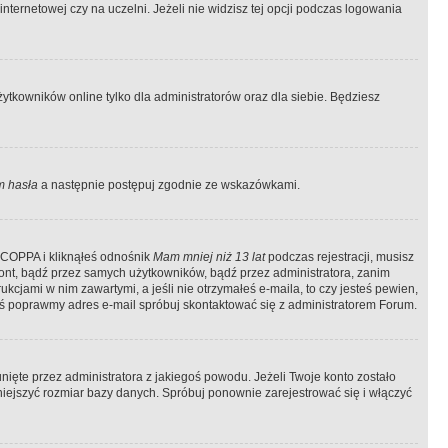
ternetowej czy na uczelni. Jeżeli nie widzisz tej opcji podczas logowania
tkowników online tylko dla administratorów oraz dla siebie. Będziesz
 hasła
a następnie postępuj zgodnie ze wskazówkami.
e COPPA i kliknąłeś odnośnik
Mam mniej niż 13 lat
podczas rejestracji, musisz
kont, bądź przez samych użytkowników, bądź przez administratora, zanim
cjami w nim zawartymi, a jeśli nie otrzymałeś e-maila, to czy jesteś pewien,
ś poprawmy adres e-mail spróbuj skontaktować się z administratorem Forum.
ięte przez administratora z jakiegoś powodu. Jeżeli Twoje konto zostało
iejszyć rozmiar bazy danych. Spróbuj ponownie zarejestrować się i włączyć