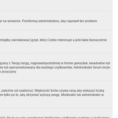
r na serwerze. Poinformuj administratora, aby naprawił ten problem.
ógłby zainstalować język, który Ciebie interesuje a jeśli takie tłumaczenie
iązany z Twoją rangą, najprawdopodobniej w formie gwiazdek, kwadratów lub
atowy lub spersonalizowany dla każdego użytkownika. Administrator forum może
o przyczyny.
, zależnie od szablonu). Większość forów używa rang aby wskazać liczbę
um tylko po to, aby otrzymać wyższą rangę. Moderator lub administrator w