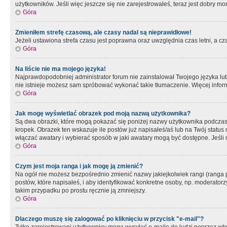
użytkowników. Jeśli więc jeszcze się nie zarejestrowałeś, teraz jest dobry mo
Góra
Zmieniłem strefę czasową, ale czasy nadal są nieprawidłowe!
Jeżeli ustawiona strefa czasu jest poprawna oraz uwzględnia czas letni, a c
Góra
Na liście nie ma mojego języka!
Najprawdopodobniej administrator forum nie zainstalował Twojego języka lub n
nie istnieje możesz sam spróbować wykonać takie tłumaczenie. Więcej inform
Góra
Jak mogę wyświetlać obrazek pod moją nazwą użytkownika?
Są dwa obrazki, które mogą pokazać się poniżej nazwy użytkownika podczas
kropek. Obrazek ten wskazuje ile postów już napisałeś/aś lub na Twój status
włączać awatary i wybierać sposób w jaki awatary mogą być dostępne. Jeśli n
Góra
Czym jest moja ranga i jak mogę ją zmienić?
Na ogół nie możesz bezpośrednio zmienić nazwy jakiejkolwiek rangi (ranga 
postów, które napisałeś, i aby identyfikować konkretne osoby, np. moderator
takim przypadku po prostu ręcznie ją zmniejszy.
Góra
Dlaczego muszę się zalogować po kliknięciu w przycisk "e-mail"?