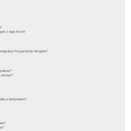
!
i!
goś z tego forum!
jej listy Przyjaciół lub Wrogów?
wyników?
 stronę!?
adki a śledzeniem?
iki?
ki?