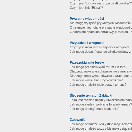
Czym jest "Domyślna grupa użytkownika"?
Czym jest link "Ekipa"?
Prywatne wiadomości
Nie mogę wysyłać prywatnych wiadomości
Otrzymuję niechciane prywatne wiadomośc
Odebrałem spam lub obraźliwy e-mail od ko
Przyjaciele i wrogowie
Czym jest moja lista Przyjaciół i Wrogów?
Jak mogę dodać / usunąć użytkowników z mo
Przeszukiwanie forów
Jak mogę przeszukiwać forum lub fora?
Dlaczego moje wyszukiwanie nie zwraca 
Dlaczego moje wyszukiwanie zwraca pustą
Jak mogę wyszukać użytkowników?
Jak mogę znaleźć moje posty i tematy?
Śledzenie tematu i Zakładki
Jaka jest różnica między utworzeniem zakł
Jak mogę śledzić wybrane fora lub tematy?
Jak mogę usunąć moje śledzenia?
Załączniki
Jak mogę odnaleźć wszystkie moje załączn
Jak mogę znaleźć wszystkie moje załączni