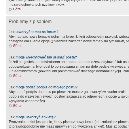
Tylko zarejestrowani użytkownicy mogą wysyłać e-maile do ludzi poprzez wbu
niezarejestrowanych użytkowników.
Góra
Problemy z pisaniem
Jak utworzyć temat na forum?
Aby napisać nowy temat w jednym z forów, kliknij odpowiedni przycisk widoc
dostępne dla Ciebie opcje ((
YMożesz zakładać nowe tematy na tym forum, Mo
Góra
Jak mogę wyedytować lub usunąć posta?
Jeżeli nie jesteś administratorem ani moderatorem możesz edytować lub usuwać
odpowiedział na Twój post to po zapisaniu zmian na dole będzie wyświetlana 
lub administratora (powinni oni poinformować dlaczego dokonali edycji). Pam
Góra
Jak mogę dodać podpis do mojego postu?
Aby dodać podpis do postu po pierwsze musisz go utworzyć w swoim profilu.
podpis do wszystkich swoich postów zaznaczając odpowiednią opcję w swoi
wysyłania wiadomości)
Góra
Jak mogę utworzyć ankietę?
Tworzenie ankiet jest proste, kiedy piszesz nowy temat (lub zmieniasz pier
to prawdopodobnie nie masz uprawnień do tworzenia ankiet). Musisz podać tyt