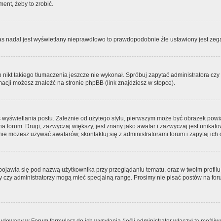
ment, żeby to zrobić.
zas nadal jest wyświetlany nieprawdłowo to prawdopodobnie źle ustawiony jest zega
ikt takiego tłumaczenia jeszcze nie wykonał. Spróbuj zapytać administratora czy m
acji możesz znaleźć na stronie phpBB (link znajdziesz w stopce).
 wyświetlania postu. Zależnie od użytego stylu, pierwszym może być obrazek pow
 na forum. Drugi, zazwyczaj większy, jest znany jako awatar i zazwyczaj jest unik
ie możesz używać awatarów, skontaktuj się z administratorami forum i zapytaj ich 
pojawia się pod nazwą użytkownika przy przeglądaniu tematu, oraz w twoim profilu
zy czy administratorzy mogą mieć specjalną rangę. Prosimy nie pisać postów na for