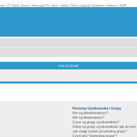
ode
•
VT Hash Check
•
Alternate Pic View
•
Debut Video Capture Software
•
Helium
•
AIMP
OGŁOSZENIE:
Poziomy Użytkownika i Grupy
Kim są Administratorzy?
Kim są Moderatorzy?
Czym są grupy użytkowników?
Gdzie są grupy użytkowników i jak do nic
Jak mogę zostać przywódcą grupy?
Czym jest "Domyślna grupa"?