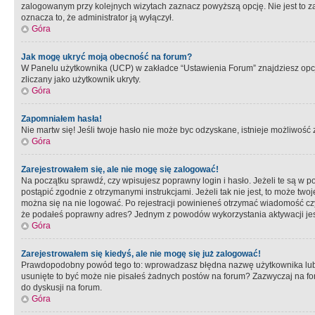
zalogowanym przy kolejnych wizytach zaznacz powyższą opcję. Nie jest to zal
oznacza to, że administrator ją wyłączył.
Góra
Jak mogę ukryć moją obecność na forum?
W Panelu użytkownika (UCP) w zakładce “Ustawienia Forum” znajdziesz opcję 
zliczany jako użytkownik ukryty.
Góra
Zapomniałem hasła!
Nie martw się! Jeśli twoje hasło nie może byc odzyskane, istnieje możliwość z
Góra
Zarejestrowałem się, ale nie mogę się zalogować!
Na początku sprawdź, czy wpisujesz poprawny login i hasło. Jeżeli te są w 
postąpić zgodnie z otrzymanymi instrukcjami. Jeżeli tak nie jest, to może 
można się na nie logować. Po rejestracji powinieneś otrzymać wiadomość czy 
że podałeś poprawny adres? Jednym z powodów wykorzystania aktywacji je
Góra
Zarejestrowałem się kiedyś, ale nie mogę się już zalogować!
Prawdopodobny powód tego to: wprowadzasz błędna nazwę użytkownika lub hasł
usunięte to być może nie pisałeś żadnych postów na forum? Zazwyczaj na fo
do dyskusji na forum.
Góra