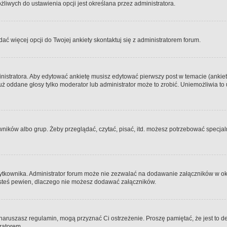
iwych do ustawienia opcji jest określana przez administratora.
dać więcej opcji do Twojej ankiety skontaktuj się z administratorem forum.
nistratora. Aby edytować ankietę musisz edytować pierwszy post w temacie (ankieta
y już oddane głosy tylko moderator lub administrator może to zrobić. Uniemożliwia
ków albo grup. Żeby przeglądać, czytać, pisać, itd. możesz potrzebować specjalny
ytkownika. Administrator forum może nie zezwalać na dodawanie załączników w o
 jesteś pewien, dlaczego nie możesz dodawać załączników.
e naruszasz regulamin, mogą przyznać Ci ostrzeżenie. Proszę pamiętać, że jest to d
tratorem.