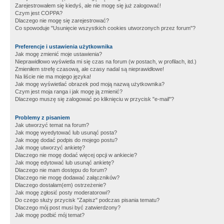
Zarejestrowałem się kiedyś, ale nie mogę się już zalogować!
Czym jest COPPA?
Dlaczego nie mogę się zarejestrować?
Co spowoduje "Usunięcie wszystkich cookies utworzonych przez forum"?
Preferencje i ustawienia użytkownika
Jak mogę zmienić moje ustawienia?
Nieprawidłowo wyświetla mi się czas na forum (w postach, w profilach, itd.)
Zmieniłem strefę czasową, ale czasy nadal są nieprawidłowe!
Na liście nie ma mojego języka!
Jak mogę wyświetlać obrazek pod moją nazwą użytkownika?
Czym jest moja ranga i jak mogę ją zmienić?
Dlaczego muszę się zalogować po kliknięciu w przycisk "e-mail"?
Problemy z pisaniem
Jak utworzyć temat na forum?
Jak mogę wyedytować lub usunąć posta?
Jak mogę dodać podpis do mojego postu?
Jak mogę utworzyć ankietę?
Dlaczego nie mogę dodać więcej opcji w ankiecie?
Jak mogę edytować lub usunąć ankietę?
Dlaczego nie mam dostępu do forum?
Dlaczego nie mogę dodawać załączników?
Dlaczego dostałam(em) ostrzeżenie?
Jak mogę zgłosić posty moderatorowi?
Do czego służy przycisk "Zapisz" podczas pisania tematu?
Dlaczego mój post musi być zatwierdzony?
Jak mogę podbić mój temat?