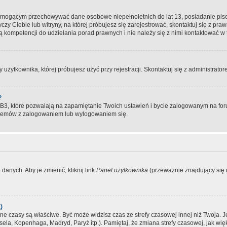
, mogącym przechowywać dane osobowe niepełnoletnich do lat 13, posiadanie pi
yczy Ciebie lub witryny, na której próbujesz się zarejestrować, skontaktuj się z pr
 kompetencji do udzielania porad prawnych i nie należy się z nimi kontaktować w te
użytkownika, której próbujesz użyć przy rejestracji. Skontaktuj się z administrat
?
, które pozwalają na zapamiętanie Twoich ustawień i bycie zalogowanym na forum
blemów z zalogowaniem lub wylogowaniem się.
danych. Aby je zmienić, kliknij link
Panel użytkownika
(przeważnie znajdujący się n
)
czasy są właściwe. Być może widzisz czas ze strefy czasowej innej niż Twoja. Jeże
sela, Kopenhaga, Madryd, Paryż itp.). Pamiętaj, że zmiana strefy czasowej, jak 