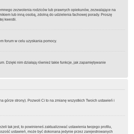
semnego zezwolenia rodziców lub prawnych opiekunów, zezwalające na
awnikiem lub inną osobą, zdolną do udzielenia fachowej porady. Proszę
j kwestii.
orem forum w celu uzyskania pomocy.
. Dzięki nim działają również takie funkcje, jak zapamiętywanie
a górze strony). Pozwoli Ci to na zmianę wszystkich Twoich ustawień i
li tak jest, to powinieneś zaktualizować ustawienia twojego profilu,
większość ustawień, może być dokonana jedynie przez zarejestrowanych