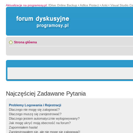
Aktualizacje na programosy.pl
:
IDrive Online Backup
•
Adlice Protect
•
Anki
•
Visual Studio C
Strona główna
Najczęściej Zadawane Pytania
Problemy Logowania i Rejestracji
Dlaczego nie mogę się zalogować?
Dlaczego muszę się zarejestrować?
Dlaczego jestem automatycznie wylogowywany?
Jak mogę ukryć moją obecność na forum?
Zapomniałem hasła!
Zarejestrowałem się, ale nie mogę się zalogować!