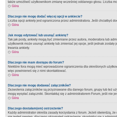
także umożliwić użytkownikom zmianę wcześniej oddanego głosu. Liczba możl
Góra
Dlaczego nie mogę dodać więcej opcji w ankiecie?
Liczba opcji ankiety jest ograniczona przez administratora. Jeśli chciałbyś do
Góra
Jak mogę edytować lub usunąć ankietę?
Tak jak posty, ankiety mogą być zmieniane przez autora, moderatora lub admi
użytkownik może usunąć ankietę lub zmieniać jej opcje, jeśli jednak został
trwania ankiety.
Góra
Dlaczego nie mam dostępu do forum?
Niektóre fora mogą mieć wprowadzone ograniczenia dla określonych użytkowni
więc powinieneś się z nimi skontaktować.
Góra
Dlaczego nie mogę dodawać załączników?
Zezwolenia załączników są przyznawane dla danego forum, grupy lub też uż
mogą wysyłać załączniki. Skontaktuj się z administratorem Forum, jeśli nie
Góra
Dlaczego dostałam(em) ostrzeżenie?
Każdy administrator określa zasady korzystania z forum. Jeżeli stwierdzą, ż
nie jesteś pewien, dlaczego otrzymałeś ostrzeżenie, skontaktuj sie z adminis