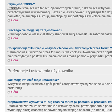
Czym jest COPPA?
COPPA
to istniejące w Stanach Zjednoczonych prawo, nakazujące witrynom
przechowywanie w/w informacji. Jeżeli nie jesteś pewien, czy przepis ten dot
pamiętać, że ani phpBB Group, ani oficjalny support phpBB w Polsce nie mają
Góra
Dlaczego nie mogę się zarejestrować?
Prawdopodobnie właściciel strony zbanował Twój adres IP lub zabronił nazwy 
Góra
Co spowoduje "Usunięcie wszystkich cookies utworzonych przez forum"
“Usuń cookies utworzone przez forum” usuwa cookies utworzone przez phpBB3
nieprzeczytanych postów. Usunięcie cookies może pomóc w przypadku pro
Góra
Preferencje i ustawienia użytkownika
Jak mogę zmienić moje ustawienia?
Wszystkie Twoje ustawienia (jeśli jesteś zarejestrowany) są zapisane w bazie 
preferencji.
Góra
Nieprawidłowo wyświetla mi się czas na forum (w postach, w profilach, itd.
Rzadko się zdarza, że serwer ma źle ustawiony czas i prawdopodobnie podane 
wybierając strefę czasową odpowiednią dla twojego obszaru (np Berlin, Bruk