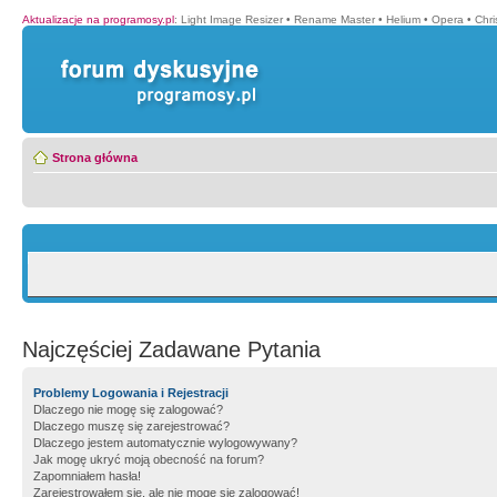
Aktualizacje na programosy.pl
:
Light Image Resizer
•
Rename Master
•
Helium
•
Opera
•
Chr
Strona główna
Najczęściej Zadawane Pytania
Problemy Logowania i Rejestracji
Dlaczego nie mogę się zalogować?
Dlaczego muszę się zarejestrować?
Dlaczego jestem automatycznie wylogowywany?
Jak mogę ukryć moją obecność na forum?
Zapomniałem hasła!
Zarejestrowałem się, ale nie mogę się zalogować!