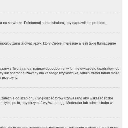
r na serwerze. Poinformuj administratora, aby naprawił ten problem.
ógłby zainstalować język, który Ciebie interesuje a jeśli takie tłumaczenie
iązany z Twoją rangą, najprawdopodobniej w formie gwiazdek, kwadratów lub
atowy lub spersonalizowany dla każdego użytkownika. Administrator forum może
o przyczyny.
, zależnie od szablonu). Większość forów używa rang aby wskazać liczbę
um tylko po to, aby otrzymać wyższą rangę. Moderator lub administrator w