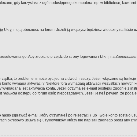
ecane, gdy korzystasz z ogólnodostępnego komputera, np. w bibliotece, kawiarni in
Ukryj moją obecność na forum. Jeżeli ją włączysz będziesz widoczny na liście uży
resetowania go. Aby zrobić to przejdź do strony logowania i kliknij na
Zapomniałem
porządku, to problemem może być jedna z dwóch rzeczy. Jeżeli włączone są funkcj
twoje konto wymaga aktywacji? Niektóre fora wymagają aktywacji wszystkich nowych 
wymagana jest aktywacja konta. Jeżeli otrzymałeś e-mail postępuj zgodnie z instruk
st
redukcja
dostępu do forum osób niepożądanych. Jeżeli jesteś pewien, że podałe
o (sprawdź e-mail, który otrzymałeś po rejestracji) lub Twoje konto zostało usun
rach okresowo usuwa się użytkowników, którzy nie napisali żadnego postu aby zmn