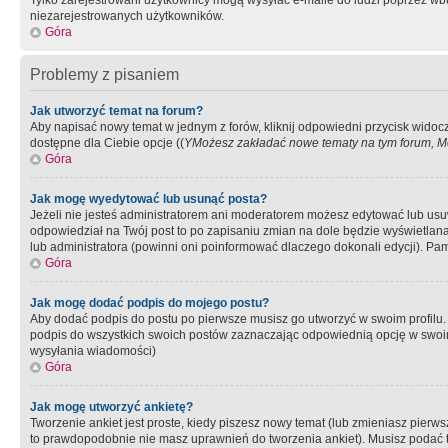
Tylko zarejestrowani użytkownicy mogą wysyłać e-maile do ludzi poprzez wbu
niezarejestrowanych użytkowników.
Góra
Problemy z pisaniem
Jak utworzyć temat na forum?
Aby napisać nowy temat w jednym z forów, kliknij odpowiedni przycisk widoc
dostępne dla Ciebie opcje ((
YMożesz zakładać nowe tematy na tym forum, Mo
Góra
Jak mogę wyedytować lub usunąć posta?
Jeżeli nie jesteś administratorem ani moderatorem możesz edytować lub usuwać
odpowiedział na Twój post to po zapisaniu zmian na dole będzie wyświetlana 
lub administratora (powinni oni poinformować dlaczego dokonali edycji). Pam
Góra
Jak mogę dodać podpis do mojego postu?
Aby dodać podpis do postu po pierwsze musisz go utworzyć w swoim profilu.
podpis do wszystkich swoich postów zaznaczając odpowiednią opcję w swoi
wysyłania wiadomości)
Góra
Jak mogę utworzyć ankietę?
Tworzenie ankiet jest proste, kiedy piszesz nowy temat (lub zmieniasz pier
to prawdopodobnie nie masz uprawnień do tworzenia ankiet). Musisz podać tyt