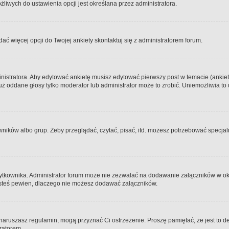
iwych do ustawienia opcji jest określana przez administratora.
dać więcej opcji do Twojej ankiety skontaktuj się z administratorem forum.
nistratora. Aby edytować ankietę musisz edytować pierwszy post w temacie (ankieta
y już oddane głosy tylko moderator lub administrator może to zrobić. Uniemożliwia
ków albo grup. Żeby przeglądać, czytać, pisać, itd. możesz potrzebować specjalny
ytkownika. Administrator forum może nie zezwalać na dodawanie załączników w o
 jesteś pewien, dlaczego nie możesz dodawać załączników.
e naruszasz regulamin, mogą przyznać Ci ostrzeżenie. Proszę pamiętać, że jest to d
tratorem.