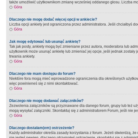
także umożliwić użytkownikom zmianę wcześniej oddanego głosu. Liczba możl
Góra
Dlaczego nie mogę dodać więcej opcji w ankiecie?
Liczba opcji ankiety jest ograniczona przez administratora. Jeśli chciałbyś do
Góra
Jak mogę edytować lub usunąć ankietę?
Tak jak posty, ankiety mogą być zmieniane przez autora, moderatora lub admi
użytkownik może usunąć ankietę lub zmieniać jej opcje, jeśli jednak został
trwania ankiety.
Góra
Dlaczego nie mam dostępu do forum?
Niektóre fora mogą mieć wprowadzone ograniczenia dla określonych użytkowni
więc powinieneś się z nimi skontaktować.
Góra
Dlaczego nie mogę dodawać załączników?
Zezwolenia załączników są przyznawane dla danego forum, grupy lub też uż
mogą wysyłać załączniki. Skontaktuj się z administratorem Forum, jeśli nie
Góra
Dlaczego dostałam(em) ostrzeżenie?
Każdy administrator określa zasady korzystania z forum. Jeżeli stwierdzą, ż
nie jesteś pewien, dlaczego otrzymałeś ostrzeżenie, skontaktuj sie z adminis