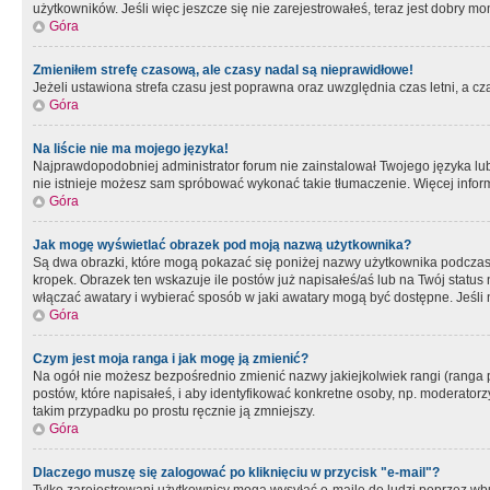
użytkowników. Jeśli więc jeszcze się nie zarejestrowałeś, teraz jest dobry mo
Góra
Zmieniłem strefę czasową, ale czasy nadal są nieprawidłowe!
Jeżeli ustawiona strefa czasu jest poprawna oraz uwzględnia czas letni, a c
Góra
Na liście nie ma mojego języka!
Najprawdopodobniej administrator forum nie zainstalował Twojego języka lub n
nie istnieje możesz sam spróbować wykonać takie tłumaczenie. Więcej inform
Góra
Jak mogę wyświetlać obrazek pod moją nazwą użytkownika?
Są dwa obrazki, które mogą pokazać się poniżej nazwy użytkownika podczas
kropek. Obrazek ten wskazuje ile postów już napisałeś/aś lub na Twój status
włączać awatary i wybierać sposób w jaki awatary mogą być dostępne. Jeśli n
Góra
Czym jest moja ranga i jak mogę ją zmienić?
Na ogół nie możesz bezpośrednio zmienić nazwy jakiejkolwiek rangi (ranga 
postów, które napisałeś, i aby identyfikować konkretne osoby, np. moderator
takim przypadku po prostu ręcznie ją zmniejszy.
Góra
Dlaczego muszę się zalogować po kliknięciu w przycisk "e-mail"?