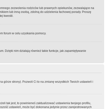
semnego zezwolenia rodziców lub prawnych opiekunów, zezwalające na
awnikiem lub inną osobą, zdolną do udzielenia fachowej porady. Proszę
j kwestii.
orem forum w celu uzyskania pomocy.
. Dzięki nim działają również takie funkcje, jak zapamiętywanie
a górze strony). Pozwoli Ci to na zmianę wszystkich Twoich ustawień i
li tak jest, to powinieneś zaktualizować ustawienia twojego profilu,
większość ustawień, może być dokonana jedynie przez zarejestrowanych