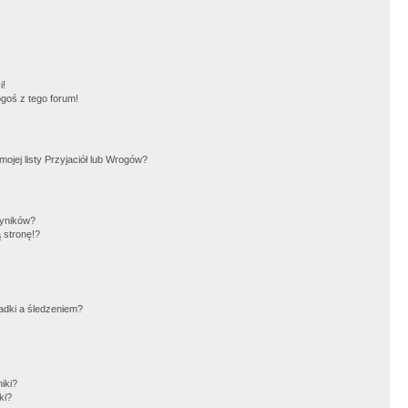
!
i!
goś z tego forum!
jej listy Przyjaciół lub Wrogów?
wyników?
 stronę!?
adki a śledzeniem?
iki?
ki?