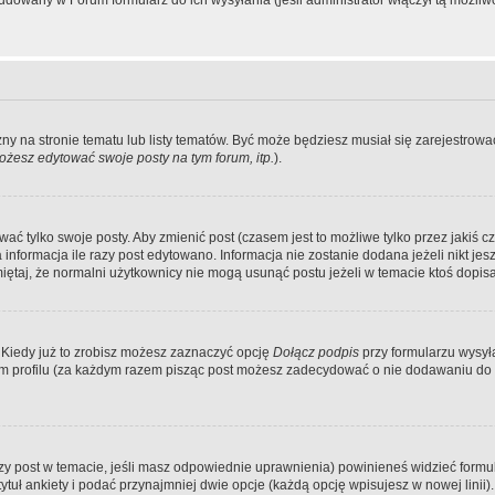
dowany w Forum formularz do ich wysyłania (jeśli administrator włączył tą możliw
zny na stronie tematu lub listy tematów. Być może będziesz musiał się zarejestr
żesz edytować swoje posty na tym forum, itp.
).
 tylko swoje posty. Aby zmienić post (czasem jest to możliwe tylko przez jakiś cz
informacja ile razy post edytowano. Informacja nie zostanie dodana jeżeli nikt je
iętaj, że normalni użytkownicy nie mogą usunąć postu jeżeli w temacie ktoś dopisał
 Kiedy już to zrobisz możesz zaznaczyć opcję
Dołącz podpis
przy formularzu wysy
m profilu (za każdym razem pisząc post możesz zadecydować o nie dodawaniu do 
wszy post w temacie, jeśli masz odpowiednie uprawnienia) powinieneś widzieć formu
uł ankiety i podać przynajmniej dwie opcje (każdą opcję wpisujesz w nowej linii).