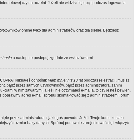
ternetowej czy na uczelni. Jeżeli nie widzisz tej opcji podczas logowania
tkowników online tylko dla administratorów oraz dla siebie. Będziesz
 hasła
a następnie postępuj zgodnie ze wskazówkami.
e COPPA i kliknąłeś odnośnik
Mam mniej niż 13 lat
podczas rejestracji, musisz
kont, bądź przez samych użytkowników, bądź przez administratora, zanim
cjami w nim zawartymi, a jeśli nie otrzymałeś e-maila, to czy jesteś pewien,
ś poprawmy adres e-mail spróbuj skontaktować się z administratorem Forum.
ięte przez administratora z jakiegoś powodu. Jeżeli Twoje konto zostało
iejszyć rozmiar bazy danych. Spróbuj ponownie zarejestrować się i włączyć