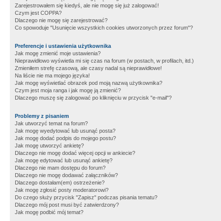
Zarejestrowałem się kiedyś, ale nie mogę się już zalogować!
Czym jest COPPA?
Dlaczego nie mogę się zarejestrować?
Co spowoduje "Usunięcie wszystkich cookies utworzonych przez forum"?
Preferencje i ustawienia użytkownika
Jak mogę zmienić moje ustawienia?
Nieprawidłowo wyświetla mi się czas na forum (w postach, w profilach, itd.)
Zmieniłem strefę czasową, ale czasy nadal są nieprawidłowe!
Na liście nie ma mojego języka!
Jak mogę wyświetlać obrazek pod moją nazwą użytkownika?
Czym jest moja ranga i jak mogę ją zmienić?
Dlaczego muszę się zalogować po kliknięciu w przycisk "e-mail"?
Problemy z pisaniem
Jak utworzyć temat na forum?
Jak mogę wyedytować lub usunąć posta?
Jak mogę dodać podpis do mojego postu?
Jak mogę utworzyć ankietę?
Dlaczego nie mogę dodać więcej opcji w ankiecie?
Jak mogę edytować lub usunąć ankietę?
Dlaczego nie mam dostępu do forum?
Dlaczego nie mogę dodawać załączników?
Dlaczego dostałam(em) ostrzeżenie?
Jak mogę zgłosić posty moderatorowi?
Do czego służy przycisk "Zapisz" podczas pisania tematu?
Dlaczego mój post musi być zatwierdzony?
Jak mogę podbić mój temat?