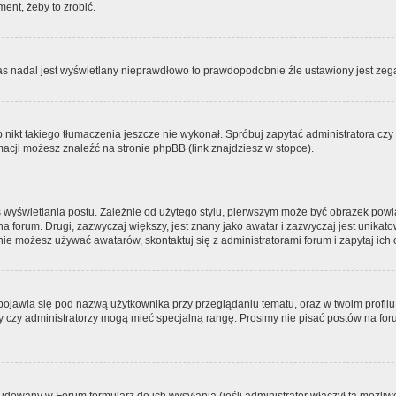
ment, żeby to zrobić.
zas nadal jest wyświetlany nieprawdłowo to prawdopodobnie źle ustawiony jest zega
ikt takiego tłumaczenia jeszcze nie wykonał. Spróbuj zapytać administratora czy m
acji możesz znaleźć na stronie phpBB (link znajdziesz w stopce).
 wyświetlania postu. Zależnie od użytego stylu, pierwszym może być obrazek pow
 na forum. Drugi, zazwyczaj większy, jest znany jako awatar i zazwyczaj jest unik
ie możesz używać awatarów, skontaktuj się z administratorami forum i zapytaj ich 
pojawia się pod nazwą użytkownika przy przeglądaniu tematu, oraz w twoim profilu
zy czy administratorzy mogą mieć specjalną rangę. Prosimy nie pisać postów na for