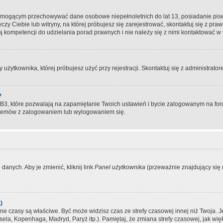
, mogącym przechowywać dane osobowe niepełnoletnich do lat 13, posiadanie pi
yczy Ciebie lub witryny, na której próbujesz się zarejestrować, skontaktuj się z pr
 kompetencji do udzielania porad prawnych i nie należy się z nimi kontaktować w te
użytkownika, której próbujesz użyć przy rejestracji. Skontaktuj się z administrat
?
, które pozwalają na zapamiętanie Twoich ustawień i bycie zalogowanym na forum
blemów z zalogowaniem lub wylogowaniem się.
danych. Aby je zmienić, kliknij link
Panel użytkownika
(przeważnie znajdujący się n
)
czasy są właściwe. Być może widzisz czas ze strefy czasowej innej niż Twoja. Jeże
sela, Kopenhaga, Madryd, Paryż itp.). Pamiętaj, że zmiana strefy czasowej, jak 