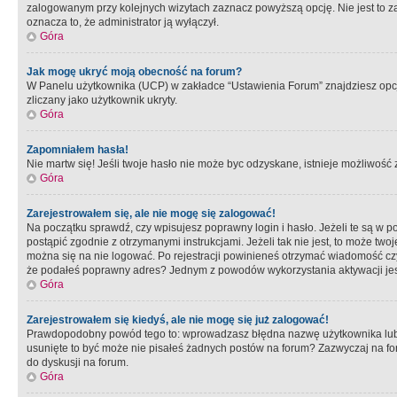
zalogowanym przy kolejnych wizytach zaznacz powyższą opcję. Nie jest to zal
oznacza to, że administrator ją wyłączył.
Góra
Jak mogę ukryć moją obecność na forum?
W Panelu użytkownika (UCP) w zakładce “Ustawienia Forum” znajdziesz opcję 
zliczany jako użytkownik ukryty.
Góra
Zapomniałem hasła!
Nie martw się! Jeśli twoje hasło nie może byc odzyskane, istnieje możliwość z
Góra
Zarejestrowałem się, ale nie mogę się zalogować!
Na początku sprawdź, czy wpisujesz poprawny login i hasło. Jeżeli te są w 
postąpić zgodnie z otrzymanymi instrukcjami. Jeżeli tak nie jest, to może 
można się na nie logować. Po rejestracji powinieneś otrzymać wiadomość czy 
że podałeś poprawny adres? Jednym z powodów wykorzystania aktywacji je
Góra
Zarejestrowałem się kiedyś, ale nie mogę się już zalogować!
Prawdopodobny powód tego to: wprowadzasz błędna nazwę użytkownika lub hasł
usunięte to być może nie pisałeś żadnych postów na forum? Zazwyczaj na fo
do dyskusji na forum.
Góra