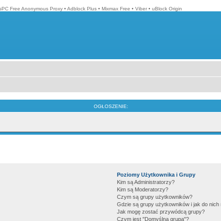
isPC Free Anonymous Proxy
•
Adblock Plus
•
Mixmax Free
•
Viber
•
uBlock Origin
OGŁOSZENIE:
Poziomy Użytkownika i Grupy
Kim są Administratorzy?
Kim są Moderatorzy?
Czym są grupy użytkowników?
Gdzie są grupy użytkowników i jak do nic
Jak mogę zostać przywódcą grupy?
Czym jest "Domyślna grupa"?