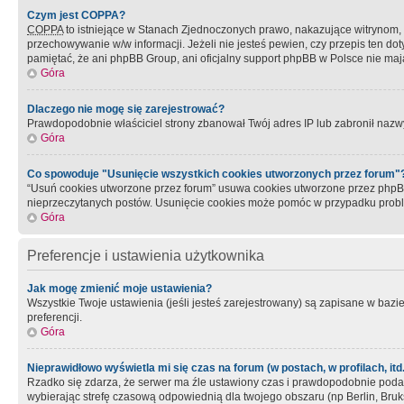
Czym jest COPPA?
COPPA
to istniejące w Stanach Zjednoczonych prawo, nakazujące witrynom
przechowywanie w/w informacji. Jeżeli nie jesteś pewien, czy przepis ten dot
pamiętać, że ani phpBB Group, ani oficjalny support phpBB w Polsce nie mają
Góra
Dlaczego nie mogę się zarejestrować?
Prawdopodobnie właściciel strony zbanował Twój adres IP lub zabronił nazwy 
Góra
Co spowoduje "Usunięcie wszystkich cookies utworzonych przez forum"
“Usuń cookies utworzone przez forum” usuwa cookies utworzone przez phpBB3
nieprzeczytanych postów. Usunięcie cookies może pomóc w przypadku pro
Góra
Preferencje i ustawienia użytkownika
Jak mogę zmienić moje ustawienia?
Wszystkie Twoje ustawienia (jeśli jesteś zarejestrowany) są zapisane w bazie 
preferencji.
Góra
Nieprawidłowo wyświetla mi się czas na forum (w postach, w profilach, itd.
Rzadko się zdarza, że serwer ma źle ustawiony czas i prawdopodobnie podane 
wybierając strefę czasową odpowiednią dla twojego obszaru (np Berlin, Bruk