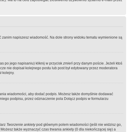
ość). Ma to na celu zapobiegać złośliwemu użytkowniu systemu e-maili przez
ować zanim napiszesz wiadomość. Na dole strony widoku tematu wymienione są
as po jego napisaniu) kliknij w przycisk
zmień
przy danym poście. Jeżeli ktoś
szcze nie dopisał kolejnego postu lub post był edytowany przez moderatora
 kolejny.
łania wiadomości, aby dodać podpis. Możesz także domyślnie dodawać
niego podpisu, przez odznaczenie pola Dołącz podpis w formularzu
larz
Tworzenie ankiety
pod głównym polem wiadomości (jeśli nie widzisz go,
 Możesz także wyznaczyć czas trwania ankiety (0 dla niekończącej się) a