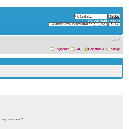
Wyszukiwarka Forum
Regulamin
FAQ
Rejestracja
Zaloguj
h mogę dołączyć?