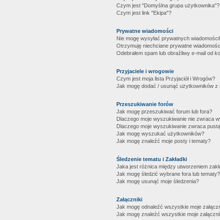
Czym jest "Domyślna grupa użytkownika"?
Czym jest link "Ekipa"?
Prywatne wiadomości
Nie mogę wysyłać prywatnych wiadomości
Otrzymuję niechciane prywatne wiadomośc
Odebrałem spam lub obraźliwy e-mail od ko
Przyjaciele i wrogowie
Czym jest moja lista Przyjaciół i Wrogów?
Jak mogę dodać / usunąć użytkowników z mo
Przeszukiwanie forów
Jak mogę przeszukiwać forum lub fora?
Dlaczego moje wyszukiwanie nie zwraca 
Dlaczego moje wyszukiwanie zwraca pustą
Jak mogę wyszukać użytkowników?
Jak mogę znaleźć moje posty i tematy?
Śledzenie tematu i Zakładki
Jaka jest różnica między utworzeniem zakł
Jak mogę śledzić wybrane fora lub tematy?
Jak mogę usunąć moje śledzenia?
Załączniki
Jak mogę odnaleźć wszystkie moje załączn
Jak mogę znaleźć wszystkie moje załączni