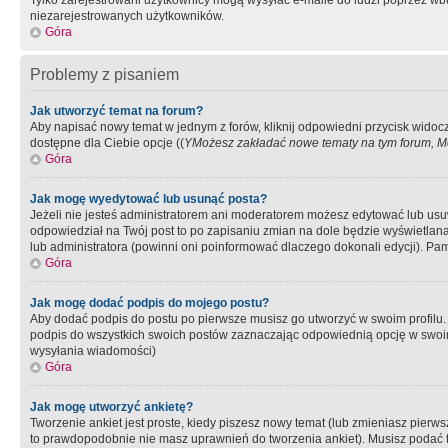
Tylko zarejestrowani użytkownicy mogą wysyłać e-maile do ludzi poprzez wbu
niezarejestrowanych użytkowników.
Góra
Problemy z pisaniem
Jak utworzyć temat na forum?
Aby napisać nowy temat w jednym z forów, kliknij odpowiedni przycisk widoc
dostępne dla Ciebie opcje ((
YMożesz zakładać nowe tematy na tym forum, Mo
Góra
Jak mogę wyedytować lub usunąć posta?
Jeżeli nie jesteś administratorem ani moderatorem możesz edytować lub usuwać
odpowiedział na Twój post to po zapisaniu zmian na dole będzie wyświetlana 
lub administratora (powinni oni poinformować dlaczego dokonali edycji). Pam
Góra
Jak mogę dodać podpis do mojego postu?
Aby dodać podpis do postu po pierwsze musisz go utworzyć w swoim profilu.
podpis do wszystkich swoich postów zaznaczając odpowiednią opcję w swoi
wysyłania wiadomości)
Góra
Jak mogę utworzyć ankietę?
Tworzenie ankiet jest proste, kiedy piszesz nowy temat (lub zmieniasz pier
to prawdopodobnie nie masz uprawnień do tworzenia ankiet). Musisz podać tyt