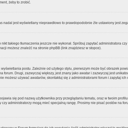
ment, żeby to zrobić.
zas nadal jest wyświetlany nieprawdłowo to prawdopodobnie źle ustawiony jest zega
ikt takiego tłumaczenia jeszcze nie wykonał. Spróbuj zapytać administratora czy m
acji możesz znaleźć na stronie phpBB (link znajdziesz w stopce).
 wyświetlania postu. Zależnie od użytego stylu, pierwszym może być obrazek pow
 na forum. Drugi, zazwyczaj większy, jest znany jako awatar i zazwyczaj jest unik
ie możesz używać awatarów, skontaktuj się z administratorami forum i zapytaj ich 
pojawia się pod nazwą użytkownika przy przeglądaniu tematu, oraz w twoim profilu
zy czy administratorzy mogą mieć specjalną rangę. Prosimy nie pisać postów na for