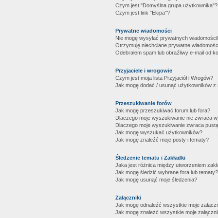
Czym jest "Domyślna grupa użytkownika"?
Czym jest link "Ekipa"?
Prywatne wiadomości
Nie mogę wysyłać prywatnych wiadomości
Otrzymuję niechciane prywatne wiadomośc
Odebrałem spam lub obraźliwy e-mail od ko
Przyjaciele i wrogowie
Czym jest moja lista Przyjaciół i Wrogów?
Jak mogę dodać / usunąć użytkowników z mo
Przeszukiwanie forów
Jak mogę przeszukiwać forum lub fora?
Dlaczego moje wyszukiwanie nie zwraca 
Dlaczego moje wyszukiwanie zwraca pustą
Jak mogę wyszukać użytkowników?
Jak mogę znaleźć moje posty i tematy?
Śledzenie tematu i Zakładki
Jaka jest różnica między utworzeniem zakł
Jak mogę śledzić wybrane fora lub tematy?
Jak mogę usunąć moje śledzenia?
Załączniki
Jak mogę odnaleźć wszystkie moje załączn
Jak mogę znaleźć wszystkie moje załączni