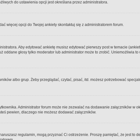
iwych do ustawienia opcji jest określana przez administratora.
dać więcej opcji do Twojej ankiety skontaktuj się z administratorem forum.
nistratora. Aby edytować ankietę musisz edytować pierwszy post w temacie (ankieta
y już oddane głosy tylko moderator lub administrator może to zrobić. Uniemożliwia
ków albo grup. Żeby przeglądać, czytać, pisać, itd. możesz potrzebować specjalny
ytkownika. Administrator forum może nie zezwalać na dodawanie załączników w o
 jesteś pewien, dlaczego nie możesz dodawać załączników.
e naruszasz regulamin, mogą przyznać Ci ostrzeżenie. Proszę pamiętać, że jest to d
tratorem.