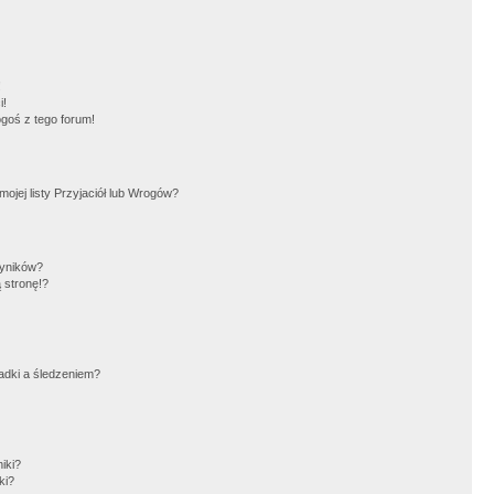
!
i!
goś z tego forum!
jej listy Przyjaciół lub Wrogów?
wyników?
 stronę!?
adki a śledzeniem?
iki?
ki?