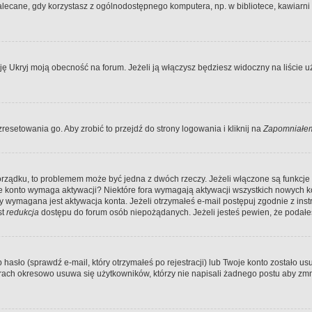
ecane, gdy korzystasz z ogólnodostępnego komputera, np. w bibliotece, kawiarni in
Ukryj moją obecność na forum. Jeżeli ją włączysz będziesz widoczny na liście uży
resetowania go. Aby zrobić to przejdź do strony logowania i kliknij na
Zapomniałem
porządku, to problemem może być jedna z dwóch rzeczy. Jeżeli włączone są funkcj
twoje konto wymaga aktywacji? Niektóre fora wymagają aktywacji wszystkich nowych 
wymagana jest aktywacja konta. Jeżeli otrzymałeś e-mail postępuj zgodnie z instruk
st
redukcja
dostępu do forum osób niepożądanych. Jeżeli jesteś pewien, że podałe
o (sprawdź e-mail, który otrzymałeś po rejestracji) lub Twoje konto zostało usun
rach okresowo usuwa się użytkowników, którzy nie napisali żadnego postu aby zmn