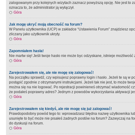
zalogowanym przy kolejnych wizytach zaznacz powyższą opcję. Nie jest to zal
oznacza to, że administrator ją wyłączył.
Góra
Jak mogę ukryć moją obecność na forum?
W Panelu użytkownika (UCP) w zakładce “Ustawienia Forum” znajdziesz opcję 
zliczany jako użytkownik ukryty.
Góra
Zapomniałem hasła!
Nie martw się! Jeśli twoje hasło nie może byc odzyskane, istnieje możliwość z
Góra
Zarejestrowałem się, ale nie mogę się zalogować!
Na początku sprawdź, czy wpisujesz poprawny login i hasło. Jeżeli te są w 
postąpić zgodnie z otrzymanymi instrukcjami. Jeżeli tak nie jest, to może 
można się na nie logować. Po rejestracji powinieneś otrzymać wiadomość czy 
że podałeś poprawny adres? Jednym z powodów wykorzystania aktywacji je
Góra
Zarejestrowałem się kiedyś, ale nie mogę się już zalogować!
Prawdopodobny powód tego to: wprowadzasz błędna nazwę użytkownika lub hasł
usunięte to być może nie pisałeś żadnych postów na forum? Zazwyczaj na fo
do dyskusji na forum.
Góra