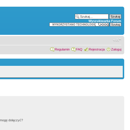
Wyszukiwarka Forum
Regulamin
FAQ
Rejestracja
Zaloguj
h mogę dołączyć?