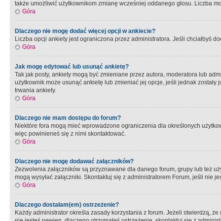
także umożliwić użytkownikom zmianę wcześniej oddanego głosu. Liczba możl
Góra
Dlaczego nie mogę dodać więcej opcji w ankiecie?
Liczba opcji ankiety jest ograniczona przez administratora. Jeśli chciałbyś do
Góra
Jak mogę edytować lub usunąć ankietę?
Tak jak posty, ankiety mogą być zmieniane przez autora, moderatora lub admi
użytkownik może usunąć ankietę lub zmieniać jej opcje, jeśli jednak został
trwania ankiety.
Góra
Dlaczego nie mam dostępu do forum?
Niektóre fora mogą mieć wprowadzone ograniczenia dla określonych użytkowni
więc powinieneś się z nimi skontaktować.
Góra
Dlaczego nie mogę dodawać załączników?
Zezwolenia załączników są przyznawane dla danego forum, grupy lub też uż
mogą wysyłać załączniki. Skontaktuj się z administratorem Forum, jeśli nie
Góra
Dlaczego dostałam(em) ostrzeżenie?
Każdy administrator określa zasady korzystania z forum. Jeżeli stwierdzą, ż
nie jesteś pewien, dlaczego otrzymałeś ostrzeżenie, skontaktuj sie z adminis