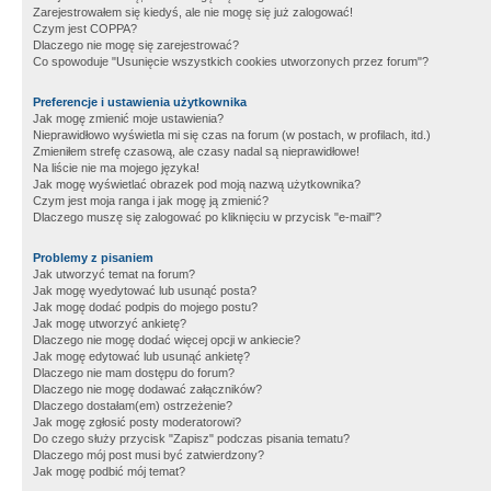
Zarejestrowałem się kiedyś, ale nie mogę się już zalogować!
Czym jest COPPA?
Dlaczego nie mogę się zarejestrować?
Co spowoduje "Usunięcie wszystkich cookies utworzonych przez forum"?
Preferencje i ustawienia użytkownika
Jak mogę zmienić moje ustawienia?
Nieprawidłowo wyświetla mi się czas na forum (w postach, w profilach, itd.)
Zmieniłem strefę czasową, ale czasy nadal są nieprawidłowe!
Na liście nie ma mojego języka!
Jak mogę wyświetlać obrazek pod moją nazwą użytkownika?
Czym jest moja ranga i jak mogę ją zmienić?
Dlaczego muszę się zalogować po kliknięciu w przycisk "e-mail"?
Problemy z pisaniem
Jak utworzyć temat na forum?
Jak mogę wyedytować lub usunąć posta?
Jak mogę dodać podpis do mojego postu?
Jak mogę utworzyć ankietę?
Dlaczego nie mogę dodać więcej opcji w ankiecie?
Jak mogę edytować lub usunąć ankietę?
Dlaczego nie mam dostępu do forum?
Dlaczego nie mogę dodawać załączników?
Dlaczego dostałam(em) ostrzeżenie?
Jak mogę zgłosić posty moderatorowi?
Do czego służy przycisk "Zapisz" podczas pisania tematu?
Dlaczego mój post musi być zatwierdzony?
Jak mogę podbić mój temat?