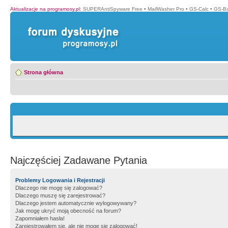
Aktualizacje na programosy.pl
:
SUPERAntiSpyware Free
•
MailWasher Pro
•
GS-Calc
•
GS-B
Strona główna
Najczęściej Zadawane Pytania
Problemy Logowania i Rejestracji
Dlaczego nie mogę się zalogować?
Dlaczego muszę się zarejestrować?
Dlaczego jestem automatycznie wylogowywany?
Jak mogę ukryć moją obecność na forum?
Zapomniałem hasła!
Zarejestrowałem się, ale nie mogę się zalogować!