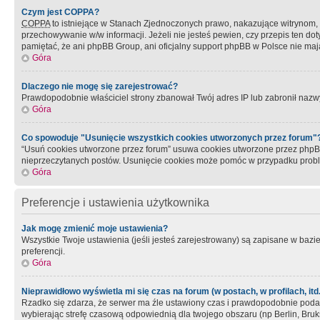
Czym jest COPPA?
COPPA
to istniejące w Stanach Zjednoczonych prawo, nakazujące witrynom
przechowywanie w/w informacji. Jeżeli nie jesteś pewien, czy przepis ten dot
pamiętać, że ani phpBB Group, ani oficjalny support phpBB w Polsce nie mają
Góra
Dlaczego nie mogę się zarejestrować?
Prawdopodobnie właściciel strony zbanował Twój adres IP lub zabronił nazwy 
Góra
Co spowoduje "Usunięcie wszystkich cookies utworzonych przez forum"
“Usuń cookies utworzone przez forum” usuwa cookies utworzone przez phpBB3
nieprzeczytanych postów. Usunięcie cookies może pomóc w przypadku pro
Góra
Preferencje i ustawienia użytkownika
Jak mogę zmienić moje ustawienia?
Wszystkie Twoje ustawienia (jeśli jesteś zarejestrowany) są zapisane w bazie 
preferencji.
Góra
Nieprawidłowo wyświetla mi się czas na forum (w postach, w profilach, itd.
Rzadko się zdarza, że serwer ma źle ustawiony czas i prawdopodobnie podane 
wybierając strefę czasową odpowiednią dla twojego obszaru (np Berlin, Bruk