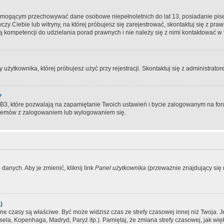
, mogącym przechowywać dane osobowe niepełnoletnich do lat 13, posiadanie pi
yczy Ciebie lub witryny, na której próbujesz się zarejestrować, skontaktuj się z pr
 kompetencji do udzielania porad prawnych i nie należy się z nimi kontaktować w te
użytkownika, której próbujesz użyć przy rejestracji. Skontaktuj się z administrat
?
, które pozwalają na zapamiętanie Twoich ustawień i bycie zalogowanym na forum
blemów z zalogowaniem lub wylogowaniem się.
danych. Aby je zmienić, kliknij link
Panel użytkownika
(przeważnie znajdujący się n
)
czasy są właściwe. Być może widzisz czas ze strefy czasowej innej niż Twoja. Jeże
sela, Kopenhaga, Madryd, Paryż itp.). Pamiętaj, że zmiana strefy czasowej, jak 