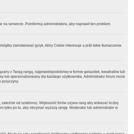
r na serwerze. Poinformuj administratora, aby naprawił ten problem.
ógłby zainstalować język, który Ciebie interesuje a jeśli takie tłumaczenie
iązany z Twoją rangą, najprawdopodobniej w formie gwiazdek, kwadratów lub
atowy lub spersonalizowany dla każdego użytkownika. Administrator forum może
o przyczyny.
, zależnie od szablonu). Większość forów używa rang aby wskazać liczbę
um tylko po to, aby otrzymać wyższą rangę. Moderator lub administrator w