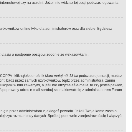
ternetowej czy na uczelni. Jeżeli nie widzisz tej opcji podczas logowania
tkowników online tylko dla administratorów oraz dla siebie. Będziesz
 hasła
a następnie postępuj zgodnie ze wskazówkami.
e COPPA i kliknąłeś odnośnik
Mam mniej niż 13 lat
podczas rejestracji, musisz
kont, bądź przez samych użytkowników, bądź przez administratora, zanim
cjami w nim zawartymi, a jeśli nie otrzymałeś e-maila, to czy jesteś pewien,
ś poprawmy adres e-mail spróbuj skontaktować się z administratorem Forum.
ięte przez administratora z jakiegoś powodu. Jeżeli Twoje konto zostało
iejszyć rozmiar bazy danych. Spróbuj ponownie zarejestrować się i włączyć