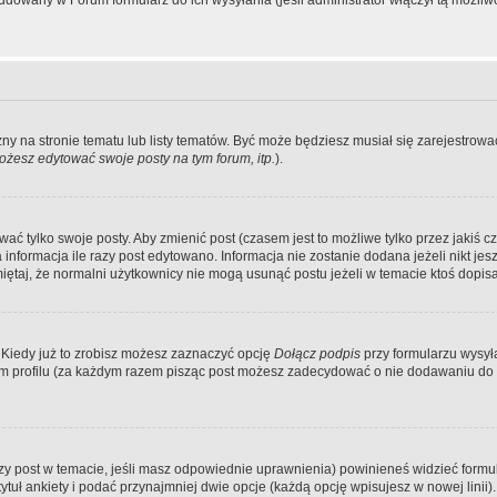
dowany w Forum formularz do ich wysyłania (jeśli administrator włączył tą możliw
zny na stronie tematu lub listy tematów. Być może będziesz musiał się zarejestr
żesz edytować swoje posty na tym forum, itp.
).
 tylko swoje posty. Aby zmienić post (czasem jest to możliwe tylko przez jakiś cz
informacja ile razy post edytowano. Informacja nie zostanie dodana jeżeli nikt je
iętaj, że normalni użytkownicy nie mogą usunąć postu jeżeli w temacie ktoś dopisał
 Kiedy już to zrobisz możesz zaznaczyć opcję
Dołącz podpis
przy formularzu wysy
m profilu (za każdym razem pisząc post możesz zadecydować o nie dodawaniu do 
wszy post w temacie, jeśli masz odpowiednie uprawnienia) powinieneś widzieć formu
uł ankiety i podać przynajmniej dwie opcje (każdą opcję wpisujesz w nowej linii).