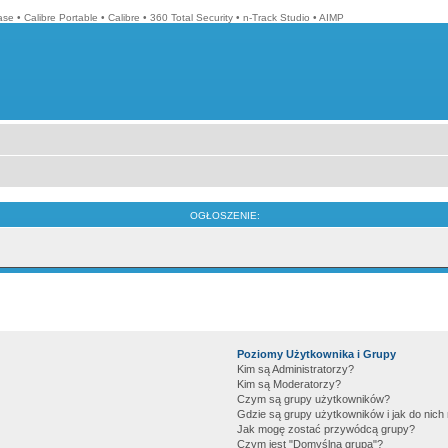
ase
•
Calibre Portable
•
Calibre
•
360 Total Security
•
n-Track Studio
•
AIMP
OGŁOSZENIE:
Poziomy Użytkownika i Grupy
Kim są Administratorzy?
Kim są Moderatorzy?
Czym są grupy użytkowników?
Gdzie są grupy użytkowników i jak do nic
Jak mogę zostać przywódcą grupy?
Czym jest "Domyślna grupa"?