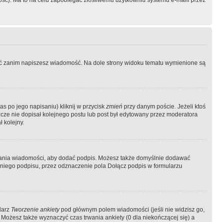
ość). Ma to na celu zapobiegać złośliwemu użytkowniu systemu e-maili przez
ować zanim napiszesz wiadomość. Na dole strony widoku tematu wymienione są
as po jego napisaniu) kliknij w przycisk
zmień
przy danym poście. Jeżeli ktoś
szcze nie dopisał kolejnego postu lub post był edytowany przez moderatora
 kolejny.
łania wiadomości, aby dodać podpis. Możesz także domyślnie dodawać
niego podpisu, przez odznaczenie pola Dołącz podpis w formularzu
larz
Tworzenie ankiety
pod głównym polem wiadomości (jeśli nie widzisz go,
 Możesz także wyznaczyć czas trwania ankiety (0 dla niekończącej się) a