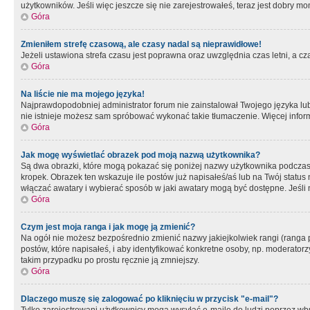
użytkowników. Jeśli więc jeszcze się nie zarejestrowałeś, teraz jest dobry mo
Góra
Zmieniłem strefę czasową, ale czasy nadal są nieprawidłowe!
Jeżeli ustawiona strefa czasu jest poprawna oraz uwzględnia czas letni, a c
Góra
Na liście nie ma mojego języka!
Najprawdopodobniej administrator forum nie zainstalował Twojego języka lub n
nie istnieje możesz sam spróbować wykonać takie tłumaczenie. Więcej inform
Góra
Jak mogę wyświetlać obrazek pod moją nazwą użytkownika?
Są dwa obrazki, które mogą pokazać się poniżej nazwy użytkownika podczas
kropek. Obrazek ten wskazuje ile postów już napisałeś/aś lub na Twój status
włączać awatary i wybierać sposób w jaki awatary mogą być dostępne. Jeśli n
Góra
Czym jest moja ranga i jak mogę ją zmienić?
Na ogół nie możesz bezpośrednio zmienić nazwy jakiejkolwiek rangi (ranga 
postów, które napisałeś, i aby identyfikować konkretne osoby, np. moderator
takim przypadku po prostu ręcznie ją zmniejszy.
Góra
Dlaczego muszę się zalogować po kliknięciu w przycisk "e-mail"?