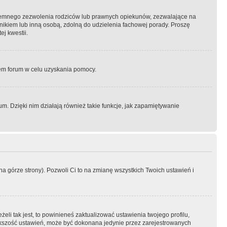
semnego zezwolenia rodziców lub prawnych opiekunów, zezwalające na
awnikiem lub inną osobą, zdolną do udzielenia fachowej porady. Proszę
j kwestii.
orem forum w celu uzyskania pomocy.
. Dzięki nim działają również takie funkcje, jak zapamiętywanie
a górze strony). Pozwoli Ci to na zmianę wszystkich Twoich ustawień i
li tak jest, to powinieneś zaktualizować ustawienia twojego profilu,
większość ustawień, może być dokonana jedynie przez zarejestrowanych