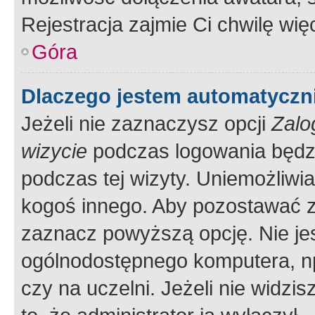
Rejestracja zajmie Ci chwilę wi
Góra
Dlaczego jestem automatycz
Jeżeli nie zaznaczysz opcji
Zalo
wizycie
podczas logowania będzi
podczas tej wizyty. Uniemożliwi
kogoś innego. Aby pozostawać 
zaznacz powyższą opcję. Nie jes
ogólnodostępnego komputera, np.
czy na uczelni. Jeżeli nie widzi