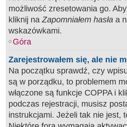
możliwość zresetowania go. Aby 
kliknij na
Zapomniałem hasła
a n
wskazówkami.
Góra
Zarejestrowałem się, ale nie 
Na początku sprawdź, czy wpisuj
są w porządku, to problemem mo
włączone są funkcje COPPA i kl
podczas rejestracji, musisz pos
instrukcjami. Jeżeli tak nie jes
Niektóre fora wymagają aktywac