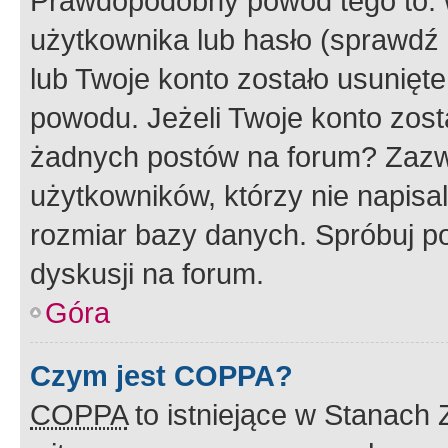
Prawdopodobny powód tego to:
użytkownika lub hasło (sprawdź e
lub Twoje konto zostało usunięte
powodu. Jeżeli Twoje konto zost
żadnych postów na forum? Zazw
użytkowników, którzy nie napisa
rozmiar bazy danych. Spróbuj po
dyskusji na forum.
Góra
Czym jest COPPA?
COPPA
to istniejące w Stanach