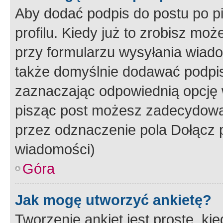
Aby dodać podpis do postu po 
profilu. Kiedy już to zrobisz m
przy formularzu wysyłania wiad
także domyślnie dodawać podpi
zaznaczając odpowiednią opcję 
pisząc post możesz zadecydowa
przez odznaczenie pola Dołącz 
wiadomości)
Góra
Jak mogę utworzyć ankietę?
Tworzenie ankiet jest proste, ki