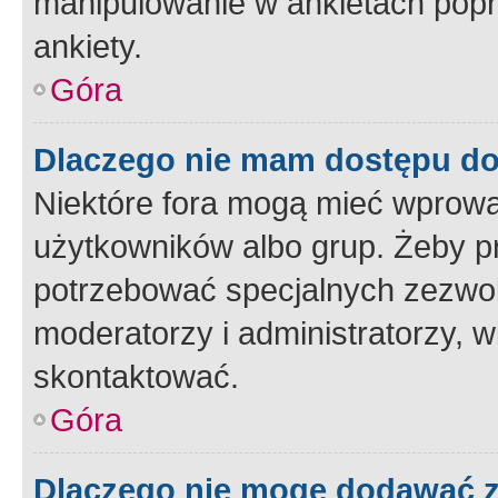
manipulowanie w ankietach popr
ankiety.
Góra
Dlaczego nie mam dostępu d
Niektóre fora mogą mieć wprowa
użytkowników albo grup. Żeby pr
potrzebować specjalnych zezwole
moderatorzy i administratorzy, w
skontaktować.
Góra
Dlaczego nie mogę dodawać 