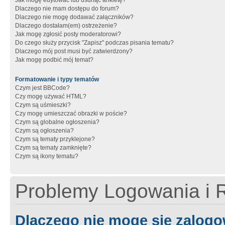
Jak mogę edytować lub usunąć ankietę?
Dlaczego nie mam dostępu do forum?
Dlaczego nie mogę dodawać załączników?
Dlaczego dostałam(em) ostrzeżenie?
Jak mogę zgłosić posty moderatorowi?
Do czego służy przycisk "Zapisz" podczas pisania tematu?
Dlaczego mój post musi być zatwierdzony?
Jak mogę podbić mój temat?
Formatowanie i typy tematów
Czym jest BBCode?
Czy mogę używać HTML?
Czym są uśmieszki?
Czy mogę umieszczać obrazki w poście?
Czym są globalne ogłoszenia?
Czym są ogłoszenia?
Czym są tematy przyklejone?
Czym są tematy zamknięte?
Czym są ikony tematu?
Problemy Logowania i R
Dlaczego nie mogę się zalog