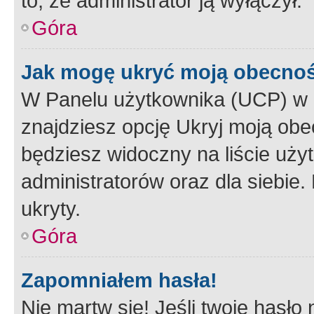
to, że administrator ją wyłączył.
Góra
Jak mogę ukryć moją obecno
W Panelu użytkownika (UCP) w 
znajdziesz opcję Ukryj moją obe
będziesz widoczny na liście użyt
administratorów oraz dla siebie.
ukryty.
Góra
Zapomniałem hasła!
Nie martw się! Jeśli twoje hasło