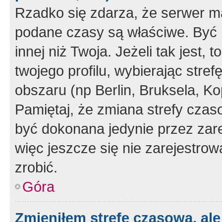
Rzadko się zdarza, że serwer m
podane czasy są właściwe. Być 
innej niż Twoja. Jeżeli tak jest,
twojego profilu, wybierając str
obszaru (np Berlin, Bruksela, Ko
Pamiętaj, że zmiana strefy czas
być dokonana jedynie przez zar
więc jeszcze się nie zarejestrow
zrobić.
Góra
Zmieniłem strefę czasową, ale