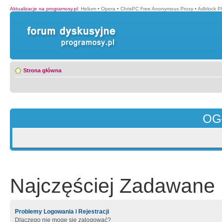
Aktualizacje na programosy.pl
:
Helium
•
Opera
•
ChrisPC Free Anonymous Proxy
•
Adblock P
Strona główna
OG
Najczęściej Zadawane 
Problemy Logowania i Rejestracji
Dlaczego nie mogę się zalogować?