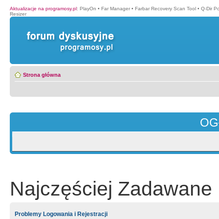
Aktualizacje na programosy.pl
:
PlayOn
•
Far Manager
•
Farbar Recovery Scan Tool
•
Q-Dir P
Resizer
Strona główna
OG
Najczęściej Zadawane 
Problemy Logowania i Rejestracji