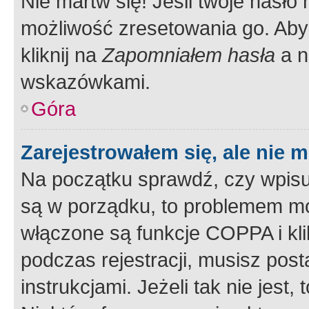
Nie martw się! Jeśli twoje hasło
możliwość zresetowania go. Aby 
kliknij na
Zapomniałem hasła
a n
wskazówkami.
Góra
Zarejestrowałem się, ale nie 
Na początku sprawdź, czy wpisuj
są w porządku, to problemem mo
włączone są funkcje COPPA i kl
podczas rejestracji, musisz pos
instrukcjami. Jeżeli tak nie jes