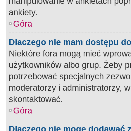
manipulowanie w ankietach popr
ankiety.
Góra
Dlaczego nie mam dostępu d
Niektóre fora mogą mieć wprowa
użytkowników albo grup. Żeby pr
potrzebować specjalnych zezwole
moderatorzy i administratorzy, w
skontaktować.
Góra
Dlaczego nie mogę dodawać 