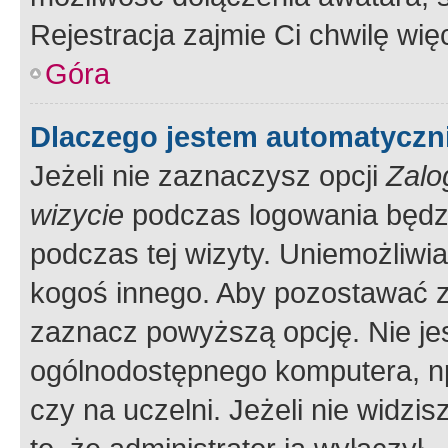
Rejestracja zajmie Ci chwilę wi
Góra
Dlaczego jestem automatycz
Jeżeli nie zaznaczysz opcji
Zalo
wizycie
podczas logowania będzi
podczas tej wizyty. Uniemożliwi
kogoś innego. Aby pozostawać 
zaznacz powyższą opcję. Nie jes
ogólnodostępnego komputera, np.
czy na uczelni. Jeżeli nie widzi