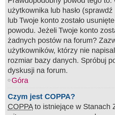
Prawdopodobny powód tego to:
użytkownika lub hasło (sprawdź e
lub Twoje konto zostało usunięte
powodu. Jeżeli Twoje konto zost
żadnych postów na forum? Zazw
użytkowników, którzy nie napisa
rozmiar bazy danych. Spróbuj po
dyskusji na forum.
Góra
Czym jest COPPA?
COPPA
to istniejące w Stanach