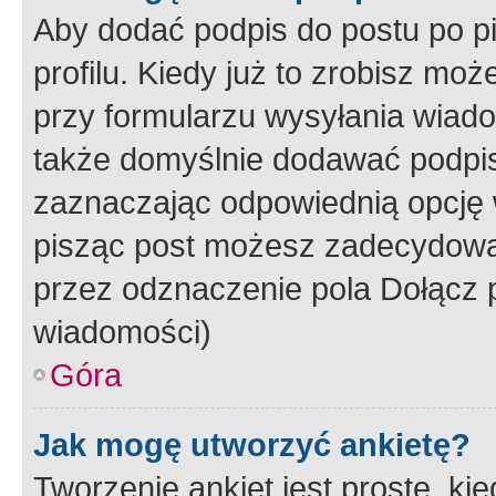
Aby dodać podpis do postu po 
profilu. Kiedy już to zrobisz m
przy formularzu wysyłania wiad
także domyślnie dodawać podpi
zaznaczając odpowiednią opcję 
pisząc post możesz zadecydowa
przez odznaczenie pola Dołącz 
wiadomości)
Góra
Jak mogę utworzyć ankietę?
Tworzenie ankiet jest proste, ki