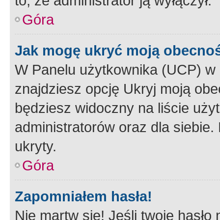
to, że administrator ją wyłączył.
Góra
Jak mogę ukryć moją obecno
W Panelu użytkownika (UCP) w 
znajdziesz opcję Ukryj moją obe
będziesz widoczny na liście użyt
administratorów oraz dla siebie.
ukryty.
Góra
Zapomniałem hasła!
Nie martw się! Jeśli twoje hasło