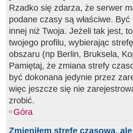
Rzadko się zdarza, że serwer m
podane czasy są właściwe. Być 
innej niż Twoja. Jeżeli tak jest,
twojego profilu, wybierając str
obszaru (np Berlin, Bruksela, Ko
Pamiętaj, że zmiana strefy czas
być dokonana jedynie przez zar
więc jeszcze się nie zarejestrow
zrobić.
Góra
Zmieniłem strefę czasową, ale