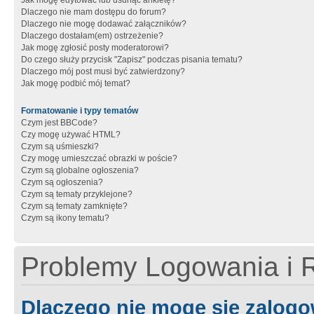
Jak mogę edytować lub usunąć ankietę?
Dlaczego nie mam dostępu do forum?
Dlaczego nie mogę dodawać załączników?
Dlaczego dostałam(em) ostrzeżenie?
Jak mogę zgłosić posty moderatorowi?
Do czego służy przycisk "Zapisz" podczas pisania tematu?
Dlaczego mój post musi być zatwierdzony?
Jak mogę podbić mój temat?
Formatowanie i typy tematów
Czym jest BBCode?
Czy mogę używać HTML?
Czym są uśmieszki?
Czy mogę umieszczać obrazki w poście?
Czym są globalne ogłoszenia?
Czym są ogłoszenia?
Czym są tematy przyklejone?
Czym są tematy zamknięte?
Czym są ikony tematu?
Problemy Logowania i R
Dlaczego nie mogę się zalog