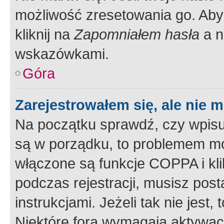
możliwość zresetowania go. Aby 
kliknij na
Zapomniałem hasła
a n
wskazówkami.
Góra
Zarejestrowałem się, ale nie 
Na początku sprawdź, czy wpisuj
są w porządku, to problemem mo
włączone są funkcje COPPA i kl
podczas rejestracji, musisz pos
instrukcjami. Jeżeli tak nie jes
Niektóre fora wymagają aktywac