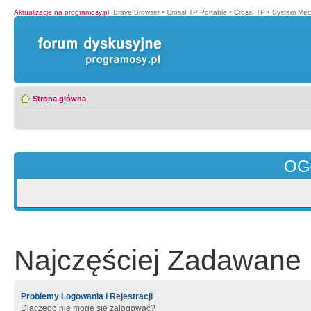
Aktualizacje na programosy.pl
:
Brave Browser
•
CrossFTP Portable
•
CrossFTP
•
System Mec
Strona główna
OG
Najczęściej Zadawane 
Problemy Logowania i Rejestracji
Dlaczego nie mogę się zalogować?