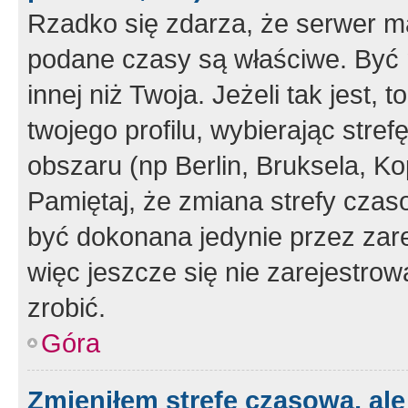
Rzadko się zdarza, że serwer m
podane czasy są właściwe. Być 
innej niż Twoja. Jeżeli tak jest,
twojego profilu, wybierając str
obszaru (np Berlin, Bruksela, Ko
Pamiętaj, że zmiana strefy czas
być dokonana jedynie przez zar
więc jeszcze się nie zarejestrow
zrobić.
Góra
Zmieniłem strefę czasową, ale