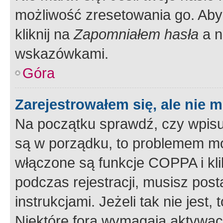
możliwość zresetowania go. Aby 
kliknij na
Zapomniałem hasła
a n
wskazówkami.
Góra
Zarejestrowałem się, ale nie 
Na początku sprawdź, czy wpisuj
są w porządku, to problemem mo
włączone są funkcje COPPA i kl
podczas rejestracji, musisz pos
instrukcjami. Jeżeli tak nie jes
Niektóre fora wymagają aktywac