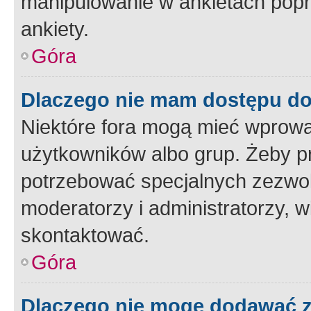
manipulowanie w ankietach popr
ankiety.
Góra
Dlaczego nie mam dostępu d
Niektóre fora mogą mieć wprowa
użytkowników albo grup. Żeby pr
potrzebować specjalnych zezwole
moderatorzy i administratorzy, w
skontaktować.
Góra
Dlaczego nie mogę dodawać 