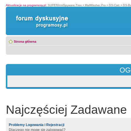
Aktualizacje na programosy.pl
:
SUPERAntiSpyware Free
•
MailWasher Pro
•
GS-Calc
•
GS-B
Strona główna
OG
Najczęściej Zadawane 
Problemy Logowania i Rejestracji
Dlaczego nie mogę się zalogować?