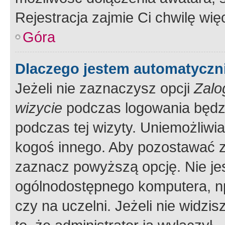
Rejestracja zajmie Ci chwilę wi
Góra
Dlaczego jestem automatycz
Jeżeli nie zaznaczysz opcji
Zalo
wizycie
podczas logowania będzi
podczas tej wizyty. Uniemożliwi
kogoś innego. Aby pozostawać 
zaznacz powyższą opcję. Nie jes
ogólnodostępnego komputera, np.
czy na uczelni. Jeżeli nie widzi