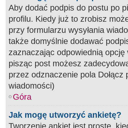
Aby dodać podpis do postu po 
profilu. Kiedy już to zrobisz m
przy formularzu wysyłania wiad
także domyślnie dodawać podpi
zaznaczając odpowiednią opcję 
pisząc post możesz zadecydowa
przez odznaczenie pola Dołącz 
wiadomości)
Góra
Jak mogę utworzyć ankietę?
Tworzenie ankiet jest proste, ki