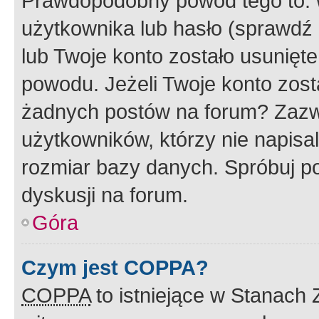
Prawdopodobny powód tego to:
użytkownika lub hasło (sprawdź e
lub Twoje konto zostało usunięte
powodu. Jeżeli Twoje konto zost
żadnych postów na forum? Zazw
użytkowników, którzy nie napisa
rozmiar bazy danych. Spróbuj po
dyskusji na forum.
Góra
Czym jest COPPA?
COPPA
to istniejące w Stanach