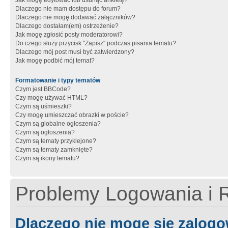
Jak mogę edytować lub usunąć ankietę?
Dlaczego nie mam dostępu do forum?
Dlaczego nie mogę dodawać załączników?
Dlaczego dostałam(em) ostrzeżenie?
Jak mogę zgłosić posty moderatorowi?
Do czego służy przycisk "Zapisz" podczas pisania tematu?
Dlaczego mój post musi być zatwierdzony?
Jak mogę podbić mój temat?
Formatowanie i typy tematów
Czym jest BBCode?
Czy mogę używać HTML?
Czym są uśmieszki?
Czy mogę umieszczać obrazki w poście?
Czym są globalne ogłoszenia?
Czym są ogłoszenia?
Czym są tematy przyklejone?
Czym są tematy zamknięte?
Czym są ikony tematu?
Problemy Logowania i R
Dlaczego nie mogę się zalog