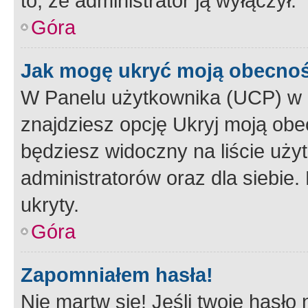
to, że administrator ją wyłączył.
Góra
Jak mogę ukryć moją obecno
W Panelu użytkownika (UCP) w 
znajdziesz opcję Ukryj moją obe
będziesz widoczny na liście użyt
administratorów oraz dla siebie.
ukryty.
Góra
Zapomniałem hasła!
Nie martw się! Jeśli twoje hasło