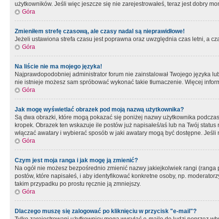
użytkowników. Jeśli więc jeszcze się nie zarejestrowałeś, teraz jest dobry mo
Góra
Zmieniłem strefę czasową, ale czasy nadal są nieprawidłowe!
Jeżeli ustawiona strefa czasu jest poprawna oraz uwzględnia czas letni, a c
Góra
Na liście nie ma mojego języka!
Najprawdopodobniej administrator forum nie zainstalował Twojego języka lub n
nie istnieje możesz sam spróbować wykonać takie tłumaczenie. Więcej inform
Góra
Jak mogę wyświetlać obrazek pod moją nazwą użytkownika?
Są dwa obrazki, które mogą pokazać się poniżej nazwy użytkownika podczas
kropek. Obrazek ten wskazuje ile postów już napisałeś/aś lub na Twój status
włączać awatary i wybierać sposób w jaki awatary mogą być dostępne. Jeśli n
Góra
Czym jest moja ranga i jak mogę ją zmienić?
Na ogół nie możesz bezpośrednio zmienić nazwy jakiejkolwiek rangi (ranga 
postów, które napisałeś, i aby identyfikować konkretne osoby, np. moderator
takim przypadku po prostu ręcznie ją zmniejszy.
Góra
Dlaczego muszę się zalogować po kliknięciu w przycisk "e-mail"?