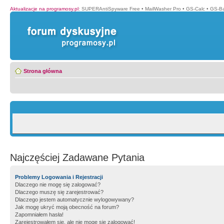
Aktualizacje na programosy.pl
:
SUPERAntiSpyware Free
•
MailWasher Pro
•
GS-Calc
•
GS-B
Strona główna
Najczęściej Zadawane Pytania
Problemy Logowania i Rejestracji
Dlaczego nie mogę się zalogować?
Dlaczego muszę się zarejestrować?
Dlaczego jestem automatycznie wylogowywany?
Jak mogę ukryć moją obecność na forum?
Zapomniałem hasła!
Zarejestrowałem się, ale nie mogę się zalogować!