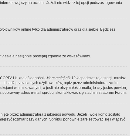
ternetowej czy na uczelni. Jeżeli nie widzisz tej opcji podczas logowania
tkowników online tylko dla administratorów oraz dla siebie. Będziesz
 hasła
a następnie postępuj zgodnie ze wskazówkami.
e COPPA i kliknąłeś odnośnik
Mam mniej niż 13 lat
podczas rejestracji, musisz
kont, bądź przez samych użytkowników, bądź przez administratora, zanim
cjami w nim zawartymi, a jeśli nie otrzymałeś e-maila, to czy jesteś pewien,
ś poprawmy adres e-mail spróbuj skontaktować się z administratorem Forum.
ięte przez administratora z jakiegoś powodu. Jeżeli Twoje konto zostało
iejszyć rozmiar bazy danych. Spróbuj ponownie zarejestrować się i włączyć