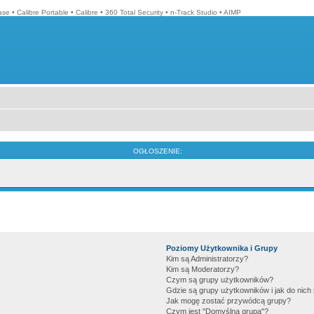
ase
•
Calibre Portable
•
Calibre
•
360 Total Security
•
n-Track Studio
•
AIMP
OGŁOSZENIE:
Poziomy Użytkownika i Grupy
Kim są Administratorzy?
Kim są Moderatorzy?
Czym są grupy użytkowników?
Gdzie są grupy użytkowników i jak do nic
Jak mogę zostać przywódcą grupy?
Czym jest "Domyślna grupa"?