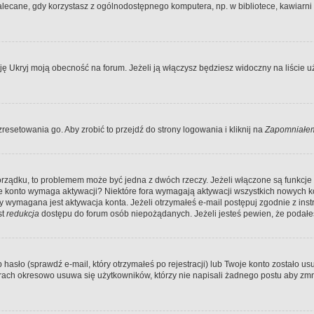
ecane, gdy korzystasz z ogólnodostępnego komputera, np. w bibliotece, kawiarni in
Ukryj moją obecność na forum. Jeżeli ją włączysz będziesz widoczny na liście uży
resetowania go. Aby zrobić to przejdź do strony logowania i kliknij na
Zapomniałem
porządku, to problemem może być jedna z dwóch rzeczy. Jeżeli włączone są funkcj
twoje konto wymaga aktywacji? Niektóre fora wymagają aktywacji wszystkich nowych 
wymagana jest aktywacja konta. Jeżeli otrzymałeś e-mail postępuj zgodnie z instruk
st
redukcja
dostępu do forum osób niepożądanych. Jeżeli jesteś pewien, że podałe
o (sprawdź e-mail, który otrzymałeś po rejestracji) lub Twoje konto zostało usun
rach okresowo usuwa się użytkowników, którzy nie napisali żadnego postu aby zmn