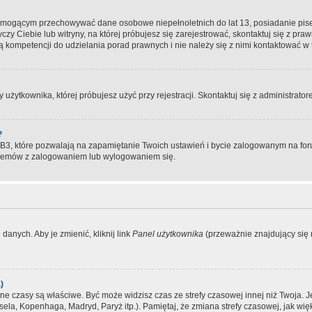
, mogącym przechowywać dane osobowe niepełnoletnich do lat 13, posiadanie pi
yczy Ciebie lub witryny, na której próbujesz się zarejestrować, skontaktuj się z pr
 kompetencji do udzielania porad prawnych i nie należy się z nimi kontaktować w te
użytkownika, której próbujesz użyć przy rejestracji. Skontaktuj się z administrat
?
, które pozwalają na zapamiętanie Twoich ustawień i bycie zalogowanym na forum
blemów z zalogowaniem lub wylogowaniem się.
danych. Aby je zmienić, kliknij link
Panel użytkownika
(przeważnie znajdujący się n
)
czasy są właściwe. Być może widzisz czas ze strefy czasowej innej niż Twoja. Jeże
sela, Kopenhaga, Madryd, Paryż itp.). Pamiętaj, że zmiana strefy czasowej, jak 