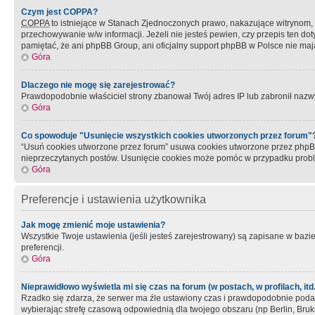
Czym jest COPPA?
COPPA
to istniejące w Stanach Zjednoczonych prawo, nakazujące witrynom
przechowywanie w/w informacji. Jeżeli nie jesteś pewien, czy przepis ten dot
pamiętać, że ani phpBB Group, ani oficjalny support phpBB w Polsce nie mają
Góra
Dlaczego nie mogę się zarejestrować?
Prawdopodobnie właściciel strony zbanował Twój adres IP lub zabronił nazwy 
Góra
Co spowoduje "Usunięcie wszystkich cookies utworzonych przez forum"
“Usuń cookies utworzone przez forum” usuwa cookies utworzone przez phpBB3
nieprzeczytanych postów. Usunięcie cookies może pomóc w przypadku pro
Góra
Preferencje i ustawienia użytkownika
Jak mogę zmienić moje ustawienia?
Wszystkie Twoje ustawienia (jeśli jesteś zarejestrowany) są zapisane w bazie 
preferencji.
Góra
Nieprawidłowo wyświetla mi się czas na forum (w postach, w profilach, itd.
Rzadko się zdarza, że serwer ma źle ustawiony czas i prawdopodobnie podane 
wybierając strefę czasową odpowiednią dla twojego obszaru (np Berlin, Bruk