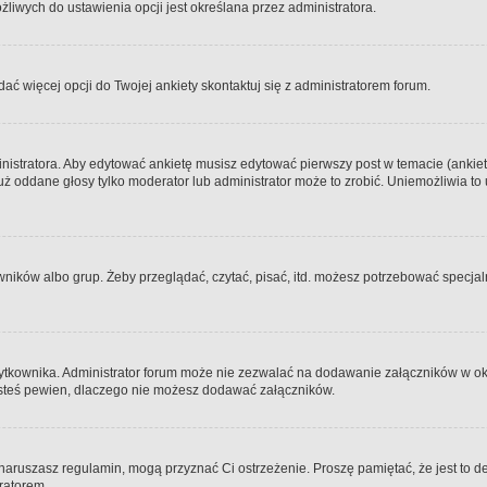
iwych do ustawienia opcji jest określana przez administratora.
dać więcej opcji do Twojej ankiety skontaktuj się z administratorem forum.
nistratora. Aby edytować ankietę musisz edytować pierwszy post w temacie (ankieta
y już oddane głosy tylko moderator lub administrator może to zrobić. Uniemożliwia
ków albo grup. Żeby przeglądać, czytać, pisać, itd. możesz potrzebować specjalny
ytkownika. Administrator forum może nie zezwalać na dodawanie załączników w o
 jesteś pewien, dlaczego nie możesz dodawać załączników.
e naruszasz regulamin, mogą przyznać Ci ostrzeżenie. Proszę pamiętać, że jest to d
tratorem.