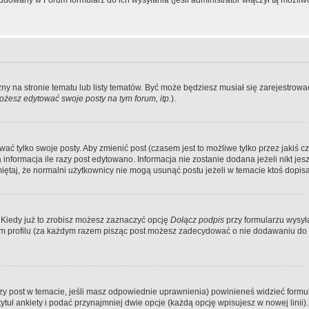
dowany w Forum formularz do ich wysyłania (jeśli administrator włączył tą możliw
zny na stronie tematu lub listy tematów. Być może będziesz musiał się zarejestr
żesz edytować swoje posty na tym forum, itp.
).
 tylko swoje posty. Aby zmienić post (czasem jest to możliwe tylko przez jakiś cz
informacja ile razy post edytowano. Informacja nie zostanie dodana jeżeli nikt je
iętaj, że normalni użytkownicy nie mogą usunąć postu jeżeli w temacie ktoś dopisał
 Kiedy już to zrobisz możesz zaznaczyć opcję
Dołącz podpis
przy formularzu wysy
m profilu (za każdym razem pisząc post możesz zadecydować o nie dodawaniu do 
wszy post w temacie, jeśli masz odpowiednie uprawnienia) powinieneś widzieć formu
uł ankiety i podać przynajmniej dwie opcje (każdą opcję wpisujesz w nowej linii).