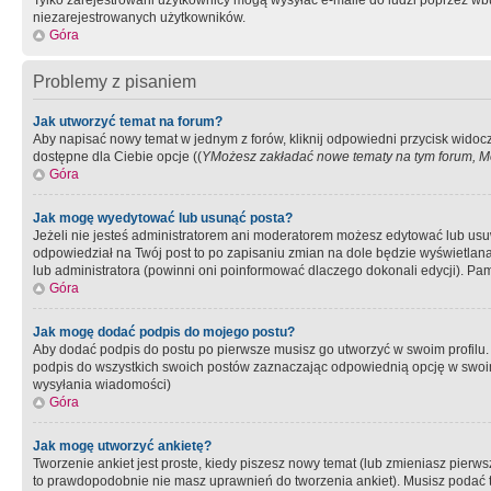
Tylko zarejestrowani użytkownicy mogą wysyłać e-maile do ludzi poprzez wbu
niezarejestrowanych użytkowników.
Góra
Problemy z pisaniem
Jak utworzyć temat na forum?
Aby napisać nowy temat w jednym z forów, kliknij odpowiedni przycisk widoc
dostępne dla Ciebie opcje ((
YMożesz zakładać nowe tematy na tym forum, Mo
Góra
Jak mogę wyedytować lub usunąć posta?
Jeżeli nie jesteś administratorem ani moderatorem możesz edytować lub usuwać
odpowiedział na Twój post to po zapisaniu zmian na dole będzie wyświetlana 
lub administratora (powinni oni poinformować dlaczego dokonali edycji). Pam
Góra
Jak mogę dodać podpis do mojego postu?
Aby dodać podpis do postu po pierwsze musisz go utworzyć w swoim profilu.
podpis do wszystkich swoich postów zaznaczając odpowiednią opcję w swoi
wysyłania wiadomości)
Góra
Jak mogę utworzyć ankietę?
Tworzenie ankiet jest proste, kiedy piszesz nowy temat (lub zmieniasz pier
to prawdopodobnie nie masz uprawnień do tworzenia ankiet). Musisz podać tyt