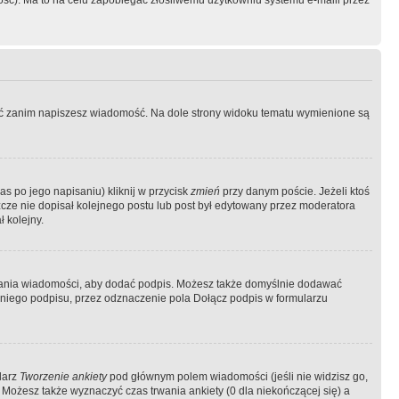
ość). Ma to na celu zapobiegać złośliwemu użytkowniu systemu e-maili przez
ować zanim napiszesz wiadomość. Na dole strony widoku tematu wymienione są
as po jego napisaniu) kliknij w przycisk
zmień
przy danym poście. Jeżeli ktoś
szcze nie dopisał kolejnego postu lub post był edytowany przez moderatora
 kolejny.
łania wiadomości, aby dodać podpis. Możesz także domyślnie dodawać
niego podpisu, przez odznaczenie pola Dołącz podpis w formularzu
larz
Tworzenie ankiety
pod głównym polem wiadomości (jeśli nie widzisz go,
 Możesz także wyznaczyć czas trwania ankiety (0 dla niekończącej się) a