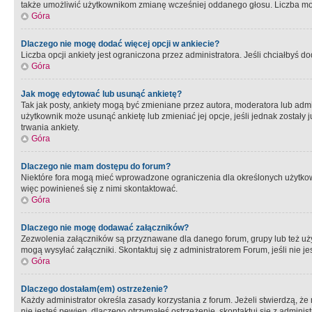
także umożliwić użytkownikom zmianę wcześniej oddanego głosu. Liczba możl
Góra
Dlaczego nie mogę dodać więcej opcji w ankiecie?
Liczba opcji ankiety jest ograniczona przez administratora. Jeśli chciałbyś do
Góra
Jak mogę edytować lub usunąć ankietę?
Tak jak posty, ankiety mogą być zmieniane przez autora, moderatora lub admi
użytkownik może usunąć ankietę lub zmieniać jej opcje, jeśli jednak został
trwania ankiety.
Góra
Dlaczego nie mam dostępu do forum?
Niektóre fora mogą mieć wprowadzone ograniczenia dla określonych użytkowni
więc powinieneś się z nimi skontaktować.
Góra
Dlaczego nie mogę dodawać załączników?
Zezwolenia załączników są przyznawane dla danego forum, grupy lub też uż
mogą wysyłać załączniki. Skontaktuj się z administratorem Forum, jeśli nie
Góra
Dlaczego dostałam(em) ostrzeżenie?
Każdy administrator określa zasady korzystania z forum. Jeżeli stwierdzą, ż
nie jesteś pewien, dlaczego otrzymałeś ostrzeżenie, skontaktuj sie z adminis