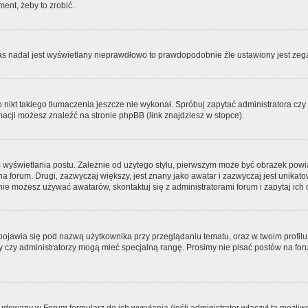
ment, żeby to zrobić.
zas nadal jest wyświetlany nieprawdłowo to prawdopodobnie źle ustawiony jest zega
ikt takiego tłumaczenia jeszcze nie wykonał. Spróbuj zapytać administratora czy m
acji możesz znaleźć na stronie phpBB (link znajdziesz w stopce).
 wyświetlania postu. Zależnie od użytego stylu, pierwszym może być obrazek pow
 na forum. Drugi, zazwyczaj większy, jest znany jako awatar i zazwyczaj jest unik
ie możesz używać awatarów, skontaktuj się z administratorami forum i zapytaj ich 
pojawia się pod nazwą użytkownika przy przeglądaniu tematu, oraz w twoim profilu
zy czy administratorzy mogą mieć specjalną rangę. Prosimy nie pisać postów na for