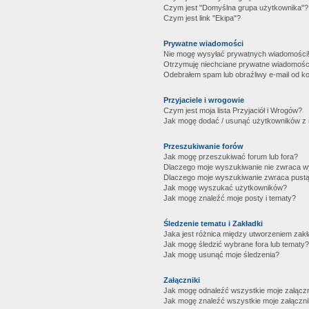
Czym jest "Domyślna grupa użytkownika"?
Czym jest link "Ekipa"?
Prywatne wiadomości
Nie mogę wysyłać prywatnych wiadomości
Otrzymuję niechciane prywatne wiadomośc
Odebrałem spam lub obraźliwy e-mail od ko
Przyjaciele i wrogowie
Czym jest moja lista Przyjaciół i Wrogów?
Jak mogę dodać / usunąć użytkowników z mo
Przeszukiwanie forów
Jak mogę przeszukiwać forum lub fora?
Dlaczego moje wyszukiwanie nie zwraca 
Dlaczego moje wyszukiwanie zwraca pustą
Jak mogę wyszukać użytkowników?
Jak mogę znaleźć moje posty i tematy?
Śledzenie tematu i Zakładki
Jaka jest różnica między utworzeniem zakł
Jak mogę śledzić wybrane fora lub tematy?
Jak mogę usunąć moje śledzenia?
Załączniki
Jak mogę odnaleźć wszystkie moje załączn
Jak mogę znaleźć wszystkie moje załączni