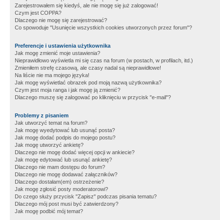
Zarejestrowałem się kiedyś, ale nie mogę się już zalogować!
Czym jest COPPA?
Dlaczego nie mogę się zarejestrować?
Co spowoduje "Usunięcie wszystkich cookies utworzonych przez forum"?
Preferencje i ustawienia użytkownika
Jak mogę zmienić moje ustawienia?
Nieprawidłowo wyświetla mi się czas na forum (w postach, w profilach, itd.)
Zmieniłem strefę czasową, ale czasy nadal są nieprawidłowe!
Na liście nie ma mojego języka!
Jak mogę wyświetlać obrazek pod moją nazwą użytkownika?
Czym jest moja ranga i jak mogę ją zmienić?
Dlaczego muszę się zalogować po kliknięciu w przycisk "e-mail"?
Problemy z pisaniem
Jak utworzyć temat na forum?
Jak mogę wyedytować lub usunąć posta?
Jak mogę dodać podpis do mojego postu?
Jak mogę utworzyć ankietę?
Dlaczego nie mogę dodać więcej opcji w ankiecie?
Jak mogę edytować lub usunąć ankietę?
Dlaczego nie mam dostępu do forum?
Dlaczego nie mogę dodawać załączników?
Dlaczego dostałam(em) ostrzeżenie?
Jak mogę zgłosić posty moderatorowi?
Do czego służy przycisk "Zapisz" podczas pisania tematu?
Dlaczego mój post musi być zatwierdzony?
Jak mogę podbić mój temat?