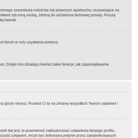
semnego zezwolenia rodziców lub prawnych opiekunów, zezwalające na
awnikiem lub inną osobą, zdolną do udzielenia fachowej porady. Proszę
j kwestii.
orem forum w celu uzyskania pomocy.
. Dzięki nim działają również takie funkcje, jak zapamiętywanie
a górze strony). Pozwoli Ci to na zmianę wszystkich Twoich ustawień i
li tak jest, to powinieneś zaktualizować ustawienia twojego profilu,
większość ustawień, może być dokonana jedynie przez zarejestrowanych