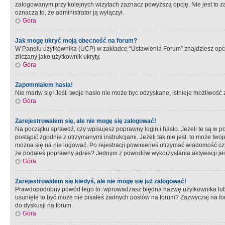
zalogowanym przy kolejnych wizytach zaznacz powyższą opcję. Nie jest to zal
oznacza to, że administrator ją wyłączył.
Góra
Jak mogę ukryć moją obecność na forum?
W Panelu użytkownika (UCP) w zakładce “Ustawienia Forum” znajdziesz opcję 
zliczany jako użytkownik ukryty.
Góra
Zapomniałem hasła!
Nie martw się! Jeśli twoje hasło nie może byc odzyskane, istnieje możliwość z
Góra
Zarejestrowałem się, ale nie mogę się zalogować!
Na początku sprawdź, czy wpisujesz poprawny login i hasło. Jeżeli te są w 
postąpić zgodnie z otrzymanymi instrukcjami. Jeżeli tak nie jest, to może 
można się na nie logować. Po rejestracji powinieneś otrzymać wiadomość czy 
że podałeś poprawny adres? Jednym z powodów wykorzystania aktywacji je
Góra
Zarejestrowałem się kiedyś, ale nie mogę się już zalogować!
Prawdopodobny powód tego to: wprowadzasz błędna nazwę użytkownika lub hasł
usunięte to być może nie pisałeś żadnych postów na forum? Zazwyczaj na fo
do dyskusji na forum.
Góra