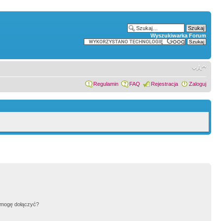
Wyszukiwarka Forum
Regulamin
FAQ
Rejestracja
Zaloguj
h mogę dołączyć?