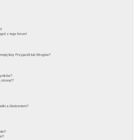
!
i!
goś z tego forum!
jej listy Przyjaciół lub Wrogów?
wyników?
 stronę!?
adki a śledzeniem?
iki?
ki?