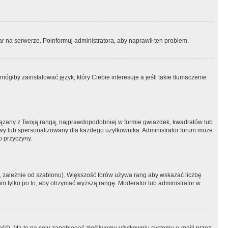
r na serwerze. Poinformuj administratora, aby naprawił ten problem.
ógłby zainstalować język, który Ciebie interesuje a jeśli takie tłumaczenie
iązany z Twoją rangą, najprawdopodobniej w formie gwiazdek, kwadratów lub
atowy lub spersonalizowany dla każdego użytkownika. Administrator forum może
o przyczyny.
, zależnie od szablonu). Większość forów używa rang aby wskazać liczbę
um tylko po to, aby otrzymać wyższą rangę. Moderator lub administrator w