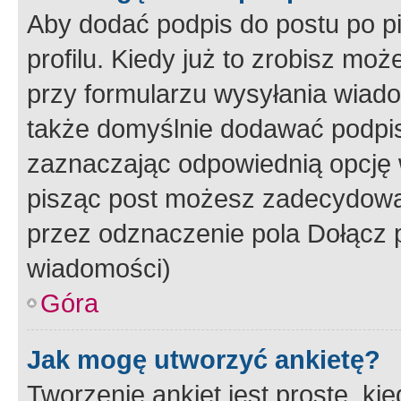
Aby dodać podpis do postu po 
profilu. Kiedy już to zrobisz m
przy formularzu wysyłania wiad
także domyślnie dodawać podpi
zaznaczając odpowiednią opcję 
pisząc post możesz zadecydowa
przez odznaczenie pola Dołącz 
wiadomości)
Góra
Jak mogę utworzyć ankietę?
Tworzenie ankiet jest proste, ki