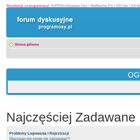
Aktualizacje na programosy.pl
:
SUPERAntiSpyware Free
•
MailWasher Pro
•
GS-Calc
•
GS-B
Strona główna
OG
Najczęściej Zadawane 
Problemy Logowania i Rejestracji
Dlaczego nie mogę się zalogować?