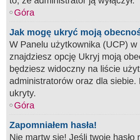
to, że administrator ją wyłączył.
Góra
Jak mogę ukryć moją obecno
W Panelu użytkownika (UCP) w 
znajdziesz opcję Ukryj moją obe
będziesz widoczny na liście użyt
administratorów oraz dla siebie.
ukryty.
Góra
Zapomniałem hasła!
Nie martw się! Jeśli twoje hasło