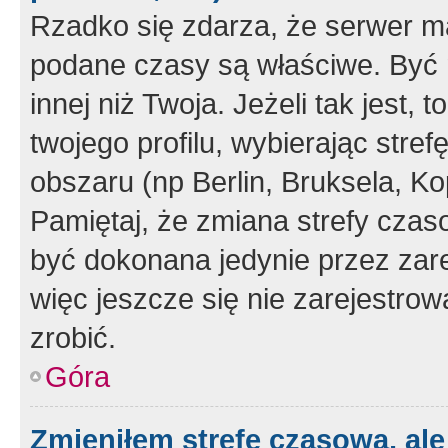
Rzadko się zdarza, że serwer m
podane czasy są właściwe. Być 
innej niż Twoja. Jeżeli tak jest,
twojego profilu, wybierając str
obszaru (np Berlin, Bruksela, Ko
Pamiętaj, że zmiana strefy czas
być dokonana jedynie przez zar
więc jeszcze się nie zarejestrow
zrobić.
Góra
Zmieniłem strefę czasową, ale