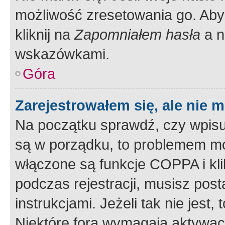
możliwość zresetowania go. Aby 
kliknij na
Zapomniałem hasła
a n
wskazówkami.
Góra
Zarejestrowałem się, ale nie 
Na początku sprawdź, czy wpisuj
są w porządku, to problemem mo
włączone są funkcje COPPA i kl
podczas rejestracji, musisz pos
instrukcjami. Jeżeli tak nie jes
Niektóre fora wymagają aktywac