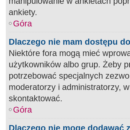
manipulowanie w ankietach popr
ankiety.
Góra
Dlaczego nie mam dostępu d
Niektóre fora mogą mieć wprowa
użytkowników albo grup. Żeby pr
potrzebować specjalnych zezwole
moderatorzy i administratorzy, w
skontaktować.
Góra
Dlaczego nie mogę dodawać 