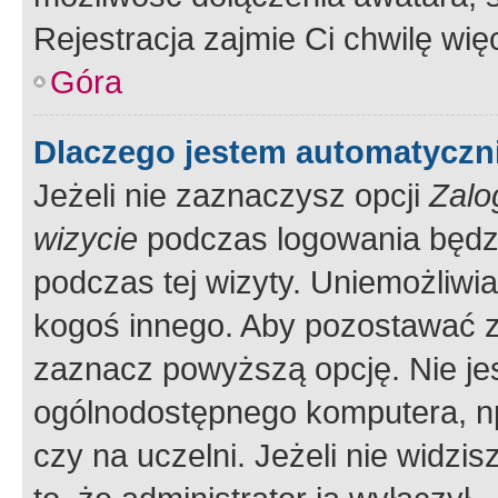
Rejestracja zajmie Ci chwilę wi
Góra
Dlaczego jestem automatycz
Jeżeli nie zaznaczysz opcji
Zalo
wizycie
podczas logowania będzi
podczas tej wizyty. Uniemożliwi
kogoś innego. Aby pozostawać 
zaznacz powyższą opcję. Nie jes
ogólnodostępnego komputera, np.
czy na uczelni. Jeżeli nie widzi