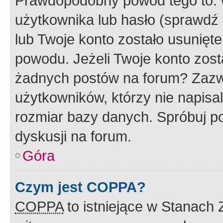
Prawdopodobny powód tego to:
użytkownika lub hasło (sprawdź e
lub Twoje konto zostało usunięte
powodu. Jeżeli Twoje konto zost
żadnych postów na forum? Zazw
użytkowników, którzy nie napisa
rozmiar bazy danych. Spróbuj po
dyskusji na forum.
Góra
Czym jest COPPA?
COPPA
to istniejące w Stanach