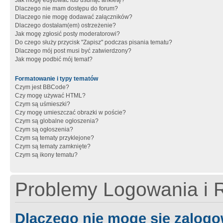
Jak mogę edytować lub usunąć ankietę?
Dlaczego nie mam dostępu do forum?
Dlaczego nie mogę dodawać załączników?
Dlaczego dostałam(em) ostrzeżenie?
Jak mogę zgłosić posty moderatorowi?
Do czego służy przycisk "Zapisz" podczas pisania tematu?
Dlaczego mój post musi być zatwierdzony?
Jak mogę podbić mój temat?
Formatowanie i typy tematów
Czym jest BBCode?
Czy mogę używać HTML?
Czym są uśmieszki?
Czy mogę umieszczać obrazki w poście?
Czym są globalne ogłoszenia?
Czym są ogłoszenia?
Czym są tematy przyklejone?
Czym są tematy zamknięte?
Czym są ikony tematu?
Problemy Logowania i R
Dlaczego nie mogę się zalog