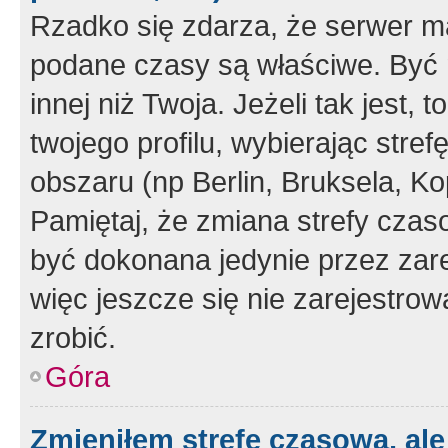
Rzadko się zdarza, że serwer m
podane czasy są właściwe. Być 
innej niż Twoja. Jeżeli tak jest,
twojego profilu, wybierając str
obszaru (np Berlin, Bruksela, Ko
Pamiętaj, że zmiana strefy czas
być dokonana jedynie przez zar
więc jeszcze się nie zarejestrow
zrobić.
Góra
Zmieniłem strefę czasową, ale