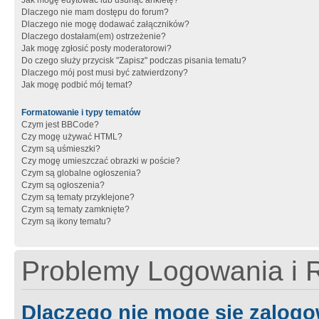
Jak mogę edytować lub usunąć ankietę?
Dlaczego nie mam dostępu do forum?
Dlaczego nie mogę dodawać załączników?
Dlaczego dostałam(em) ostrzeżenie?
Jak mogę zgłosić posty moderatorowi?
Do czego służy przycisk "Zapisz" podczas pisania tematu?
Dlaczego mój post musi być zatwierdzony?
Jak mogę podbić mój temat?
Formatowanie i typy tematów
Czym jest BBCode?
Czy mogę używać HTML?
Czym są uśmieszki?
Czy mogę umieszczać obrazki w poście?
Czym są globalne ogłoszenia?
Czym są ogłoszenia?
Czym są tematy przyklejone?
Czym są tematy zamknięte?
Czym są ikony tematu?
Problemy Logowania i R
Dlaczego nie mogę się zalog