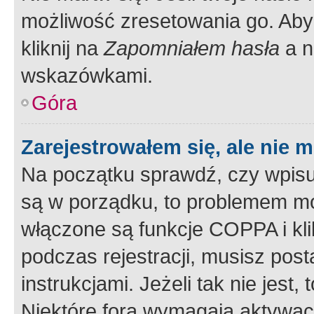
możliwość zresetowania go. Aby 
kliknij na
Zapomniałem hasła
a n
wskazówkami.
Góra
Zarejestrowałem się, ale nie 
Na początku sprawdź, czy wpisuj
są w porządku, to problemem mo
włączone są funkcje COPPA i kl
podczas rejestracji, musisz pos
instrukcjami. Jeżeli tak nie jes
Niektóre fora wymagają aktywac