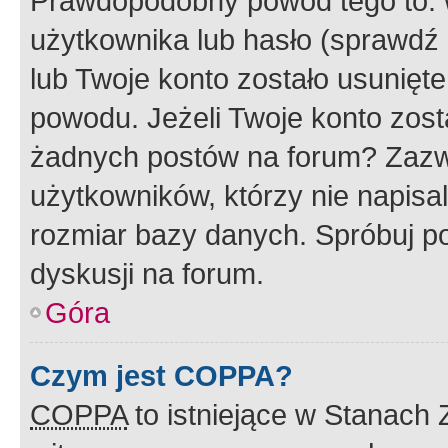
Prawdopodobny powód tego to:
użytkownika lub hasło (sprawdź e
lub Twoje konto zostało usunięte
powodu. Jeżeli Twoje konto zost
żadnych postów na forum? Zazw
użytkowników, którzy nie napisa
rozmiar bazy danych. Spróbuj po
dyskusji na forum.
Góra
Czym jest COPPA?
COPPA
to istniejące w Stanach