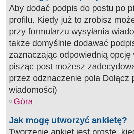
Aby dodać podpis do postu po 
profilu. Kiedy już to zrobisz m
przy formularzu wysyłania wiad
także domyślnie dodawać podpi
zaznaczając odpowiednią opcję 
pisząc post możesz zadecydowa
przez odznaczenie pola Dołącz 
wiadomości)
Góra
Jak mogę utworzyć ankietę?
Tworzenie ankiet jest proste, ki