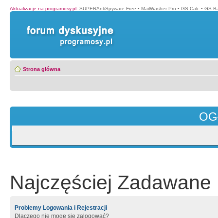
Aktualizacje na programosy.pl
:
SUPERAntiSpyware Free
•
MailWasher Pro
•
GS-Calc
•
GS-B
Strona główna
OG
Najczęściej Zadawane 
Problemy Logowania i Rejestracji
Dlaczego nie mogę się zalogować?