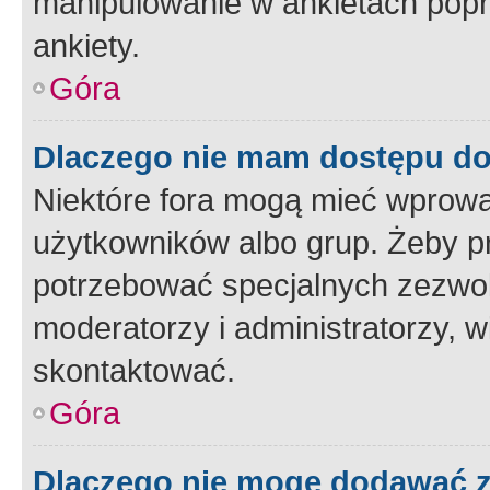
manipulowanie w ankietach popr
ankiety.
Góra
Dlaczego nie mam dostępu d
Niektóre fora mogą mieć wprowa
użytkowników albo grup. Żeby pr
potrzebować specjalnych zezwole
moderatorzy i administratorzy, w
skontaktować.
Góra
Dlaczego nie mogę dodawać 