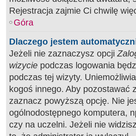
Rejestracja zajmie Ci chwilę wi
Góra
Dlaczego jestem automatycz
Jeżeli nie zaznaczysz opcji
Zalo
wizycie
podczas logowania będzi
podczas tej wizyty. Uniemożliwi
kogoś innego. Aby pozostawać 
zaznacz powyższą opcję. Nie jes
ogólnodostępnego komputera, np.
czy na uczelni. Jeżeli nie widzi