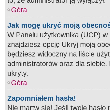
to, że administrator ją wyłączył.
Góra
Jak mogę ukryć moją obecno
W Panelu użytkownika (UCP) w 
znajdziesz opcję Ukryj moją obe
będziesz widoczny na liście użyt
administratorów oraz dla siebie.
ukryty.
Góra
Zapomniałem hasła!
Nie martw się! Jeśli twoje hasło