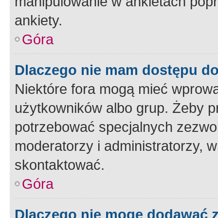
manipulowanie w ankietach popr
ankiety.
Góra
Dlaczego nie mam dostępu d
Niektóre fora mogą mieć wprowa
użytkowników albo grup. Żeby pr
potrzebować specjalnych zezwole
moderatorzy i administratorzy, w
skontaktować.
Góra
Dlaczego nie mogę dodawać 