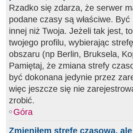
Rzadko się zdarza, że serwer m
podane czasy są właściwe. Być 
innej niż Twoja. Jeżeli tak jest,
twojego profilu, wybierając str
obszaru (np Berlin, Bruksela, Ko
Pamiętaj, że zmiana strefy czas
być dokonana jedynie przez zar
więc jeszcze się nie zarejestrow
zrobić.
Góra
Zmieniłem strefę czasową, ale