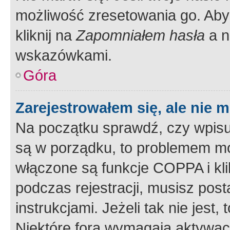
możliwość zresetowania go. Aby 
kliknij na
Zapomniałem hasła
a n
wskazówkami.
Góra
Zarejestrowałem się, ale nie 
Na początku sprawdź, czy wpisuj
są w porządku, to problemem mo
włączone są funkcje COPPA i kl
podczas rejestracji, musisz pos
instrukcjami. Jeżeli tak nie jes
Niektóre fora wymagają aktywac