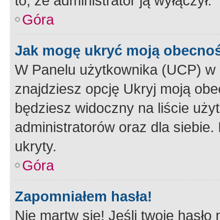
to, że administrator ją wyłączył.
Góra
Jak mogę ukryć moją obecno
W Panelu użytkownika (UCP) w 
znajdziesz opcję Ukryj moją obe
będziesz widoczny na liście użyt
administratorów oraz dla siebie.
ukryty.
Góra
Zapomniałem hasła!
Nie martw się! Jeśli twoje hasło