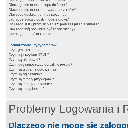
Jak mogę edytować lub usunąć ankietę?
Dlaczego nie mam dostępu do forum?
Dlaczego nie mogę dodawać załączników?
Dlaczego dostałam(em) ostrzeżenie?
Jak mogę zgłosić posty moderatorowi?
Do czego służy przycisk "Zapisz" podczas pisania tematu?
Dlaczego mój post musi być zatwierdzony?
Jak mogę podbić mój temat?
Formatowanie i typy tematów
Czym jest BBCode?
Czy mogę używać HTML?
Czym są uśmieszki?
Czy mogę umieszczać obrazki w poście?
Czym są globalne ogłoszenia?
Czym są ogłoszenia?
Czym są tematy przyklejone?
Czym są tematy zamknięte?
Czym są ikony tematu?
Problemy Logowania i R
Dlaczego nie mogę się zalog