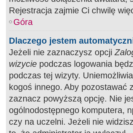
Rejestracja zajmie Ci chwilę wi
Góra
Dlaczego jestem automatycz
Jeżeli nie zaznaczysz opcji
Zalo
wizycie
podczas logowania będzi
podczas tej wizyty. Uniemożliwi
kogoś innego. Aby pozostawać 
zaznacz powyższą opcję. Nie jes
ogólnodostępnego komputera, np.
czy na uczelni. Jeżeli nie widzi