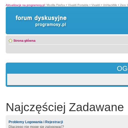
Aktualizacje na programosy.pl
:
Mozilla Firefox
•
Vivaldi Portable
•
Vivaldi
•
UnHackMe
•
Zero I
Strona główna
OG
Najczęściej Zadawane 
Problemy Logowania i Rejestracji
Dlaczego nie mogę się zalogować?