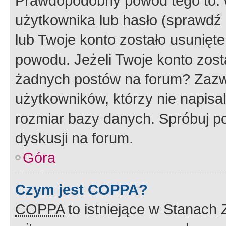
Prawdopodobny powód tego to:
użytkownika lub hasło (sprawdź e
lub Twoje konto zostało usunięte
powodu. Jeżeli Twoje konto zost
żadnych postów na forum? Zazw
użytkowników, którzy nie napisa
rozmiar bazy danych. Spróbuj po
dyskusji na forum.
Góra
Czym jest COPPA?
COPPA
to istniejące w Stanach