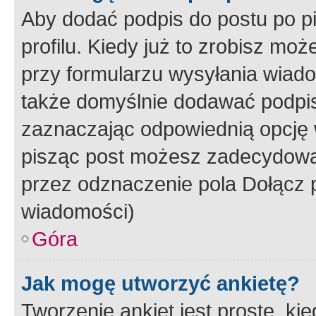
Aby dodać podpis do postu po 
profilu. Kiedy już to zrobisz m
przy formularzu wysyłania wiad
także domyślnie dodawać podpi
zaznaczając odpowiednią opcję 
pisząc post możesz zadecydowa
przez odznaczenie pola Dołącz 
wiadomości)
Góra
Jak mogę utworzyć ankietę?
Tworzenie ankiet jest proste, ki