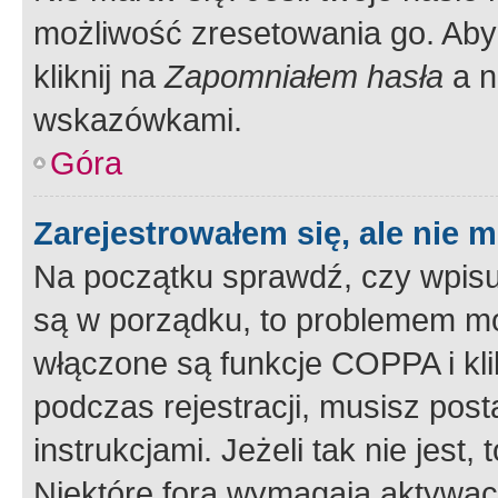
możliwość zresetowania go. Aby 
kliknij na
Zapomniałem hasła
a n
wskazówkami.
Góra
Zarejestrowałem się, ale nie 
Na początku sprawdź, czy wpisuj
są w porządku, to problemem mo
włączone są funkcje COPPA i kl
podczas rejestracji, musisz pos
instrukcjami. Jeżeli tak nie jes
Niektóre fora wymagają aktywac