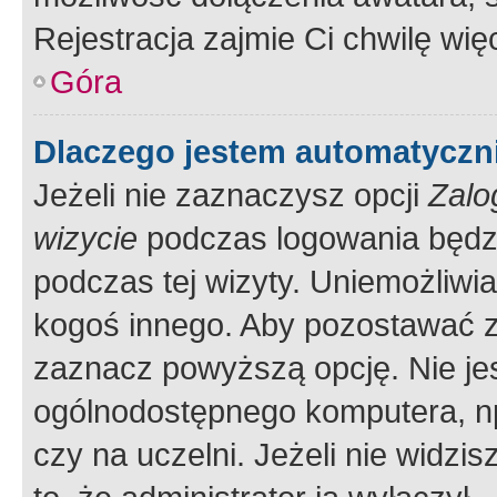
Rejestracja zajmie Ci chwilę wi
Góra
Dlaczego jestem automatycz
Jeżeli nie zaznaczysz opcji
Zalo
wizycie
podczas logowania będzi
podczas tej wizyty. Uniemożliwi
kogoś innego. Aby pozostawać 
zaznacz powyższą opcję. Nie jes
ogólnodostępnego komputera, np.
czy na uczelni. Jeżeli nie widzi