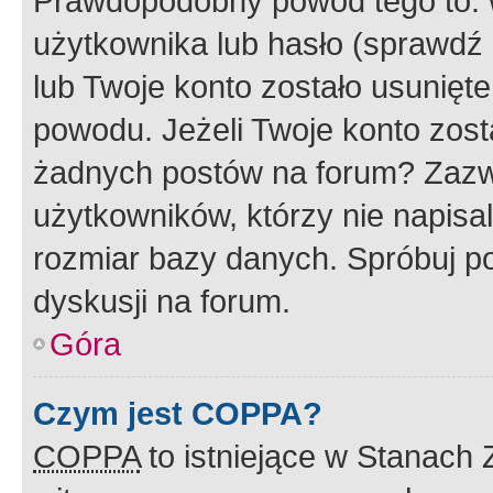
Prawdopodobny powód tego to:
użytkownika lub hasło (sprawdź e
lub Twoje konto zostało usunięte
powodu. Jeżeli Twoje konto zost
żadnych postów na forum? Zazw
użytkowników, którzy nie napisa
rozmiar bazy danych. Spróbuj po
dyskusji na forum.
Góra
Czym jest COPPA?
COPPA
to istniejące w Stanach