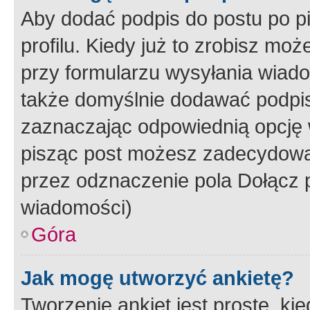
Aby dodać podpis do postu po 
profilu. Kiedy już to zrobisz m
przy formularzu wysyłania wiad
także domyślnie dodawać podpi
zaznaczając odpowiednią opcję 
pisząc post możesz zadecydowa
przez odznaczenie pola Dołącz 
wiadomości)
Góra
Jak mogę utworzyć ankietę?
Tworzenie ankiet jest proste, ki