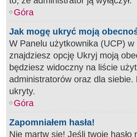
to, że administrator ją wyłączył.
Góra
Jak mogę ukryć moją obecno
W Panelu użytkownika (UCP) w 
znajdziesz opcję Ukryj moją obe
będziesz widoczny na liście użyt
administratorów oraz dla siebie.
ukryty.
Góra
Zapomniałem hasła!
Nie martw się! Jeśli twoje hasło