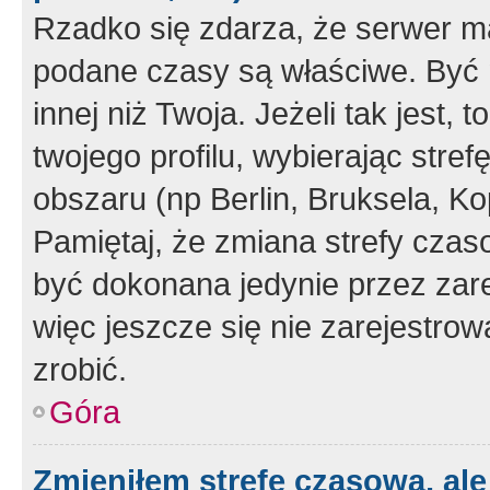
Rzadko się zdarza, że serwer m
podane czasy są właściwe. Być 
innej niż Twoja. Jeżeli tak jest,
twojego profilu, wybierając str
obszaru (np Berlin, Bruksela, Ko
Pamiętaj, że zmiana strefy czas
być dokonana jedynie przez zar
więc jeszcze się nie zarejestrow
zrobić.
Góra
Zmieniłem strefę czasową, ale