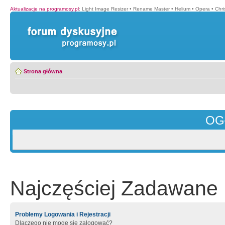
Aktualizacje na programosy.pl
:
Light Image Resizer
•
Rename Master
•
Helium
•
Opera
•
Chr
Strona główna
OG
Najczęściej Zadawane 
Problemy Logowania i Rejestracji
Dlaczego nie mogę się zalogować?