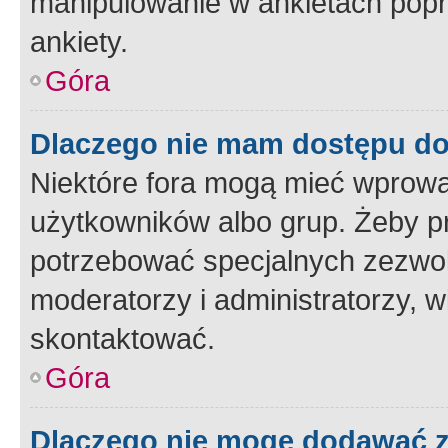
manipulowanie w ankietach popr
ankiety.
Góra
Dlaczego nie mam dostępu d
Niektóre fora mogą mieć wprowa
użytkowników albo grup. Żeby pr
potrzebować specjalnych zezwole
moderatorzy i administratorzy, w
skontaktować.
Góra
Dlaczego nie mogę dodawać 