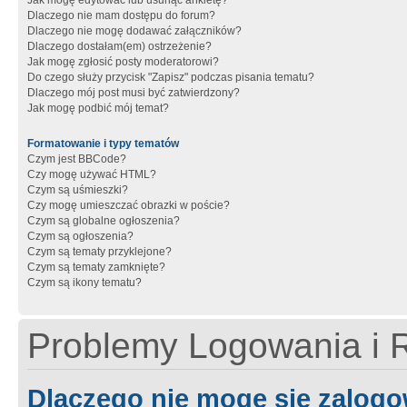
Jak mogę edytować lub usunąć ankietę?
Dlaczego nie mam dostępu do forum?
Dlaczego nie mogę dodawać załączników?
Dlaczego dostałam(em) ostrzeżenie?
Jak mogę zgłosić posty moderatorowi?
Do czego służy przycisk "Zapisz" podczas pisania tematu?
Dlaczego mój post musi być zatwierdzony?
Jak mogę podbić mój temat?
Formatowanie i typy tematów
Czym jest BBCode?
Czy mogę używać HTML?
Czym są uśmieszki?
Czy mogę umieszczać obrazki w poście?
Czym są globalne ogłoszenia?
Czym są ogłoszenia?
Czym są tematy przyklejone?
Czym są tematy zamknięte?
Czym są ikony tematu?
Problemy Logowania i R
Dlaczego nie mogę się zalog