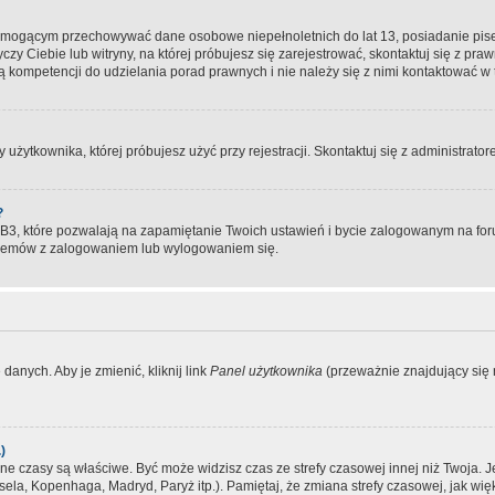
, mogącym przechowywać dane osobowe niepełnoletnich do lat 13, posiadanie pi
yczy Ciebie lub witryny, na której próbujesz się zarejestrować, skontaktuj się z pr
 kompetencji do udzielania porad prawnych i nie należy się z nimi kontaktować w te
użytkownika, której próbujesz użyć przy rejestracji. Skontaktuj się z administrat
?
, które pozwalają na zapamiętanie Twoich ustawień i bycie zalogowanym na forum
blemów z zalogowaniem lub wylogowaniem się.
danych. Aby je zmienić, kliknij link
Panel użytkownika
(przeważnie znajdujący się n
)
czasy są właściwe. Być może widzisz czas ze strefy czasowej innej niż Twoja. Jeże
sela, Kopenhaga, Madryd, Paryż itp.). Pamiętaj, że zmiana strefy czasowej, jak 