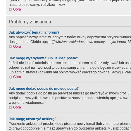
Tylko zarejestrowani użytkownicy mogą wysyłać e-maile do ludzi poprzez wbu
niezarejestrowanych użytkowników.
Góra
Problemy z pisaniem
Jak utworzyć temat na forum?
Aby napisać nowy temat w jednym z forów, kliknij odpowiedni przycisk widoc
dostępne dla Ciebie opcje ((
YMożesz zakładać nowe tematy na tym forum, Mo
Góra
Jak mogę wyedytować lub usunąć posta?
Jeżeli nie jesteś administratorem ani moderatorem możesz edytować lub usuwać
odpowiedział na Twój post to po zapisaniu zmian na dole będzie wyświetlana 
lub administratora (powinni oni poinformować dlaczego dokonali edycji). Pam
Góra
Jak mogę dodać podpis do mojego postu?
Aby dodać podpis do postu po pierwsze musisz go utworzyć w swoim profilu.
podpis do wszystkich swoich postów zaznaczając odpowiednią opcję w swoi
wysyłania wiadomości)
Góra
Jak mogę utworzyć ankietę?
Tworzenie ankiet jest proste, kiedy piszesz nowy temat (lub zmieniasz pier
to prawdopodobnie nie masz uprawnień do tworzenia ankiet). Musisz podać tyt