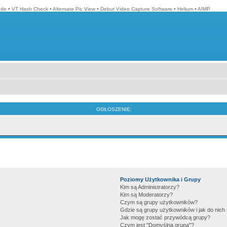
ode
•
VT Hash Check
•
Alternate Pic View
•
Debut Video Capture Software
•
Helium
•
AIMP
OGŁOSZENIE:
Poziomy Użytkownika i Grupy
Kim są Administratorzy?
Kim są Moderatorzy?
Czym są grupy użytkowników?
Gdzie są grupy użytkowników i jak do nic
Jak mogę zostać przywódcą grupy?
Czym jest "Domyślna grupa"?