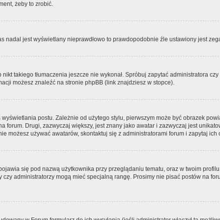
ment, żeby to zrobić.
zas nadal jest wyświetlany nieprawdłowo to prawdopodobnie źle ustawiony jest zega
ikt takiego tłumaczenia jeszcze nie wykonał. Spróbuj zapytać administratora czy m
acji możesz znaleźć na stronie phpBB (link znajdziesz w stopce).
 wyświetlania postu. Zależnie od użytego stylu, pierwszym może być obrazek pow
 na forum. Drugi, zazwyczaj większy, jest znany jako awatar i zazwyczaj jest unik
ie możesz używać awatarów, skontaktuj się z administratorami forum i zapytaj ich 
pojawia się pod nazwą użytkownika przy przeglądaniu tematu, oraz w twoim profilu
zy czy administratorzy mogą mieć specjalną rangę. Prosimy nie pisać postów na for