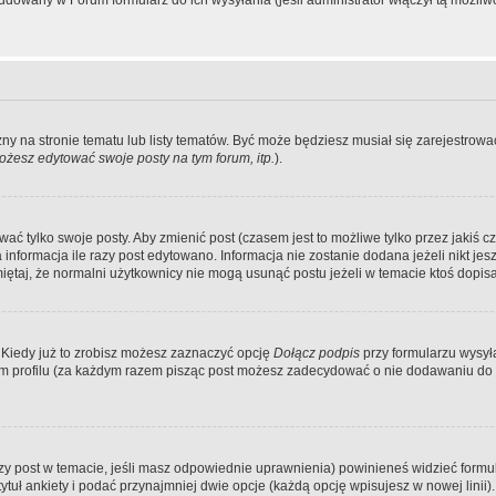
dowany w Forum formularz do ich wysyłania (jeśli administrator włączył tą możliw
zny na stronie tematu lub listy tematów. Być może będziesz musiał się zarejestr
żesz edytować swoje posty na tym forum, itp.
).
 tylko swoje posty. Aby zmienić post (czasem jest to możliwe tylko przez jakiś cz
informacja ile razy post edytowano. Informacja nie zostanie dodana jeżeli nikt je
iętaj, że normalni użytkownicy nie mogą usunąć postu jeżeli w temacie ktoś dopisał
 Kiedy już to zrobisz możesz zaznaczyć opcję
Dołącz podpis
przy formularzu wysy
m profilu (za każdym razem pisząc post możesz zadecydować o nie dodawaniu do 
wszy post w temacie, jeśli masz odpowiednie uprawnienia) powinieneś widzieć formu
uł ankiety i podać przynajmniej dwie opcje (każdą opcję wpisujesz w nowej linii).