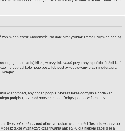
ość). Ma to na celu zapobiegać złośliwemu użytkowniu systemu e-maili przez
ować zanim napiszesz wiadomość. Na dole strony widoku tematu wymienione są
as po jego napisaniu) kliknij w przycisk
zmień
przy danym poście. Jeżeli ktoś
szcze nie dopisał kolejnego postu lub post był edytowany przez moderatora
 kolejny.
łania wiadomości, aby dodać podpis. Możesz także domyślnie dodawać
niego podpisu, przez odznaczenie pola Dołącz podpis w formularzu
larz
Tworzenie ankiety
pod głównym polem wiadomości (jeśli nie widzisz go,
 Możesz także wyznaczyć czas trwania ankiety (0 dla niekończącej się) a