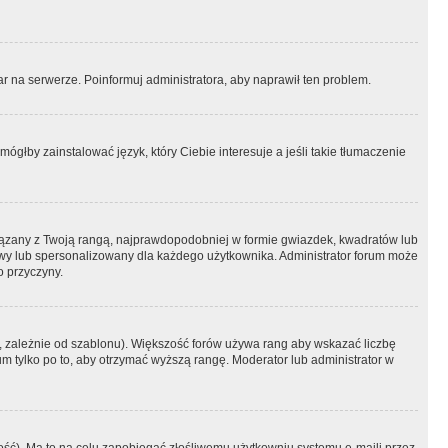
r na serwerze. Poinformuj administratora, aby naprawił ten problem.
ógłby zainstalować język, który Ciebie interesuje a jeśli takie tłumaczenie
iązany z Twoją rangą, najprawdopodobniej w formie gwiazdek, kwadratów lub
atowy lub spersonalizowany dla każdego użytkownika. Administrator forum może
o przyczyny.
, zależnie od szablonu). Większość forów używa rang aby wskazać liczbę
um tylko po to, aby otrzymać wyższą rangę. Moderator lub administrator w