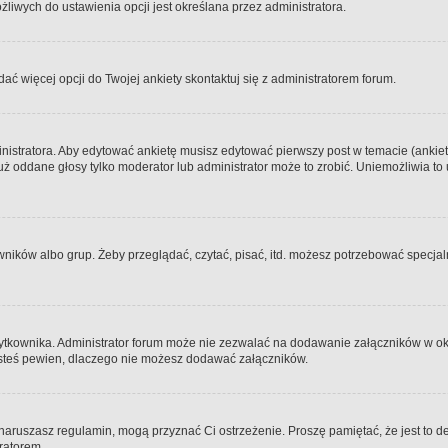
iwych do ustawienia opcji jest określana przez administratora.
dać więcej opcji do Twojej ankiety skontaktuj się z administratorem forum.
nistratora. Aby edytować ankietę musisz edytować pierwszy post w temacie (ankieta
y już oddane głosy tylko moderator lub administrator może to zrobić. Uniemożliwia
ków albo grup. Żeby przeglądać, czytać, pisać, itd. możesz potrzebować specjalny
ytkownika. Administrator forum może nie zezwalać na dodawanie załączników w o
 jesteś pewien, dlaczego nie możesz dodawać załączników.
e naruszasz regulamin, mogą przyznać Ci ostrzeżenie. Proszę pamiętać, że jest to d
tratorem.