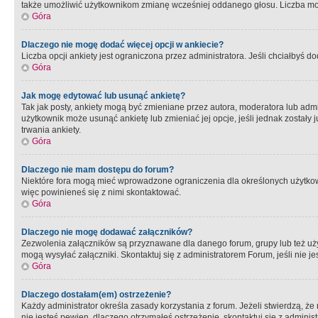
także umożliwić użytkownikom zmianę wcześniej oddanego głosu. Liczba możl
Góra
Dlaczego nie mogę dodać więcej opcji w ankiecie?
Liczba opcji ankiety jest ograniczona przez administratora. Jeśli chciałbyś do
Góra
Jak mogę edytować lub usunąć ankietę?
Tak jak posty, ankiety mogą być zmieniane przez autora, moderatora lub admi
użytkownik może usunąć ankietę lub zmieniać jej opcje, jeśli jednak został
trwania ankiety.
Góra
Dlaczego nie mam dostępu do forum?
Niektóre fora mogą mieć wprowadzone ograniczenia dla określonych użytkowni
więc powinieneś się z nimi skontaktować.
Góra
Dlaczego nie mogę dodawać załączników?
Zezwolenia załączników są przyznawane dla danego forum, grupy lub też uż
mogą wysyłać załączniki. Skontaktuj się z administratorem Forum, jeśli nie
Góra
Dlaczego dostałam(em) ostrzeżenie?
Każdy administrator określa zasady korzystania z forum. Jeżeli stwierdzą, ż
nie jesteś pewien, dlaczego otrzymałeś ostrzeżenie, skontaktuj sie z adminis