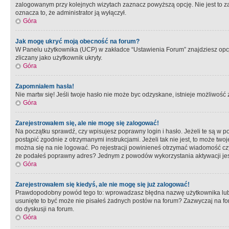
zalogowanym przy kolejnych wizytach zaznacz powyższą opcję. Nie jest to zal
oznacza to, że administrator ją wyłączył.
Góra
Jak mogę ukryć moją obecność na forum?
W Panelu użytkownika (UCP) w zakładce “Ustawienia Forum” znajdziesz opcję 
zliczany jako użytkownik ukryty.
Góra
Zapomniałem hasła!
Nie martw się! Jeśli twoje hasło nie może byc odzyskane, istnieje możliwość z
Góra
Zarejestrowałem się, ale nie mogę się zalogować!
Na początku sprawdź, czy wpisujesz poprawny login i hasło. Jeżeli te są w 
postąpić zgodnie z otrzymanymi instrukcjami. Jeżeli tak nie jest, to może 
można się na nie logować. Po rejestracji powinieneś otrzymać wiadomość czy 
że podałeś poprawny adres? Jednym z powodów wykorzystania aktywacji je
Góra
Zarejestrowałem się kiedyś, ale nie mogę się już zalogować!
Prawdopodobny powód tego to: wprowadzasz błędna nazwę użytkownika lub hasł
usunięte to być może nie pisałeś żadnych postów na forum? Zazwyczaj na fo
do dyskusji na forum.
Góra