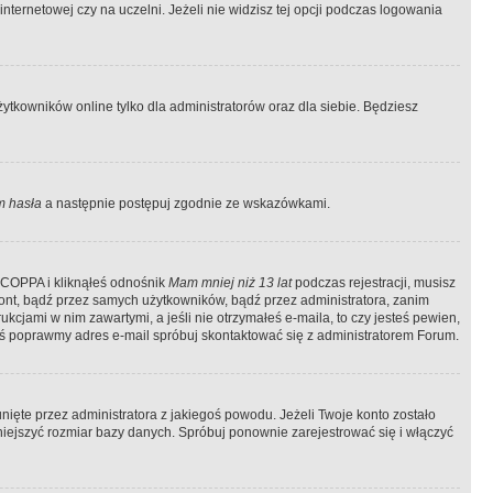
ternetowej czy na uczelni. Jeżeli nie widzisz tej opcji podczas logowania
tkowników online tylko dla administratorów oraz dla siebie. Będziesz
 hasła
a następnie postępuj zgodnie ze wskazówkami.
e COPPA i kliknąłeś odnośnik
Mam mniej niż 13 lat
podczas rejestracji, musisz
kont, bądź przez samych użytkowników, bądź przez administratora, zanim
cjami w nim zawartymi, a jeśli nie otrzymałeś e-maila, to czy jesteś pewien,
ś poprawmy adres e-mail spróbuj skontaktować się z administratorem Forum.
ięte przez administratora z jakiegoś powodu. Jeżeli Twoje konto zostało
iejszyć rozmiar bazy danych. Spróbuj ponownie zarejestrować się i włączyć