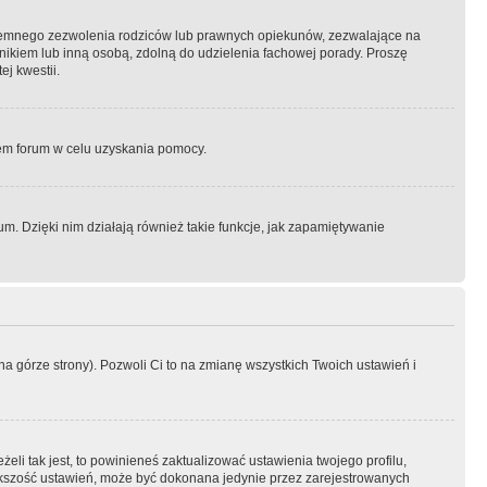
semnego zezwolenia rodziców lub prawnych opiekunów, zezwalające na
awnikiem lub inną osobą, zdolną do udzielenia fachowej porady. Proszę
j kwestii.
orem forum w celu uzyskania pomocy.
. Dzięki nim działają również takie funkcje, jak zapamiętywanie
a górze strony). Pozwoli Ci to na zmianę wszystkich Twoich ustawień i
li tak jest, to powinieneś zaktualizować ustawienia twojego profilu,
większość ustawień, może być dokonana jedynie przez zarejestrowanych