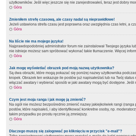
użytkowników. Jeśli więc jeszcze się nie zarejestrowałeś, teraz jest dobry mo
Góra
Zmieniłem strefę czasową, ale czasy nadal są nieprawidłowe!
Jeżeli ustawiona strefa czasu jest poprawna oraz uwzględnia czas letni, a c
Góra
Na liście nie ma mojego języka!
Najprawdopodobniej administrator forum nie zainstalował Twojego języka lub n
nie istnieje możesz sam spróbować wykonać takie tłumaczenie. Więcej inform
Góra
Jak mogę wyświetlać obrazek pod moją nazwą użytkownika?
Są dwa obrazki, które mogą pokazać się poniżej nazwy użytkownika podczas
kropek. Obrazek ten wskazuje ile postów już napisałeś/aś lub na Twój status
włączać awatary i wybierać sposób w jaki awatary mogą być dostępne. Jeśli n
Góra
Czym jest moja ranga i jak mogę ją zmienić?
Na ogół nie możesz bezpośrednio zmienić nazwy jakiejkolwiek rangi (ranga 
postów, które napisałeś, i aby identyfikować konkretne osoby, np. moderator
takim przypadku po prostu ręcznie ją zmniejszy.
Góra
Dlaczego muszę się zalogować po kliknięciu w przycisk "e-mail"?