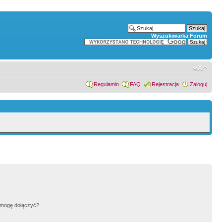
Wyszukiwarka Forum
Regulamin
FAQ
Rejestracja
Zaloguj
h mogę dołączyć?