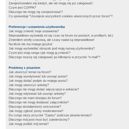
Zarejestrowałem się kiedyś, ale nie mogę się już zalogować!
Czym jest COPPA?
Dlaczego nie mogę się zarejestrować?
Co spowoduje "Usunięcie wszystkich cookies utworzonych przez forum"?
Preferencje i ustawienia użytkownika
Jak mogę zmienić moje ustawienia?
Nieprawidłowo wyświetla mi się czas na forum (w postach, w profilach, itd.)
Zmieniłem strefę czasową, ale czasy nadal są nieprawidłowe!
Na liście nie ma mojego języka!
Jak mogę wyświetlać obrazek pod moją nazwą użytkownika?
Czym jest moja ranga i jak mogę ją zmienić?
Dlaczego muszę się zalogować po kliknięciu w przycisk "e-mail"?
Problemy z pisaniem
Jak utworzyć temat na forum?
Jak mogę wyedytować lub usunąć posta?
Jak mogę dodać podpis do mojego postu?
Jak mogę utworzyć ankietę?
Dlaczego nie mogę dodać więcej opcji w ankiecie?
Jak mogę edytować lub usunąć ankietę?
Dlaczego nie mam dostępu do forum?
Dlaczego nie mogę dodawać załączników?
Dlaczego dostałam(em) ostrzeżenie?
Jak mogę zgłosić posty moderatorowi?
Do czego służy przycisk "Zapisz" podczas pisania tematu?
Dlaczego mój post musi być zatwierdzony?
Jak mogę podbić mój temat?