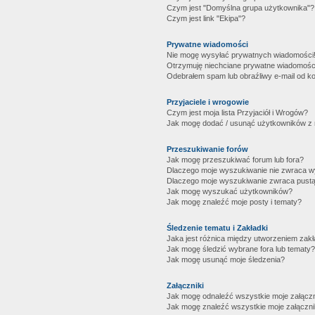
Czym jest "Domyślna grupa użytkownika"?
Czym jest link "Ekipa"?
Prywatne wiadomości
Nie mogę wysyłać prywatnych wiadomości
Otrzymuję niechciane prywatne wiadomośc
Odebrałem spam lub obraźliwy e-mail od ko
Przyjaciele i wrogowie
Czym jest moja lista Przyjaciół i Wrogów?
Jak mogę dodać / usunąć użytkowników z mo
Przeszukiwanie forów
Jak mogę przeszukiwać forum lub fora?
Dlaczego moje wyszukiwanie nie zwraca 
Dlaczego moje wyszukiwanie zwraca pustą
Jak mogę wyszukać użytkowników?
Jak mogę znaleźć moje posty i tematy?
Śledzenie tematu i Zakładki
Jaka jest różnica między utworzeniem zakł
Jak mogę śledzić wybrane fora lub tematy?
Jak mogę usunąć moje śledzenia?
Załączniki
Jak mogę odnaleźć wszystkie moje załączn
Jak mogę znaleźć wszystkie moje załączni