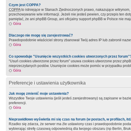
Czym jest COPPA?
COPPA
to istniejące w Stanach Zjednoczonych prawo, nakazujące witrynom
przechowywanie w/w informacji. Jeżeli nie jesteś pewien, czy przepis ten dot
pamiętać, że ani phpBB Group, ani oficjalny support phpBB w Polsce nie mają
Góra
Dlaczego nie mogę się zarejestrować?
Prawdopodobnie właściciel strony zbanował Twój adres IP lub zabronił nazwy 
Góra
Co spowoduje "Usunięcie wszystkich cookies utworzonych przez forum"
“Usuń cookies utworzone przez forum” usuwa cookies utworzone przez phpBB3
nieprzeczytanych postów. Usunięcie cookies może pomóc w przypadku pro
Góra
Preferencje i ustawienia użytkownika
Jak mogę zmienić moje ustawienia?
Wszystkie Twoje ustawienia (jeśli jesteś zarejestrowany) są zapisane w bazie 
preferencji.
Góra
Nieprawidłowo wyświetla mi się czas na forum (w postach, w profilach, itd.
Rzadko się zdarza, że serwer ma źle ustawiony czas i prawdopodobnie podane 
wybierając strefę czasową odpowiednią dla twojego obszaru (np Berlin, Bruk