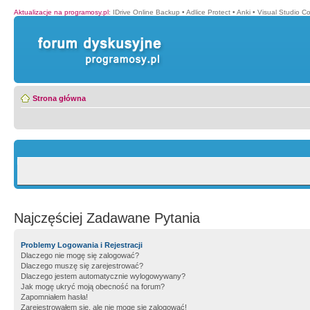
Aktualizacje na programosy.pl
:
IDrive Online Backup
•
Adlice Protect
•
Anki
•
Visual Studio C
Strona główna
Najczęściej Zadawane Pytania
Problemy Logowania i Rejestracji
Dlaczego nie mogę się zalogować?
Dlaczego muszę się zarejestrować?
Dlaczego jestem automatycznie wylogowywany?
Jak mogę ukryć moją obecność na forum?
Zapomniałem hasła!
Zarejestrowałem się, ale nie mogę się zalogować!