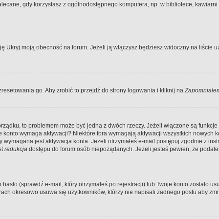
ecane, gdy korzystasz z ogólnodostępnego komputera, np. w bibliotece, kawiarni in
Ukryj moją obecność na forum. Jeżeli ją włączysz będziesz widoczny na liście uży
resetowania go. Aby zrobić to przejdź do strony logowania i kliknij na
Zapomniałem
porządku, to problemem może być jedna z dwóch rzeczy. Jeżeli włączone są funkcj
twoje konto wymaga aktywacji? Niektóre fora wymagają aktywacji wszystkich nowych 
wymagana jest aktywacja konta. Jeżeli otrzymałeś e-mail postępuj zgodnie z instruk
st
redukcja
dostępu do forum osób niepożądanych. Jeżeli jesteś pewien, że podałe
o (sprawdź e-mail, który otrzymałeś po rejestracji) lub Twoje konto zostało usun
rach okresowo usuwa się użytkowników, którzy nie napisali żadnego postu aby zmn