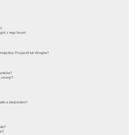
!
i!
goś z tego forum!
jej listy Przyjaciół lub Wrogów?
wyników?
 stronę!?
adki a śledzeniem?
iki?
ki?