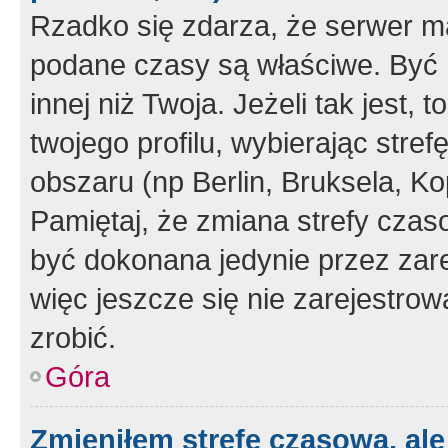
Rzadko się zdarza, że serwer m
podane czasy są właściwe. Być 
innej niż Twoja. Jeżeli tak jest,
twojego profilu, wybierając str
obszaru (np Berlin, Bruksela, Ko
Pamiętaj, że zmiana strefy czas
być dokonana jedynie przez zar
więc jeszcze się nie zarejestrow
zrobić.
Góra
Zmieniłem strefę czasową, ale