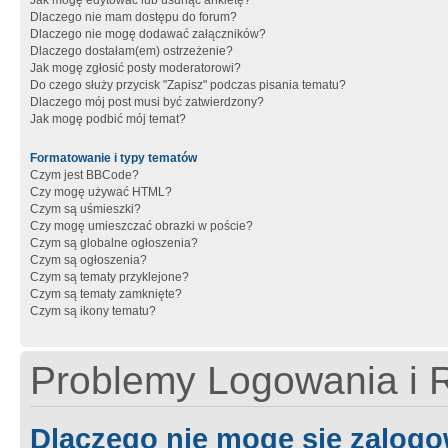
Jak mogę edytować lub usunąć ankietę?
Dlaczego nie mam dostępu do forum?
Dlaczego nie mogę dodawać załączników?
Dlaczego dostałam(em) ostrzeżenie?
Jak mogę zgłosić posty moderatorowi?
Do czego służy przycisk "Zapisz" podczas pisania tematu?
Dlaczego mój post musi być zatwierdzony?
Jak mogę podbić mój temat?
Formatowanie i typy tematów
Czym jest BBCode?
Czy mogę używać HTML?
Czym są uśmieszki?
Czy mogę umieszczać obrazki w poście?
Czym są globalne ogłoszenia?
Czym są ogłoszenia?
Czym są tematy przyklejone?
Czym są tematy zamknięte?
Czym są ikony tematu?
Problemy Logowania i R
Dlaczego nie mogę się zalog