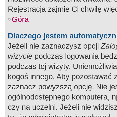
Rejestracja zajmie Ci chwilę wi
Góra
Dlaczego jestem automatycz
Jeżeli nie zaznaczysz opcji
Zalo
wizycie
podczas logowania będzi
podczas tej wizyty. Uniemożliwi
kogoś innego. Aby pozostawać 
zaznacz powyższą opcję. Nie jes
ogólnodostępnego komputera, np.
czy na uczelni. Jeżeli nie widzi