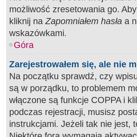
możliwość zresetowania go. Aby 
kliknij na
Zapomniałem hasła
a n
wskazówkami.
Góra
Zarejestrowałem się, ale nie 
Na początku sprawdź, czy wpisuj
są w porządku, to problemem mo
włączone są funkcje COPPA i kl
podczas rejestracji, musisz pos
instrukcjami. Jeżeli tak nie jes
Niektóre fora wymagają aktywac