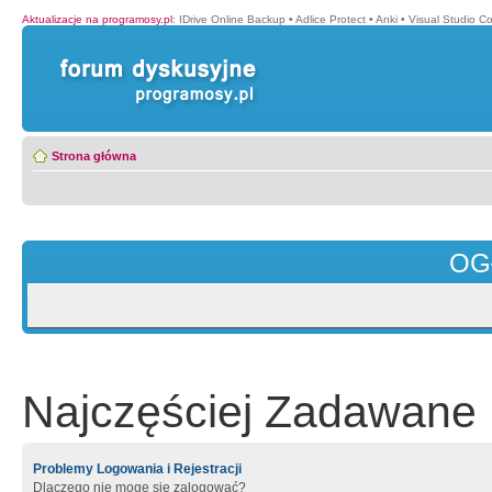
Aktualizacje na programosy.pl
:
IDrive Online Backup
•
Adlice Protect
•
Anki
•
Visual Studio C
Strona główna
OG
Najczęściej Zadawane 
Problemy Logowania i Rejestracji
Dlaczego nie mogę się zalogować?