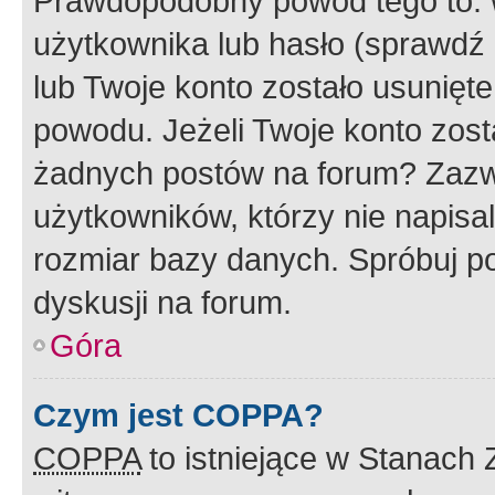
Prawdopodobny powód tego to:
użytkownika lub hasło (sprawdź e
lub Twoje konto zostało usunięte
powodu. Jeżeli Twoje konto zost
żadnych postów na forum? Zazw
użytkowników, którzy nie napisa
rozmiar bazy danych. Spróbuj po
dyskusji na forum.
Góra
Czym jest COPPA?
COPPA
to istniejące w Stanach