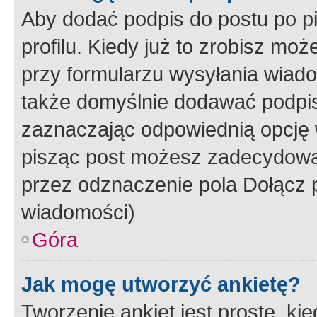
Aby dodać podpis do postu po 
profilu. Kiedy już to zrobisz m
przy formularzu wysyłania wiad
także domyślnie dodawać podpi
zaznaczając odpowiednią opcję 
pisząc post możesz zadecydowa
przez odznaczenie pola Dołącz 
wiadomości)
Góra
Jak mogę utworzyć ankietę?
Tworzenie ankiet jest proste, ki