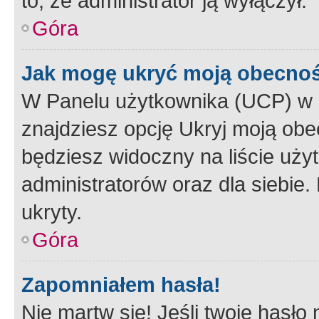
to, że administrator ją wyłączył.
Góra
Jak mogę ukryć moją obecno
W Panelu użytkownika (UCP) w 
znajdziesz opcję Ukryj moją obe
będziesz widoczny na liście użyt
administratorów oraz dla siebie.
ukryty.
Góra
Zapomniałem hasła!
Nie martw się! Jeśli twoje hasło