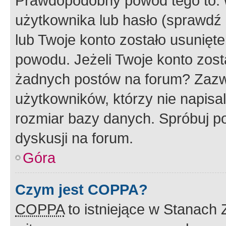
Prawdopodobny powód tego to:
użytkownika lub hasło (sprawdź e
lub Twoje konto zostało usunięte
powodu. Jeżeli Twoje konto zost
żadnych postów na forum? Zazw
użytkowników, którzy nie napisa
rozmiar bazy danych. Spróbuj po
dyskusji na forum.
Góra
Czym jest COPPA?
COPPA
to istniejące w Stanach