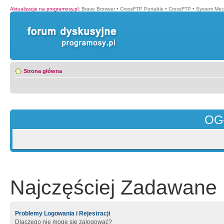
Aktualizacje na programosy.pl
:
Brave Browser
•
CrossFTP Portable
•
CrossFTP
•
System Mec
Strona główna
OG
Najczęściej Zadawane 
Problemy Logowania i Rejestracji
Dlaczego nie mogę się zalogować?