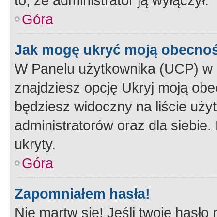
to, że administrator ją wyłączył.
Góra
Jak mogę ukryć moją obecno
W Panelu użytkownika (UCP) w 
znajdziesz opcję Ukryj moją obe
będziesz widoczny na liście użyt
administratorów oraz dla siebie.
ukryty.
Góra
Zapomniałem hasła!
Nie martw się! Jeśli twoje hasło