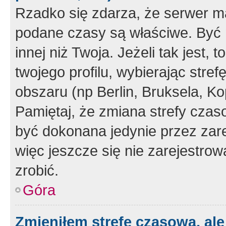
Rzadko się zdarza, że serwer m
podane czasy są właściwe. Być 
innej niż Twoja. Jeżeli tak jest,
twojego profilu, wybierając str
obszaru (np Berlin, Bruksela, Ko
Pamiętaj, że zmiana strefy czas
być dokonana jedynie przez zar
więc jeszcze się nie zarejestrow
zrobić.
Góra
Zmieniłem strefę czasową, ale