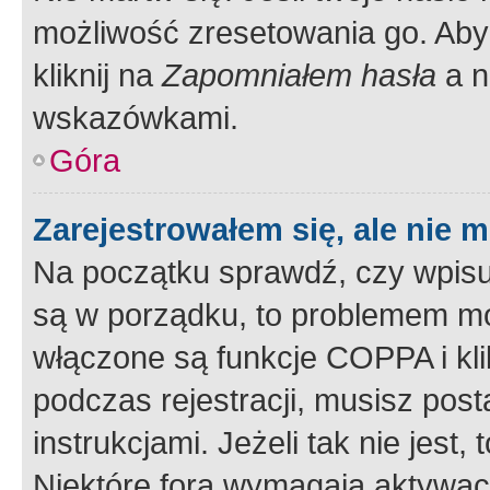
możliwość zresetowania go. Aby 
kliknij na
Zapomniałem hasła
a n
wskazówkami.
Góra
Zarejestrowałem się, ale nie 
Na początku sprawdź, czy wpisuj
są w porządku, to problemem mo
włączone są funkcje COPPA i kl
podczas rejestracji, musisz pos
instrukcjami. Jeżeli tak nie jes
Niektóre fora wymagają aktywac