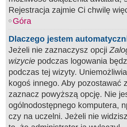
Rejestracja zajmie Ci chwilę wi
Góra
Dlaczego jestem automatycz
Jeżeli nie zaznaczysz opcji
Zalo
wizycie
podczas logowania będzi
podczas tej wizyty. Uniemożliwi
kogoś innego. Aby pozostawać 
zaznacz powyższą opcję. Nie jes
ogólnodostępnego komputera, np.
czy na uczelni. Jeżeli nie widzi