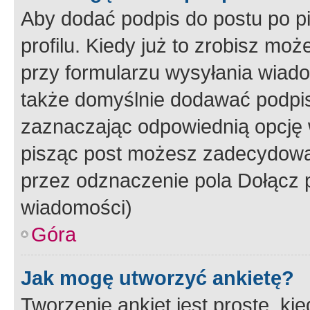
Aby dodać podpis do postu po 
profilu. Kiedy już to zrobisz m
przy formularzu wysyłania wiad
także domyślnie dodawać podpi
zaznaczając odpowiednią opcję 
pisząc post możesz zadecydowa
przez odznaczenie pola Dołącz 
wiadomości)
Góra
Jak mogę utworzyć ankietę?
Tworzenie ankiet jest proste, ki