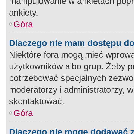
manipulowanie w ankietach popr
ankiety.
Góra
Dlaczego nie mam dostępu d
Niektóre fora mogą mieć wprowa
użytkowników albo grup. Żeby pr
potrzebować specjalnych zezwole
moderatorzy i administratorzy, w
skontaktować.
Góra
Dlaczego nie mogę dodawać 