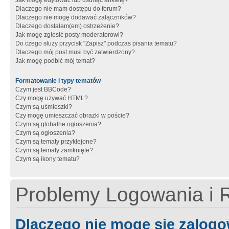
Jak mogę edytować lub usunąć ankietę?
Dlaczego nie mam dostępu do forum?
Dlaczego nie mogę dodawać załączników?
Dlaczego dostałam(em) ostrzeżenie?
Jak mogę zgłosić posty moderatorowi?
Do czego służy przycisk "Zapisz" podczas pisania tematu?
Dlaczego mój post musi być zatwierdzony?
Jak mogę podbić mój temat?
Formatowanie i typy tematów
Czym jest BBCode?
Czy mogę używać HTML?
Czym są uśmieszki?
Czy mogę umieszczać obrazki w poście?
Czym są globalne ogłoszenia?
Czym są ogłoszenia?
Czym są tematy przyklejone?
Czym są tematy zamknięte?
Czym są ikony tematu?
Problemy Logowania i R
Dlaczego nie mogę się zalog