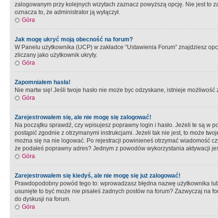
zalogowanym przy kolejnych wizytach zaznacz powyższą opcję. Nie jest to zal
oznacza to, że administrator ją wyłączył.
Góra
Jak mogę ukryć moją obecność na forum?
W Panelu użytkownika (UCP) w zakładce “Ustawienia Forum” znajdziesz opcję 
zliczany jako użytkownik ukryty.
Góra
Zapomniałem hasła!
Nie martw się! Jeśli twoje hasło nie może byc odzyskane, istnieje możliwość z
Góra
Zarejestrowałem się, ale nie mogę się zalogować!
Na początku sprawdź, czy wpisujesz poprawny login i hasło. Jeżeli te są w 
postąpić zgodnie z otrzymanymi instrukcjami. Jeżeli tak nie jest, to może 
można się na nie logować. Po rejestracji powinieneś otrzymać wiadomość czy 
że podałeś poprawny adres? Jednym z powodów wykorzystania aktywacji je
Góra
Zarejestrowałem się kiedyś, ale nie mogę się już zalogować!
Prawdopodobny powód tego to: wprowadzasz błędna nazwę użytkownika lub hasł
usunięte to być może nie pisałeś żadnych postów na forum? Zazwyczaj na fo
do dyskusji na forum.
Góra