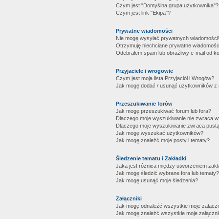
Czym jest "Domyślna grupa użytkownika"?
Czym jest link "Ekipa"?
Prywatne wiadomości
Nie mogę wysyłać prywatnych wiadomości
Otrzymuję niechciane prywatne wiadomośc
Odebrałem spam lub obraźliwy e-mail od ko
Przyjaciele i wrogowie
Czym jest moja lista Przyjaciół i Wrogów?
Jak mogę dodać / usunąć użytkowników z mo
Przeszukiwanie forów
Jak mogę przeszukiwać forum lub fora?
Dlaczego moje wyszukiwanie nie zwraca 
Dlaczego moje wyszukiwanie zwraca pustą
Jak mogę wyszukać użytkowników?
Jak mogę znaleźć moje posty i tematy?
Śledzenie tematu i Zakładki
Jaka jest różnica między utworzeniem zakł
Jak mogę śledzić wybrane fora lub tematy?
Jak mogę usunąć moje śledzenia?
Załączniki
Jak mogę odnaleźć wszystkie moje załączn
Jak mogę znaleźć wszystkie moje załączni