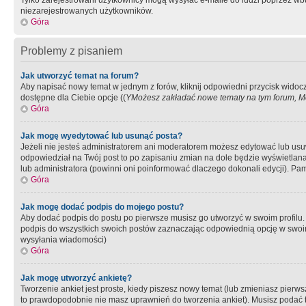
Tylko zarejestrowani użytkownicy mogą wysyłać e-maile do ludzi poprzez wbu
niezarejestrowanych użytkowników.
Góra
Problemy z pisaniem
Jak utworzyć temat na forum?
Aby napisać nowy temat w jednym z forów, kliknij odpowiedni przycisk widoc
dostępne dla Ciebie opcje ((
YMożesz zakładać nowe tematy na tym forum, Mo
Góra
Jak mogę wyedytować lub usunąć posta?
Jeżeli nie jesteś administratorem ani moderatorem możesz edytować lub usuwać
odpowiedział na Twój post to po zapisaniu zmian na dole będzie wyświetlana 
lub administratora (powinni oni poinformować dlaczego dokonali edycji). Pam
Góra
Jak mogę dodać podpis do mojego postu?
Aby dodać podpis do postu po pierwsze musisz go utworzyć w swoim profilu.
podpis do wszystkich swoich postów zaznaczając odpowiednią opcję w swoi
wysyłania wiadomości)
Góra
Jak mogę utworzyć ankietę?
Tworzenie ankiet jest proste, kiedy piszesz nowy temat (lub zmieniasz pier
to prawdopodobnie nie masz uprawnień do tworzenia ankiet). Musisz podać tyt