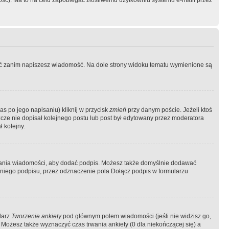
ość). Ma to na celu zapobiegać złośliwemu użytkowniu systemu e-maili przez
ować zanim napiszesz wiadomość. Na dole strony widoku tematu wymienione są
as po jego napisaniu) kliknij w przycisk
zmień
przy danym poście. Jeżeli ktoś
szcze nie dopisał kolejnego postu lub post był edytowany przez moderatora
 kolejny.
łania wiadomości, aby dodać podpis. Możesz także domyślnie dodawać
niego podpisu, przez odznaczenie pola Dołącz podpis w formularzu
larz
Tworzenie ankiety
pod głównym polem wiadomości (jeśli nie widzisz go,
 Możesz także wyznaczyć czas trwania ankiety (0 dla niekończącej się) a