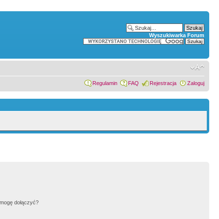
Wyszukiwarka Forum
Regulamin
FAQ
Rejestracja
Zaloguj
h mogę dołączyć?