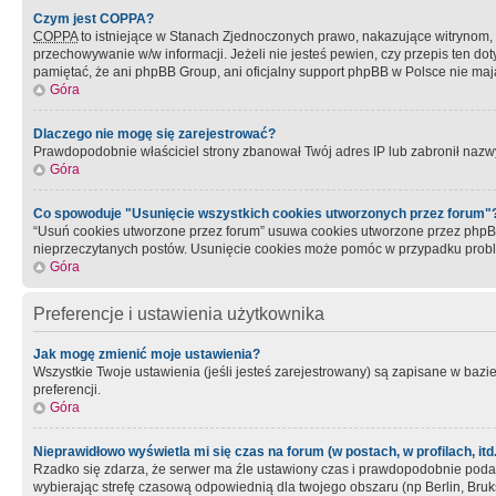
Czym jest COPPA?
COPPA
to istniejące w Stanach Zjednoczonych prawo, nakazujące witrynom
przechowywanie w/w informacji. Jeżeli nie jesteś pewien, czy przepis ten dot
pamiętać, że ani phpBB Group, ani oficjalny support phpBB w Polsce nie mają
Góra
Dlaczego nie mogę się zarejestrować?
Prawdopodobnie właściciel strony zbanował Twój adres IP lub zabronił nazwy 
Góra
Co spowoduje "Usunięcie wszystkich cookies utworzonych przez forum"
“Usuń cookies utworzone przez forum” usuwa cookies utworzone przez phpBB3
nieprzeczytanych postów. Usunięcie cookies może pomóc w przypadku pro
Góra
Preferencje i ustawienia użytkownika
Jak mogę zmienić moje ustawienia?
Wszystkie Twoje ustawienia (jeśli jesteś zarejestrowany) są zapisane w bazie 
preferencji.
Góra
Nieprawidłowo wyświetla mi się czas na forum (w postach, w profilach, itd.
Rzadko się zdarza, że serwer ma źle ustawiony czas i prawdopodobnie podane 
wybierając strefę czasową odpowiednią dla twojego obszaru (np Berlin, Bruk