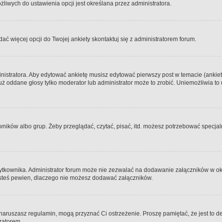
iwych do ustawienia opcji jest określana przez administratora.
dać więcej opcji do Twojej ankiety skontaktuj się z administratorem forum.
nistratora. Aby edytować ankietę musisz edytować pierwszy post w temacie (ankieta
y już oddane głosy tylko moderator lub administrator może to zrobić. Uniemożliwia
ków albo grup. Żeby przeglądać, czytać, pisać, itd. możesz potrzebować specjalny
ytkownika. Administrator forum może nie zezwalać na dodawanie załączników w o
 jesteś pewien, dlaczego nie możesz dodawać załączników.
e naruszasz regulamin, mogą przyznać Ci ostrzeżenie. Proszę pamiętać, że jest to d
tratorem.