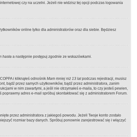
ternetowej czy na uczelni. Jeżeli nie widzisz tej opcji podczas logowania
tkowników online tylko dla administratorów oraz dla siebie. Będziesz
 hasła
a następnie postępuj zgodnie ze wskazówkami.
e COPPA i kliknąłeś odnośnik
Mam mniej niż 13 lat
podczas rejestracji, musisz
kont, bądź przez samych użytkowników, bądź przez administratora, zanim
cjami w nim zawartymi, a jeśli nie otrzymałeś e-maila, to czy jesteś pewien,
ś poprawmy adres e-mail spróbuj skontaktować się z administratorem Forum.
ięte przez administratora z jakiegoś powodu. Jeżeli Twoje konto zostało
iejszyć rozmiar bazy danych. Spróbuj ponownie zarejestrować się i włączyć