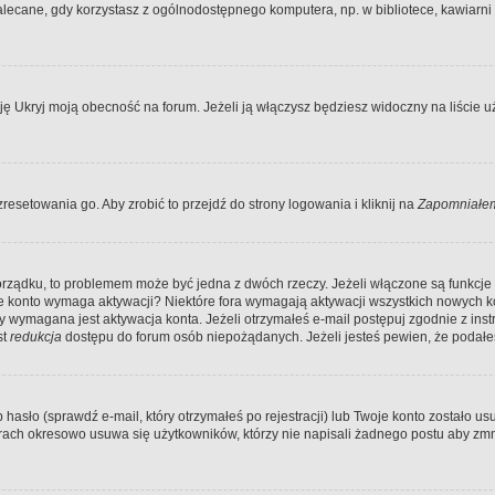
ecane, gdy korzystasz z ogólnodostępnego komputera, np. w bibliotece, kawiarni in
Ukryj moją obecność na forum. Jeżeli ją włączysz będziesz widoczny na liście uży
resetowania go. Aby zrobić to przejdź do strony logowania i kliknij na
Zapomniałem
porządku, to problemem może być jedna z dwóch rzeczy. Jeżeli włączone są funkcj
twoje konto wymaga aktywacji? Niektóre fora wymagają aktywacji wszystkich nowych 
wymagana jest aktywacja konta. Jeżeli otrzymałeś e-mail postępuj zgodnie z instruk
st
redukcja
dostępu do forum osób niepożądanych. Jeżeli jesteś pewien, że podałe
o (sprawdź e-mail, który otrzymałeś po rejestracji) lub Twoje konto zostało usun
rach okresowo usuwa się użytkowników, którzy nie napisali żadnego postu aby zmn