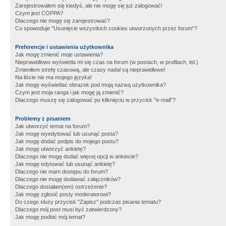
Zarejestrowałem się kiedyś, ale nie mogę się już zalogować!
Czym jest COPPA?
Dlaczego nie mogę się zarejestrować?
Co spowoduje "Usunięcie wszystkich cookies utworzonych przez forum"?
Preferencje i ustawienia użytkownika
Jak mogę zmienić moje ustawienia?
Nieprawidłowo wyświetla mi się czas na forum (w postach, w profilach, itd.)
Zmieniłem strefę czasową, ale czasy nadal są nieprawidłowe!
Na liście nie ma mojego języka!
Jak mogę wyświetlać obrazek pod moją nazwą użytkownika?
Czym jest moja ranga i jak mogę ją zmienić?
Dlaczego muszę się zalogować po kliknięciu w przycisk "e-mail"?
Problemy z pisaniem
Jak utworzyć temat na forum?
Jak mogę wyedytować lub usunąć posta?
Jak mogę dodać podpis do mojego postu?
Jak mogę utworzyć ankietę?
Dlaczego nie mogę dodać więcej opcji w ankiecie?
Jak mogę edytować lub usunąć ankietę?
Dlaczego nie mam dostępu do forum?
Dlaczego nie mogę dodawać załączników?
Dlaczego dostałam(em) ostrzeżenie?
Jak mogę zgłosić posty moderatorowi?
Do czego służy przycisk "Zapisz" podczas pisania tematu?
Dlaczego mój post musi być zatwierdzony?
Jak mogę podbić mój temat?