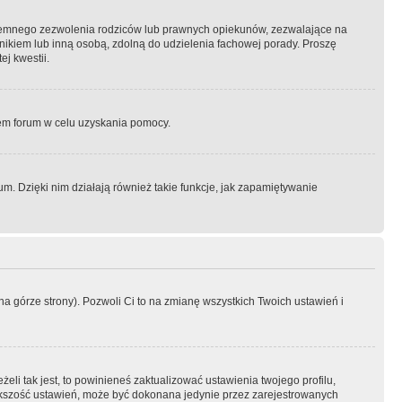
semnego zezwolenia rodziców lub prawnych opiekunów, zezwalające na
awnikiem lub inną osobą, zdolną do udzielenia fachowej porady. Proszę
j kwestii.
orem forum w celu uzyskania pomocy.
. Dzięki nim działają również takie funkcje, jak zapamiętywanie
a górze strony). Pozwoli Ci to na zmianę wszystkich Twoich ustawień i
li tak jest, to powinieneś zaktualizować ustawienia twojego profilu,
większość ustawień, może być dokonana jedynie przez zarejestrowanych