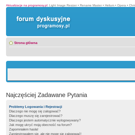
Aktualizacje na programosy.pl
:
Light Image Resizer
•
Rename Master
•
Helium
•
Opera
•
Chr
Strona główna
Najczęściej Zadawane Pytania
Problemy Logowania i Rejestracji
Dlaczego nie mogę się zalogować?
Dlaczego muszę się zarejestrować?
Dlaczego jestem automatycznie wylogowywany?
Jak mogę ukryć moją obecność na forum?
Zapomniałem hasła!
Zarejestrowałem się, ale nie mogę się zalogować!