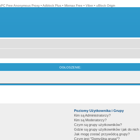
isPC Free Anonymous Proxy
•
Adblock Plus
•
Mixmax Free
•
Viber
•
uBlock Origin
OGŁOSZENIE:
Poziomy Użytkownika i Grupy
Kim są Administratorzy?
Kim są Moderatorzy?
Czym są grupy użytkowników?
Gdzie są grupy użytkowników i jak do nic
Jak mogę zostać przywódcą grupy?
Czym jest "Domyślna grupa"?