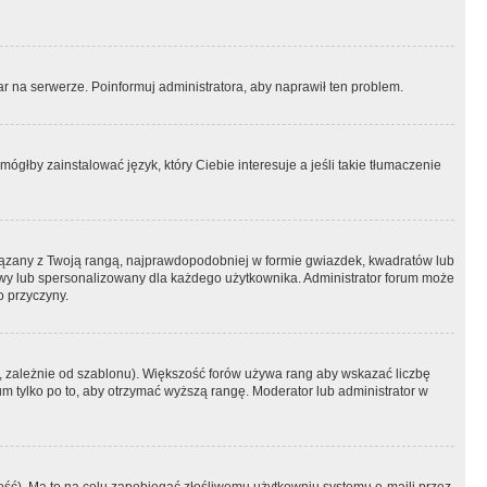
r na serwerze. Poinformuj administratora, aby naprawił ten problem.
ógłby zainstalować język, który Ciebie interesuje a jeśli takie tłumaczenie
iązany z Twoją rangą, najprawdopodobniej w formie gwiazdek, kwadratów lub
atowy lub spersonalizowany dla każdego użytkownika. Administrator forum może
o przyczyny.
, zależnie od szablonu). Większość forów używa rang aby wskazać liczbę
um tylko po to, aby otrzymać wyższą rangę. Moderator lub administrator w