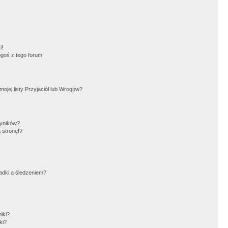
!
i!
goś z tego forum!
jej listy Przyjaciół lub Wrogów?
wyników?
 stronę!?
adki a śledzeniem?
iki?
ki?