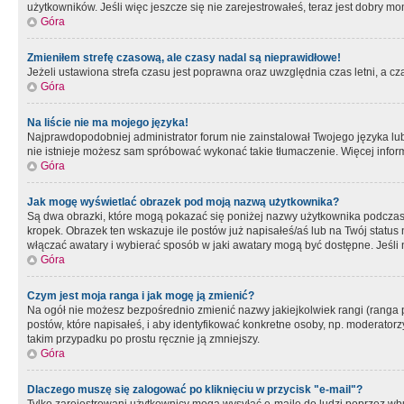
użytkowników. Jeśli więc jeszcze się nie zarejestrowałeś, teraz jest dobry mo
Góra
Zmieniłem strefę czasową, ale czasy nadal są nieprawidłowe!
Jeżeli ustawiona strefa czasu jest poprawna oraz uwzględnia czas letni, a c
Góra
Na liście nie ma mojego języka!
Najprawdopodobniej administrator forum nie zainstalował Twojego języka lub n
nie istnieje możesz sam spróbować wykonać takie tłumaczenie. Więcej inform
Góra
Jak mogę wyświetlać obrazek pod moją nazwą użytkownika?
Są dwa obrazki, które mogą pokazać się poniżej nazwy użytkownika podczas
kropek. Obrazek ten wskazuje ile postów już napisałeś/aś lub na Twój status
włączać awatary i wybierać sposób w jaki awatary mogą być dostępne. Jeśli n
Góra
Czym jest moja ranga i jak mogę ją zmienić?
Na ogół nie możesz bezpośrednio zmienić nazwy jakiejkolwiek rangi (ranga 
postów, które napisałeś, i aby identyfikować konkretne osoby, np. moderator
takim przypadku po prostu ręcznie ją zmniejszy.
Góra
Dlaczego muszę się zalogować po kliknięciu w przycisk "e-mail"?