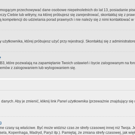
, mogącym przechowywać dane osobowe niepełnoletnich do lat 13, posiadanie pi
yczy Ciebie lub witryny, na której próbujesz się zarejestrować, skontaktuj się z pr
 kompetencji do udzielania porad prawnych i nie należy się z nimi kontaktować w te
użytkownika, której próbujesz użyć przy rejestracji. Skontaktuj się z administrat
?
, które pozwalają na zapamiętanie Twoich ustawień i bycie zalogowanym na forum
blemów z zalogowaniem lub wylogowaniem się.
danych. Aby je zmienić, kliknij link
Panel użytkownika
(przeważnie znajdujący się n
)
czasy są właściwe. Być może widzisz czas ze strefy czasowej innej niż Twoja. Jeże
sela, Kopenhaga, Madryd, Paryż itp.). Pamiętaj, że zmiana strefy czasowej, jak 