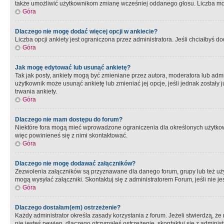
także umożliwić użytkownikom zmianę wcześniej oddanego głosu. Liczba możl
Góra
Dlaczego nie mogę dodać więcej opcji w ankiecie?
Liczba opcji ankiety jest ograniczona przez administratora. Jeśli chciałbyś do
Góra
Jak mogę edytować lub usunąć ankietę?
Tak jak posty, ankiety mogą być zmieniane przez autora, moderatora lub admi
użytkownik może usunąć ankietę lub zmieniać jej opcje, jeśli jednak został
trwania ankiety.
Góra
Dlaczego nie mam dostępu do forum?
Niektóre fora mogą mieć wprowadzone ograniczenia dla określonych użytkowni
więc powinieneś się z nimi skontaktować.
Góra
Dlaczego nie mogę dodawać załączników?
Zezwolenia załączników są przyznawane dla danego forum, grupy lub też uż
mogą wysyłać załączniki. Skontaktuj się z administratorem Forum, jeśli nie
Góra
Dlaczego dostałam(em) ostrzeżenie?
Każdy administrator określa zasady korzystania z forum. Jeżeli stwierdzą, ż
nie jesteś pewien, dlaczego otrzymałeś ostrzeżenie, skontaktuj sie z adminis