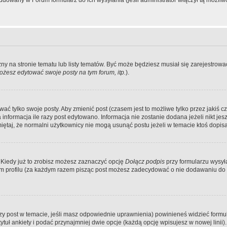
dowany w Forum formularz do ich wysyłania (jeśli administrator włączył tą możliw
zny na stronie tematu lub listy tematów. Być może będziesz musiał się zarejestr
żesz edytować swoje posty na tym forum, itp.
).
 tylko swoje posty. Aby zmienić post (czasem jest to możliwe tylko przez jakiś cz
informacja ile razy post edytowano. Informacja nie zostanie dodana jeżeli nikt je
iętaj, że normalni użytkownicy nie mogą usunąć postu jeżeli w temacie ktoś dopisał
 Kiedy już to zrobisz możesz zaznaczyć opcję
Dołącz podpis
przy formularzu wysy
m profilu (za każdym razem pisząc post możesz zadecydować o nie dodawaniu do 
wszy post w temacie, jeśli masz odpowiednie uprawnienia) powinieneś widzieć formu
uł ankiety i podać przynajmniej dwie opcje (każdą opcję wpisujesz w nowej linii).