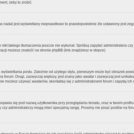
ment, żeby to zrobić.
zas nadal jest wyświetlany nieprawdłowo to prawdopodobnie źle ustawiony jest zega
ikt takiego tłumaczenia jeszcze nie wykonał. Spróbuj zapytać administratora czy m
acji możesz znaleźć na stronie phpBB (link znajdziesz w stopce).
 wyświetlania postu. Zależnie od użytego stylu, pierwszym może być obrazek pow
 na forum. Drugi, zazwyczaj większy, jest znany jako awatar i zazwyczaj jest unik
ie możesz używać awatarów, skontaktuj się z administratorami forum i zapytaj ich 
pojawia się pod nazwą użytkownika przy przeglądaniu tematu, oraz w twoim profilu
zy czy administratorzy mogą mieć specjalną rangę. Prosimy nie pisać postów na for