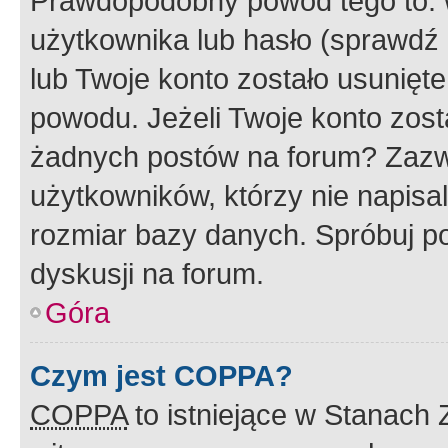
Prawdopodobny powód tego to:
użytkownika lub hasło (sprawdź e
lub Twoje konto zostało usunięte
powodu. Jeżeli Twoje konto zost
żadnych postów na forum? Zazw
użytkowników, którzy nie napisa
rozmiar bazy danych. Spróbuj po
dyskusji na forum.
Góra
Czym jest COPPA?
COPPA
to istniejące w Stanach