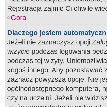
Rejestracja zajmie Ci chwilę wi
Góra
Dlaczego jestem automatycz
Jeżeli nie zaznaczysz opcji
Zalo
wizycie
podczas logowania będzi
podczas tej wizyty. Uniemożliwi
kogoś innego. Aby pozostawać 
zaznacz powyższą opcję. Nie jes
ogólnodostępnego komputera, np.
czy na uczelni. Jeżeli nie widzi