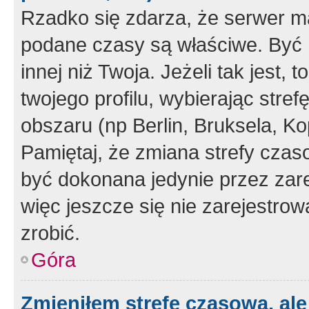
Rzadko się zdarza, że serwer m
podane czasy są właściwe. Być 
innej niż Twoja. Jeżeli tak jest,
twojego profilu, wybierając str
obszaru (np Berlin, Bruksela, Ko
Pamiętaj, że zmiana strefy czas
być dokonana jedynie przez zar
więc jeszcze się nie zarejestrow
zrobić.
Góra
Zmieniłem strefę czasową, ale