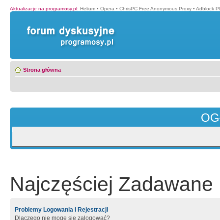
Aktualizacje na programosy.pl
:
Helium
•
Opera
•
ChrisPC Free Anonymous Proxy
•
Adblock P
Strona główna
OG
Najczęściej Zadawane 
Problemy Logowania i Rejestracji
Dlaczego nie mogę się zalogować?