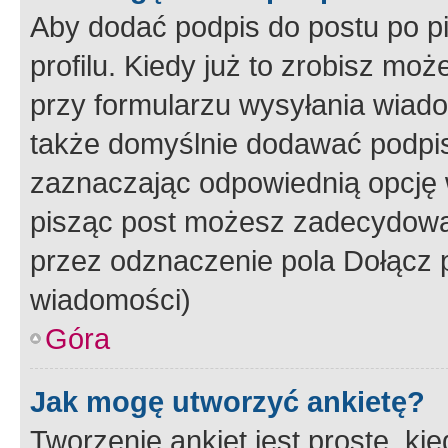
Aby dodać podpis do postu po 
profilu. Kiedy już to zrobisz m
przy formularzu wysyłania wiad
także domyślnie dodawać podpi
zaznaczając odpowiednią opcję 
pisząc post możesz zadecydowa
przez odznaczenie pola Dołącz 
wiadomości)
Góra
Jak mogę utworzyć ankietę?
Tworzenie ankiet jest proste, ki