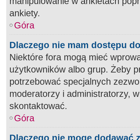
manipulowanie w ankietach popr
ankiety.
Góra
Dlaczego nie mam dostępu d
Niektóre fora mogą mieć wprowa
użytkowników albo grup. Żeby pr
potrzebować specjalnych zezwole
moderatorzy i administratorzy, w
skontaktować.
Góra
Dlaczego nie mogę dodawać 