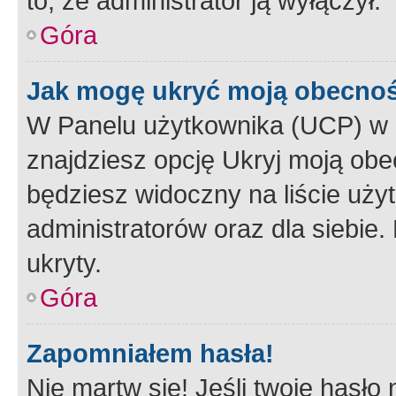
to, że administrator ją wyłączył.
Góra
Jak mogę ukryć moją obecno
W Panelu użytkownika (UCP) w 
znajdziesz opcję Ukryj moją obe
będziesz widoczny na liście użyt
administratorów oraz dla siebie.
ukryty.
Góra
Zapomniałem hasła!
Nie martw się! Jeśli twoje hasło