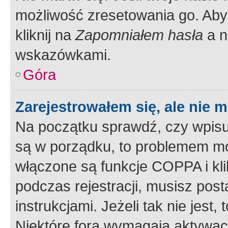
możliwość zresetowania go. Aby 
kliknij na
Zapomniałem hasła
a n
wskazówkami.
Góra
Zarejestrowałem się, ale nie 
Na początku sprawdź, czy wpisuj
są w porządku, to problemem mo
włączone są funkcje COPPA i kl
podczas rejestracji, musisz pos
instrukcjami. Jeżeli tak nie jes
Niektóre fora wymagają aktywac