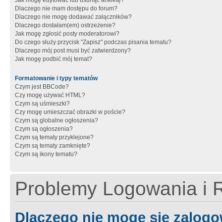
Jak mogę edytować lub usunąć ankietę?
Dlaczego nie mam dostępu do forum?
Dlaczego nie mogę dodawać załączników?
Dlaczego dostałam(em) ostrzeżenie?
Jak mogę zgłosić posty moderatorowi?
Do czego służy przycisk "Zapisz" podczas pisania tematu?
Dlaczego mój post musi być zatwierdzony?
Jak mogę podbić mój temat?
Formatowanie i typy tematów
Czym jest BBCode?
Czy mogę używać HTML?
Czym są uśmieszki?
Czy mogę umieszczać obrazki w poście?
Czym są globalne ogłoszenia?
Czym są ogłoszenia?
Czym są tematy przyklejone?
Czym są tematy zamknięte?
Czym są ikony tematu?
Problemy Logowania i R
Dlaczego nie mogę się zalog