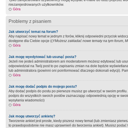
Tylko zarejestrowani użytkownicy mogą wysyłać e-maile do ludzi poprzez wbu
niezarejestrowanych użytkowników.
Góra
Problemy z pisaniem
Jak utworzyć temat na forum?
Aby napisać nowy temat w jednym z forów, kliknij odpowiedni przycisk widoc
dostępne dla Ciebie opcje ((
YMożesz zakładać nowe tematy na tym forum, Mo
Góra
Jak mogę wyedytować lub usunąć posta?
Jeżeli nie jesteś administratorem ani moderatorem możesz edytować lub usuwać
odpowiedział na Twój post to po zapisaniu zmian na dole będzie wyświetlana 
lub administratora (powinni oni poinformować dlaczego dokonali edycji). Pam
Góra
Jak mogę dodać podpis do mojego postu?
Aby dodać podpis do postu po pierwsze musisz go utworzyć w swoim profilu.
podpis do wszystkich swoich postów zaznaczając odpowiednią opcję w swoi
wysyłania wiadomości)
Góra
Jak mogę utworzyć ankietę?
Tworzenie ankiet jest proste, kiedy piszesz nowy temat (lub zmieniasz pier
to prawdopodobnie nie masz uprawnień do tworzenia ankiet). Musisz podać tyt