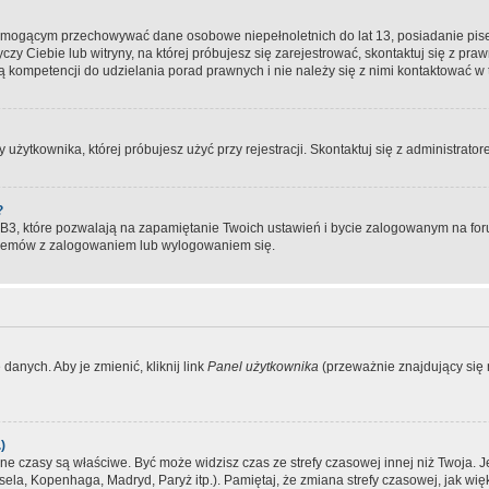
, mogącym przechowywać dane osobowe niepełnoletnich do lat 13, posiadanie pi
yczy Ciebie lub witryny, na której próbujesz się zarejestrować, skontaktuj się z pr
 kompetencji do udzielania porad prawnych i nie należy się z nimi kontaktować w te
użytkownika, której próbujesz użyć przy rejestracji. Skontaktuj się z administrat
?
, które pozwalają na zapamiętanie Twoich ustawień i bycie zalogowanym na forum
blemów z zalogowaniem lub wylogowaniem się.
danych. Aby je zmienić, kliknij link
Panel użytkownika
(przeważnie znajdujący się n
)
czasy są właściwe. Być może widzisz czas ze strefy czasowej innej niż Twoja. Jeże
sela, Kopenhaga, Madryd, Paryż itp.). Pamiętaj, że zmiana strefy czasowej, jak 