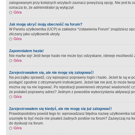
zalogowanym przy kolejnych wizytach zaznacz powyższą opcję. Nie jest to zal
oznacza to, że administrator ją wyłączył.
Góra
Jak mogę ukryć moją obecność na forum?
W Panelu użytkownika (UCP) w zakładce “Ustawienia Forum” znajdziesz opcję 
zliczany jako użytkownik ukryty.
Góra
Zapomniałem hasła!
Nie martw się! Jeśli twoje hasło nie może byc odzyskane, istnieje możliwość z
Góra
Zarejestrowałem się, ale nie mogę się zalogować!
Na początku sprawdź, czy wpisujesz poprawny login i hasło. Jeżeli te są w 
postąpić zgodnie z otrzymanymi instrukcjami. Jeżeli tak nie jest, to może 
można się na nie logować. Po rejestracji powinieneś otrzymać wiadomość czy 
że podałeś poprawny adres? Jednym z powodów wykorzystania aktywacji je
Góra
Zarejestrowałem się kiedyś, ale nie mogę się już zalogować!
Prawdopodobny powód tego to: wprowadzasz błędna nazwę użytkownika lub hasł
usunięte to być może nie pisałeś żadnych postów na forum? Zazwyczaj na fo
do dyskusji na forum.
Góra