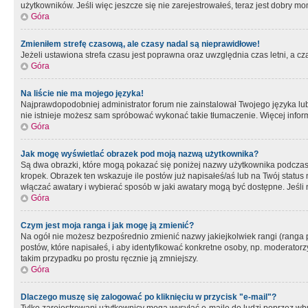
użytkowników. Jeśli więc jeszcze się nie zarejestrowałeś, teraz jest dobry mo
Góra
Zmieniłem strefę czasową, ale czasy nadal są nieprawidłowe!
Jeżeli ustawiona strefa czasu jest poprawna oraz uwzględnia czas letni, a c
Góra
Na liście nie ma mojego języka!
Najprawdopodobniej administrator forum nie zainstalował Twojego języka lub n
nie istnieje możesz sam spróbować wykonać takie tłumaczenie. Więcej inform
Góra
Jak mogę wyświetlać obrazek pod moją nazwą użytkownika?
Są dwa obrazki, które mogą pokazać się poniżej nazwy użytkownika podczas
kropek. Obrazek ten wskazuje ile postów już napisałeś/aś lub na Twój status
włączać awatary i wybierać sposób w jaki awatary mogą być dostępne. Jeśli n
Góra
Czym jest moja ranga i jak mogę ją zmienić?
Na ogół nie możesz bezpośrednio zmienić nazwy jakiejkolwiek rangi (ranga 
postów, które napisałeś, i aby identyfikować konkretne osoby, np. moderator
takim przypadku po prostu ręcznie ją zmniejszy.
Góra
Dlaczego muszę się zalogować po kliknięciu w przycisk "e-mail"?