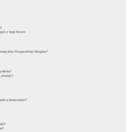
!
i!
goś z tego forum!
jej listy Przyjaciół lub Wrogów?
wyników?
 stronę!?
adki a śledzeniem?
iki?
ki?