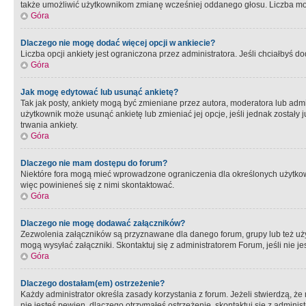
także umożliwić użytkownikom zmianę wcześniej oddanego głosu. Liczba możl
Góra
Dlaczego nie mogę dodać więcej opcji w ankiecie?
Liczba opcji ankiety jest ograniczona przez administratora. Jeśli chciałbyś do
Góra
Jak mogę edytować lub usunąć ankietę?
Tak jak posty, ankiety mogą być zmieniane przez autora, moderatora lub admi
użytkownik może usunąć ankietę lub zmieniać jej opcje, jeśli jednak został
trwania ankiety.
Góra
Dlaczego nie mam dostępu do forum?
Niektóre fora mogą mieć wprowadzone ograniczenia dla określonych użytkowni
więc powinieneś się z nimi skontaktować.
Góra
Dlaczego nie mogę dodawać załączników?
Zezwolenia załączników są przyznawane dla danego forum, grupy lub też uż
mogą wysyłać załączniki. Skontaktuj się z administratorem Forum, jeśli nie
Góra
Dlaczego dostałam(em) ostrzeżenie?
Każdy administrator określa zasady korzystania z forum. Jeżeli stwierdzą, ż
nie jesteś pewien, dlaczego otrzymałeś ostrzeżenie, skontaktuj sie z adminis