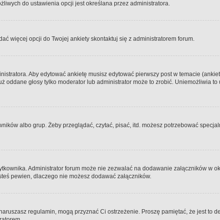
iwych do ustawienia opcji jest określana przez administratora.
dać więcej opcji do Twojej ankiety skontaktuj się z administratorem forum.
nistratora. Aby edytować ankietę musisz edytować pierwszy post w temacie (ankieta
y już oddane głosy tylko moderator lub administrator może to zrobić. Uniemożliwia
ków albo grup. Żeby przeglądać, czytać, pisać, itd. możesz potrzebować specjalny
ytkownika. Administrator forum może nie zezwalać na dodawanie załączników w o
 jesteś pewien, dlaczego nie możesz dodawać załączników.
e naruszasz regulamin, mogą przyznać Ci ostrzeżenie. Proszę pamiętać, że jest to d
tratorem.