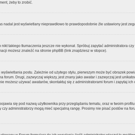
ment, żeby to zrobić.
zas nadal jest wyświetlany nieprawdłowo to prawdopodobnie źle ustawiony jest zega
ikt takiego tłumaczenia jeszcze nie wykonał. Spróbuj zapytać administratora czy m
acji możesz znaleźć na stronie phpBB (link znajdziesz w stopce).
 wyświetlania postu. Zależnie od użytego stylu, pierwszym może być obrazek pow
 na forum. Drugi, zazwyczaj większy, jest znany jako awatar i zazwyczaj jest unik
ie możesz używać awatarów, skontaktuj się z administratorami forum i zapytaj ich 
pojawia się pod nazwą użytkownika przy przeglądaniu tematu, oraz w twoim profilu
zy czy administratorzy mogą mieć specjalną rangę. Prosimy nie pisać postów na for