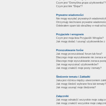
Czym jest "Domyślna grupa użytkownika"?
Czym jest link "Ekipa"?
Prywatne wiadomości
Nie mogę wysyłać prywatnych wiadomości
Otrzymuję niechciane prywatne wiadomośc
Odebrałem spam lub obraźliwy e-mail od ko
Przyjaciele i wrogowie
Czym jest moja lista Przyjaciół i Wrogów?
Jak mogę dodać / usunąć użytkowników z mo
Przeszukiwanie forów
Jak mogę przeszukiwać forum lub fora?
Dlaczego moje wyszukiwanie nie zwraca 
Dlaczego moje wyszukiwanie zwraca pustą
Jak mogę wyszukać użytkowników?
Jak mogę znaleźć moje posty i tematy?
Śledzenie tematu i Zakładki
Jaka jest różnica między utworzeniem zakł
Jak mogę śledzić wybrane fora lub tematy?
Jak mogę usunąć moje śledzenia?
Załączniki
Jak mogę odnaleźć wszystkie moje załączn
Jak mogę znaleźć wszystkie moje załączni