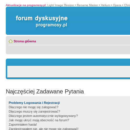
Aktualizacje na programosy.pl
:
Light Image Resizer
•
Rename Master
•
Helium
•
Opera
•
Chr
Strona główna
Najczęściej Zadawane Pytania
Problemy Logowania i Rejestracji
Dlaczego nie mogę się zalogować?
Dlaczego muszę się zarejestrować?
Dlaczego jestem automatycznie wylogowywany?
Jak mogę ukryć moją obecność na forum?
Zapomniałem hasła!
Zarejestrowałem się, ale nie mogę się zalogować!