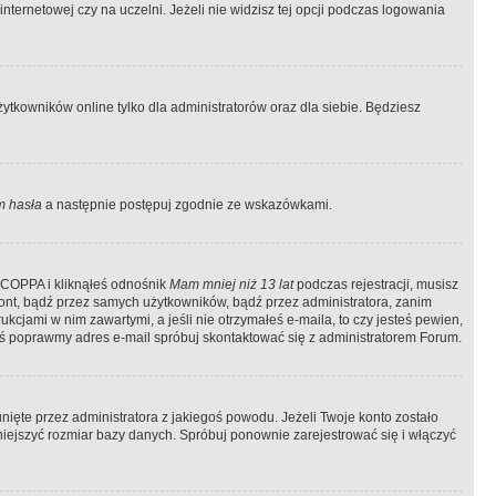
ternetowej czy na uczelni. Jeżeli nie widzisz tej opcji podczas logowania
tkowników online tylko dla administratorów oraz dla siebie. Będziesz
 hasła
a następnie postępuj zgodnie ze wskazówkami.
e COPPA i kliknąłeś odnośnik
Mam mniej niż 13 lat
podczas rejestracji, musisz
kont, bądź przez samych użytkowników, bądź przez administratora, zanim
cjami w nim zawartymi, a jeśli nie otrzymałeś e-maila, to czy jesteś pewien,
ś poprawmy adres e-mail spróbuj skontaktować się z administratorem Forum.
ięte przez administratora z jakiegoś powodu. Jeżeli Twoje konto zostało
iejszyć rozmiar bazy danych. Spróbuj ponownie zarejestrować się i włączyć