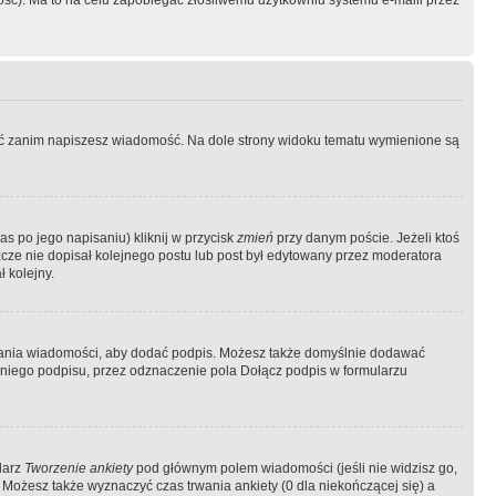
ość). Ma to na celu zapobiegać złośliwemu użytkowniu systemu e-maili przez
ować zanim napiszesz wiadomość. Na dole strony widoku tematu wymienione są
as po jego napisaniu) kliknij w przycisk
zmień
przy danym poście. Jeżeli ktoś
szcze nie dopisał kolejnego postu lub post był edytowany przez moderatora
 kolejny.
łania wiadomości, aby dodać podpis. Możesz także domyślnie dodawać
niego podpisu, przez odznaczenie pola Dołącz podpis w formularzu
larz
Tworzenie ankiety
pod głównym polem wiadomości (jeśli nie widzisz go,
 Możesz także wyznaczyć czas trwania ankiety (0 dla niekończącej się) a