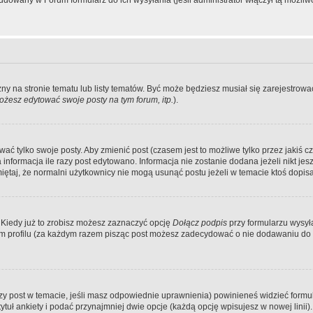
dowany w Forum formularz do ich wysyłania (jeśli administrator włączył tą możliw
zny na stronie tematu lub listy tematów. Być może będziesz musiał się zarejestr
żesz edytować swoje posty na tym forum, itp.
).
 tylko swoje posty. Aby zmienić post (czasem jest to możliwe tylko przez jakiś cz
informacja ile razy post edytowano. Informacja nie zostanie dodana jeżeli nikt je
iętaj, że normalni użytkownicy nie mogą usunąć postu jeżeli w temacie ktoś dopisał
 Kiedy już to zrobisz możesz zaznaczyć opcję
Dołącz podpis
przy formularzu wysy
m profilu (za każdym razem pisząc post możesz zadecydować o nie dodawaniu do 
wszy post w temacie, jeśli masz odpowiednie uprawnienia) powinieneś widzieć formu
uł ankiety i podać przynajmniej dwie opcje (każdą opcję wpisujesz w nowej linii).