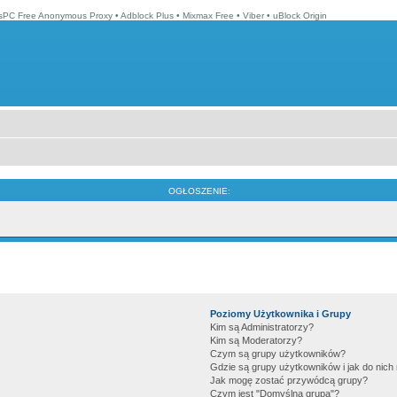
isPC Free Anonymous Proxy
•
Adblock Plus
•
Mixmax Free
•
Viber
•
uBlock Origin
OGŁOSZENIE:
Poziomy Użytkownika i Grupy
Kim są Administratorzy?
Kim są Moderatorzy?
Czym są grupy użytkowników?
Gdzie są grupy użytkowników i jak do nic
Jak mogę zostać przywódcą grupy?
Czym jest "Domyślna grupa"?