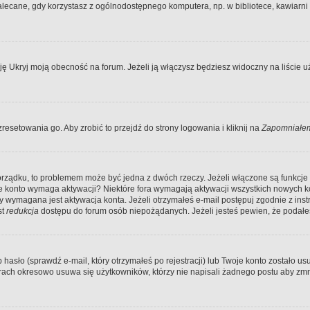
ecane, gdy korzystasz z ogólnodostępnego komputera, np. w bibliotece, kawiarni in
Ukryj moją obecność na forum. Jeżeli ją włączysz będziesz widoczny na liście uży
resetowania go. Aby zrobić to przejdź do strony logowania i kliknij na
Zapomniałem
porządku, to problemem może być jedna z dwóch rzeczy. Jeżeli włączone są funkcj
twoje konto wymaga aktywacji? Niektóre fora wymagają aktywacji wszystkich nowych 
wymagana jest aktywacja konta. Jeżeli otrzymałeś e-mail postępuj zgodnie z instruk
st
redukcja
dostępu do forum osób niepożądanych. Jeżeli jesteś pewien, że podałe
o (sprawdź e-mail, który otrzymałeś po rejestracji) lub Twoje konto zostało usun
rach okresowo usuwa się użytkowników, którzy nie napisali żadnego postu aby zmn