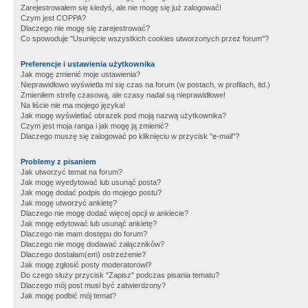
Zarejestrowałem się kiedyś, ale nie mogę się już zalogować!
Czym jest COPPA?
Dlaczego nie mogę się zarejestrować?
Co spowoduje "Usunięcie wszystkich cookies utworzonych przez forum"?
Preferencje i ustawienia użytkownika
Jak mogę zmienić moje ustawienia?
Nieprawidłowo wyświetla mi się czas na forum (w postach, w profilach, itd.)
Zmieniłem strefę czasową, ale czasy nadal są nieprawidłowe!
Na liście nie ma mojego języka!
Jak mogę wyświetlać obrazek pod moją nazwą użytkownika?
Czym jest moja ranga i jak mogę ją zmienić?
Dlaczego muszę się zalogować po kliknięciu w przycisk "e-mail"?
Problemy z pisaniem
Jak utworzyć temat na forum?
Jak mogę wyedytować lub usunąć posta?
Jak mogę dodać podpis do mojego postu?
Jak mogę utworzyć ankietę?
Dlaczego nie mogę dodać więcej opcji w ankiecie?
Jak mogę edytować lub usunąć ankietę?
Dlaczego nie mam dostępu do forum?
Dlaczego nie mogę dodawać załączników?
Dlaczego dostałam(em) ostrzeżenie?
Jak mogę zgłosić posty moderatorowi?
Do czego służy przycisk "Zapisz" podczas pisania tematu?
Dlaczego mój post musi być zatwierdzony?
Jak mogę podbić mój temat?