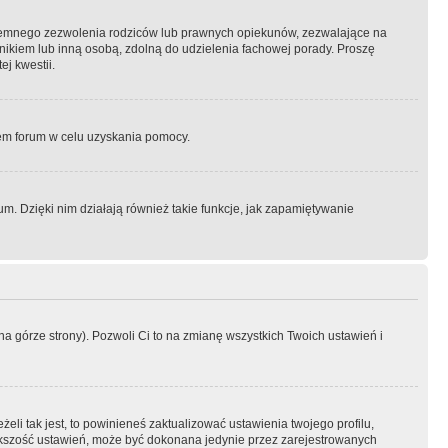
semnego zezwolenia rodziców lub prawnych opiekunów, zezwalające na
awnikiem lub inną osobą, zdolną do udzielenia fachowej porady. Proszę
j kwestii.
orem forum w celu uzyskania pomocy.
. Dzięki nim działają również takie funkcje, jak zapamiętywanie
a górze strony). Pozwoli Ci to na zmianę wszystkich Twoich ustawień i
li tak jest, to powinieneś zaktualizować ustawienia twojego profilu,
większość ustawień, może być dokonana jedynie przez zarejestrowanych