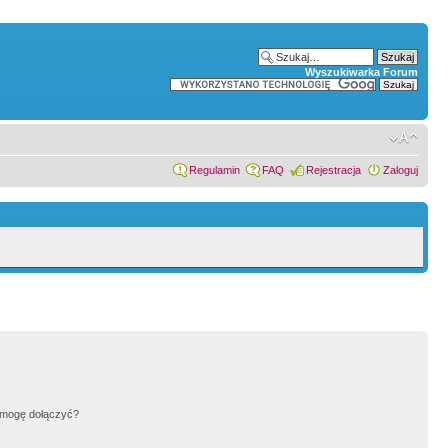
Wyszukiwarka Forum
Regulamin
FAQ
Rejestracja
Zaloguj
h mogę dołączyć?