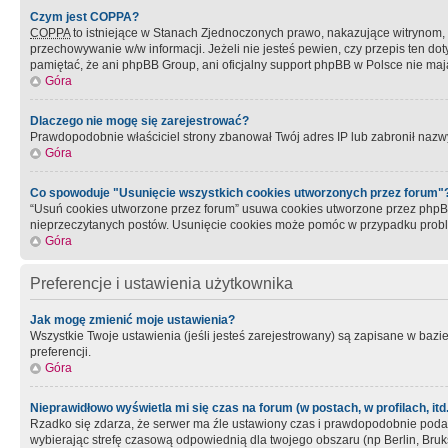
Czym jest COPPA?
COPPA
to istniejące w Stanach Zjednoczonych prawo, nakazujące witrynom
przechowywanie w/w informacji. Jeżeli nie jesteś pewien, czy przepis ten dot
pamiętać, że ani phpBB Group, ani oficjalny support phpBB w Polsce nie mają
Góra
Dlaczego nie mogę się zarejestrować?
Prawdopodobnie właściciel strony zbanował Twój adres IP lub zabronił nazwy 
Góra
Co spowoduje "Usunięcie wszystkich cookies utworzonych przez forum"
“Usuń cookies utworzone przez forum” usuwa cookies utworzone przez phpBB3
nieprzeczytanych postów. Usunięcie cookies może pomóc w przypadku pro
Góra
Preferencje i ustawienia użytkownika
Jak mogę zmienić moje ustawienia?
Wszystkie Twoje ustawienia (jeśli jesteś zarejestrowany) są zapisane w bazie 
preferencji.
Góra
Nieprawidłowo wyświetla mi się czas na forum (w postach, w profilach, itd.
Rzadko się zdarza, że serwer ma źle ustawiony czas i prawdopodobnie podane 
wybierając strefę czasową odpowiednią dla twojego obszaru (np Berlin, Bruk