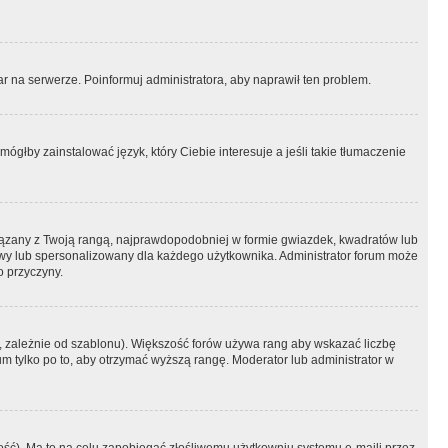
r na serwerze. Poinformuj administratora, aby naprawił ten problem.
ógłby zainstalować język, który Ciebie interesuje a jeśli takie tłumaczenie
iązany z Twoją rangą, najprawdopodobniej w formie gwiazdek, kwadratów lub
atowy lub spersonalizowany dla każdego użytkownika. Administrator forum może
o przyczyny.
, zależnie od szablonu). Większość forów używa rang aby wskazać liczbę
um tylko po to, aby otrzymać wyższą rangę. Moderator lub administrator w