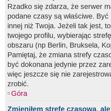
Rzadko się zdarza, że serwer m
podane czasy są właściwe. Być 
innej niż Twoja. Jeżeli tak jest,
twojego profilu, wybierając str
obszaru (np Berlin, Bruksela, Ko
Pamiętaj, że zmiana strefy czas
być dokonana jedynie przez zar
więc jeszcze się nie zarejestrow
zrobić.
Góra
Zmieniłem strefę czasową, ale