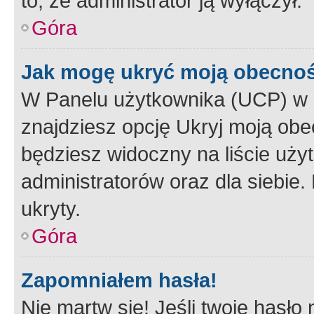
to, że administrator ją wyłączył.
Góra
Jak mogę ukryć moją obecno
W Panelu użytkownika (UCP) w 
znajdziesz opcję Ukryj moją obe
będziesz widoczny na liście użyt
administratorów oraz dla siebie.
ukryty.
Góra
Zapomniałem hasła!
Nie martw się! Jeśli twoje hasło