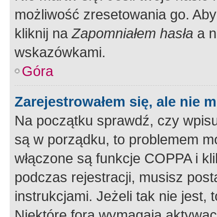
możliwość zresetowania go. Aby 
kliknij na
Zapomniałem hasła
a n
wskazówkami.
Góra
Zarejestrowałem się, ale nie 
Na początku sprawdź, czy wpisuj
są w porządku, to problemem mo
włączone są funkcje COPPA i kl
podczas rejestracji, musisz pos
instrukcjami. Jeżeli tak nie jes
Niektóre fora wymagają aktywac