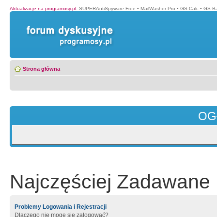
Aktualizacje na programosy.pl
:
SUPERAntiSpyware Free
•
MailWasher Pro
•
GS-Calc
•
GS-B
Strona główna
OG
Najczęściej Zadawane 
Problemy Logowania i Rejestracji
Dlaczego nie mogę się zalogować?