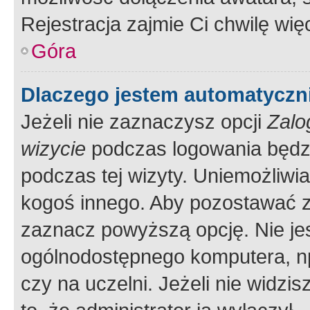
Rejestracja zajmie Ci chwilę wi
Góra
Dlaczego jestem automatycz
Jeżeli nie zaznaczysz opcji
Zalo
wizycie
podczas logowania będzi
podczas tej wizyty. Uniemożliwi
kogoś innego. Aby pozostawać 
zaznacz powyższą opcję. Nie jes
ogólnodostępnego komputera, np.
czy na uczelni. Jeżeli nie widzi