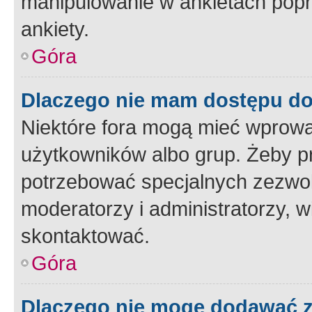
manipulowanie w ankietach popr
ankiety.
Góra
Dlaczego nie mam dostępu d
Niektóre fora mogą mieć wprowa
użytkowników albo grup. Żeby pr
potrzebować specjalnych zezwole
moderatorzy i administratorzy, w
skontaktować.
Góra
Dlaczego nie mogę dodawać 