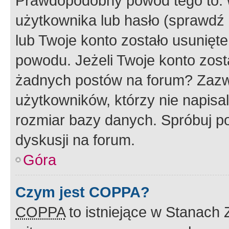
Prawdopodobny powód tego to:
użytkownika lub hasło (sprawdź e
lub Twoje konto zostało usunięte
powodu. Jeżeli Twoje konto zost
żadnych postów na forum? Zazw
użytkowników, którzy nie napisa
rozmiar bazy danych. Spróbuj po
dyskusji na forum.
Góra
Czym jest COPPA?
COPPA
to istniejące w Stanach