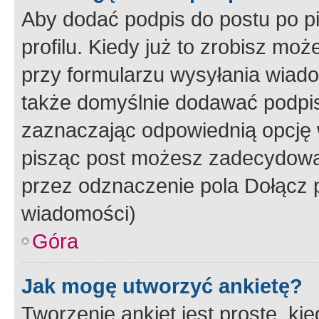
Aby dodać podpis do postu po 
profilu. Kiedy już to zrobisz m
przy formularzu wysyłania wiad
także domyślnie dodawać podpi
zaznaczając odpowiednią opcję 
pisząc post możesz zadecydowa
przez odznaczenie pola Dołącz 
wiadomości)
Góra
Jak mogę utworzyć ankietę?
Tworzenie ankiet jest proste, ki