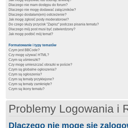
Jak mogę edytować lub usunąć ankietę?
Dlaczego nie mam dostępu do forum?
Dlaczego nie mogę dodawać załączników?
Dlaczego dostałam(em) ostrzeżenie?
Jak mogę zgłosić posty moderatorowi?
Do czego służy przycisk "Zapisz" podczas pisania tematu?
Dlaczego mój post musi być zatwierdzony?
Jak mogę podbić mój temat?
Formatowanie i typy tematów
Czym jest BBCode?
Czy mogę używać HTML?
Czym są uśmieszki?
Czy mogę umieszczać obrazki w poście?
Czym są globalne ogłoszenia?
Czym są ogłoszenia?
Czym są tematy przyklejone?
Czym są tematy zamknięte?
Czym są ikony tematu?
Problemy Logowania i R
Dlaczego nie mogę się zalog