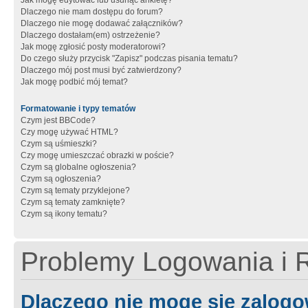
Jak mogę edytować lub usunąć ankietę?
Dlaczego nie mam dostępu do forum?
Dlaczego nie mogę dodawać załączników?
Dlaczego dostałam(em) ostrzeżenie?
Jak mogę zgłosić posty moderatorowi?
Do czego służy przycisk "Zapisz" podczas pisania tematu?
Dlaczego mój post musi być zatwierdzony?
Jak mogę podbić mój temat?
Formatowanie i typy tematów
Czym jest BBCode?
Czy mogę używać HTML?
Czym są uśmieszki?
Czy mogę umieszczać obrazki w poście?
Czym są globalne ogłoszenia?
Czym są ogłoszenia?
Czym są tematy przyklejone?
Czym są tematy zamknięte?
Czym są ikony tematu?
Problemy Logowania i R
Dlaczego nie mogę się zalog