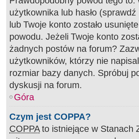
Prawdopodobny powód tego to:
użytkownika lub hasło (sprawdź e
lub Twoje konto zostało usunięte
powodu. Jeżeli Twoje konto zost
żadnych postów na forum? Zazw
użytkowników, którzy nie napisa
rozmiar bazy danych. Spróbuj po
dyskusji na forum.
Góra
Czym jest COPPA?
COPPA
to istniejące w Stanach