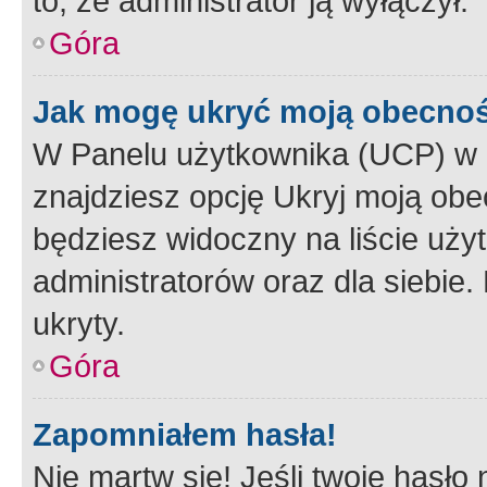
to, że administrator ją wyłączył.
Góra
Jak mogę ukryć moją obecno
W Panelu użytkownika (UCP) w 
znajdziesz opcję Ukryj moją obe
będziesz widoczny na liście użyt
administratorów oraz dla siebie.
ukryty.
Góra
Zapomniałem hasła!
Nie martw się! Jeśli twoje hasło