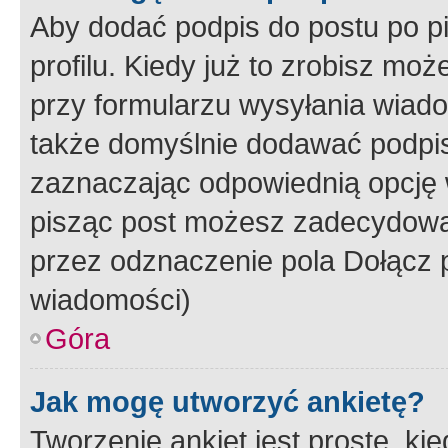
Aby dodać podpis do postu po 
profilu. Kiedy już to zrobisz m
przy formularzu wysyłania wiad
także domyślnie dodawać podpi
zaznaczając odpowiednią opcję 
pisząc post możesz zadecydowa
przez odznaczenie pola Dołącz 
wiadomości)
Góra
Jak mogę utworzyć ankietę?
Tworzenie ankiet jest proste, ki