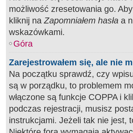
możliwość zresetowania go. Aby 
kliknij na
Zapomniałem hasła
a n
wskazówkami.
Góra
Zarejestrowałem się, ale nie 
Na początku sprawdź, czy wpisuj
są w porządku, to problemem mo
włączone są funkcje COPPA i kl
podczas rejestracji, musisz pos
instrukcjami. Jeżeli tak nie jes
Niektóre fora wymagają aktywac