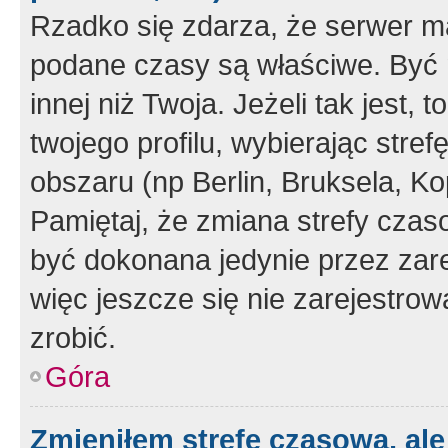
Rzadko się zdarza, że serwer m
podane czasy są właściwe. Być 
innej niż Twoja. Jeżeli tak jest,
twojego profilu, wybierając str
obszaru (np Berlin, Bruksela, Ko
Pamiętaj, że zmiana strefy czas
być dokonana jedynie przez zar
więc jeszcze się nie zarejestrow
zrobić.
Góra
Zmieniłem strefę czasową, ale