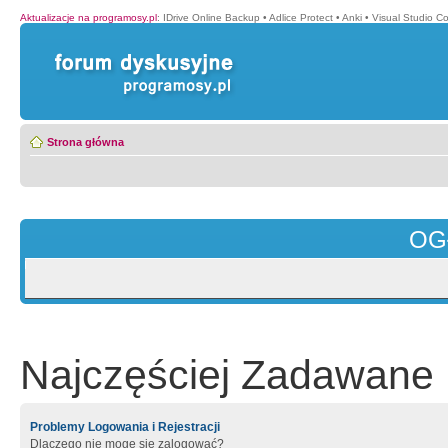
Aktualizacje na programosy.pl
:
IDrive Online Backup
•
Adlice Protect
•
Anki
•
Visual Studio C
Strona główna
OG
Najczęściej Zadawane 
Problemy Logowania i Rejestracji
Dlaczego nie mogę się zalogować?