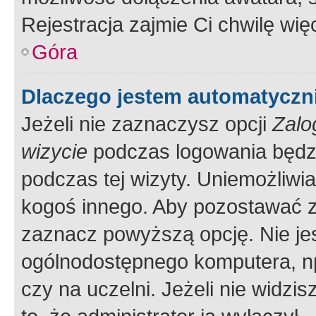
Rejestracja zajmie Ci chwilę wi
Góra
Dlaczego jestem automatycz
Jeżeli nie zaznaczysz opcji
Zalo
wizycie
podczas logowania będzi
podczas tej wizyty. Uniemożliwi
kogoś innego. Aby pozostawać 
zaznacz powyższą opcję. Nie jes
ogólnodostępnego komputera, np.
czy na uczelni. Jeżeli nie widzi