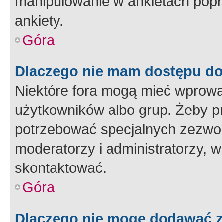
manipulowanie w ankietach popr
ankiety.
Góra
Dlaczego nie mam dostępu d
Niektóre fora mogą mieć wprowa
użytkowników albo grup. Żeby pr
potrzebować specjalnych zezwole
moderatorzy i administratorzy, w
skontaktować.
Góra
Dlaczego nie mogę dodawać 