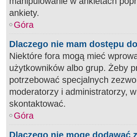
manipulowanie w ankietach popr
ankiety.
Góra
Dlaczego nie mam dostępu d
Niektóre fora mogą mieć wprowa
użytkowników albo grup. Żeby pr
potrzebować specjalnych zezwole
moderatorzy i administratorzy, w
skontaktować.
Góra
Dlaczego nie mogę dodawać 