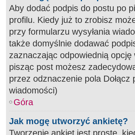
Aby dodać podpis do postu po 
profilu. Kiedy już to zrobisz m
przy formularzu wysyłania wiad
także domyślnie dodawać podpi
zaznaczając odpowiednią opcję 
pisząc post możesz zadecydowa
przez odznaczenie pola Dołącz 
wiadomości)
Góra
Jak mogę utworzyć ankietę?
Tworzenie ankiet jest proste, ki