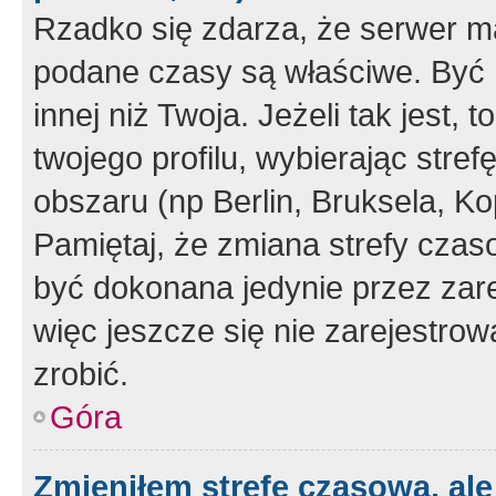
Rzadko się zdarza, że serwer m
podane czasy są właściwe. Być 
innej niż Twoja. Jeżeli tak jest,
twojego profilu, wybierając str
obszaru (np Berlin, Bruksela, Ko
Pamiętaj, że zmiana strefy czas
być dokonana jedynie przez zar
więc jeszcze się nie zarejestrow
zrobić.
Góra
Zmieniłem strefę czasową, ale