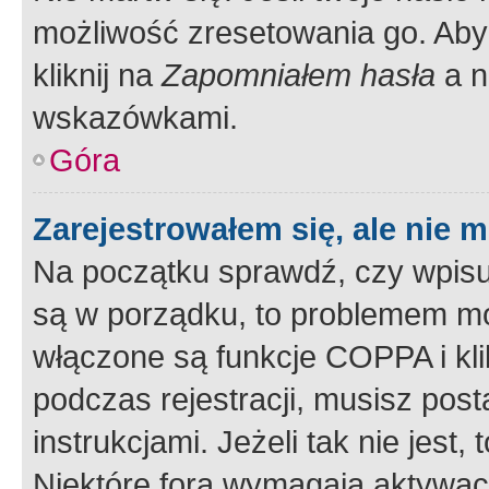
możliwość zresetowania go. Aby 
kliknij na
Zapomniałem hasła
a n
wskazówkami.
Góra
Zarejestrowałem się, ale nie 
Na początku sprawdź, czy wpisuj
są w porządku, to problemem mo
włączone są funkcje COPPA i kl
podczas rejestracji, musisz pos
instrukcjami. Jeżeli tak nie jes
Niektóre fora wymagają aktywac