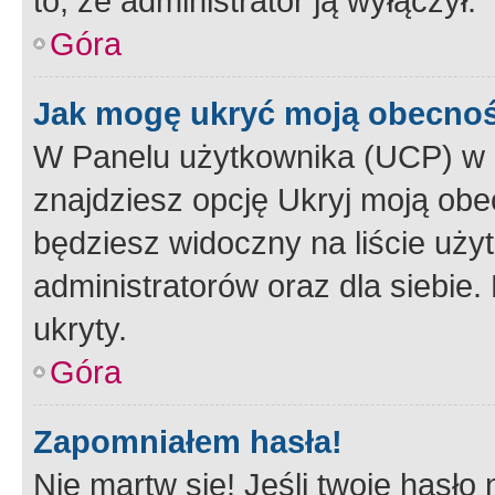
to, że administrator ją wyłączył.
Góra
Jak mogę ukryć moją obecno
W Panelu użytkownika (UCP) w 
znajdziesz opcję Ukryj moją obe
będziesz widoczny na liście użyt
administratorów oraz dla siebie.
ukryty.
Góra
Zapomniałem hasła!
Nie martw się! Jeśli twoje hasło