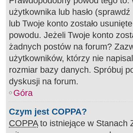
Prawdopodobny powód tego to:
użytkownika lub hasło (sprawdź e
lub Twoje konto zostało usunięte
powodu. Jeżeli Twoje konto zost
żadnych postów na forum? Zazw
użytkowników, którzy nie napisa
rozmiar bazy danych. Spróbuj po
dyskusji na forum.
Góra
Czym jest COPPA?
COPPA
to istniejące w Stanach