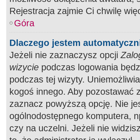
Rejestracja zajmie Ci chwilę wi
Góra
Dlaczego jestem automatycz
Jeżeli nie zaznaczysz opcji
Zalo
wizycie
podczas logowania będzi
podczas tej wizyty. Uniemożliwi
kogoś innego. Aby pozostawać 
zaznacz powyższą opcję. Nie jes
ogólnodostępnego komputera, np.
czy na uczelni. Jeżeli nie widzi