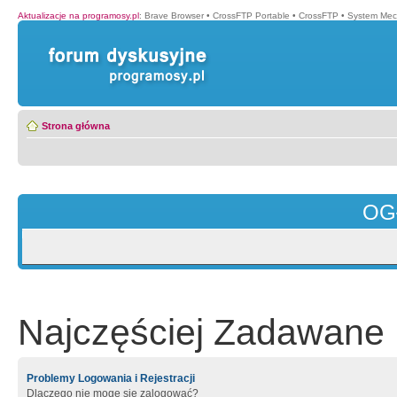
Aktualizacje na programosy.pl
:
Brave Browser
•
CrossFTP Portable
•
CrossFTP
•
System Mec
Strona główna
OG
Najczęściej Zadawane 
Problemy Logowania i Rejestracji
Dlaczego nie mogę się zalogować?