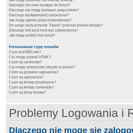
Jak mogę edytować lub usunąć ankietę?
Dlaczego nie mam dostępu do forum?
Dlaczego nie mogę dodawać załączników?
Dlaczego dostałam(em) ostrzeżenie?
Jak mogę zgłosić posty moderatorowi?
Do czego służy przycisk "Zapisz" podczas pisania tematu?
Dlaczego mój post musi być zatwierdzony?
Jak mogę podbić mój temat?
Formatowanie i typy tematów
Czym jest BBCode?
Czy mogę używać HTML?
Czym są uśmieszki?
Czy mogę umieszczać obrazki w poście?
Czym są globalne ogłoszenia?
Czym są ogłoszenia?
Czym są tematy przyklejone?
Czym są tematy zamknięte?
Czym są ikony tematu?
Problemy Logowania i R
Dlaczego nie mogę się zalog