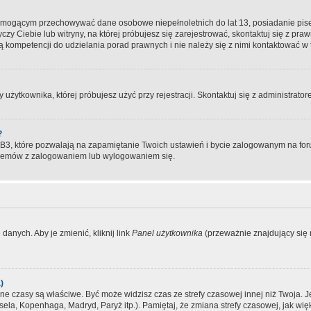
, mogącym przechowywać dane osobowe niepełnoletnich do lat 13, posiadanie pi
yczy Ciebie lub witryny, na której próbujesz się zarejestrować, skontaktuj się z pr
 kompetencji do udzielania porad prawnych i nie należy się z nimi kontaktować w te
użytkownika, której próbujesz użyć przy rejestracji. Skontaktuj się z administrat
?
, które pozwalają na zapamiętanie Twoich ustawień i bycie zalogowanym na forum
blemów z zalogowaniem lub wylogowaniem się.
danych. Aby je zmienić, kliknij link
Panel użytkownika
(przeważnie znajdujący się n
)
czasy są właściwe. Być może widzisz czas ze strefy czasowej innej niż Twoja. Jeże
sela, Kopenhaga, Madryd, Paryż itp.). Pamiętaj, że zmiana strefy czasowej, jak 