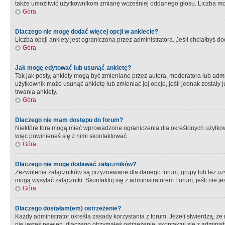
także umożliwić użytkownikom zmianę wcześniej oddanego głosu. Liczba możl
Góra
Dlaczego nie mogę dodać więcej opcji w ankiecie?
Liczba opcji ankiety jest ograniczona przez administratora. Jeśli chciałbyś do
Góra
Jak mogę edytować lub usunąć ankietę?
Tak jak posty, ankiety mogą być zmieniane przez autora, moderatora lub admi
użytkownik może usunąć ankietę lub zmieniać jej opcje, jeśli jednak został
trwania ankiety.
Góra
Dlaczego nie mam dostępu do forum?
Niektóre fora mogą mieć wprowadzone ograniczenia dla określonych użytkowni
więc powinieneś się z nimi skontaktować.
Góra
Dlaczego nie mogę dodawać załączników?
Zezwolenia załączników są przyznawane dla danego forum, grupy lub też uż
mogą wysyłać załączniki. Skontaktuj się z administratorem Forum, jeśli nie
Góra
Dlaczego dostałam(em) ostrzeżenie?
Każdy administrator określa zasady korzystania z forum. Jeżeli stwierdzą, ż
nie jesteś pewien, dlaczego otrzymałeś ostrzeżenie, skontaktuj sie z adminis