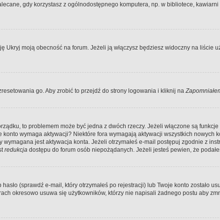
ecane, gdy korzystasz z ogólnodostępnego komputera, np. w bibliotece, kawiarni in
Ukryj moją obecność na forum. Jeżeli ją włączysz będziesz widoczny na liście uży
resetowania go. Aby zrobić to przejdź do strony logowania i kliknij na
Zapomniałem
porządku, to problemem może być jedna z dwóch rzeczy. Jeżeli włączone są funkcj
twoje konto wymaga aktywacji? Niektóre fora wymagają aktywacji wszystkich nowych 
wymagana jest aktywacja konta. Jeżeli otrzymałeś e-mail postępuj zgodnie z instruk
st
redukcja
dostępu do forum osób niepożądanych. Jeżeli jesteś pewien, że podałe
o (sprawdź e-mail, który otrzymałeś po rejestracji) lub Twoje konto zostało usun
rach okresowo usuwa się użytkowników, którzy nie napisali żadnego postu aby zmn