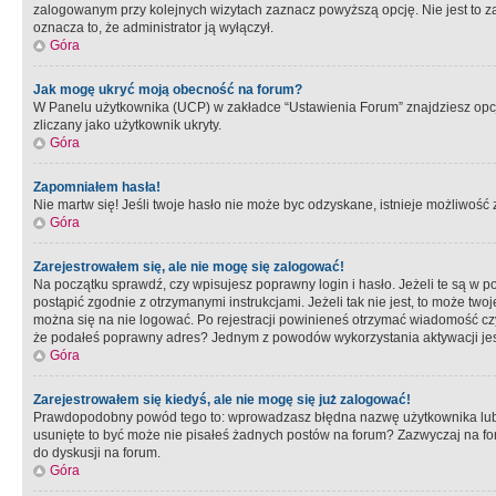
zalogowanym przy kolejnych wizytach zaznacz powyższą opcję. Nie jest to zal
oznacza to, że administrator ją wyłączył.
Góra
Jak mogę ukryć moją obecność na forum?
W Panelu użytkownika (UCP) w zakładce “Ustawienia Forum” znajdziesz opcję 
zliczany jako użytkownik ukryty.
Góra
Zapomniałem hasła!
Nie martw się! Jeśli twoje hasło nie może byc odzyskane, istnieje możliwość z
Góra
Zarejestrowałem się, ale nie mogę się zalogować!
Na początku sprawdź, czy wpisujesz poprawny login i hasło. Jeżeli te są w 
postąpić zgodnie z otrzymanymi instrukcjami. Jeżeli tak nie jest, to może 
można się na nie logować. Po rejestracji powinieneś otrzymać wiadomość czy 
że podałeś poprawny adres? Jednym z powodów wykorzystania aktywacji je
Góra
Zarejestrowałem się kiedyś, ale nie mogę się już zalogować!
Prawdopodobny powód tego to: wprowadzasz błędna nazwę użytkownika lub hasł
usunięte to być może nie pisałeś żadnych postów na forum? Zazwyczaj na fo
do dyskusji na forum.
Góra