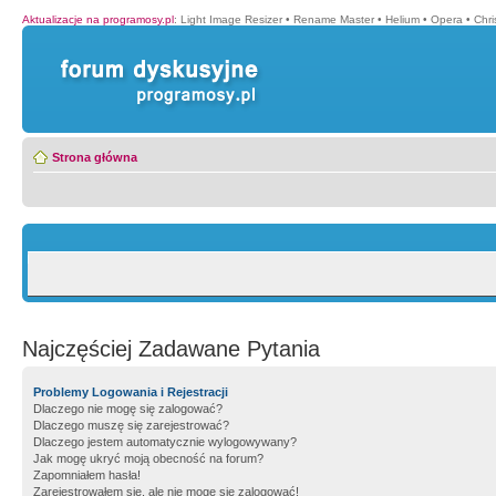
Aktualizacje na programosy.pl
:
Light Image Resizer
•
Rename Master
•
Helium
•
Opera
•
Chr
Strona główna
Najczęściej Zadawane Pytania
Problemy Logowania i Rejestracji
Dlaczego nie mogę się zalogować?
Dlaczego muszę się zarejestrować?
Dlaczego jestem automatycznie wylogowywany?
Jak mogę ukryć moją obecność na forum?
Zapomniałem hasła!
Zarejestrowałem się, ale nie mogę się zalogować!