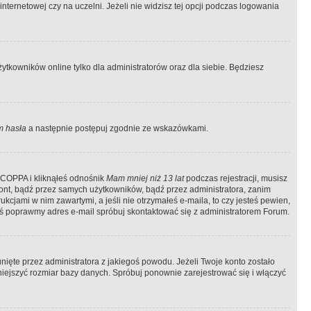
ternetowej czy na uczelni. Jeżeli nie widzisz tej opcji podczas logowania
tkowników online tylko dla administratorów oraz dla siebie. Będziesz
 hasła
a następnie postępuj zgodnie ze wskazówkami.
e COPPA i kliknąłeś odnośnik
Mam mniej niż 13 lat
podczas rejestracji, musisz
kont, bądź przez samych użytkowników, bądź przez administratora, zanim
cjami w nim zawartymi, a jeśli nie otrzymałeś e-maila, to czy jesteś pewien,
ś poprawmy adres e-mail spróbuj skontaktować się z administratorem Forum.
ięte przez administratora z jakiegoś powodu. Jeżeli Twoje konto zostało
iejszyć rozmiar bazy danych. Spróbuj ponownie zarejestrować się i włączyć