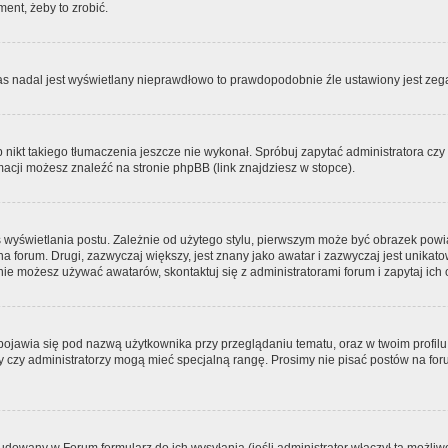
ment, żeby to zrobić.
zas nadal jest wyświetlany nieprawdłowo to prawdopodobnie źle ustawiony jest zega
ikt takiego tłumaczenia jeszcze nie wykonał. Spróbuj zapytać administratora czy m
acji możesz znaleźć na stronie phpBB (link znajdziesz w stopce).
 wyświetlania postu. Zależnie od użytego stylu, pierwszym może być obrazek pow
 na forum. Drugi, zazwyczaj większy, jest znany jako awatar i zazwyczaj jest unik
ie możesz używać awatarów, skontaktuj się z administratorami forum i zapytaj ich 
pojawia się pod nazwą użytkownika przy przeglądaniu tematu, oraz w twoim profilu
zy czy administratorzy mogą mieć specjalną rangę. Prosimy nie pisać postów na for