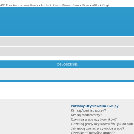
isPC Free Anonymous Proxy
•
Adblock Plus
•
Mixmax Free
•
Viber
•
uBlock Origin
OGŁOSZENIE:
Poziomy Użytkownika i Grupy
Kim są Administratorzy?
Kim są Moderatorzy?
Czym są grupy użytkowników?
Gdzie są grupy użytkowników i jak do nic
Jak mogę zostać przywódcą grupy?
Czym jest "Domyślna grupa"?