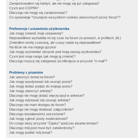
Zarejestrowałem się kiedyś, ale nie mogę się już zalogować!
Czym jest COPPA?
Dlaczego nie mogę się zarejestrować?
Co spowoduje "Usunięcie wszystkich cookies utworzonych przez forum"?
Preferencje i ustawienia użytkownika
Jak mogę zmienić moje ustawienia?
Nieprawidłowo wyświetla mi się czas na forum (w postach, w profilach, itd.)
Zmieniłem strefę czasową, ale czasy nadal są nieprawidłowe!
Na liście nie ma mojego języka!
Jak mogę wyświetlać obrazek pod moją nazwą użytkownika?
Czym jest moja ranga i jak mogę ją zmienić?
Dlaczego muszę się zalogować po kliknięciu w przycisk "e-mail"?
Problemy z pisaniem
Jak utworzyć temat na forum?
Jak mogę wyedytować lub usunąć posta?
Jak mogę dodać podpis do mojego postu?
Jak mogę utworzyć ankietę?
Dlaczego nie mogę dodać więcej opcji w ankiecie?
Jak mogę edytować lub usunąć ankietę?
Dlaczego nie mam dostępu do forum?
Dlaczego nie mogę dodawać załączników?
Dlaczego dostałam(em) ostrzeżenie?
Jak mogę zgłosić posty moderatorowi?
Do czego służy przycisk "Zapisz" podczas pisania tematu?
Dlaczego mój post musi być zatwierdzony?
Jak mogę podbić mój temat?