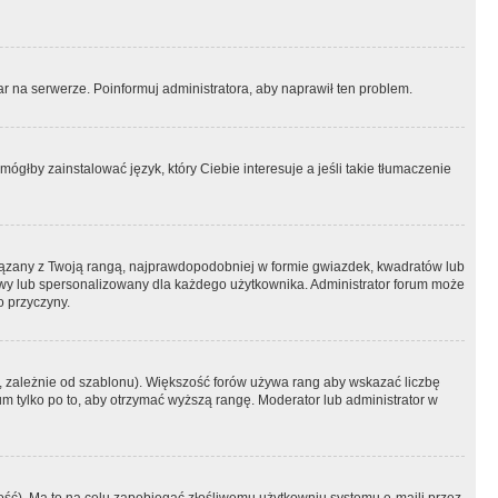
r na serwerze. Poinformuj administratora, aby naprawił ten problem.
ógłby zainstalować język, który Ciebie interesuje a jeśli takie tłumaczenie
iązany z Twoją rangą, najprawdopodobniej w formie gwiazdek, kwadratów lub
atowy lub spersonalizowany dla każdego użytkownika. Administrator forum może
o przyczyny.
, zależnie od szablonu). Większość forów używa rang aby wskazać liczbę
um tylko po to, aby otrzymać wyższą rangę. Moderator lub administrator w