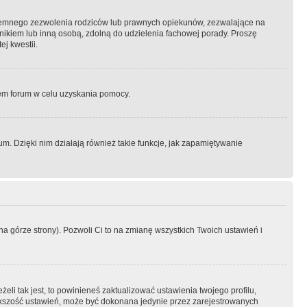
semnego zezwolenia rodziców lub prawnych opiekunów, zezwalające na
awnikiem lub inną osobą, zdolną do udzielenia fachowej porady. Proszę
j kwestii.
orem forum w celu uzyskania pomocy.
. Dzięki nim działają również takie funkcje, jak zapamiętywanie
a górze strony). Pozwoli Ci to na zmianę wszystkich Twoich ustawień i
li tak jest, to powinieneś zaktualizować ustawienia twojego profilu,
większość ustawień, może być dokonana jedynie przez zarejestrowanych