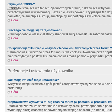
Czym jest COPPA?
COPPA
to istniejące w Stanach Zjednoczonych prawo, nakazujące witrynom
przechowywanie w/w informacji. Jeżeli nie jesteś pewien, czy przepis ten dot
pamiętać, że ani phpBB Group, ani oficjalny support phpBB w Polsce nie mają
Góra
Dlaczego nie mogę się zarejestrować?
Prawdopodobnie właściciel strony zbanował Twój adres IP lub zabronił nazwy 
Góra
Co spowoduje "Usunięcie wszystkich cookies utworzonych przez forum"
“Usuń cookies utworzone przez forum” usuwa cookies utworzone przez phpBB3
nieprzeczytanych postów. Usunięcie cookies może pomóc w przypadku pro
Góra
Preferencje i ustawienia użytkownika
Jak mogę zmienić moje ustawienia?
Wszystkie Twoje ustawienia (jeśli jesteś zarejestrowany) są zapisane w bazie 
preferencji.
Góra
Nieprawidłowo wyświetla mi się czas na forum (w postach, w profilach, itd.
Rzadko się zdarza, że serwer ma źle ustawiony czas i prawdopodobnie podane 
wybierając strefę czasową odpowiednią dla twojego obszaru (np Berlin, Bruk