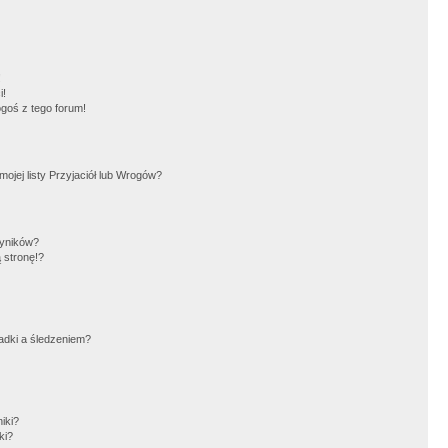
!
i!
goś z tego forum!
jej listy Przyjaciół lub Wrogów?
wyników?
 stronę!?
adki a śledzeniem?
iki?
ki?