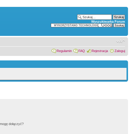
Wyszukiwarka Forum
Regulamin
FAQ
Rejestracja
Zaloguj
h mogę dołączyć?