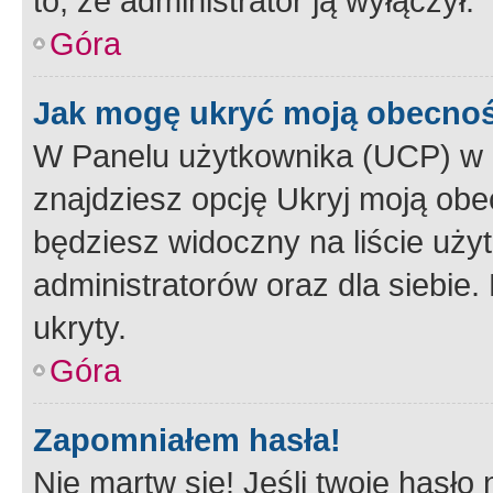
to, że administrator ją wyłączył.
Góra
Jak mogę ukryć moją obecno
W Panelu użytkownika (UCP) w 
znajdziesz opcję Ukryj moją obe
będziesz widoczny na liście użyt
administratorów oraz dla siebie.
ukryty.
Góra
Zapomniałem hasła!
Nie martw się! Jeśli twoje hasło