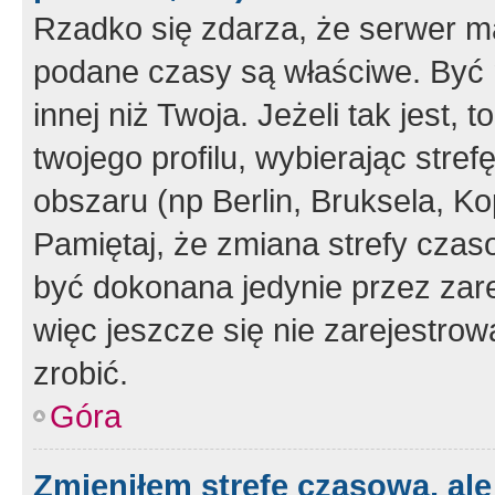
Rzadko się zdarza, że serwer m
podane czasy są właściwe. Być 
innej niż Twoja. Jeżeli tak jest,
twojego profilu, wybierając str
obszaru (np Berlin, Bruksela, Ko
Pamiętaj, że zmiana strefy czas
być dokonana jedynie przez zar
więc jeszcze się nie zarejestrow
zrobić.
Góra
Zmieniłem strefę czasową, ale