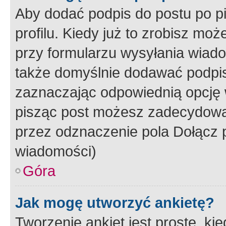
Aby dodać podpis do postu po 
profilu. Kiedy już to zrobisz m
przy formularzu wysyłania wiad
także domyślnie dodawać podpi
zaznaczając odpowiednią opcję 
pisząc post możesz zadecydowa
przez odznaczenie pola Dołącz 
wiadomości)
Góra
Jak mogę utworzyć ankietę?
Tworzenie ankiet jest proste, ki