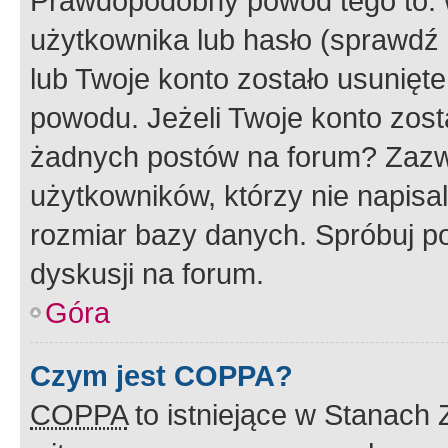
Prawdopodobny powód tego to:
użytkownika lub hasło (sprawdź e
lub Twoje konto zostało usunięte
powodu. Jeżeli Twoje konto zost
żadnych postów na forum? Zazw
użytkowników, którzy nie napisa
rozmiar bazy danych. Spróbuj po
dyskusji na forum.
Góra
Czym jest COPPA?
COPPA
to istniejące w Stanach