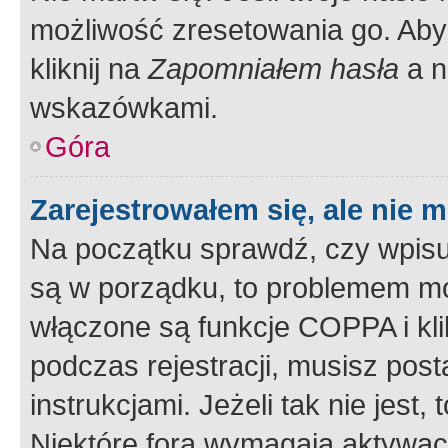
możliwość zresetowania go. Aby 
kliknij na
Zapomniałem hasła
a n
wskazówkami.
Góra
Zarejestrowałem się, ale nie 
Na początku sprawdź, czy wpisuj
są w porządku, to problemem mo
włączone są funkcje COPPA i kl
podczas rejestracji, musisz pos
instrukcjami. Jeżeli tak nie jes
Niektóre fora wymagają aktywac