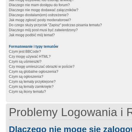
Jak mogę edytować lub usunąć ankietę?
Dlaczego nie mam dostępu do forum?
Dlaczego nie mogę dodawać załączników?
Dlaczego dostałam(em) ostrzeżenie?
Jak mogę zgłosić posty moderatorowi?
Do czego służy przycisk "Zapisz" podczas pisania tematu?
Dlaczego mój post musi być zatwierdzony?
Jak mogę podbić mój temat?
Formatowanie i typy tematów
Czym jest BBCode?
Czy mogę używać HTML?
Czym są uśmieszki?
Czy mogę umieszczać obrazki w poście?
Czym są globalne ogłoszenia?
Czym są ogłoszenia?
Czym są tematy przyklejone?
Czym są tematy zamknięte?
Czym są ikony tematu?
Problemy Logowania i R
Dlaczego nie mogę się zalog