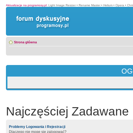
Aktualizacje na programosy.pl
:
Light Image Resizer
•
Rename Master
•
Helium
•
Opera
•
Chr
Strona główna
OG
Najczęściej Zadawane 
Problemy Logowania i Rejestracji
Dlaczego nie mogę się zalogować?