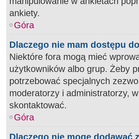
manipulowanie w ankietach popr
ankiety.
Góra
Dlaczego nie mam dostępu d
Niektóre fora mogą mieć wprowa
użytkowników albo grup. Żeby pr
potrzebować specjalnych zezwole
moderatorzy i administratorzy, w
skontaktować.
Góra
Dlaczego nie mogę dodawać 