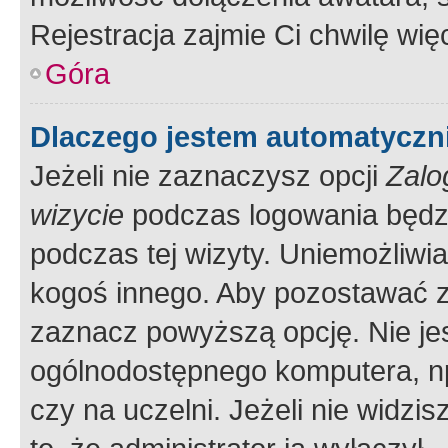
Rejestracja zajmie Ci chwilę wi
Góra
Dlaczego jestem automatycz
Jeżeli nie zaznaczysz opcji
Zalo
wizycie
podczas logowania będzi
podczas tej wizyty. Uniemożliwi
kogoś innego. Aby pozostawać 
zaznacz powyższą opcję. Nie jes
ogólnodostępnego komputera, np.
czy na uczelni. Jeżeli nie widzi