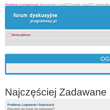
Aktualizacje na programosy.pl
:
Brave Browser
•
CrossFTP Portable
•
CrossFTP
•
System Mec
Strona główna
OG
Najczęściej Zadawane 
Problemy Logowania i Rejestracji
Dlaczego nie mogę się zalogować?