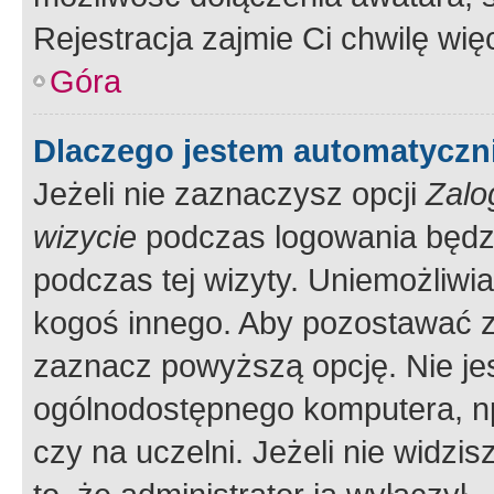
Rejestracja zajmie Ci chwilę wi
Góra
Dlaczego jestem automatycz
Jeżeli nie zaznaczysz opcji
Zalo
wizycie
podczas logowania będzi
podczas tej wizyty. Uniemożliwi
kogoś innego. Aby pozostawać 
zaznacz powyższą opcję. Nie jes
ogólnodostępnego komputera, np.
czy na uczelni. Jeżeli nie widzi