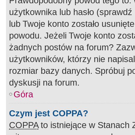
Prawdopodobny powód tego to:
użytkownika lub hasło (sprawdź e
lub Twoje konto zostało usunięte
powodu. Jeżeli Twoje konto zost
żadnych postów na forum? Zazw
użytkowników, którzy nie napisa
rozmiar bazy danych. Spróbuj po
dyskusji na forum.
Góra
Czym jest COPPA?
COPPA
to istniejące w Stanach