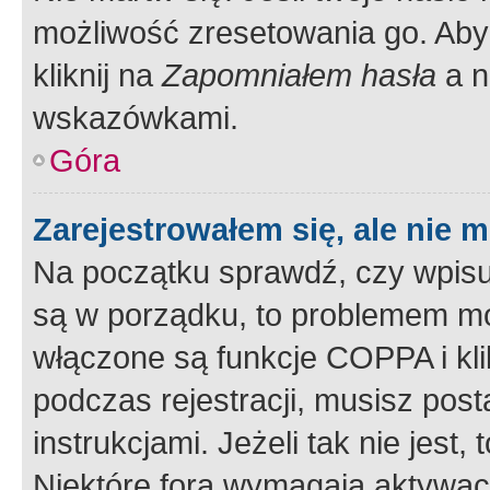
możliwość zresetowania go. Aby 
kliknij na
Zapomniałem hasła
a n
wskazówkami.
Góra
Zarejestrowałem się, ale nie 
Na początku sprawdź, czy wpisuj
są w porządku, to problemem mo
włączone są funkcje COPPA i kl
podczas rejestracji, musisz pos
instrukcjami. Jeżeli tak nie jes
Niektóre fora wymagają aktywac