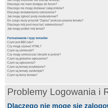
Jak mogę edytować lub usunąć ankietę?
Dlaczego nie mam dostępu do forum?
Dlaczego nie mogę dodawać załączników?
Dlaczego dostałam(em) ostrzeżenie?
Jak mogę zgłosić posty moderatorowi?
Do czego służy przycisk "Zapisz" podczas pisania tematu?
Dlaczego mój post musi być zatwierdzony?
Jak mogę podbić mój temat?
Formatowanie i typy tematów
Czym jest BBCode?
Czy mogę używać HTML?
Czym są uśmieszki?
Czy mogę umieszczać obrazki w poście?
Czym są globalne ogłoszenia?
Czym są ogłoszenia?
Czym są tematy przyklejone?
Czym są tematy zamknięte?
Czym są ikony tematu?
Problemy Logowania i R
Dlaczego nie mogę się zalog