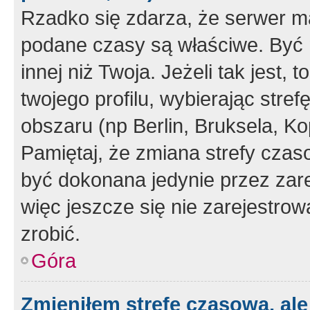
Rzadko się zdarza, że serwer m
podane czasy są właściwe. Być 
innej niż Twoja. Jeżeli tak jest,
twojego profilu, wybierając str
obszaru (np Berlin, Bruksela, Ko
Pamiętaj, że zmiana strefy czas
być dokonana jedynie przez zar
więc jeszcze się nie zarejestrow
zrobić.
Góra
Zmieniłem strefę czasową, ale