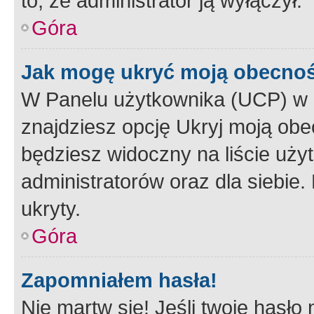
to, że administrator ją wyłączył.
Góra
Jak mogę ukryć moją obecno
W Panelu użytkownika (UCP) w 
znajdziesz opcję Ukryj moją obe
będziesz widoczny na liście użyt
administratorów oraz dla siebie.
ukryty.
Góra
Zapomniałem hasła!
Nie martw się! Jeśli twoje hasło