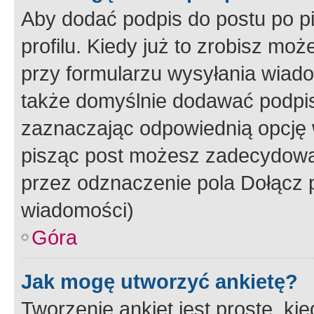
Aby dodać podpis do postu po 
profilu. Kiedy już to zrobisz m
przy formularzu wysyłania wiad
także domyślnie dodawać podpi
zaznaczając odpowiednią opcję 
pisząc post możesz zadecydowa
przez odznaczenie pola Dołącz 
wiadomości)
Góra
Jak mogę utworzyć ankietę?
Tworzenie ankiet jest proste, ki