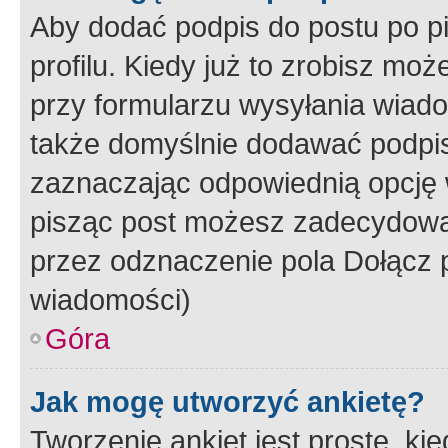
Aby dodać podpis do postu po 
profilu. Kiedy już to zrobisz m
przy formularzu wysyłania wiad
także domyślnie dodawać podpi
zaznaczając odpowiednią opcję 
pisząc post możesz zadecydowa
przez odznaczenie pola Dołącz 
wiadomości)
Góra
Jak mogę utworzyć ankietę?
Tworzenie ankiet jest proste, ki