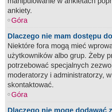
manipulowanie w ankietach popr
ankiety.
Góra
Dlaczego nie mam dostępu d
Niektóre fora mogą mieć wprowa
użytkowników albo grup. Żeby pr
potrzebować specjalnych zezwole
moderatorzy i administratorzy, w
skontaktować.
Góra
Dlaczego nie mogę dodawać 