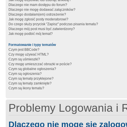
Jak mogę edytować lub usunąć ankietę?
Dlaczego nie mam dostępu do forum?
Dlaczego nie mogę dodawać załączników?
Dlaczego dostałam(em) ostrzeżenie?
Jak mogę zgłosić posty moderatorowi?
Do czego służy przycisk "Zapisz" podczas pisania tematu?
Dlaczego mój post musi być zatwierdzony?
Jak mogę podbić mój temat?
Formatowanie i typy tematów
Czym jest BBCode?
Czy mogę używać HTML?
Czym są uśmieszki?
Czy mogę umieszczać obrazki w poście?
Czym są globalne ogłoszenia?
Czym są ogłoszenia?
Czym są tematy przyklejone?
Czym są tematy zamknięte?
Czym są ikony tematu?
Problemy Logowania i R
Dlaczego nie mogę się zalog