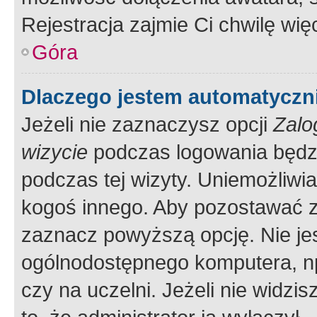
Rejestracja zajmie Ci chwilę wi
Góra
Dlaczego jestem automatycz
Jeżeli nie zaznaczysz opcji
Zalo
wizycie
podczas logowania będzi
podczas tej wizyty. Uniemożliwi
kogoś innego. Aby pozostawać 
zaznacz powyższą opcję. Nie jes
ogólnodostępnego komputera, np.
czy na uczelni. Jeżeli nie widzi