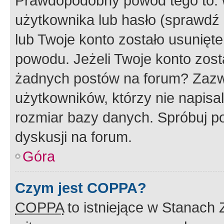
Prawdopodobny powód tego to:
użytkownika lub hasło (sprawdź e
lub Twoje konto zostało usunięte
powodu. Jeżeli Twoje konto zost
żadnych postów na forum? Zazw
użytkowników, którzy nie napisa
rozmiar bazy danych. Spróbuj po
dyskusji na forum.
Góra
Czym jest COPPA?
COPPA
to istniejące w Stanach