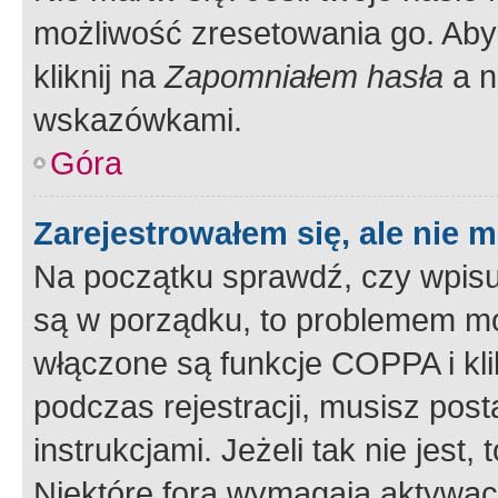
możliwość zresetowania go. Aby 
kliknij na
Zapomniałem hasła
a n
wskazówkami.
Góra
Zarejestrowałem się, ale nie 
Na początku sprawdź, czy wpisuj
są w porządku, to problemem mo
włączone są funkcje COPPA i kl
podczas rejestracji, musisz pos
instrukcjami. Jeżeli tak nie jes
Niektóre fora wymagają aktywac