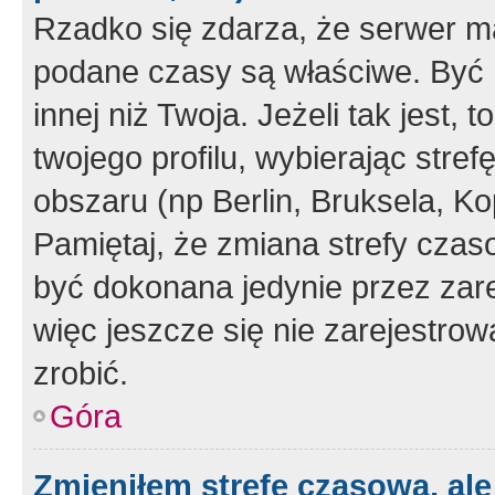
Rzadko się zdarza, że serwer m
podane czasy są właściwe. Być 
innej niż Twoja. Jeżeli tak jest,
twojego profilu, wybierając str
obszaru (np Berlin, Bruksela, Ko
Pamiętaj, że zmiana strefy czas
być dokonana jedynie przez zar
więc jeszcze się nie zarejestrow
zrobić.
Góra
Zmieniłem strefę czasową, ale