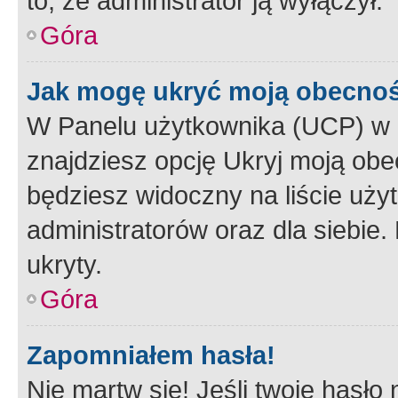
to, że administrator ją wyłączył.
Góra
Jak mogę ukryć moją obecno
W Panelu użytkownika (UCP) w 
znajdziesz opcję Ukryj moją obe
będziesz widoczny na liście użyt
administratorów oraz dla siebie.
ukryty.
Góra
Zapomniałem hasła!
Nie martw się! Jeśli twoje hasło