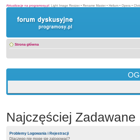
Aktualizacje na programosy.pl
:
Light Image Resizer
•
Rename Master
•
Helium
•
Opera
•
Chr
Strona główna
OG
Najczęściej Zadawane 
Problemy Logowania i Rejestracji
Dlaczego nie mogę się zalogować?