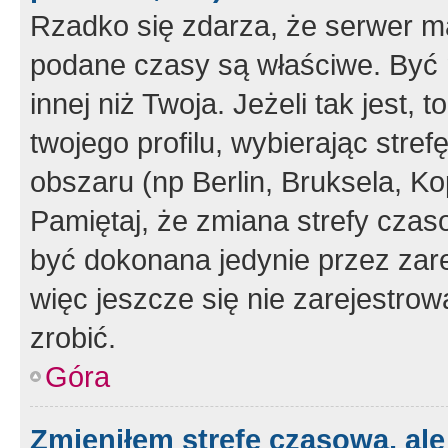
Rzadko się zdarza, że serwer m
podane czasy są właściwe. Być 
innej niż Twoja. Jeżeli tak jest,
twojego profilu, wybierając str
obszaru (np Berlin, Bruksela, Ko
Pamiętaj, że zmiana strefy czas
być dokonana jedynie przez zar
więc jeszcze się nie zarejestrow
zrobić.
Góra
Zmieniłem strefę czasową, ale