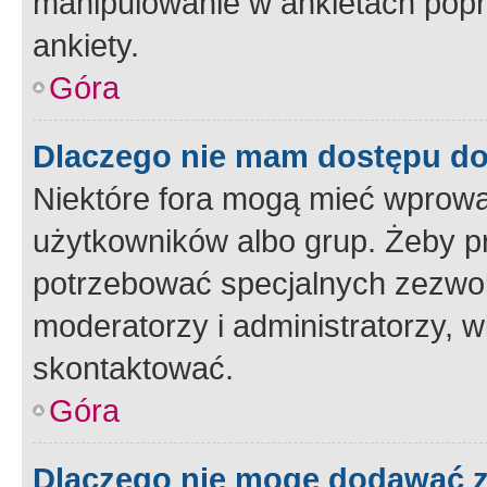
manipulowanie w ankietach popr
ankiety.
Góra
Dlaczego nie mam dostępu d
Niektóre fora mogą mieć wprowa
użytkowników albo grup. Żeby pr
potrzebować specjalnych zezwole
moderatorzy i administratorzy, w
skontaktować.
Góra
Dlaczego nie mogę dodawać 