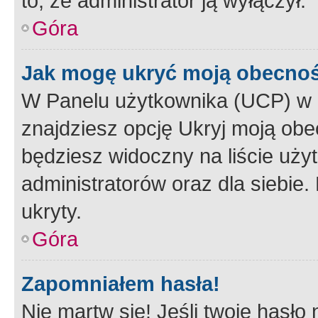
to, że administrator ją wyłączył.
Góra
Jak mogę ukryć moją obecno
W Panelu użytkownika (UCP) w 
znajdziesz opcję Ukryj moją obe
będziesz widoczny na liście użyt
administratorów oraz dla siebie.
ukryty.
Góra
Zapomniałem hasła!
Nie martw się! Jeśli twoje hasło