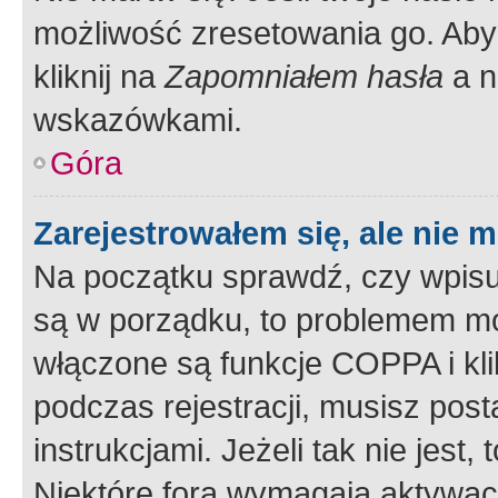
możliwość zresetowania go. Aby 
kliknij na
Zapomniałem hasła
a n
wskazówkami.
Góra
Zarejestrowałem się, ale nie 
Na początku sprawdź, czy wpisuj
są w porządku, to problemem mo
włączone są funkcje COPPA i kl
podczas rejestracji, musisz pos
instrukcjami. Jeżeli tak nie jes
Niektóre fora wymagają aktywac