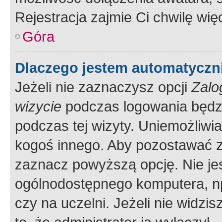
Rejestracja zajmie Ci chwilę wi
Góra
Dlaczego jestem automatycz
Jeżeli nie zaznaczysz opcji
Zalo
wizycie
podczas logowania będzi
podczas tej wizyty. Uniemożliwi
kogoś innego. Aby pozostawać 
zaznacz powyższą opcję. Nie jes
ogólnodostępnego komputera, np.
czy na uczelni. Jeżeli nie widzi