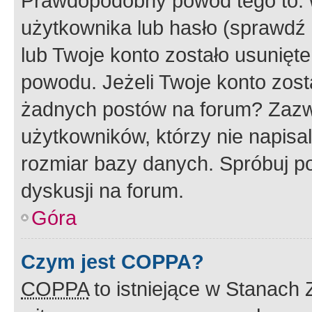
Prawdopodobny powód tego to:
użytkownika lub hasło (sprawdź e
lub Twoje konto zostało usunięte
powodu. Jeżeli Twoje konto zost
żadnych postów na forum? Zazw
użytkowników, którzy nie napisa
rozmiar bazy danych. Spróbuj po
dyskusji na forum.
Góra
Czym jest COPPA?
COPPA
to istniejące w Stanach