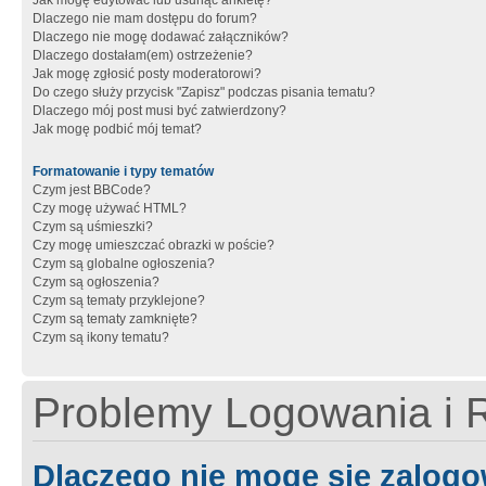
Jak mogę edytować lub usunąć ankietę?
Dlaczego nie mam dostępu do forum?
Dlaczego nie mogę dodawać załączników?
Dlaczego dostałam(em) ostrzeżenie?
Jak mogę zgłosić posty moderatorowi?
Do czego służy przycisk "Zapisz" podczas pisania tematu?
Dlaczego mój post musi być zatwierdzony?
Jak mogę podbić mój temat?
Formatowanie i typy tematów
Czym jest BBCode?
Czy mogę używać HTML?
Czym są uśmieszki?
Czy mogę umieszczać obrazki w poście?
Czym są globalne ogłoszenia?
Czym są ogłoszenia?
Czym są tematy przyklejone?
Czym są tematy zamknięte?
Czym są ikony tematu?
Problemy Logowania i R
Dlaczego nie mogę się zalog