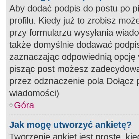
Aby dodać podpis do postu po 
profilu. Kiedy już to zrobisz m
przy formularzu wysyłania wiad
także domyślnie dodawać podpi
zaznaczając odpowiednią opcję 
pisząc post możesz zadecydowa
przez odznaczenie pola Dołącz 
wiadomości)
Góra
Jak mogę utworzyć ankietę?
Tworzenie ankiet jest proste, ki