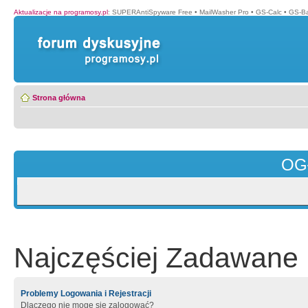
Aktualizacje na programosy.pl
:
SUPERAntiSpyware Free
•
MailWasher Pro
•
GS-Calc
•
GS-B
Strona główna
OG
Najczęściej Zadawane 
Problemy Logowania i Rejestracji
Dlaczego nie mogę się zalogować?