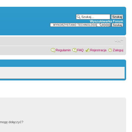
Wyszukiwarka Forum
Regulamin
FAQ
Rejestracja
Zaloguj
h mogę dołączyć?