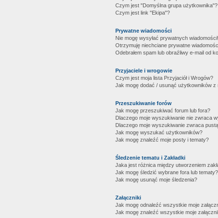
Czym jest "Domyślna grupa użytkownika"?
Czym jest link "Ekipa"?
Prywatne wiadomości
Nie mogę wysyłać prywatnych wiadomości
Otrzymuję niechciane prywatne wiadomośc
Odebrałem spam lub obraźliwy e-mail od ko
Przyjaciele i wrogowie
Czym jest moja lista Przyjaciół i Wrogów?
Jak mogę dodać / usunąć użytkowników z mo
Przeszukiwanie forów
Jak mogę przeszukiwać forum lub fora?
Dlaczego moje wyszukiwanie nie zwraca 
Dlaczego moje wyszukiwanie zwraca pustą
Jak mogę wyszukać użytkowników?
Jak mogę znaleźć moje posty i tematy?
Śledzenie tematu i Zakładki
Jaka jest różnica między utworzeniem zakł
Jak mogę śledzić wybrane fora lub tematy?
Jak mogę usunąć moje śledzenia?
Załączniki
Jak mogę odnaleźć wszystkie moje załączn
Jak mogę znaleźć wszystkie moje załączni