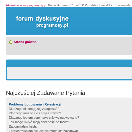
Aktualizacje na programosy.pl
:
Brave Browser
•
CrossFTP Portable
•
CrossFTP
•
System Mec
Strona główna
Najczęściej Zadawane Pytania
Problemy Logowania i Rejestracji
Dlaczego nie mogę się zalogować?
Dlaczego muszę się zarejestrować?
Dlaczego jestem automatycznie wylogowywany?
Jak mogę ukryć moją obecność na forum?
Zapomniałem hasła!
Zarejestrowałem się, ale nie mogę się zalogować!