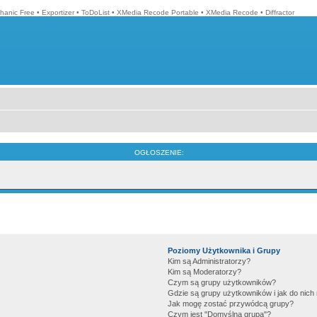
hanic Free
•
Exportizer
•
ToDoList
•
XMedia Recode Portable
•
XMedia Recode
•
Diffractor
OGŁOSZENIE:
Poziomy Użytkownika i Grupy
Kim są Administratorzy?
Kim są Moderatorzy?
Czym są grupy użytkowników?
Gdzie są grupy użytkowników i jak do nic
Jak mogę zostać przywódcą grupy?
Czym jest "Domyślna grupa"?