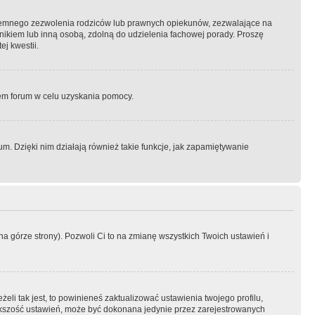
semnego zezwolenia rodziców lub prawnych opiekunów, zezwalające na
awnikiem lub inną osobą, zdolną do udzielenia fachowej porady. Proszę
j kwestii.
orem forum w celu uzyskania pomocy.
. Dzięki nim działają również takie funkcje, jak zapamiętywanie
a górze strony). Pozwoli Ci to na zmianę wszystkich Twoich ustawień i
li tak jest, to powinieneś zaktualizować ustawienia twojego profilu,
większość ustawień, może być dokonana jedynie przez zarejestrowanych