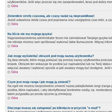
użytkowników. Jeśli więc jeszcze się nie zarejestrowałeś, teraz jest dobry mo
Góra
Zmieniłem strefę czasową, ale czasy nadal są nieprawidłowe!
Jeżeli ustawiona strefa czasu jest poprawna oraz uwzględnia czas letni, a c
Góra
Na liście nie ma mojego języka!
Najprawdopodobniej administrator forum nie zainstalował Twojego języka lub n
nie istnieje możesz sam spróbować wykonać takie tłumaczenie. Więcej inform
Góra
Jak mogę wyświetlać obrazek pod moją nazwą użytkownika?
Są dwa obrazki, które mogą pokazać się poniżej nazwy użytkownika podczas
kropek. Obrazek ten wskazuje ile postów już napisałeś/aś lub na Twój status
włączać awatary i wybierać sposób w jaki awatary mogą być dostępne. Jeśli n
Góra
Czym jest moja ranga i jak mogę ją zmienić?
Na ogół nie możesz bezpośrednio zmienić nazwy jakiejkolwiek rangi (ranga 
postów, które napisałeś, i aby identyfikować konkretne osoby, np. moderator
takim przypadku po prostu ręcznie ją zmniejszy.
Góra
Dlaczego muszę się zalogować po kliknięciu w przycisk "e-mail"?