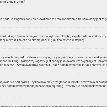
ment, żeby to zrobić.
zas nadal jest wyświetlany nieprawdłowo to prawdopodobnie źle ustawiony jest zega
ikt takiego tłumaczenia jeszcze nie wykonał. Spróbuj zapytać administratora czy m
acji możesz znaleźć na stronie phpBB (link znajdziesz w stopce).
 wyświetlania postu. Zależnie od użytego stylu, pierwszym może być obrazek pow
 na forum. Drugi, zazwyczaj większy, jest znany jako awatar i zazwyczaj jest unik
ie możesz używać awatarów, skontaktuj się z administratorami forum i zapytaj ich 
pojawia się pod nazwą użytkownika przy przeglądaniu tematu, oraz w twoim profilu
zy czy administratorzy mogą mieć specjalną rangę. Prosimy nie pisać postów na for