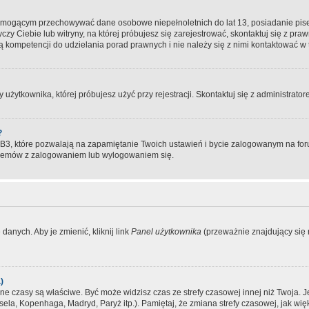
, mogącym przechowywać dane osobowe niepełnoletnich do lat 13, posiadanie pi
yczy Ciebie lub witryny, na której próbujesz się zarejestrować, skontaktuj się z pr
 kompetencji do udzielania porad prawnych i nie należy się z nimi kontaktować w te
użytkownika, której próbujesz użyć przy rejestracji. Skontaktuj się z administrat
?
, które pozwalają na zapamiętanie Twoich ustawień i bycie zalogowanym na forum
blemów z zalogowaniem lub wylogowaniem się.
danych. Aby je zmienić, kliknij link
Panel użytkownika
(przeważnie znajdujący się n
)
czasy są właściwe. Być może widzisz czas ze strefy czasowej innej niż Twoja. Jeże
sela, Kopenhaga, Madryd, Paryż itp.). Pamiętaj, że zmiana strefy czasowej, jak 