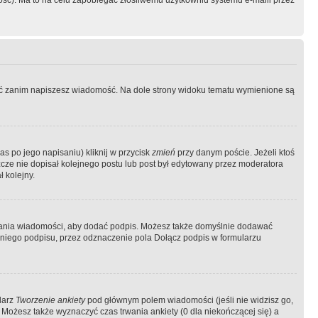
ość). Ma to na celu zapobiegać złośliwemu użytkowniu systemu e-maili przez
ować zanim napiszesz wiadomość. Na dole strony widoku tematu wymienione są
as po jego napisaniu) kliknij w przycisk
zmień
przy danym poście. Jeżeli ktoś
szcze nie dopisał kolejnego postu lub post był edytowany przez moderatora
 kolejny.
łania wiadomości, aby dodać podpis. Możesz także domyślnie dodawać
niego podpisu, przez odznaczenie pola Dołącz podpis w formularzu
larz
Tworzenie ankiety
pod głównym polem wiadomości (jeśli nie widzisz go,
 Możesz także wyznaczyć czas trwania ankiety (0 dla niekończącej się) a