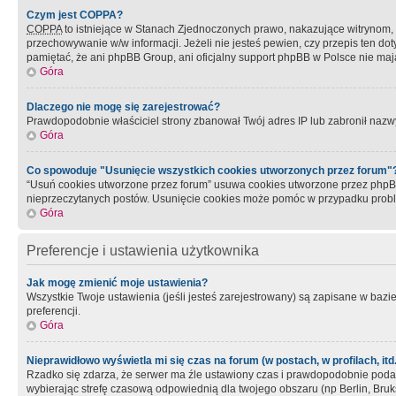
Czym jest COPPA?
COPPA
to istniejące w Stanach Zjednoczonych prawo, nakazujące witrynom
przechowywanie w/w informacji. Jeżeli nie jesteś pewien, czy przepis ten dot
pamiętać, że ani phpBB Group, ani oficjalny support phpBB w Polsce nie mają
Góra
Dlaczego nie mogę się zarejestrować?
Prawdopodobnie właściciel strony zbanował Twój adres IP lub zabronił nazwy 
Góra
Co spowoduje "Usunięcie wszystkich cookies utworzonych przez forum"
“Usuń cookies utworzone przez forum” usuwa cookies utworzone przez phpBB3
nieprzeczytanych postów. Usunięcie cookies może pomóc w przypadku pro
Góra
Preferencje i ustawienia użytkownika
Jak mogę zmienić moje ustawienia?
Wszystkie Twoje ustawienia (jeśli jesteś zarejestrowany) są zapisane w bazie 
preferencji.
Góra
Nieprawidłowo wyświetla mi się czas na forum (w postach, w profilach, itd.
Rzadko się zdarza, że serwer ma źle ustawiony czas i prawdopodobnie podane 
wybierając strefę czasową odpowiednią dla twojego obszaru (np Berlin, Bruk