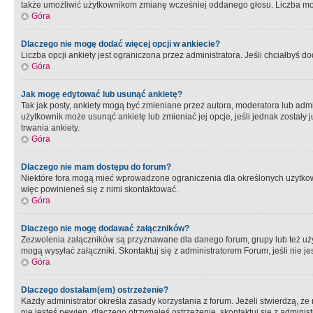
także umożliwić użytkownikom zmianę wcześniej oddanego głosu. Liczba możl
Góra
Dlaczego nie mogę dodać więcej opcji w ankiecie?
Liczba opcji ankiety jest ograniczona przez administratora. Jeśli chciałbyś do
Góra
Jak mogę edytować lub usunąć ankietę?
Tak jak posty, ankiety mogą być zmieniane przez autora, moderatora lub admi
użytkownik może usunąć ankietę lub zmieniać jej opcje, jeśli jednak został
trwania ankiety.
Góra
Dlaczego nie mam dostępu do forum?
Niektóre fora mogą mieć wprowadzone ograniczenia dla określonych użytkowni
więc powinieneś się z nimi skontaktować.
Góra
Dlaczego nie mogę dodawać załączników?
Zezwolenia załączników są przyznawane dla danego forum, grupy lub też uż
mogą wysyłać załączniki. Skontaktuj się z administratorem Forum, jeśli nie
Góra
Dlaczego dostałam(em) ostrzeżenie?
Każdy administrator określa zasady korzystania z forum. Jeżeli stwierdzą, ż
nie jesteś pewien, dlaczego otrzymałeś ostrzeżenie, skontaktuj sie z adminis