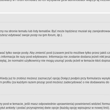
dowany w Forum formularz do ich wysyłania (jeśli administrator włączył tą możliw
zny na stronie tematu lub listy tematów. Być może będziesz musiał się zarejestr
żesz edytować swoje posty na tym forum, itp.
).
 tylko swoje posty. Aby zmienić post (czasem jest to możliwe tylko przez jakiś cz
informacja ile razy post edytowano. Informacja nie zostanie dodana jeżeli nikt je
iętaj, że normalni użytkownicy nie mogą usunąć postu jeżeli w temacie ktoś dopisał
 Kiedy już to zrobisz możesz zaznaczyć opcję
Dołącz podpis
przy formularzu wysy
m profilu (za każdym razem pisząc post możesz zadecydować o nie dodawaniu do 
wszy post w temacie, jeśli masz odpowiednie uprawnienia) powinieneś widzieć formu
uł ankiety i podać przynajmniej dwie opcje (każdą opcję wpisujesz w nowej linii).