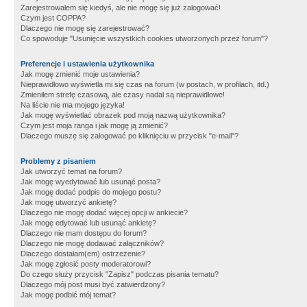
Zarejestrowałem się kiedyś, ale nie mogę się już zalogować!
Czym jest COPPA?
Dlaczego nie mogę się zarejestrować?
Co spowoduje "Usunięcie wszystkich cookies utworzonych przez forum"?
Preferencje i ustawienia użytkownika
Jak mogę zmienić moje ustawienia?
Nieprawidłowo wyświetla mi się czas na forum (w postach, w profilach, itd.)
Zmieniłem strefę czasową, ale czasy nadal są nieprawidłowe!
Na liście nie ma mojego języka!
Jak mogę wyświetlać obrazek pod moją nazwą użytkownika?
Czym jest moja ranga i jak mogę ją zmienić?
Dlaczego muszę się zalogować po kliknięciu w przycisk "e-mail"?
Problemy z pisaniem
Jak utworzyć temat na forum?
Jak mogę wyedytować lub usunąć posta?
Jak mogę dodać podpis do mojego postu?
Jak mogę utworzyć ankietę?
Dlaczego nie mogę dodać więcej opcji w ankiecie?
Jak mogę edytować lub usunąć ankietę?
Dlaczego nie mam dostępu do forum?
Dlaczego nie mogę dodawać załączników?
Dlaczego dostałam(em) ostrzeżenie?
Jak mogę zgłosić posty moderatorowi?
Do czego służy przycisk "Zapisz" podczas pisania tematu?
Dlaczego mój post musi być zatwierdzony?
Jak mogę podbić mój temat?