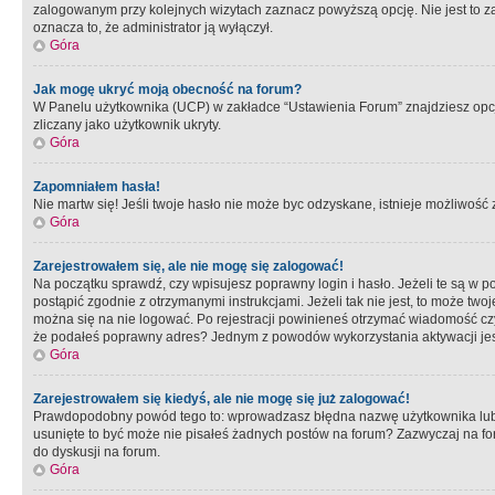
zalogowanym przy kolejnych wizytach zaznacz powyższą opcję. Nie jest to zal
oznacza to, że administrator ją wyłączył.
Góra
Jak mogę ukryć moją obecność na forum?
W Panelu użytkownika (UCP) w zakładce “Ustawienia Forum” znajdziesz opcję 
zliczany jako użytkownik ukryty.
Góra
Zapomniałem hasła!
Nie martw się! Jeśli twoje hasło nie może byc odzyskane, istnieje możliwość z
Góra
Zarejestrowałem się, ale nie mogę się zalogować!
Na początku sprawdź, czy wpisujesz poprawny login i hasło. Jeżeli te są w 
postąpić zgodnie z otrzymanymi instrukcjami. Jeżeli tak nie jest, to może 
można się na nie logować. Po rejestracji powinieneś otrzymać wiadomość czy 
że podałeś poprawny adres? Jednym z powodów wykorzystania aktywacji je
Góra
Zarejestrowałem się kiedyś, ale nie mogę się już zalogować!
Prawdopodobny powód tego to: wprowadzasz błędna nazwę użytkownika lub hasł
usunięte to być może nie pisałeś żadnych postów na forum? Zazwyczaj na fo
do dyskusji na forum.
Góra