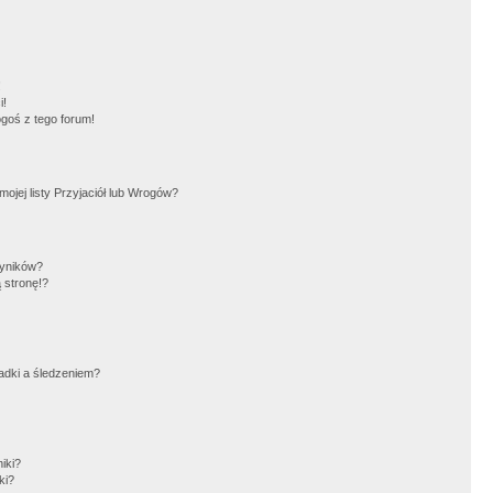
!
i!
goś z tego forum!
jej listy Przyjaciół lub Wrogów?
wyników?
 stronę!?
adki a śledzeniem?
iki?
ki?