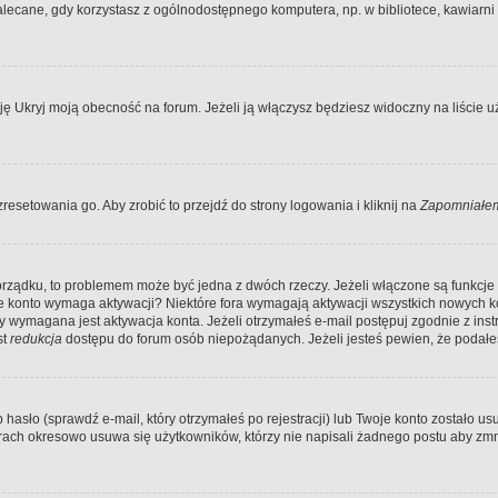
ecane, gdy korzystasz z ogólnodostępnego komputera, np. w bibliotece, kawiarni in
Ukryj moją obecność na forum. Jeżeli ją włączysz będziesz widoczny na liście uży
resetowania go. Aby zrobić to przejdź do strony logowania i kliknij na
Zapomniałem
porządku, to problemem może być jedna z dwóch rzeczy. Jeżeli włączone są funkcj
twoje konto wymaga aktywacji? Niektóre fora wymagają aktywacji wszystkich nowych 
wymagana jest aktywacja konta. Jeżeli otrzymałeś e-mail postępuj zgodnie z instruk
st
redukcja
dostępu do forum osób niepożądanych. Jeżeli jesteś pewien, że podałe
o (sprawdź e-mail, który otrzymałeś po rejestracji) lub Twoje konto zostało usun
rach okresowo usuwa się użytkowników, którzy nie napisali żadnego postu aby zmn