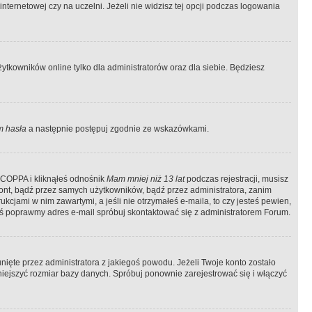
ternetowej czy na uczelni. Jeżeli nie widzisz tej opcji podczas logowania
tkowników online tylko dla administratorów oraz dla siebie. Będziesz
 hasła
a następnie postępuj zgodnie ze wskazówkami.
e COPPA i kliknąłeś odnośnik
Mam mniej niż 13 lat
podczas rejestracji, musisz
kont, bądź przez samych użytkowników, bądź przez administratora, zanim
cjami w nim zawartymi, a jeśli nie otrzymałeś e-maila, to czy jesteś pewien,
ś poprawmy adres e-mail spróbuj skontaktować się z administratorem Forum.
ięte przez administratora z jakiegoś powodu. Jeżeli Twoje konto zostało
iejszyć rozmiar bazy danych. Spróbuj ponownie zarejestrować się i włączyć