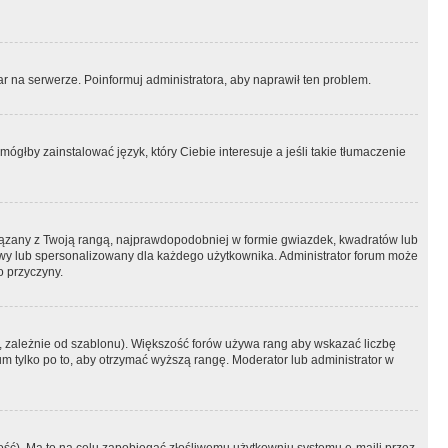
r na serwerze. Poinformuj administratora, aby naprawił ten problem.
ógłby zainstalować język, który Ciebie interesuje a jeśli takie tłumaczenie
iązany z Twoją rangą, najprawdopodobniej w formie gwiazdek, kwadratów lub
atowy lub spersonalizowany dla każdego użytkownika. Administrator forum może
o przyczyny.
, zależnie od szablonu). Większość forów używa rang aby wskazać liczbę
um tylko po to, aby otrzymać wyższą rangę. Moderator lub administrator w