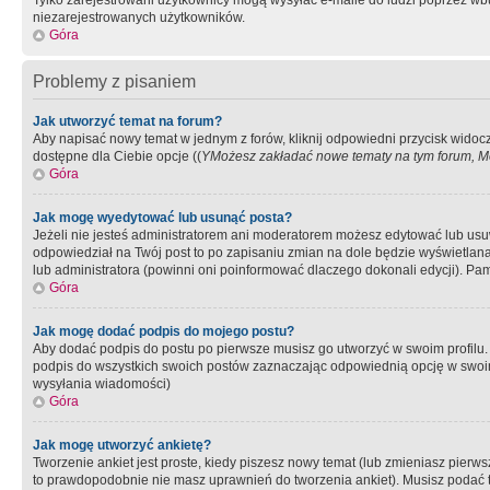
Tylko zarejestrowani użytkownicy mogą wysyłać e-maile do ludzi poprzez wbu
niezarejestrowanych użytkowników.
Góra
Problemy z pisaniem
Jak utworzyć temat na forum?
Aby napisać nowy temat w jednym z forów, kliknij odpowiedni przycisk widoc
dostępne dla Ciebie opcje ((
YMożesz zakładać nowe tematy na tym forum, Mo
Góra
Jak mogę wyedytować lub usunąć posta?
Jeżeli nie jesteś administratorem ani moderatorem możesz edytować lub usuwać
odpowiedział na Twój post to po zapisaniu zmian na dole będzie wyświetlana 
lub administratora (powinni oni poinformować dlaczego dokonali edycji). Pam
Góra
Jak mogę dodać podpis do mojego postu?
Aby dodać podpis do postu po pierwsze musisz go utworzyć w swoim profilu.
podpis do wszystkich swoich postów zaznaczając odpowiednią opcję w swoi
wysyłania wiadomości)
Góra
Jak mogę utworzyć ankietę?
Tworzenie ankiet jest proste, kiedy piszesz nowy temat (lub zmieniasz pier
to prawdopodobnie nie masz uprawnień do tworzenia ankiet). Musisz podać tyt