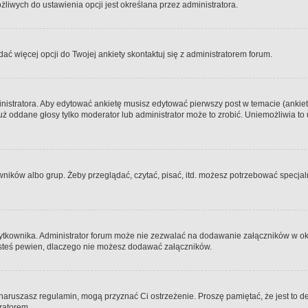
iwych do ustawienia opcji jest określana przez administratora.
dać więcej opcji do Twojej ankiety skontaktuj się z administratorem forum.
nistratora. Aby edytować ankietę musisz edytować pierwszy post w temacie (ankieta
y już oddane głosy tylko moderator lub administrator może to zrobić. Uniemożliwia
ków albo grup. Żeby przeglądać, czytać, pisać, itd. możesz potrzebować specjalny
ytkownika. Administrator forum może nie zezwalać na dodawanie załączników w o
 jesteś pewien, dlaczego nie możesz dodawać załączników.
e naruszasz regulamin, mogą przyznać Ci ostrzeżenie. Proszę pamiętać, że jest to d
tratorem.