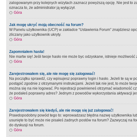
zalogowanym przy kolejnych wizytach zaznacz powyższą opcję. Nie jest to zal
oznacza to, że administrator ją wyłączył.
Góra
Jak mogę ukryć moją obecność na forum?
W Panelu użytkownika (UCP) w zakładce “Ustawienia Forum” znajdziesz opcję 
zliczany jako użytkownik ukryty.
Góra
Zapomniałem hasła!
Nie martw się! Jeśli twoje hasło nie może byc odzyskane, istnieje możliwość z
Góra
Zarejestrowałem się, ale nie mogę się zalogować!
Na początku sprawdź, czy wpisujesz poprawny login i hasło. Jeżeli te są w 
postąpić zgodnie z otrzymanymi instrukcjami. Jeżeli tak nie jest, to może 
można się na nie logować. Po rejestracji powinieneś otrzymać wiadomość czy 
że podałeś poprawny adres? Jednym z powodów wykorzystania aktywacji je
Góra
Zarejestrowałem się kiedyś, ale nie mogę się już zalogować!
Prawdopodobny powód tego to: wprowadzasz błędna nazwę użytkownika lub hasł
usunięte to być może nie pisałeś żadnych postów na forum? Zazwyczaj na fo
do dyskusji na forum.
Góra