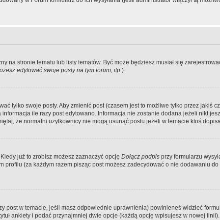
dowany w Forum formularz do ich wysyłania (jeśli administrator włączył tą możliw
zny na stronie tematu lub listy tematów. Być może będziesz musiał się zarejestr
żesz edytować swoje posty na tym forum, itp.
).
 tylko swoje posty. Aby zmienić post (czasem jest to możliwe tylko przez jakiś cz
informacja ile razy post edytowano. Informacja nie zostanie dodana jeżeli nikt je
iętaj, że normalni użytkownicy nie mogą usunąć postu jeżeli w temacie ktoś dopisał
 Kiedy już to zrobisz możesz zaznaczyć opcję
Dołącz podpis
przy formularzu wysy
m profilu (za każdym razem pisząc post możesz zadecydować o nie dodawaniu do 
wszy post w temacie, jeśli masz odpowiednie uprawnienia) powinieneś widzieć formu
uł ankiety i podać przynajmniej dwie opcje (każdą opcję wpisujesz w nowej linii).