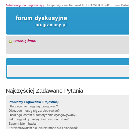
Aktualizacje na programosy.pl
:
Kaspersky Virus Removal Tool
•
Dr.WEB CureIt!
•
IDrive Onli
Strona główna
Najczęściej Zadawane Pytania
Problemy Logowania i Rejestracji
Dlaczego nie mogę się zalogować?
Dlaczego muszę się zarejestrować?
Dlaczego jestem automatycznie wylogowywany?
Jak mogę ukryć moją obecność na forum?
Zapomniałem hasła!
Zarejestrowałem się, ale nie mogę się zalogować!