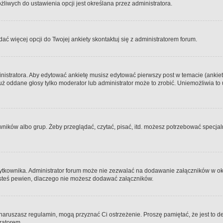
iwych do ustawienia opcji jest określana przez administratora.
dać więcej opcji do Twojej ankiety skontaktuj się z administratorem forum.
nistratora. Aby edytować ankietę musisz edytować pierwszy post w temacie (ankieta
y już oddane głosy tylko moderator lub administrator może to zrobić. Uniemożliwia
ków albo grup. Żeby przeglądać, czytać, pisać, itd. możesz potrzebować specjalny
ytkownika. Administrator forum może nie zezwalać na dodawanie załączników w o
 jesteś pewien, dlaczego nie możesz dodawać załączników.
e naruszasz regulamin, mogą przyznać Ci ostrzeżenie. Proszę pamiętać, że jest to d
tratorem.