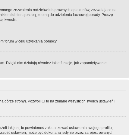
semnego zezwolenia rodziców lub prawnych opiekunów, zezwalające na
awnikiem lub inną osobą, zdolną do udzielenia fachowej porady. Proszę
j kwestii.
orem forum w celu uzyskania pomocy.
. Dzięki nim działają również takie funkcje, jak zapamiętywanie
a górze strony). Pozwoli Ci to na zmianę wszystkich Twoich ustawień i
li tak jest, to powinieneś zaktualizować ustawienia twojego profilu,
większość ustawień, może być dokonana jedynie przez zarejestrowanych