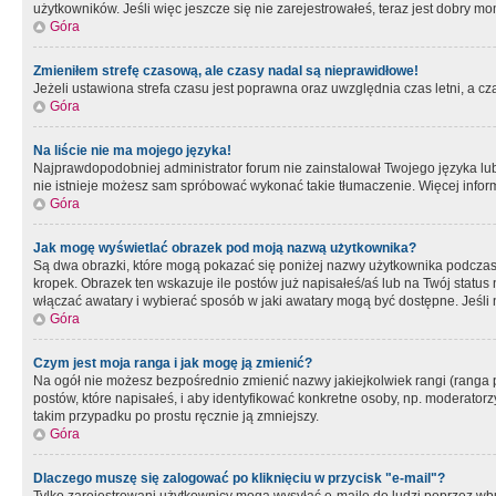
użytkowników. Jeśli więc jeszcze się nie zarejestrowałeś, teraz jest dobry mo
Góra
Zmieniłem strefę czasową, ale czasy nadal są nieprawidłowe!
Jeżeli ustawiona strefa czasu jest poprawna oraz uwzględnia czas letni, a c
Góra
Na liście nie ma mojego języka!
Najprawdopodobniej administrator forum nie zainstalował Twojego języka lub n
nie istnieje możesz sam spróbować wykonać takie tłumaczenie. Więcej inform
Góra
Jak mogę wyświetlać obrazek pod moją nazwą użytkownika?
Są dwa obrazki, które mogą pokazać się poniżej nazwy użytkownika podczas
kropek. Obrazek ten wskazuje ile postów już napisałeś/aś lub na Twój status
włączać awatary i wybierać sposób w jaki awatary mogą być dostępne. Jeśli n
Góra
Czym jest moja ranga i jak mogę ją zmienić?
Na ogół nie możesz bezpośrednio zmienić nazwy jakiejkolwiek rangi (ranga 
postów, które napisałeś, i aby identyfikować konkretne osoby, np. moderator
takim przypadku po prostu ręcznie ją zmniejszy.
Góra
Dlaczego muszę się zalogować po kliknięciu w przycisk "e-mail"?