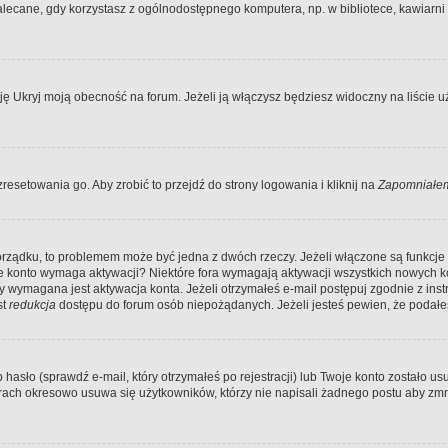
ecane, gdy korzystasz z ogólnodostępnego komputera, np. w bibliotece, kawiarni in
Ukryj moją obecność na forum. Jeżeli ją włączysz będziesz widoczny na liście uży
resetowania go. Aby zrobić to przejdź do strony logowania i kliknij na
Zapomniałem
porządku, to problemem może być jedna z dwóch rzeczy. Jeżeli włączone są funkcj
twoje konto wymaga aktywacji? Niektóre fora wymagają aktywacji wszystkich nowych 
wymagana jest aktywacja konta. Jeżeli otrzymałeś e-mail postępuj zgodnie z instruk
st
redukcja
dostępu do forum osób niepożądanych. Jeżeli jesteś pewien, że podałe
o (sprawdź e-mail, który otrzymałeś po rejestracji) lub Twoje konto zostało usun
rach okresowo usuwa się użytkowników, którzy nie napisali żadnego postu aby zmn