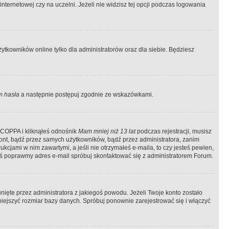
ternetowej czy na uczelni. Jeżeli nie widzisz tej opcji podczas logowania
tkowników online tylko dla administratorów oraz dla siebie. Będziesz
 hasła
a następnie postępuj zgodnie ze wskazówkami.
e COPPA i kliknąłeś odnośnik
Mam mniej niż 13 lat
podczas rejestracji, musisz
kont, bądź przez samych użytkowników, bądź przez administratora, zanim
cjami w nim zawartymi, a jeśli nie otrzymałeś e-maila, to czy jesteś pewien,
ś poprawmy adres e-mail spróbuj skontaktować się z administratorem Forum.
ięte przez administratora z jakiegoś powodu. Jeżeli Twoje konto zostało
iejszyć rozmiar bazy danych. Spróbuj ponownie zarejestrować się i włączyć