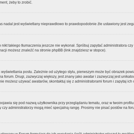
ment, żeby to zrobić.
zas nadal jest wyświetlany nieprawdłowo to prawdopodobnie źle ustawiony jest zega
ikt takiego tłumaczenia jeszcze nie wykonał. Spróbuj zapytać administratora czy m
acji możesz znaleźć na stronie phpBB (link znajdziesz w stopce).
 wyświetlania postu. Zależnie od użytego stylu, pierwszym może być obrazek pow
 na forum. Drugi, zazwyczaj większy, jest znany jako awatar i zazwyczaj jest unik
ie możesz używać awatarów, skontaktuj się z administratorami forum i zapytaj ich 
pojawia się pod nazwą użytkownika przy przeglądaniu tematu, oraz w twoim profilu
zy czy administratorzy mogą mieć specjalną rangę. Prosimy nie pisać postów na for