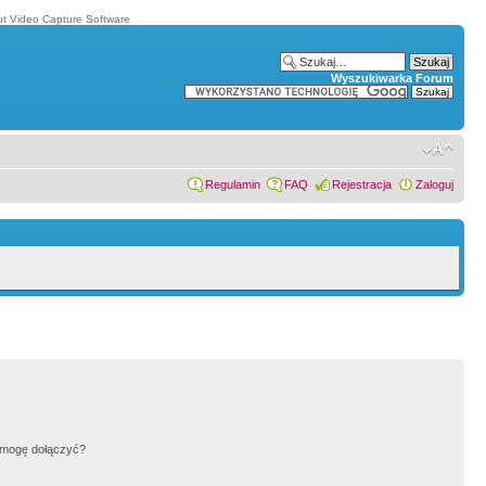
t Video Capture Software
Wyszukiwarka Forum
Regulamin
FAQ
Rejestracja
Zaloguj
h mogę dołączyć?