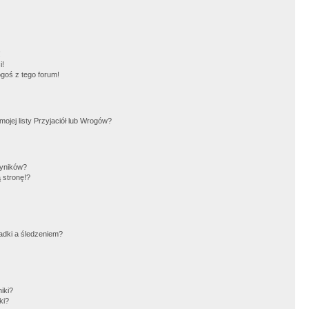
!
i!
goś z tego forum!
jej listy Przyjaciół lub Wrogów?
wyników?
 stronę!?
adki a śledzeniem?
iki?
ki?