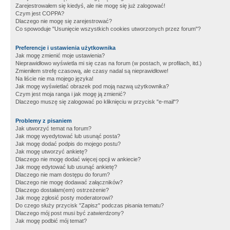
Zarejestrowałem się kiedyś, ale nie mogę się już zalogować!
Czym jest COPPA?
Dlaczego nie mogę się zarejestrować?
Co spowoduje "Usunięcie wszystkich cookies utworzonych przez forum"?
Preferencje i ustawienia użytkownika
Jak mogę zmienić moje ustawienia?
Nieprawidłowo wyświetla mi się czas na forum (w postach, w profilach, itd.)
Zmieniłem strefę czasową, ale czasy nadal są nieprawidłowe!
Na liście nie ma mojego języka!
Jak mogę wyświetlać obrazek pod moją nazwą użytkownika?
Czym jest moja ranga i jak mogę ją zmienić?
Dlaczego muszę się zalogować po kliknięciu w przycisk "e-mail"?
Problemy z pisaniem
Jak utworzyć temat na forum?
Jak mogę wyedytować lub usunąć posta?
Jak mogę dodać podpis do mojego postu?
Jak mogę utworzyć ankietę?
Dlaczego nie mogę dodać więcej opcji w ankiecie?
Jak mogę edytować lub usunąć ankietę?
Dlaczego nie mam dostępu do forum?
Dlaczego nie mogę dodawać załączników?
Dlaczego dostałam(em) ostrzeżenie?
Jak mogę zgłosić posty moderatorowi?
Do czego służy przycisk "Zapisz" podczas pisania tematu?
Dlaczego mój post musi być zatwierdzony?
Jak mogę podbić mój temat?