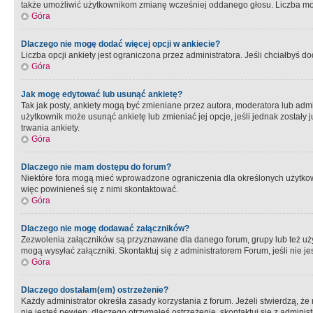
także umożliwić użytkownikom zmianę wcześniej oddanego głosu. Liczba możl
Góra
Dlaczego nie mogę dodać więcej opcji w ankiecie?
Liczba opcji ankiety jest ograniczona przez administratora. Jeśli chciałbyś do
Góra
Jak mogę edytować lub usunąć ankietę?
Tak jak posty, ankiety mogą być zmieniane przez autora, moderatora lub admi
użytkownik może usunąć ankietę lub zmieniać jej opcje, jeśli jednak został
trwania ankiety.
Góra
Dlaczego nie mam dostępu do forum?
Niektóre fora mogą mieć wprowadzone ograniczenia dla określonych użytkowni
więc powinieneś się z nimi skontaktować.
Góra
Dlaczego nie mogę dodawać załączników?
Zezwolenia załączników są przyznawane dla danego forum, grupy lub też uż
mogą wysyłać załączniki. Skontaktuj się z administratorem Forum, jeśli nie
Góra
Dlaczego dostałam(em) ostrzeżenie?
Każdy administrator określa zasady korzystania z forum. Jeżeli stwierdzą, ż
nie jesteś pewien, dlaczego otrzymałeś ostrzeżenie, skontaktuj sie z adminis