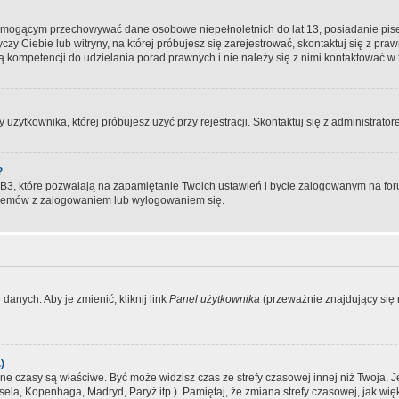
, mogącym przechowywać dane osobowe niepełnoletnich do lat 13, posiadanie pi
yczy Ciebie lub witryny, na której próbujesz się zarejestrować, skontaktuj się z pr
 kompetencji do udzielania porad prawnych i nie należy się z nimi kontaktować w te
użytkownika, której próbujesz użyć przy rejestracji. Skontaktuj się z administrat
?
, które pozwalają na zapamiętanie Twoich ustawień i bycie zalogowanym na forum
blemów z zalogowaniem lub wylogowaniem się.
danych. Aby je zmienić, kliknij link
Panel użytkownika
(przeważnie znajdujący się n
)
czasy są właściwe. Być może widzisz czas ze strefy czasowej innej niż Twoja. Jeże
sela, Kopenhaga, Madryd, Paryż itp.). Pamiętaj, że zmiana strefy czasowej, jak 