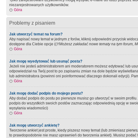
Tylko zarejestrowani użytkownicy mogą wysyłać e-maile do ludzi poprzez wbu
niezarejestrowanych użytkowników.
Góra
Problemy z pisaniem
Jak utworzyć temat na forum?
Aby napisać nowy temat w jednym z forów, kliknij odpowiedni przycisk widoc
dostępne dla Ciebie opcje ((
YMożesz zakładać nowe tematy na tym forum, Mo
Góra
Jak mogę wyedytować lub usunąć posta?
Jeżeli nie jesteś administratorem ani moderatorem możesz edytować lub usuwać
odpowiedział na Twój post to po zapisaniu zmian na dole będzie wyświetlana 
lub administratora (powinni oni poinformować dlaczego dokonali edycji). Pam
Góra
Jak mogę dodać podpis do mojego postu?
Aby dodać podpis do postu po pierwsze musisz go utworzyć w swoim profilu.
podpis do wszystkich swoich postów zaznaczając odpowiednią opcję w swoi
wysyłania wiadomości)
Góra
Jak mogę utworzyć ankietę?
Tworzenie ankiet jest proste, kiedy piszesz nowy temat (lub zmieniasz pier
to prawdopodobnie nie masz uprawnień do tworzenia ankiet). Musisz podać tyt