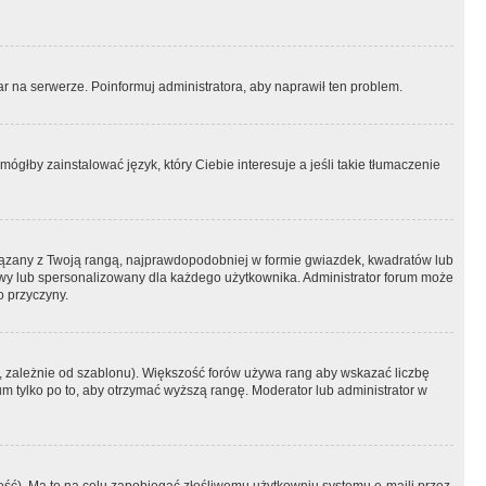
r na serwerze. Poinformuj administratora, aby naprawił ten problem.
ógłby zainstalować język, który Ciebie interesuje a jeśli takie tłumaczenie
iązany z Twoją rangą, najprawdopodobniej w formie gwiazdek, kwadratów lub
atowy lub spersonalizowany dla każdego użytkownika. Administrator forum może
o przyczyny.
, zależnie od szablonu). Większość forów używa rang aby wskazać liczbę
um tylko po to, aby otrzymać wyższą rangę. Moderator lub administrator w