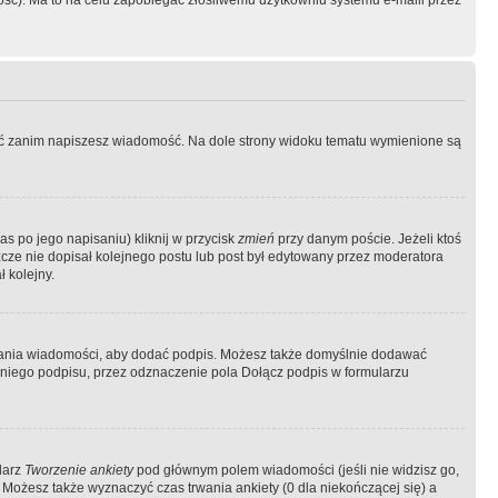
ość). Ma to na celu zapobiegać złośliwemu użytkowniu systemu e-maili przez
ować zanim napiszesz wiadomość. Na dole strony widoku tematu wymienione są
as po jego napisaniu) kliknij w przycisk
zmień
przy danym poście. Jeżeli ktoś
szcze nie dopisał kolejnego postu lub post był edytowany przez moderatora
 kolejny.
łania wiadomości, aby dodać podpis. Możesz także domyślnie dodawać
niego podpisu, przez odznaczenie pola Dołącz podpis w formularzu
larz
Tworzenie ankiety
pod głównym polem wiadomości (jeśli nie widzisz go,
 Możesz także wyznaczyć czas trwania ankiety (0 dla niekończącej się) a