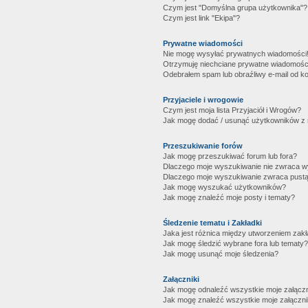
Czym jest "Domyślna grupa użytkownika"?
Czym jest link "Ekipa"?
Prywatne wiadomości
Nie mogę wysyłać prywatnych wiadomości
Otrzymuję niechciane prywatne wiadomośc
Odebrałem spam lub obraźliwy e-mail od ko
Przyjaciele i wrogowie
Czym jest moja lista Przyjaciół i Wrogów?
Jak mogę dodać / usunąć użytkowników z mo
Przeszukiwanie forów
Jak mogę przeszukiwać forum lub fora?
Dlaczego moje wyszukiwanie nie zwraca 
Dlaczego moje wyszukiwanie zwraca pustą
Jak mogę wyszukać użytkowników?
Jak mogę znaleźć moje posty i tematy?
Śledzenie tematu i Zakładki
Jaka jest różnica między utworzeniem zakł
Jak mogę śledzić wybrane fora lub tematy?
Jak mogę usunąć moje śledzenia?
Załączniki
Jak mogę odnaleźć wszystkie moje załączn
Jak mogę znaleźć wszystkie moje załączni