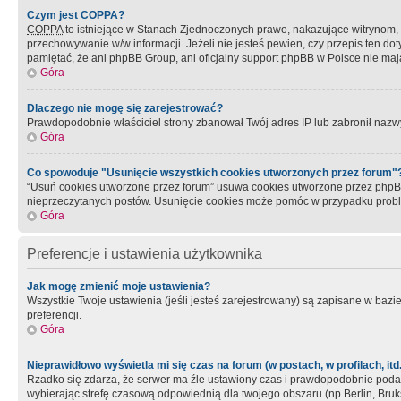
Czym jest COPPA?
COPPA
to istniejące w Stanach Zjednoczonych prawo, nakazujące witrynom
przechowywanie w/w informacji. Jeżeli nie jesteś pewien, czy przepis ten dot
pamiętać, że ani phpBB Group, ani oficjalny support phpBB w Polsce nie mają
Góra
Dlaczego nie mogę się zarejestrować?
Prawdopodobnie właściciel strony zbanował Twój adres IP lub zabronił nazwy 
Góra
Co spowoduje "Usunięcie wszystkich cookies utworzonych przez forum"
“Usuń cookies utworzone przez forum” usuwa cookies utworzone przez phpBB3
nieprzeczytanych postów. Usunięcie cookies może pomóc w przypadku pro
Góra
Preferencje i ustawienia użytkownika
Jak mogę zmienić moje ustawienia?
Wszystkie Twoje ustawienia (jeśli jesteś zarejestrowany) są zapisane w bazie 
preferencji.
Góra
Nieprawidłowo wyświetla mi się czas na forum (w postach, w profilach, itd.
Rzadko się zdarza, że serwer ma źle ustawiony czas i prawdopodobnie podane 
wybierając strefę czasową odpowiednią dla twojego obszaru (np Berlin, Bruk