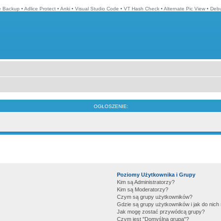
ne Backup
•
Adlice Protect
•
Anki
•
Visual Studio Code
•
VT Hash Check
•
Alternate Pic View
•
Debu
OGŁOSZENIE:
Poziomy Użytkownika i Grupy
Kim są Administratorzy?
Kim są Moderatorzy?
Czym są grupy użytkowników?
Gdzie są grupy użytkowników i jak do nic
Jak mogę zostać przywódcą grupy?
Czym jest "Domyślna grupa"?