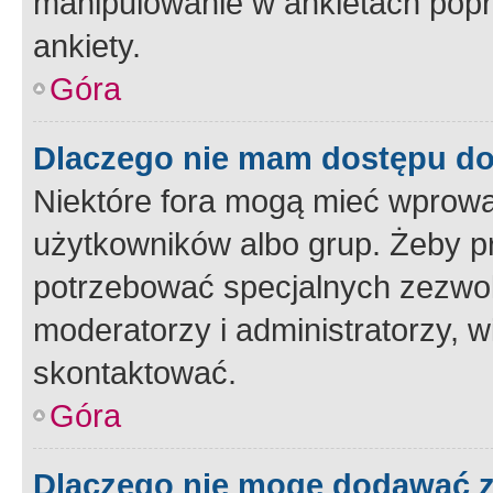
manipulowanie w ankietach popr
ankiety.
Góra
Dlaczego nie mam dostępu d
Niektóre fora mogą mieć wprowa
użytkowników albo grup. Żeby pr
potrzebować specjalnych zezwole
moderatorzy i administratorzy, w
skontaktować.
Góra
Dlaczego nie mogę dodawać 