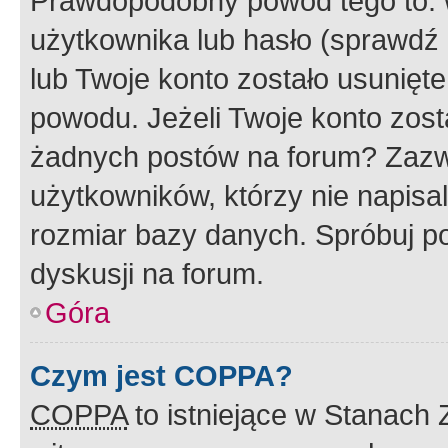
Prawdopodobny powód tego to:
użytkownika lub hasło (sprawdź e
lub Twoje konto zostało usunięte
powodu. Jeżeli Twoje konto zost
żadnych postów na forum? Zazw
użytkowników, którzy nie napisa
rozmiar bazy danych. Spróbuj po
dyskusji na forum.
Góra
Czym jest COPPA?
COPPA
to istniejące w Stanach