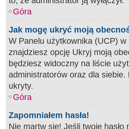
to, że administrator ją wyłączył.
Góra
Jak mogę ukryć moją obecno
W Panelu użytkownika (UCP) w 
znajdziesz opcję Ukryj moją obe
będziesz widoczny na liście użyt
administratorów oraz dla siebie.
ukryty.
Góra
Zapomniałem hasła!
Nie martw się! Jeśli twoje hasło