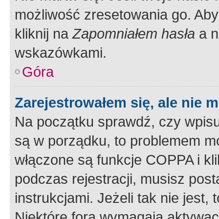
możliwość zresetowania go. Aby 
kliknij na
Zapomniałem hasła
a n
wskazówkami.
Góra
Zarejestrowałem się, ale nie 
Na początku sprawdź, czy wpisuj
są w porządku, to problemem mo
włączone są funkcje COPPA i kl
podczas rejestracji, musisz pos
instrukcjami. Jeżeli tak nie jes
Niektóre fora wymagają aktywac