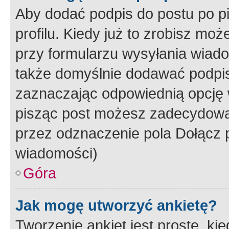
Aby dodać podpis do postu po 
profilu. Kiedy już to zrobisz m
przy formularzu wysyłania wiad
także domyślnie dodawać podpi
zaznaczając odpowiednią opcję 
pisząc post możesz zadecydowa
przez odznaczenie pola Dołącz 
wiadomości)
Góra
Jak mogę utworzyć ankietę?
Tworzenie ankiet jest proste, ki