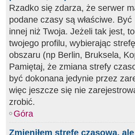
Rzadko się zdarza, że serwer m
podane czasy są właściwe. Być 
innej niż Twoja. Jeżeli tak jest,
twojego profilu, wybierając str
obszaru (np Berlin, Bruksela, Ko
Pamiętaj, że zmiana strefy czas
być dokonana jedynie przez zar
więc jeszcze się nie zarejestrow
zrobić.
Góra
Zmieniłem strefę czasową, ale