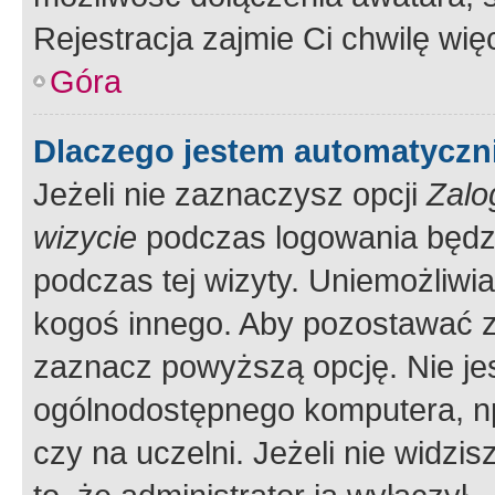
Rejestracja zajmie Ci chwilę wi
Góra
Dlaczego jestem automatycz
Jeżeli nie zaznaczysz opcji
Zalo
wizycie
podczas logowania będzi
podczas tej wizyty. Uniemożliwi
kogoś innego. Aby pozostawać 
zaznacz powyższą opcję. Nie jes
ogólnodostępnego komputera, np.
czy na uczelni. Jeżeli nie widzi