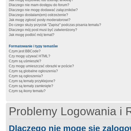
Jak mogę edytować lub usunąć ankietę?
Dlaczego nie mam dostępu do forum?
Dlaczego nie mogę dodawać załączników?
Dlaczego dostałam(em) ostrzeżenie?
Jak mogę zgłosić posty moderatorowi?
Do czego służy przycisk "Zapisz" podczas pisania tematu?
Dlaczego mój post musi być zatwierdzony?
Jak mogę podbić mój temat?
Formatowanie i typy tematów
Czym jest BBCode?
Czy mogę używać HTML?
Czym są uśmieszki?
Czy mogę umieszczać obrazki w poście?
Czym są globalne ogłoszenia?
Czym są ogłoszenia?
Czym są tematy przyklejone?
Czym są tematy zamknięte?
Czym są ikony tematu?
Problemy Logowania i R
Dlaczego nie mogę się zalog