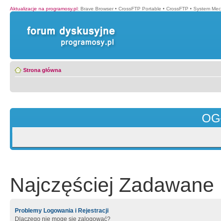
Aktualizacje na programosy.pl
:
Brave Browser
•
CrossFTP Portable
•
CrossFTP
•
System Mec
Strona główna
OG
Najczęściej Zadawane 
Problemy Logowania i Rejestracji
Dlaczego nie mogę się zalogować?