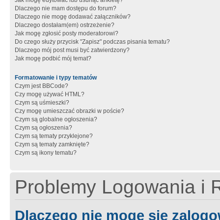
Jak mogę edytować lub usunąć ankietę?
Dlaczego nie mam dostępu do forum?
Dlaczego nie mogę dodawać załączników?
Dlaczego dostałam(em) ostrzeżenie?
Jak mogę zgłosić posty moderatorowi?
Do czego służy przycisk "Zapisz" podczas pisania tematu?
Dlaczego mój post musi być zatwierdzony?
Jak mogę podbić mój temat?
Formatowanie i typy tematów
Czym jest BBCode?
Czy mogę używać HTML?
Czym są uśmieszki?
Czy mogę umieszczać obrazki w poście?
Czym są globalne ogłoszenia?
Czym są ogłoszenia?
Czym są tematy przyklejone?
Czym są tematy zamknięte?
Czym są ikony tematu?
Problemy Logowania i R
Dlaczego nie mogę się zalog