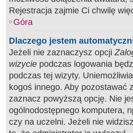
Rejestracja zajmie Ci chwilę wi
Góra
Dlaczego jestem automatycz
Jeżeli nie zaznaczysz opcji
Zalo
wizycie
podczas logowania będzi
podczas tej wizyty. Uniemożliwi
kogoś innego. Aby pozostawać 
zaznacz powyższą opcję. Nie jes
ogólnodostępnego komputera, np.
czy na uczelni. Jeżeli nie widzi