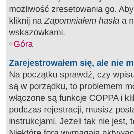
możliwość zresetowania go. Aby 
kliknij na
Zapomniałem hasła
a n
wskazówkami.
Góra
Zarejestrowałem się, ale nie 
Na początku sprawdź, czy wpisuj
są w porządku, to problemem mo
włączone są funkcje COPPA i kl
podczas rejestracji, musisz pos
instrukcjami. Jeżeli tak nie jes
Niektóre fora wymagają aktywac