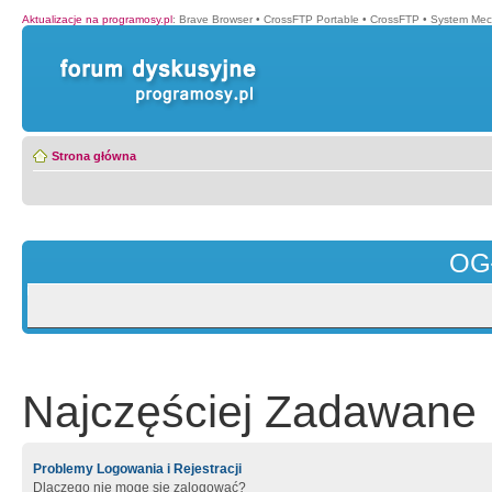
Aktualizacje na programosy.pl
:
Brave Browser
•
CrossFTP Portable
•
CrossFTP
•
System Mec
Strona główna
OG
Najczęściej Zadawane 
Problemy Logowania i Rejestracji
Dlaczego nie mogę się zalogować?