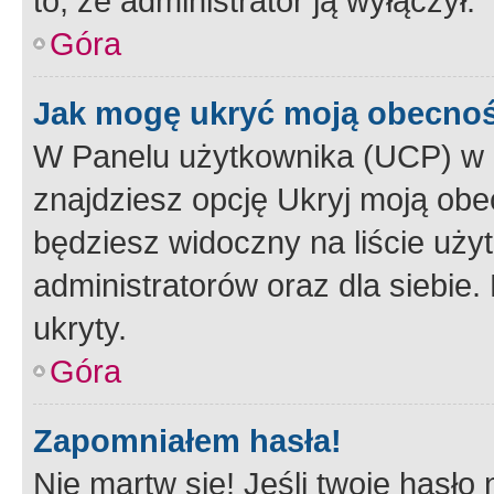
to, że administrator ją wyłączył.
Góra
Jak mogę ukryć moją obecno
W Panelu użytkownika (UCP) w 
znajdziesz opcję Ukryj moją obe
będziesz widoczny na liście użyt
administratorów oraz dla siebie.
ukryty.
Góra
Zapomniałem hasła!
Nie martw się! Jeśli twoje hasło