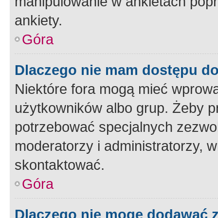
manipulowanie w ankietach popr
ankiety.
Góra
Dlaczego nie mam dostępu d
Niektóre fora mogą mieć wprowa
użytkowników albo grup. Żeby pr
potrzebować specjalnych zezwole
moderatorzy i administratorzy, w
skontaktować.
Góra
Dlaczego nie mogę dodawać 