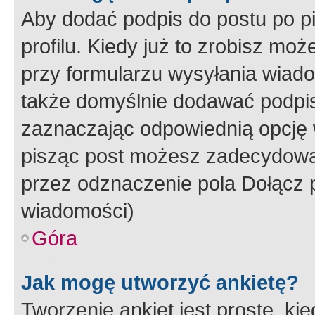
Aby dodać podpis do postu po 
profilu. Kiedy już to zrobisz m
przy formularzu wysyłania wiad
także domyślnie dodawać podpi
zaznaczając odpowiednią opcję 
pisząc post możesz zadecydowa
przez odznaczenie pola Dołącz 
wiadomości)
Góra
Jak mogę utworzyć ankietę?
Tworzenie ankiet jest proste, ki