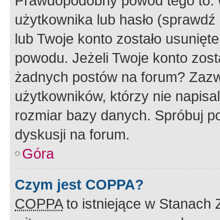
Prawdopodobny powód tego to:
użytkownika lub hasło (sprawdź e
lub Twoje konto zostało usunięte
powodu. Jeżeli Twoje konto zost
żadnych postów na forum? Zazw
użytkowników, którzy nie napisa
rozmiar bazy danych. Spróbuj po
dyskusji na forum.
Góra
Czym jest COPPA?
COPPA
to istniejące w Stanach