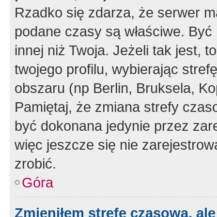
Rzadko się zdarza, że serwer m
podane czasy są właściwe. Być 
innej niż Twoja. Jeżeli tak jest,
twojego profilu, wybierając str
obszaru (np Berlin, Bruksela, Ko
Pamiętaj, że zmiana strefy czas
być dokonana jedynie przez zar
więc jeszcze się nie zarejestrow
zrobić.
Góra
Zmieniłem strefę czasową, ale