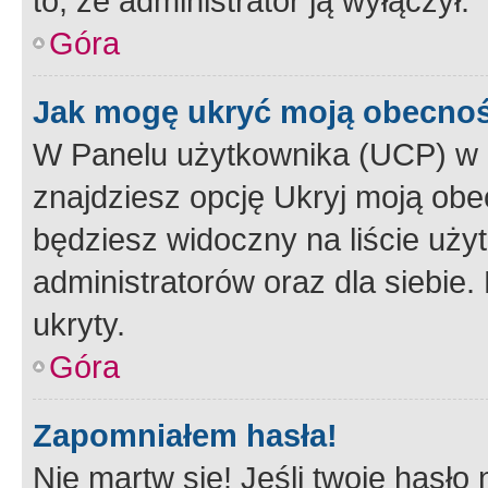
to, że administrator ją wyłączył.
Góra
Jak mogę ukryć moją obecno
W Panelu użytkownika (UCP) w 
znajdziesz opcję Ukryj moją obe
będziesz widoczny na liście użyt
administratorów oraz dla siebie.
ukryty.
Góra
Zapomniałem hasła!
Nie martw się! Jeśli twoje hasło