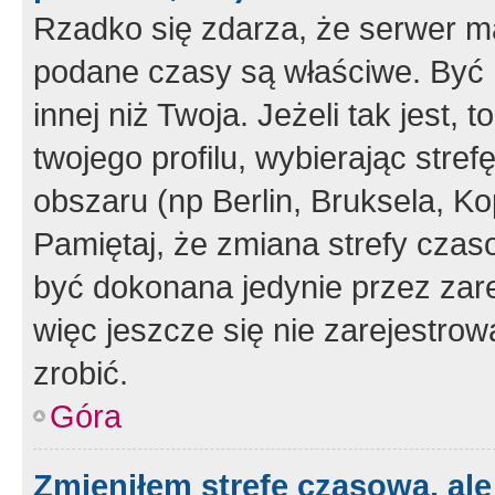
Rzadko się zdarza, że serwer m
podane czasy są właściwe. Być 
innej niż Twoja. Jeżeli tak jest,
twojego profilu, wybierając str
obszaru (np Berlin, Bruksela, Ko
Pamiętaj, że zmiana strefy czas
być dokonana jedynie przez zar
więc jeszcze się nie zarejestrow
zrobić.
Góra
Zmieniłem strefę czasową, ale