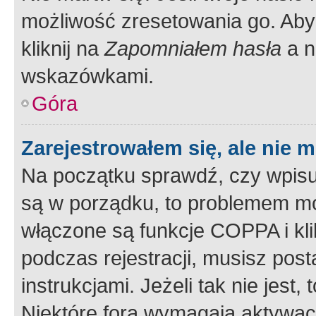
możliwość zresetowania go. Aby 
kliknij na
Zapomniałem hasła
a n
wskazówkami.
Góra
Zarejestrowałem się, ale nie 
Na początku sprawdź, czy wpisuj
są w porządku, to problemem mo
włączone są funkcje COPPA i kl
podczas rejestracji, musisz pos
instrukcjami. Jeżeli tak nie jes
Niektóre fora wymagają aktywac