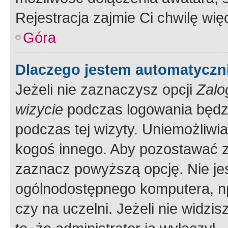
Rejestracja zajmie Ci chwilę wi
Góra
Dlaczego jestem automatycz
Jeżeli nie zaznaczysz opcji
Zalo
wizycie
podczas logowania będzi
podczas tej wizyty. Uniemożliwi
kogoś innego. Aby pozostawać 
zaznacz powyższą opcję. Nie jes
ogólnodostępnego komputera, np.
czy na uczelni. Jeżeli nie widzi