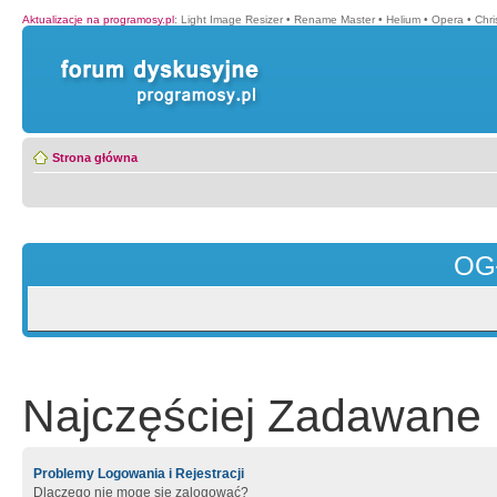
Aktualizacje na programosy.pl
:
Light Image Resizer
•
Rename Master
•
Helium
•
Opera
•
Chr
Strona główna
OG
Najczęściej Zadawane 
Problemy Logowania i Rejestracji
Dlaczego nie mogę się zalogować?