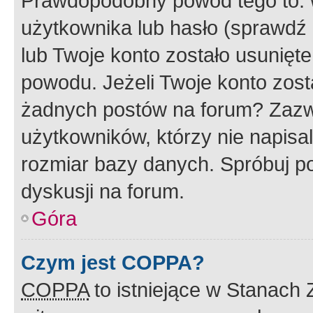
Prawdopodobny powód tego to:
użytkownika lub hasło (sprawdź e
lub Twoje konto zostało usunięte
powodu. Jeżeli Twoje konto zost
żadnych postów na forum? Zazw
użytkowników, którzy nie napisa
rozmiar bazy danych. Spróbuj po
dyskusji na forum.
Góra
Czym jest COPPA?
COPPA
to istniejące w Stanach