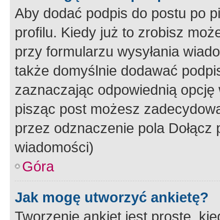
Aby dodać podpis do postu po 
profilu. Kiedy już to zrobisz m
przy formularzu wysyłania wiad
także domyślnie dodawać podpi
zaznaczając odpowiednią opcję 
pisząc post możesz zadecydowa
przez odznaczenie pola Dołącz 
wiadomości)
Góra
Jak mogę utworzyć ankietę?
Tworzenie ankiet jest proste, ki