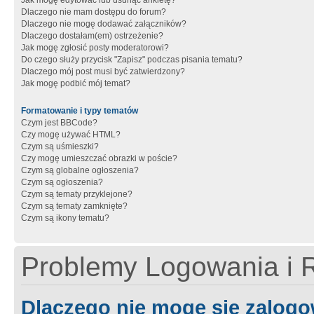
Jak mogę edytować lub usunąć ankietę?
Dlaczego nie mam dostępu do forum?
Dlaczego nie mogę dodawać załączników?
Dlaczego dostałam(em) ostrzeżenie?
Jak mogę zgłosić posty moderatorowi?
Do czego służy przycisk "Zapisz" podczas pisania tematu?
Dlaczego mój post musi być zatwierdzony?
Jak mogę podbić mój temat?
Formatowanie i typy tematów
Czym jest BBCode?
Czy mogę używać HTML?
Czym są uśmieszki?
Czy mogę umieszczać obrazki w poście?
Czym są globalne ogłoszenia?
Czym są ogłoszenia?
Czym są tematy przyklejone?
Czym są tematy zamknięte?
Czym są ikony tematu?
Problemy Logowania i R
Dlaczego nie mogę się zalog