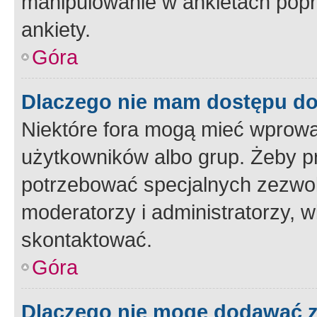
manipulowanie w ankietach popr
ankiety.
Góra
Dlaczego nie mam dostępu d
Niektóre fora mogą mieć wprowa
użytkowników albo grup. Żeby pr
potrzebować specjalnych zezwole
moderatorzy i administratorzy, w
skontaktować.
Góra
Dlaczego nie mogę dodawać 