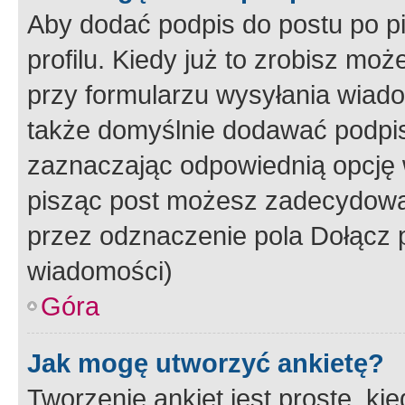
Aby dodać podpis do postu po 
profilu. Kiedy już to zrobisz m
przy formularzu wysyłania wiad
także domyślnie dodawać podpi
zaznaczając odpowiednią opcję 
pisząc post możesz zadecydowa
przez odznaczenie pola Dołącz 
wiadomości)
Góra
Jak mogę utworzyć ankietę?
Tworzenie ankiet jest proste, ki