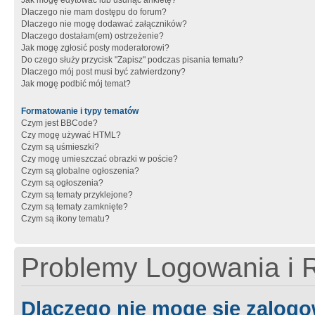
Jak mogę edytować lub usunąć ankietę?
Dlaczego nie mam dostępu do forum?
Dlaczego nie mogę dodawać załączników?
Dlaczego dostałam(em) ostrzeżenie?
Jak mogę zgłosić posty moderatorowi?
Do czego służy przycisk "Zapisz" podczas pisania tematu?
Dlaczego mój post musi być zatwierdzony?
Jak mogę podbić mój temat?
Formatowanie i typy tematów
Czym jest BBCode?
Czy mogę używać HTML?
Czym są uśmieszki?
Czy mogę umieszczać obrazki w poście?
Czym są globalne ogłoszenia?
Czym są ogłoszenia?
Czym są tematy przyklejone?
Czym są tematy zamknięte?
Czym są ikony tematu?
Problemy Logowania i R
Dlaczego nie mogę się zalog