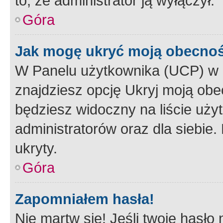
to, że administrator ją wyłączył.
Góra
Jak mogę ukryć moją obecno
W Panelu użytkownika (UCP) w 
znajdziesz opcję Ukryj moją obe
będziesz widoczny na liście użyt
administratorów oraz dla siebie.
ukryty.
Góra
Zapomniałem hasła!
Nie martw się! Jeśli twoje hasło