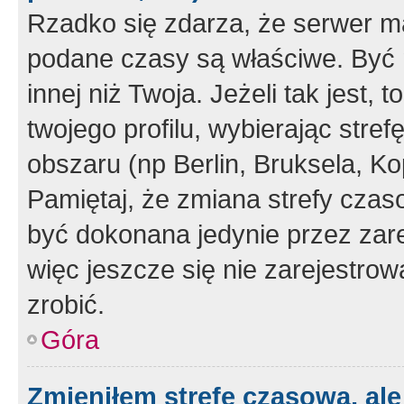
Rzadko się zdarza, że serwer m
podane czasy są właściwe. Być 
innej niż Twoja. Jeżeli tak jest,
twojego profilu, wybierając str
obszaru (np Berlin, Bruksela, Ko
Pamiętaj, że zmiana strefy czas
być dokonana jedynie przez zar
więc jeszcze się nie zarejestrow
zrobić.
Góra
Zmieniłem strefę czasową, ale