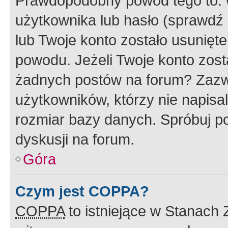
Prawdopodobny powód tego to:
użytkownika lub hasło (sprawdź e
lub Twoje konto zostało usunięte
powodu. Jeżeli Twoje konto zost
żadnych postów na forum? Zazw
użytkowników, którzy nie napisa
rozmiar bazy danych. Spróbuj po
dyskusji na forum.
Góra
Czym jest COPPA?
COPPA
to istniejące w Stanach