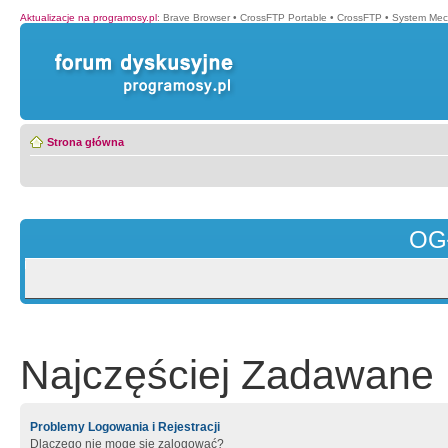
Aktualizacje na programosy.pl
:
Brave Browser
•
CrossFTP Portable
•
CrossFTP
•
System Mec
Strona główna
OG
Najczęściej Zadawane 
Problemy Logowania i Rejestracji
Dlaczego nie mogę się zalogować?