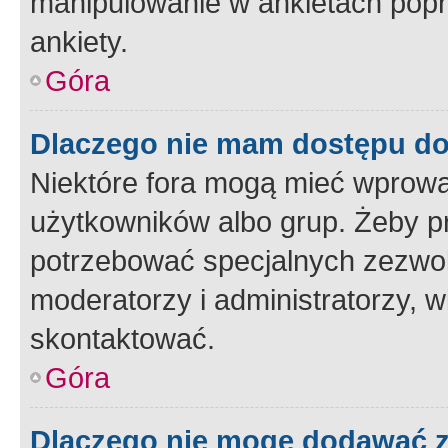
manipulowanie w ankietach popr
ankiety.
Góra
Dlaczego nie mam dostępu d
Niektóre fora mogą mieć wprowa
użytkowników albo grup. Żeby pr
potrzebować specjalnych zezwole
moderatorzy i administratorzy, w
skontaktować.
Góra
Dlaczego nie mogę dodawać 