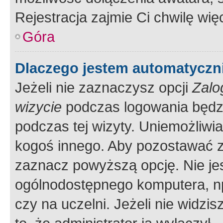
Rejestracja zajmie Ci chwilę wi
Góra
Dlaczego jestem automatycz
Jeżeli nie zaznaczysz opcji
Zalo
wizycie
podczas logowania będzi
podczas tej wizyty. Uniemożliwi
kogoś innego. Aby pozostawać 
zaznacz powyższą opcję. Nie jes
ogólnodostępnego komputera, np.
czy na uczelni. Jeżeli nie widzi