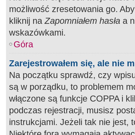
możliwość zresetowania go. Aby 
kliknij na
Zapomniałem hasła
a n
wskazówkami.
Góra
Zarejestrowałem się, ale nie 
Na początku sprawdź, czy wpisuj
są w porządku, to problemem mo
włączone są funkcje COPPA i kl
podczas rejestracji, musisz pos
instrukcjami. Jeżeli tak nie jes
Niektóre fora wymagają aktywac