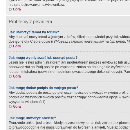
Tylko zarejestrowani użytkownicy mogą wysyłać e-maile do ludzi poprzez wbu
niezarejestrowanych użytkowników.
Góra
Problemy z pisaniem
Jak utworzyć temat na forum?
Aby napisać nowy temat w jednym z forów, kliknij odpowiedni przycisk widoc
dostępne dla Ciebie opcje ((
YMożesz zakładać nowe tematy na tym forum, Mo
Góra
Jak mogę wyedytować lub usunąć posta?
Jeżeli nie jesteś administratorem ani moderatorem możesz edytować lub usuwać
odpowiedział na Twój post to po zapisaniu zmian na dole będzie wyświetlana 
lub administratora (powinni oni poinformować dlaczego dokonali edycji). Pam
Góra
Jak mogę dodać podpis do mojego postu?
Aby dodać podpis do postu po pierwsze musisz go utworzyć w swoim profilu.
podpis do wszystkich swoich postów zaznaczając odpowiednią opcję w swoi
wysyłania wiadomości)
Góra
Jak mogę utworzyć ankietę?
Tworzenie ankiet jest proste, kiedy piszesz nowy temat (lub zmieniasz pier
to prawdopodobnie nie masz uprawnień do tworzenia ankiet). Musisz podać tyt