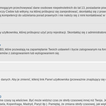
, mogącym przechowywać dane osobowe niepełnoletnich do lat 13, posiadanie pi
yczy Ciebie lub witryny, na której próbujesz się zarejestrować, skontaktuj się z pr
 kompetencji do udzielania porad prawnych i nie należy się z nimi kontaktować w te
użytkownika, której próbujesz użyć przy rejestracji. Skontaktuj się z administrat
?
, które pozwalają na zapamiętanie Twoich ustawień i bycie zalogowanym na forum
blemów z zalogowaniem lub wylogowaniem się.
danych. Aby je zmienić, kliknij link
Panel użytkownika
(przeważnie znajdujący się n
)
czasy są właściwe. Być może widzisz czas ze strefy czasowej innej niż Twoja. Jeże
sela, Kopenhaga, Madryd, Paryż itp.). Pamiętaj, że zmiana strefy czasowej, jak 