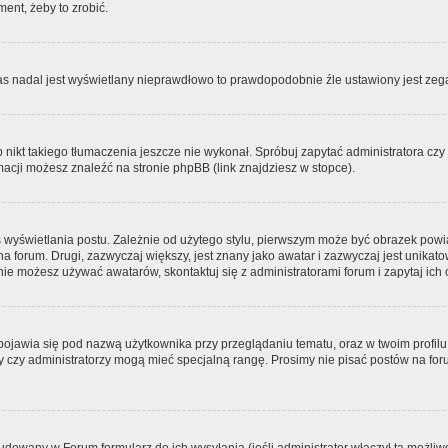
ment, żeby to zrobić.
zas nadal jest wyświetlany nieprawdłowo to prawdopodobnie źle ustawiony jest zega
ikt takiego tłumaczenia jeszcze nie wykonał. Spróbuj zapytać administratora czy m
acji możesz znaleźć na stronie phpBB (link znajdziesz w stopce).
 wyświetlania postu. Zależnie od użytego stylu, pierwszym może być obrazek pow
 na forum. Drugi, zazwyczaj większy, jest znany jako awatar i zazwyczaj jest unik
ie możesz używać awatarów, skontaktuj się z administratorami forum i zapytaj ich 
pojawia się pod nazwą użytkownika przy przeglądaniu tematu, oraz w twoim profilu
zy czy administratorzy mogą mieć specjalną rangę. Prosimy nie pisać postów na for