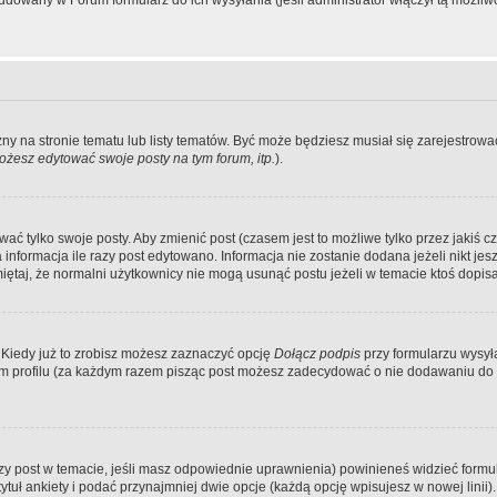
dowany w Forum formularz do ich wysyłania (jeśli administrator włączył tą możliw
zny na stronie tematu lub listy tematów. Być może będziesz musiał się zarejestr
żesz edytować swoje posty na tym forum, itp.
).
 tylko swoje posty. Aby zmienić post (czasem jest to możliwe tylko przez jakiś cz
informacja ile razy post edytowano. Informacja nie zostanie dodana jeżeli nikt je
iętaj, że normalni użytkownicy nie mogą usunąć postu jeżeli w temacie ktoś dopisał
 Kiedy już to zrobisz możesz zaznaczyć opcję
Dołącz podpis
przy formularzu wysy
m profilu (za każdym razem pisząc post możesz zadecydować o nie dodawaniu do 
wszy post w temacie, jeśli masz odpowiednie uprawnienia) powinieneś widzieć formu
uł ankiety i podać przynajmniej dwie opcje (każdą opcję wpisujesz w nowej linii).