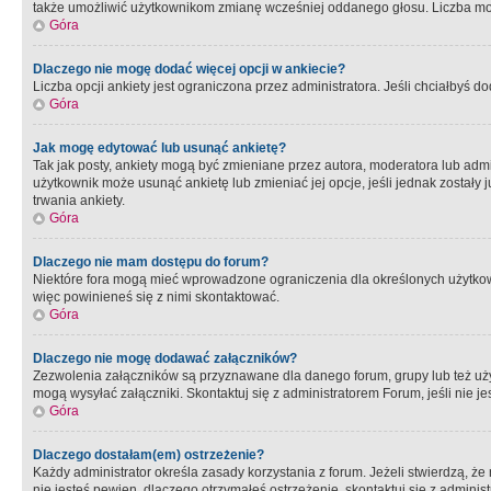
także umożliwić użytkownikom zmianę wcześniej oddanego głosu. Liczba możl
Góra
Dlaczego nie mogę dodać więcej opcji w ankiecie?
Liczba opcji ankiety jest ograniczona przez administratora. Jeśli chciałbyś do
Góra
Jak mogę edytować lub usunąć ankietę?
Tak jak posty, ankiety mogą być zmieniane przez autora, moderatora lub admi
użytkownik może usunąć ankietę lub zmieniać jej opcje, jeśli jednak został
trwania ankiety.
Góra
Dlaczego nie mam dostępu do forum?
Niektóre fora mogą mieć wprowadzone ograniczenia dla określonych użytkowni
więc powinieneś się z nimi skontaktować.
Góra
Dlaczego nie mogę dodawać załączników?
Zezwolenia załączników są przyznawane dla danego forum, grupy lub też uż
mogą wysyłać załączniki. Skontaktuj się z administratorem Forum, jeśli nie
Góra
Dlaczego dostałam(em) ostrzeżenie?
Każdy administrator określa zasady korzystania z forum. Jeżeli stwierdzą, ż
nie jesteś pewien, dlaczego otrzymałeś ostrzeżenie, skontaktuj sie z adminis