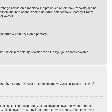
semnego zezwolenia rodziców lub prawnych opiekunów, zezwalające na
awnikiem lub inną osobą, zdolną do udzielenia fachowej porady. Proszę
j kwestii.
orem forum w celu uzyskania pomocy.
. Dzięki nim działają również takie funkcje, jak zapamiętywanie
a górze strony). Pozwoli Ci to na zmianę wszystkich Twoich ustawień i
li tak jest, to powinieneś zaktualizować ustawienia twojego profilu,
większość ustawień, może być dokonana jedynie przez zarejestrowanych