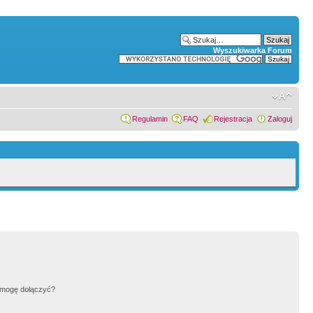
Wyszukiwarka Forum
Regulamin
FAQ
Rejestracja
Zaloguj
h mogę dołączyć?