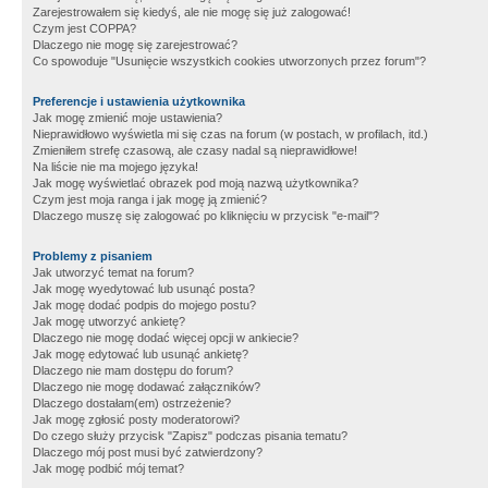
Zarejestrowałem się kiedyś, ale nie mogę się już zalogować!
Czym jest COPPA?
Dlaczego nie mogę się zarejestrować?
Co spowoduje "Usunięcie wszystkich cookies utworzonych przez forum"?
Preferencje i ustawienia użytkownika
Jak mogę zmienić moje ustawienia?
Nieprawidłowo wyświetla mi się czas na forum (w postach, w profilach, itd.)
Zmieniłem strefę czasową, ale czasy nadal są nieprawidłowe!
Na liście nie ma mojego języka!
Jak mogę wyświetlać obrazek pod moją nazwą użytkownika?
Czym jest moja ranga i jak mogę ją zmienić?
Dlaczego muszę się zalogować po kliknięciu w przycisk "e-mail"?
Problemy z pisaniem
Jak utworzyć temat na forum?
Jak mogę wyedytować lub usunąć posta?
Jak mogę dodać podpis do mojego postu?
Jak mogę utworzyć ankietę?
Dlaczego nie mogę dodać więcej opcji w ankiecie?
Jak mogę edytować lub usunąć ankietę?
Dlaczego nie mam dostępu do forum?
Dlaczego nie mogę dodawać załączników?
Dlaczego dostałam(em) ostrzeżenie?
Jak mogę zgłosić posty moderatorowi?
Do czego służy przycisk "Zapisz" podczas pisania tematu?
Dlaczego mój post musi być zatwierdzony?
Jak mogę podbić mój temat?