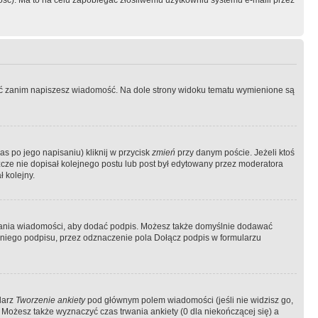
ość). Ma to na celu zapobiegać złośliwemu użytkowniu systemu e-maili przez
ować zanim napiszesz wiadomość. Na dole strony widoku tematu wymienione są
as po jego napisaniu) kliknij w przycisk
zmień
przy danym poście. Jeżeli ktoś
szcze nie dopisał kolejnego postu lub post był edytowany przez moderatora
 kolejny.
łania wiadomości, aby dodać podpis. Możesz także domyślnie dodawać
niego podpisu, przez odznaczenie pola Dołącz podpis w formularzu
larz
Tworzenie ankiety
pod głównym polem wiadomości (jeśli nie widzisz go,
 Możesz także wyznaczyć czas trwania ankiety (0 dla niekończącej się) a