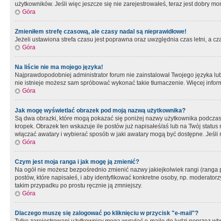
użytkowników. Jeśli więc jeszcze się nie zarejestrowałeś, teraz jest dobry mo
Góra
Zmieniłem strefę czasową, ale czasy nadal są nieprawidłowe!
Jeżeli ustawiona strefa czasu jest poprawna oraz uwzględnia czas letni, a c
Góra
Na liście nie ma mojego języka!
Najprawdopodobniej administrator forum nie zainstalował Twojego języka lub n
nie istnieje możesz sam spróbować wykonać takie tłumaczenie. Więcej inform
Góra
Jak mogę wyświetlać obrazek pod moją nazwą użytkownika?
Są dwa obrazki, które mogą pokazać się poniżej nazwy użytkownika podczas
kropek. Obrazek ten wskazuje ile postów już napisałeś/aś lub na Twój status
włączać awatary i wybierać sposób w jaki awatary mogą być dostępne. Jeśli n
Góra
Czym jest moja ranga i jak mogę ją zmienić?
Na ogół nie możesz bezpośrednio zmienić nazwy jakiejkolwiek rangi (ranga 
postów, które napisałeś, i aby identyfikować konkretne osoby, np. moderator
takim przypadku po prostu ręcznie ją zmniejszy.
Góra
Dlaczego muszę się zalogować po kliknięciu w przycisk "e-mail"?