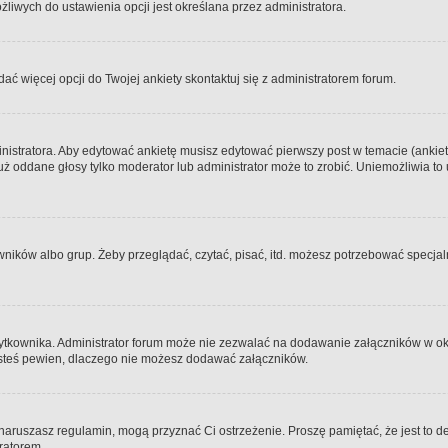
iwych do ustawienia opcji jest określana przez administratora.
dać więcej opcji do Twojej ankiety skontaktuj się z administratorem forum.
nistratora. Aby edytować ankietę musisz edytować pierwszy post w temacie (ankieta
y już oddane głosy tylko moderator lub administrator może to zrobić. Uniemożliwia
ków albo grup. Żeby przeglądać, czytać, pisać, itd. możesz potrzebować specjalny
ytkownika. Administrator forum może nie zezwalać na dodawanie załączników w o
 jesteś pewien, dlaczego nie możesz dodawać załączników.
e naruszasz regulamin, mogą przyznać Ci ostrzeżenie. Proszę pamiętać, że jest to d
tratorem.