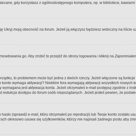
ecane, gdy korzystasz z ogólnodostępnego komputera, np. w bibliotece, kawiarni in
Ukryj moją obecność na forum. Jeżeli ją włączysz będziesz widoczny na liście uży
resetowania go. Aby zrobić to przejdź do strony logowania i kliknij na
Zapomniałem
porządku, to problemem może być jedna z dwóch rzeczy. Jeżeli włączone są funkcj
twoje konto wymaga aktywacji? Niektóre fora wymagają aktywacji wszystkich nowych 
wymagana jest aktywacja konta. Jeżeli otrzymałeś e-mail postępuj zgodnie z instruk
st
redukcja
dostępu do forum osób niepożądanych. Jeżeli jesteś pewien, że podałe
o (sprawdź e-mail, który otrzymałeś po rejestracji) lub Twoje konto zostało usun
rach okresowo usuwa się użytkowników, którzy nie napisali żadnego postu aby zmn