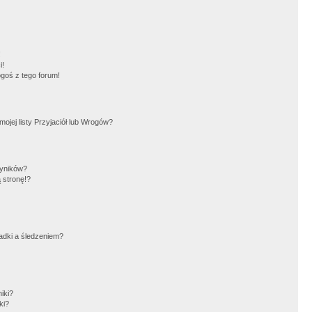
!
i!
goś z tego forum!
jej listy Przyjaciół lub Wrogów?
wyników?
 stronę!?
adki a śledzeniem?
iki?
ki?