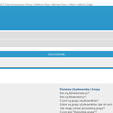
isPC Free Anonymous Proxy
•
Adblock Plus
•
Mixmax Free
•
Viber
•
uBlock Origin
OGŁOSZENIE:
Poziomy Użytkownika i Grupy
Kim są Administratorzy?
Kim są Moderatorzy?
Czym są grupy użytkowników?
Gdzie są grupy użytkowników i jak do nic
Jak mogę zostać przywódcą grupy?
Czym jest "Domyślna grupa"?