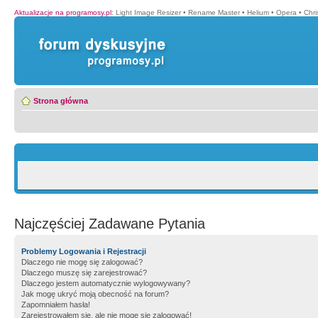
Aktualizacje na programosy.pl
:
Light Image Resizer
•
Rename Master
•
Helium
•
Opera
•
Chr
Strona główna
Najczęściej Zadawane Pytania
Problemy Logowania i Rejestracji
Dlaczego nie mogę się zalogować?
Dlaczego muszę się zarejestrować?
Dlaczego jestem automatycznie wylogowywany?
Jak mogę ukryć moją obecność na forum?
Zapomniałem hasła!
Zarejestrowałem się, ale nie mogę się zalogować!