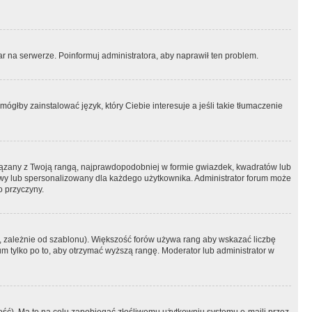
r na serwerze. Poinformuj administratora, aby naprawił ten problem.
ógłby zainstalować język, który Ciebie interesuje a jeśli takie tłumaczenie
iązany z Twoją rangą, najprawdopodobniej w formie gwiazdek, kwadratów lub
atowy lub spersonalizowany dla każdego użytkownika. Administrator forum może
o przyczyny.
, zależnie od szablonu). Większość forów używa rang aby wskazać liczbę
um tylko po to, aby otrzymać wyższą rangę. Moderator lub administrator w