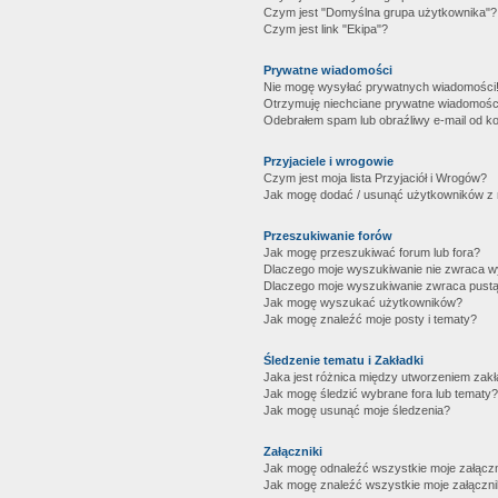
Czym jest "Domyślna grupa użytkownika"?
Czym jest link "Ekipa"?
Prywatne wiadomości
Nie mogę wysyłać prywatnych wiadomości
Otrzymuję niechciane prywatne wiadomośc
Odebrałem spam lub obraźliwy e-mail od ko
Przyjaciele i wrogowie
Czym jest moja lista Przyjaciół i Wrogów?
Jak mogę dodać / usunąć użytkowników z mo
Przeszukiwanie forów
Jak mogę przeszukiwać forum lub fora?
Dlaczego moje wyszukiwanie nie zwraca 
Dlaczego moje wyszukiwanie zwraca pustą
Jak mogę wyszukać użytkowników?
Jak mogę znaleźć moje posty i tematy?
Śledzenie tematu i Zakładki
Jaka jest różnica między utworzeniem zakł
Jak mogę śledzić wybrane fora lub tematy?
Jak mogę usunąć moje śledzenia?
Załączniki
Jak mogę odnaleźć wszystkie moje załączn
Jak mogę znaleźć wszystkie moje załączni