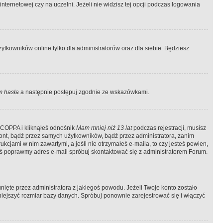
ternetowej czy na uczelni. Jeżeli nie widzisz tej opcji podczas logowania
tkowników online tylko dla administratorów oraz dla siebie. Będziesz
 hasła
a następnie postępuj zgodnie ze wskazówkami.
e COPPA i kliknąłeś odnośnik
Mam mniej niż 13 lat
podczas rejestracji, musisz
kont, bądź przez samych użytkowników, bądź przez administratora, zanim
cjami w nim zawartymi, a jeśli nie otrzymałeś e-maila, to czy jesteś pewien,
ś poprawmy adres e-mail spróbuj skontaktować się z administratorem Forum.
ięte przez administratora z jakiegoś powodu. Jeżeli Twoje konto zostało
iejszyć rozmiar bazy danych. Spróbuj ponownie zarejestrować się i włączyć