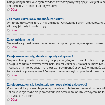
zalogowanym przy kolejnych wizytach zaznacz powyższą opcję. Nie jest to zal
oznacza to, że administrator ją wyłączył.
Góra
Jak mogę ukryć moją obecność na forum?
W Panelu użytkownika (UCP) w zakładce “Ustawienia Forum” znajdziesz opcję 
zliczany jako użytkownik ukryty.
Góra
Zapomniałem hasła!
Nie martw się! Jeśli twoje hasło nie może byc odzyskane, istnieje możliwość z
Góra
Zarejestrowałem się, ale nie mogę się zalogować!
Na początku sprawdź, czy wpisujesz poprawny login i hasło. Jeżeli te są w 
postąpić zgodnie z otrzymanymi instrukcjami. Jeżeli tak nie jest, to może 
można się na nie logować. Po rejestracji powinieneś otrzymać wiadomość czy 
że podałeś poprawny adres? Jednym z powodów wykorzystania aktywacji je
Góra
Zarejestrowałem się kiedyś, ale nie mogę się już zalogować!
Prawdopodobny powód tego to: wprowadzasz błędna nazwę użytkownika lub hasł
usunięte to być może nie pisałeś żadnych postów na forum? Zazwyczaj na fo
do dyskusji na forum.
Góra