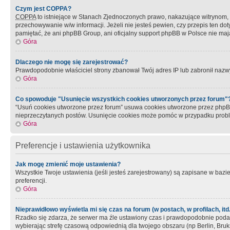
Czym jest COPPA?
COPPA
to istniejące w Stanach Zjednoczonych prawo, nakazujące witrynom
przechowywanie w/w informacji. Jeżeli nie jesteś pewien, czy przepis ten dot
pamiętać, że ani phpBB Group, ani oficjalny support phpBB w Polsce nie mają
Góra
Dlaczego nie mogę się zarejestrować?
Prawdopodobnie właściciel strony zbanował Twój adres IP lub zabronił nazwy 
Góra
Co spowoduje "Usunięcie wszystkich cookies utworzonych przez forum"
“Usuń cookies utworzone przez forum” usuwa cookies utworzone przez phpBB3
nieprzeczytanych postów. Usunięcie cookies może pomóc w przypadku pro
Góra
Preferencje i ustawienia użytkownika
Jak mogę zmienić moje ustawienia?
Wszystkie Twoje ustawienia (jeśli jesteś zarejestrowany) są zapisane w bazie 
preferencji.
Góra
Nieprawidłowo wyświetla mi się czas na forum (w postach, w profilach, itd.
Rzadko się zdarza, że serwer ma źle ustawiony czas i prawdopodobnie podane 
wybierając strefę czasową odpowiednią dla twojego obszaru (np Berlin, Bruk