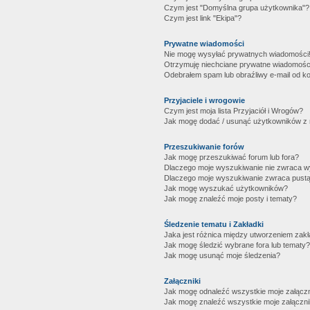
Czym jest "Domyślna grupa użytkownika"?
Czym jest link "Ekipa"?
Prywatne wiadomości
Nie mogę wysyłać prywatnych wiadomości
Otrzymuję niechciane prywatne wiadomośc
Odebrałem spam lub obraźliwy e-mail od ko
Przyjaciele i wrogowie
Czym jest moja lista Przyjaciół i Wrogów?
Jak mogę dodać / usunąć użytkowników z mo
Przeszukiwanie forów
Jak mogę przeszukiwać forum lub fora?
Dlaczego moje wyszukiwanie nie zwraca 
Dlaczego moje wyszukiwanie zwraca pustą
Jak mogę wyszukać użytkowników?
Jak mogę znaleźć moje posty i tematy?
Śledzenie tematu i Zakładki
Jaka jest różnica między utworzeniem zakł
Jak mogę śledzić wybrane fora lub tematy?
Jak mogę usunąć moje śledzenia?
Załączniki
Jak mogę odnaleźć wszystkie moje załączn
Jak mogę znaleźć wszystkie moje załączni