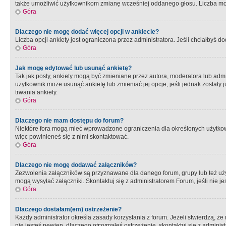
także umożliwić użytkownikom zmianę wcześniej oddanego głosu. Liczba możl
Góra
Dlaczego nie mogę dodać więcej opcji w ankiecie?
Liczba opcji ankiety jest ograniczona przez administratora. Jeśli chciałbyś do
Góra
Jak mogę edytować lub usunąć ankietę?
Tak jak posty, ankiety mogą być zmieniane przez autora, moderatora lub admi
użytkownik może usunąć ankietę lub zmieniać jej opcje, jeśli jednak został
trwania ankiety.
Góra
Dlaczego nie mam dostępu do forum?
Niektóre fora mogą mieć wprowadzone ograniczenia dla określonych użytkowni
więc powinieneś się z nimi skontaktować.
Góra
Dlaczego nie mogę dodawać załączników?
Zezwolenia załączników są przyznawane dla danego forum, grupy lub też uż
mogą wysyłać załączniki. Skontaktuj się z administratorem Forum, jeśli nie
Góra
Dlaczego dostałam(em) ostrzeżenie?
Każdy administrator określa zasady korzystania z forum. Jeżeli stwierdzą, ż
nie jesteś pewien, dlaczego otrzymałeś ostrzeżenie, skontaktuj sie z adminis