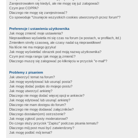
Zarejestrowałem się kiedyś, ale nie mogę się już zalogować!
Czym jest COPPA?
Dlaczego nie mogę się zarejestrować?
Co spowoduje "Usunięcie wszystkich cookies utworzonych przez forum"?
Preferencje i ustawienia użytkownika
Jak mogę zmienić moje ustawienia?
Nieprawidłowo wyświetla mi się czas na forum (w postach, w profilach, itd.)
Zmieniłem strefę czasową, ale czasy nadal są nieprawidłowe!
Na liście nie ma mojego języka!
Jak mogę wyświetlać obrazek pod moją nazwą użytkownika?
Czym jest moja ranga i jak mogę ją zmienić?
Dlaczego muszę się zalogować po kliknięciu w przycisk "e-mail"?
Problemy z pisaniem
Jak utworzyć temat na forum?
Jak mogę wyedytować lub usunąć posta?
Jak mogę dodać podpis do mojego postu?
Jak mogę utworzyć ankietę?
Dlaczego nie mogę dodać więcej opcji w ankiecie?
Jak mogę edytować lub usunąć ankietę?
Dlaczego nie mam dostępu do forum?
Dlaczego nie mogę dodawać załączników?
Dlaczego dostałam(em) ostrzeżenie?
Jak mogę zgłosić posty moderatorowi?
Do czego służy przycisk "Zapisz" podczas pisania tematu?
Dlaczego mój post musi być zatwierdzony?
Jak mogę podbić mój temat?