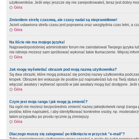
użytkowników. Jeśli więc jeszcze się nie zarejestrowałeś, teraz jest dobry mo
Góra
Zmieniłem strefę czasową, ale czasy nadal są nieprawidłowe!
Jeżeli ustawiona strefa czasu jest poprawna oraz uwzględnia czas letni, a c
Góra
Na liście nie ma mojego języka!
Najprawdopodobniej administrator forum nie zainstalował Twojego języka lub n
nie istnieje możesz sam spróbować wykonać takie tłumaczenie. Więcej inform
Góra
Jak mogę wyświetlać obrazek pod moją nazwą użytkownika?
Są dwa obrazki, które mogą pokazać się poniżej nazwy użytkownika podczas
kropek. Obrazek ten wskazuje ile postów już napisałeś/aś lub na Twój status
włączać awatary i wybierać sposób w jaki awatary mogą być dostępne. Jeśli n
Góra
Czym jest moja ranga i jak mogę ją zmienić?
Na ogół nie możesz bezpośrednio zmienić nazwy jakiejkolwiek rangi (ranga 
postów, które napisałeś, i aby identyfikować konkretne osoby, np. moderator
takim przypadku po prostu ręcznie ją zmniejszy.
Góra
Dlaczego muszę się zalogować po kliknięciu w przycisk "e-mail"?