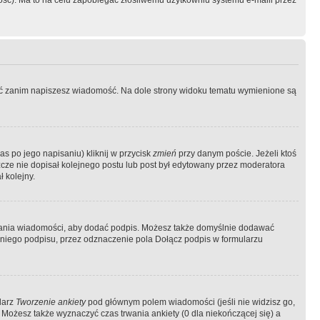
ość). Ma to na celu zapobiegać złośliwemu użytkowniu systemu e-maili przez
ować zanim napiszesz wiadomość. Na dole strony widoku tematu wymienione są
as po jego napisaniu) kliknij w przycisk
zmień
przy danym poście. Jeżeli ktoś
szcze nie dopisał kolejnego postu lub post był edytowany przez moderatora
 kolejny.
łania wiadomości, aby dodać podpis. Możesz także domyślnie dodawać
niego podpisu, przez odznaczenie pola Dołącz podpis w formularzu
larz
Tworzenie ankiety
pod głównym polem wiadomości (jeśli nie widzisz go,
 Możesz także wyznaczyć czas trwania ankiety (0 dla niekończącej się) a