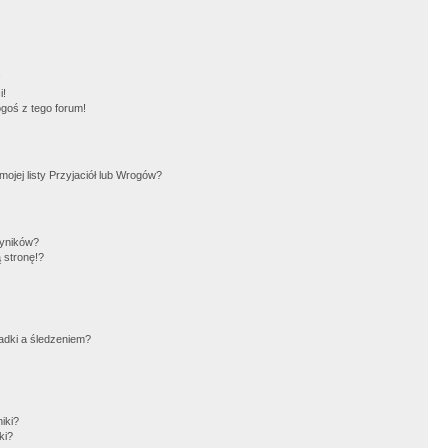
!
i!
goś z tego forum!
jej listy Przyjaciół lub Wrogów?
wyników?
 stronę!?
adki a śledzeniem?
iki?
ki?