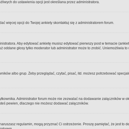
iwych do ustawienia opcji jest określana przez administratora.
dać więcej opcji do Twojej ankiety skontaktuj się z administratorem forum.
nistratora. Aby edytować ankietę musisz edytować pierwszy post w temacie (ankieta
y już oddane głosy tylko moderator lub administrator może to zrobić. Uniemożliwia
ków albo grup. Żeby przeglądać, czytać, pisać, itd. możesz potrzebować specjalny
ytkownika. Administrator forum może nie zezwalać na dodawanie załączników w o
 jesteś pewien, dlaczego nie możesz dodawać załączników.
e naruszasz regulamin, mogą przyznać Ci ostrzeżenie. Proszę pamiętać, że jest to d
tratorem.