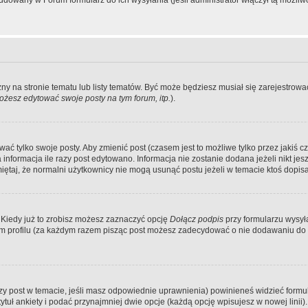
dowany w Forum formularz do ich wysyłania (jeśli administrator włączył tą możliw
zny na stronie tematu lub listy tematów. Być może będziesz musiał się zarejestr
żesz edytować swoje posty na tym forum, itp.
).
 tylko swoje posty. Aby zmienić post (czasem jest to możliwe tylko przez jakiś cz
informacja ile razy post edytowano. Informacja nie zostanie dodana jeżeli nikt je
iętaj, że normalni użytkownicy nie mogą usunąć postu jeżeli w temacie ktoś dopisał
 Kiedy już to zrobisz możesz zaznaczyć opcję
Dołącz podpis
przy formularzu wysy
m profilu (za każdym razem pisząc post możesz zadecydować o nie dodawaniu do 
wszy post w temacie, jeśli masz odpowiednie uprawnienia) powinieneś widzieć formu
uł ankiety i podać przynajmniej dwie opcje (każdą opcję wpisujesz w nowej linii).