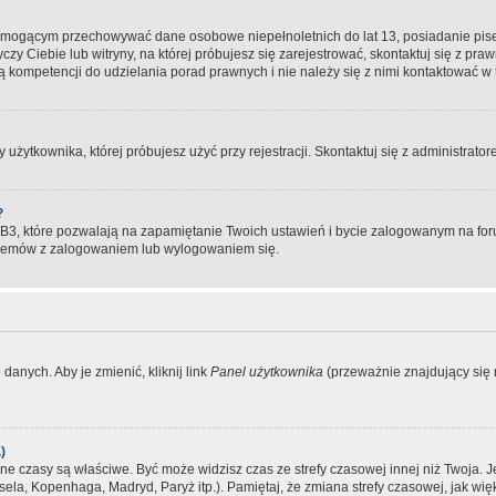
, mogącym przechowywać dane osobowe niepełnoletnich do lat 13, posiadanie pi
yczy Ciebie lub witryny, na której próbujesz się zarejestrować, skontaktuj się z pr
 kompetencji do udzielania porad prawnych i nie należy się z nimi kontaktować w te
użytkownika, której próbujesz użyć przy rejestracji. Skontaktuj się z administrat
?
, które pozwalają na zapamiętanie Twoich ustawień i bycie zalogowanym na forum
blemów z zalogowaniem lub wylogowaniem się.
danych. Aby je zmienić, kliknij link
Panel użytkownika
(przeważnie znajdujący się n
)
czasy są właściwe. Być może widzisz czas ze strefy czasowej innej niż Twoja. Jeże
sela, Kopenhaga, Madryd, Paryż itp.). Pamiętaj, że zmiana strefy czasowej, jak 