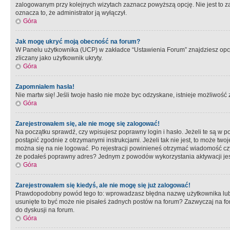
zalogowanym przy kolejnych wizytach zaznacz powyższą opcję. Nie jest to zal
oznacza to, że administrator ją wyłączył.
Góra
Jak mogę ukryć moją obecność na forum?
W Panelu użytkownika (UCP) w zakładce “Ustawienia Forum” znajdziesz opcję 
zliczany jako użytkownik ukryty.
Góra
Zapomniałem hasła!
Nie martw się! Jeśli twoje hasło nie może byc odzyskane, istnieje możliwość z
Góra
Zarejestrowałem się, ale nie mogę się zalogować!
Na początku sprawdź, czy wpisujesz poprawny login i hasło. Jeżeli te są w 
postąpić zgodnie z otrzymanymi instrukcjami. Jeżeli tak nie jest, to może 
można się na nie logować. Po rejestracji powinieneś otrzymać wiadomość czy 
że podałeś poprawny adres? Jednym z powodów wykorzystania aktywacji je
Góra
Zarejestrowałem się kiedyś, ale nie mogę się już zalogować!
Prawdopodobny powód tego to: wprowadzasz błędna nazwę użytkownika lub hasł
usunięte to być może nie pisałeś żadnych postów na forum? Zazwyczaj na fo
do dyskusji na forum.
Góra