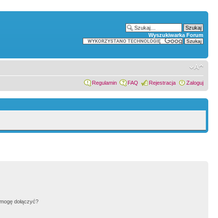
Wyszukiwarka Forum
Regulamin
FAQ
Rejestracja
Zaloguj
h mogę dołączyć?