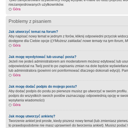
Tylko zarejestrowani użytkownicy mogą wysyłać e-maile do ludzi poprzez wbu
niezarejestrowanych użytkowników.
Góra
Problemy z pisaniem
Jak utworzyć temat na forum?
Aby napisać nowy temat w jednym z forów, kliknij odpowiedni przycisk widoc
dostępne dla Ciebie opcje ((
YMożesz zakładać nowe tematy na tym forum, Mo
Góra
Jak mogę wyedytować lub usunąć posta?
Jeżeli nie jesteś administratorem ani moderatorem możesz edytować lub usuwać
odpowiedział na Twój post to po zapisaniu zmian na dole będzie wyświetlana 
lub administratora (powinni oni poinformować dlaczego dokonali edycji). Pam
Góra
Jak mogę dodać podpis do mojego postu?
Aby dodać podpis do postu po pierwsze musisz go utworzyć w swoim profilu.
podpis do wszystkich swoich postów zaznaczając odpowiednią opcję w swoi
wysyłania wiadomości)
Góra
Jak mogę utworzyć ankietę?
Tworzenie ankiet jest proste, kiedy piszesz nowy temat (lub zmieniasz pier
to prawdopodobnie nie masz uprawnień do tworzenia ankiet). Musisz podać tyt