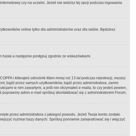
ternetowej czy na uczelni. Jeżeli nie widzisz tej opcji podczas logowania
tkowników online tylko dla administratorów oraz dla siebie. Będziesz
 hasła
a następnie postępuj zgodnie ze wskazówkami.
e COPPA i kliknąłeś odnośnik
Mam mniej niż 13 lat
podczas rejestracji, musisz
kont, bądź przez samych użytkowników, bądź przez administratora, zanim
cjami w nim zawartymi, a jeśli nie otrzymałeś e-maila, to czy jesteś pewien,
ś poprawmy adres e-mail spróbuj skontaktować się z administratorem Forum.
ięte przez administratora z jakiegoś powodu. Jeżeli Twoje konto zostało
iejszyć rozmiar bazy danych. Spróbuj ponownie zarejestrować się i włączyć