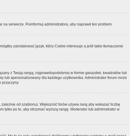
r na serwerze. Poinformuj administratora, aby naprawił ten problem.
ógłby zainstalować język, który Ciebie interesuje a jeśli takie tłumaczenie
iązany z Twoją rangą, najprawdopodobniej w formie gwiazdek, kwadratów lub
atowy lub spersonalizowany dla każdego użytkownika. Administrator forum może
o przyczyny.
, zależnie od szablonu). Większość forów używa rang aby wskazać liczbę
um tylko po to, aby otrzymać wyższą rangę. Moderator lub administrator w