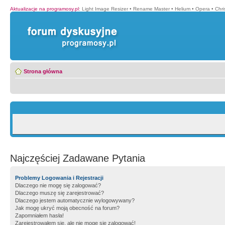
Aktualizacje na programosy.pl
:
Light Image Resizer
•
Rename Master
•
Helium
•
Opera
•
Chr
Strona główna
Najczęściej Zadawane Pytania
Problemy Logowania i Rejestracji
Dlaczego nie mogę się zalogować?
Dlaczego muszę się zarejestrować?
Dlaczego jestem automatycznie wylogowywany?
Jak mogę ukryć moją obecność na forum?
Zapomniałem hasła!
Zarejestrowałem się, ale nie mogę się zalogować!