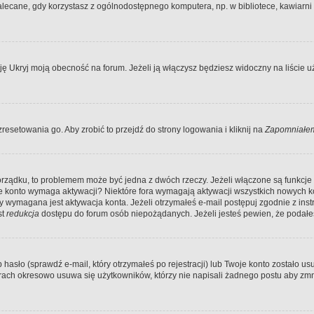
ecane, gdy korzystasz z ogólnodostępnego komputera, np. w bibliotece, kawiarni in
Ukryj moją obecność na forum. Jeżeli ją włączysz będziesz widoczny na liście uży
resetowania go. Aby zrobić to przejdź do strony logowania i kliknij na
Zapomniałem
porządku, to problemem może być jedna z dwóch rzeczy. Jeżeli włączone są funkcj
twoje konto wymaga aktywacji? Niektóre fora wymagają aktywacji wszystkich nowych 
wymagana jest aktywacja konta. Jeżeli otrzymałeś e-mail postępuj zgodnie z instruk
st
redukcja
dostępu do forum osób niepożądanych. Jeżeli jesteś pewien, że podałe
o (sprawdź e-mail, który otrzymałeś po rejestracji) lub Twoje konto zostało usun
rach okresowo usuwa się użytkowników, którzy nie napisali żadnego postu aby zmn