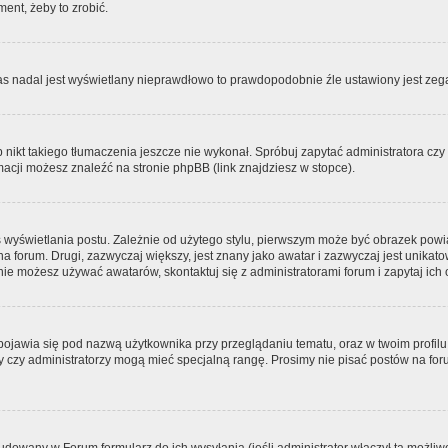
ment, żeby to zrobić.
zas nadal jest wyświetlany nieprawdłowo to prawdopodobnie źle ustawiony jest zega
ikt takiego tłumaczenia jeszcze nie wykonał. Spróbuj zapytać administratora czy m
acji możesz znaleźć na stronie phpBB (link znajdziesz w stopce).
 wyświetlania postu. Zależnie od użytego stylu, pierwszym może być obrazek pow
 na forum. Drugi, zazwyczaj większy, jest znany jako awatar i zazwyczaj jest unik
ie możesz używać awatarów, skontaktuj się z administratorami forum i zapytaj ich 
pojawia się pod nazwą użytkownika przy przeglądaniu tematu, oraz w twoim profilu
zy czy administratorzy mogą mieć specjalną rangę. Prosimy nie pisać postów na for