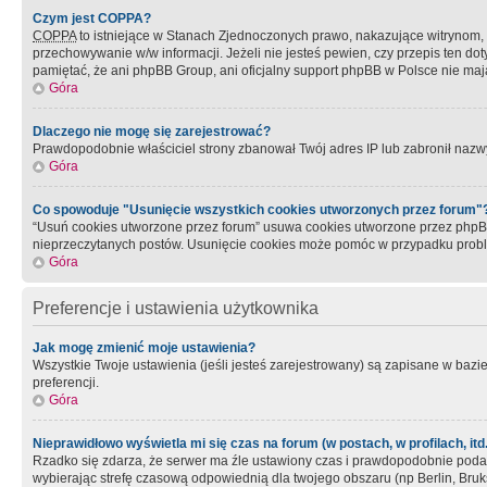
Czym jest COPPA?
COPPA
to istniejące w Stanach Zjednoczonych prawo, nakazujące witrynom
przechowywanie w/w informacji. Jeżeli nie jesteś pewien, czy przepis ten dot
pamiętać, że ani phpBB Group, ani oficjalny support phpBB w Polsce nie mają
Góra
Dlaczego nie mogę się zarejestrować?
Prawdopodobnie właściciel strony zbanował Twój adres IP lub zabronił nazwy 
Góra
Co spowoduje "Usunięcie wszystkich cookies utworzonych przez forum"
“Usuń cookies utworzone przez forum” usuwa cookies utworzone przez phpBB3
nieprzeczytanych postów. Usunięcie cookies może pomóc w przypadku pro
Góra
Preferencje i ustawienia użytkownika
Jak mogę zmienić moje ustawienia?
Wszystkie Twoje ustawienia (jeśli jesteś zarejestrowany) są zapisane w bazie 
preferencji.
Góra
Nieprawidłowo wyświetla mi się czas na forum (w postach, w profilach, itd.
Rzadko się zdarza, że serwer ma źle ustawiony czas i prawdopodobnie podane 
wybierając strefę czasową odpowiednią dla twojego obszaru (np Berlin, Bruk