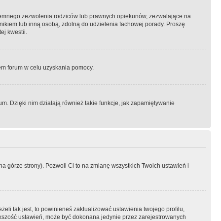
semnego zezwolenia rodziców lub prawnych opiekunów, zezwalające na
awnikiem lub inną osobą, zdolną do udzielenia fachowej porady. Proszę
j kwestii.
orem forum w celu uzyskania pomocy.
. Dzięki nim działają również takie funkcje, jak zapamiętywanie
a górze strony). Pozwoli Ci to na zmianę wszystkich Twoich ustawień i
li tak jest, to powinieneś zaktualizować ustawienia twojego profilu,
większość ustawień, może być dokonana jedynie przez zarejestrowanych