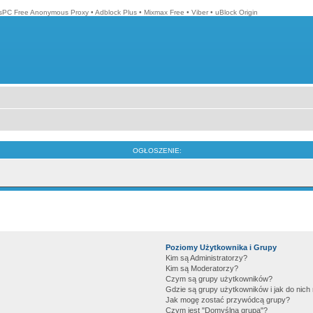
isPC Free Anonymous Proxy
•
Adblock Plus
•
Mixmax Free
•
Viber
•
uBlock Origin
OGŁOSZENIE:
Poziomy Użytkownika i Grupy
Kim są Administratorzy?
Kim są Moderatorzy?
Czym są grupy użytkowników?
Gdzie są grupy użytkowników i jak do nic
Jak mogę zostać przywódcą grupy?
Czym jest "Domyślna grupa"?