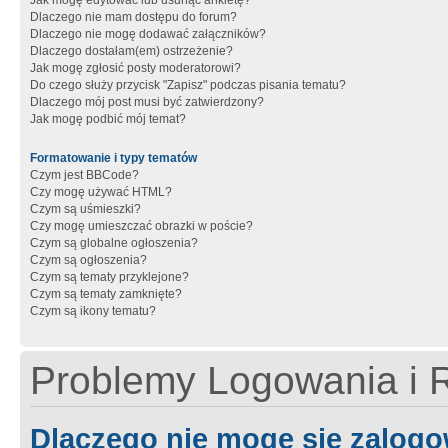
Jak mogę edytować lub usunąć ankietę?
Dlaczego nie mam dostępu do forum?
Dlaczego nie mogę dodawać załączników?
Dlaczego dostałam(em) ostrzeżenie?
Jak mogę zgłosić posty moderatorowi?
Do czego służy przycisk "Zapisz" podczas pisania tematu?
Dlaczego mój post musi być zatwierdzony?
Jak mogę podbić mój temat?
Formatowanie i typy tematów
Czym jest BBCode?
Czy mogę używać HTML?
Czym są uśmieszki?
Czy mogę umieszczać obrazki w poście?
Czym są globalne ogłoszenia?
Czym są ogłoszenia?
Czym są tematy przyklejone?
Czym są tematy zamknięte?
Czym są ikony tematu?
Problemy Logowania i R
Dlaczego nie mogę się zalog