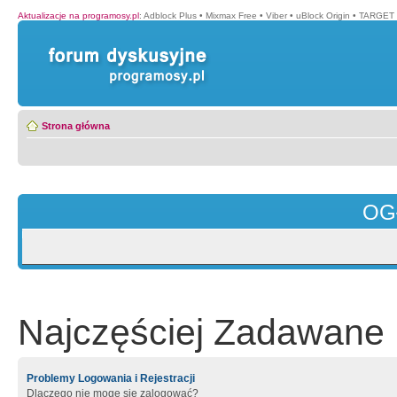
Aktualizacje na programosy.pl
:
Adblock Plus
•
Mixmax Free
•
Viber
•
uBlock Origin
•
TARGET 
Strona główna
OG
Najczęściej Zadawane 
Problemy Logowania i Rejestracji
Dlaczego nie mogę się zalogować?