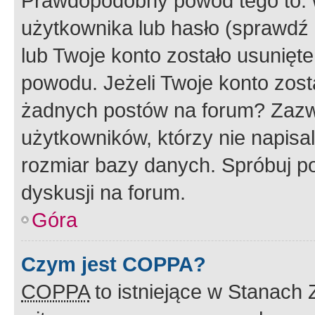
Prawdopodobny powód tego to:
użytkownika lub hasło (sprawdź e
lub Twoje konto zostało usunięte
powodu. Jeżeli Twoje konto zost
żadnych postów na forum? Zazw
użytkowników, którzy nie napisa
rozmiar bazy danych. Spróbuj po
dyskusji na forum.
Góra
Czym jest COPPA?
COPPA
to istniejące w Stanach