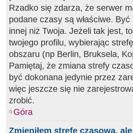
Rzadko się zdarza, że serwer m
podane czasy są właściwe. Być 
innej niż Twoja. Jeżeli tak jest,
twojego profilu, wybierając str
obszaru (np Berlin, Bruksela, Ko
Pamiętaj, że zmiana strefy czas
być dokonana jedynie przez zar
więc jeszcze się nie zarejestrow
zrobić.
Góra
Zmieniłem strefę czasową, ale