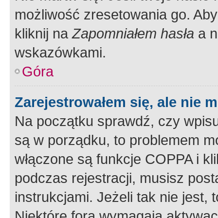
możliwość zresetowania go. Aby 
kliknij na
Zapomniałem hasła
a n
wskazówkami.
Góra
Zarejestrowałem się, ale nie 
Na początku sprawdź, czy wpisuj
są w porządku, to problemem mo
włączone są funkcje COPPA i kl
podczas rejestracji, musisz pos
instrukcjami. Jeżeli tak nie jes
Niektóre fora wymagają aktywac