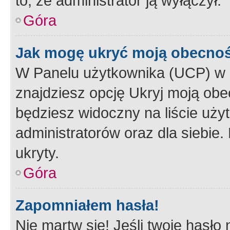
to, że administrator ją wyłączył.
Góra
Jak mogę ukryć moją obecno
W Panelu użytkownika (UCP) w 
znajdziesz opcję Ukryj moją obe
będziesz widoczny na liście użyt
administratorów oraz dla siebie.
ukryty.
Góra
Zapomniałem hasła!
Nie martw się! Jeśli twoje hasło