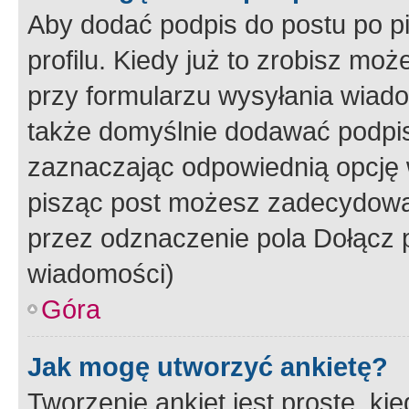
Aby dodać podpis do postu po 
profilu. Kiedy już to zrobisz m
przy formularzu wysyłania wiad
także domyślnie dodawać podpi
zaznaczając odpowiednią opcję 
pisząc post możesz zadecydowa
przez odznaczenie pola Dołącz 
wiadomości)
Góra
Jak mogę utworzyć ankietę?
Tworzenie ankiet jest proste, ki