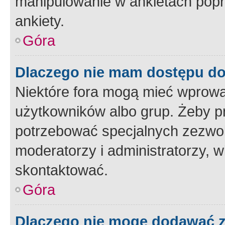
manipulowanie w ankietach popr
ankiety.
Góra
Dlaczego nie mam dostępu d
Niektóre fora mogą mieć wprowa
użytkowników albo grup. Żeby pr
potrzebować specjalnych zezwole
moderatorzy i administratorzy, w
skontaktować.
Góra
Dlaczego nie mogę dodawać 