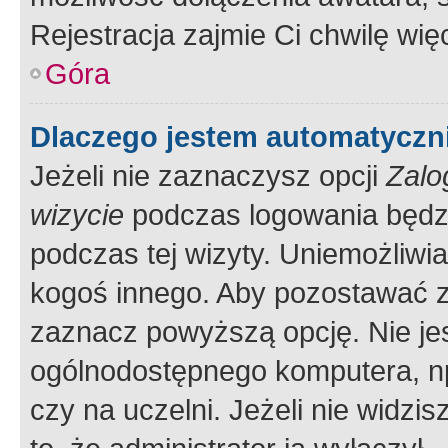
Rejestracja zajmie Ci chwilę wi
Góra
Dlaczego jestem automatycz
Jeżeli nie zaznaczysz opcji
Zalo
wizycie
podczas logowania będzi
podczas tej wizyty. Uniemożliwi
kogoś innego. Aby pozostawać 
zaznacz powyższą opcję. Nie jes
ogólnodostępnego komputera, np.
czy na uczelni. Jeżeli nie widzi