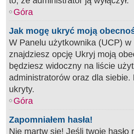
to, że administrator ją wyłączył.
Góra
Jak mogę ukryć moją obecno
W Panelu użytkownika (UCP) w 
znajdziesz opcję Ukryj moją obe
będziesz widoczny na liście użyt
administratorów oraz dla siebie.
ukryty.
Góra
Zapomniałem hasła!
Nie martw się! Jeśli twoje hasło