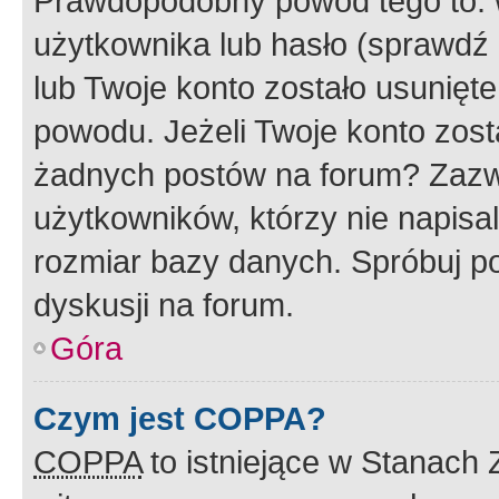
Prawdopodobny powód tego to:
użytkownika lub hasło (sprawdź e
lub Twoje konto zostało usunięte
powodu. Jeżeli Twoje konto zost
żadnych postów na forum? Zazw
użytkowników, którzy nie napisa
rozmiar bazy danych. Spróbuj po
dyskusji na forum.
Góra
Czym jest COPPA?
COPPA
to istniejące w Stanach