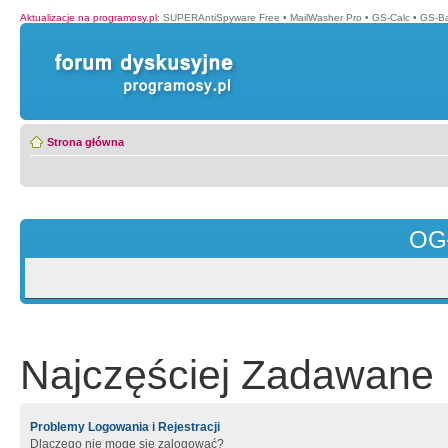
Aktualizacje na programosy.pl
:
SUPERAntiSpyware Free
•
MailWasher Pro
•
GS-Calc
•
GS-B
Strona główna
OG
Najczęściej Zadawane 
Problemy Logowania i Rejestracji
Dlaczego nie mogę się zalogować?