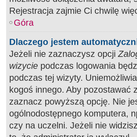
Rejestracja zajmie Ci chwilę wi
Góra
Dlaczego jestem automatycz
Jeżeli nie zaznaczysz opcji
Zalo
wizycie
podczas logowania będzi
podczas tej wizyty. Uniemożliwi
kogoś innego. Aby pozostawać 
zaznacz powyższą opcję. Nie jes
ogólnodostępnego komputera, np.
czy na uczelni. Jeżeli nie widzi