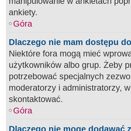
manipulowanie w ankietach popr
ankiety.
Góra
Dlaczego nie mam dostępu d
Niektóre fora mogą mieć wprowa
użytkowników albo grup. Żeby pr
potrzebować specjalnych zezwole
moderatorzy i administratorzy, w
skontaktować.
Góra
Dlaczego nie mogę dodawać 