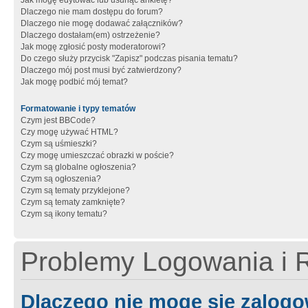
Jak mogę edytować lub usunąć ankietę?
Dlaczego nie mam dostępu do forum?
Dlaczego nie mogę dodawać załączników?
Dlaczego dostałam(em) ostrzeżenie?
Jak mogę zgłosić posty moderatorowi?
Do czego służy przycisk "Zapisz" podczas pisania tematu?
Dlaczego mój post musi być zatwierdzony?
Jak mogę podbić mój temat?
Formatowanie i typy tematów
Czym jest BBCode?
Czy mogę używać HTML?
Czym są uśmieszki?
Czy mogę umieszczać obrazki w poście?
Czym są globalne ogłoszenia?
Czym są ogłoszenia?
Czym są tematy przyklejone?
Czym są tematy zamknięte?
Czym są ikony tematu?
Problemy Logowania i R
Dlaczego nie mogę się zalog