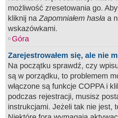
możliwość zresetowania go. Aby 
kliknij na
Zapomniałem hasła
a n
wskazówkami.
Góra
Zarejestrowałem się, ale nie 
Na początku sprawdź, czy wpisuj
są w porządku, to problemem mo
włączone są funkcje COPPA i kl
podczas rejestracji, musisz pos
instrukcjami. Jeżeli tak nie jes
Niektóre fora wymagają aktywac