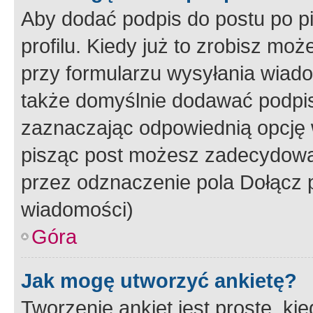
Aby dodać podpis do postu po 
profilu. Kiedy już to zrobisz m
przy formularzu wysyłania wiad
także domyślnie dodawać podpi
zaznaczając odpowiednią opcję 
pisząc post możesz zadecydowa
przez odznaczenie pola Dołącz 
wiadomości)
Góra
Jak mogę utworzyć ankietę?
Tworzenie ankiet jest proste, ki