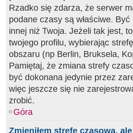
Rzadko się zdarza, że serwer m
podane czasy są właściwe. Być 
innej niż Twoja. Jeżeli tak jest,
twojego profilu, wybierając str
obszaru (np Berlin, Bruksela, Ko
Pamiętaj, że zmiana strefy czas
być dokonana jedynie przez zar
więc jeszcze się nie zarejestrow
zrobić.
Góra
Zmieniłem strefę czasową, ale