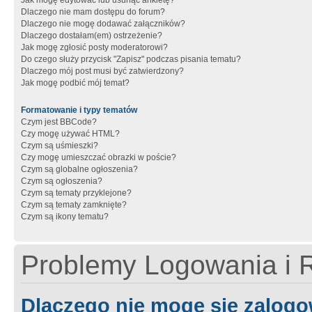
Jak mogę edytować lub usunąć ankietę?
Dlaczego nie mam dostępu do forum?
Dlaczego nie mogę dodawać załączników?
Dlaczego dostałam(em) ostrzeżenie?
Jak mogę zgłosić posty moderatorowi?
Do czego służy przycisk "Zapisz" podczas pisania tematu?
Dlaczego mój post musi być zatwierdzony?
Jak mogę podbić mój temat?
Formatowanie i typy tematów
Czym jest BBCode?
Czy mogę używać HTML?
Czym są uśmieszki?
Czy mogę umieszczać obrazki w poście?
Czym są globalne ogłoszenia?
Czym są ogłoszenia?
Czym są tematy przyklejone?
Czym są tematy zamknięte?
Czym są ikony tematu?
Problemy Logowania i R
Dlaczego nie mogę się zalog