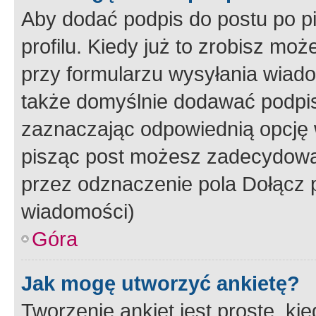
Aby dodać podpis do postu po 
profilu. Kiedy już to zrobisz m
przy formularzu wysyłania wiad
także domyślnie dodawać podpi
zaznaczając odpowiednią opcję 
pisząc post możesz zadecydowa
przez odznaczenie pola Dołącz 
wiadomości)
Góra
Jak mogę utworzyć ankietę?
Tworzenie ankiet jest proste, ki