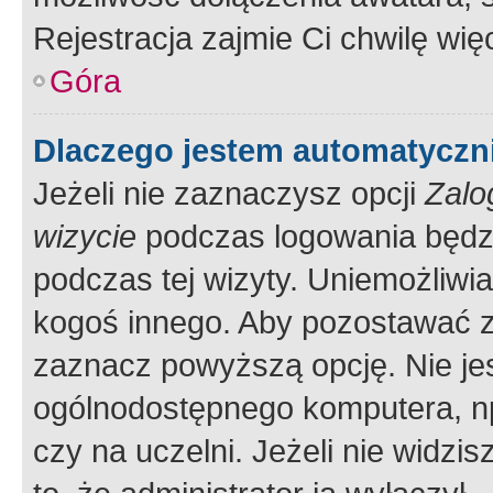
Rejestracja zajmie Ci chwilę wi
Góra
Dlaczego jestem automatycz
Jeżeli nie zaznaczysz opcji
Zalo
wizycie
podczas logowania będzi
podczas tej wizyty. Uniemożliwi
kogoś innego. Aby pozostawać 
zaznacz powyższą opcję. Nie jes
ogólnodostępnego komputera, np.
czy na uczelni. Jeżeli nie widzi