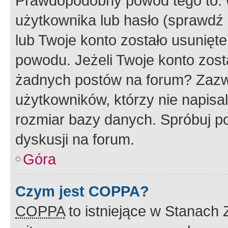
Prawdopodobny powód tego to:
użytkownika lub hasło (sprawdź e
lub Twoje konto zostało usunięte
powodu. Jeżeli Twoje konto zost
żadnych postów na forum? Zazw
użytkowników, którzy nie napisa
rozmiar bazy danych. Spróbuj po
dyskusji na forum.
Góra
Czym jest COPPA?
COPPA
to istniejące w Stanach