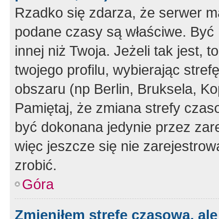
Rzadko się zdarza, że serwer m
podane czasy są właściwe. Być 
innej niż Twoja. Jeżeli tak jest,
twojego profilu, wybierając str
obszaru (np Berlin, Bruksela, Ko
Pamiętaj, że zmiana strefy czas
być dokonana jedynie przez zar
więc jeszcze się nie zarejestrow
zrobić.
Góra
Zmieniłem strefę czasową, ale