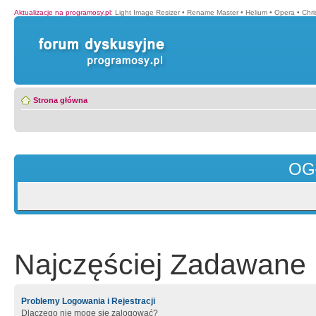
Aktualizacje na programosy.pl
:
Light Image Resizer
•
Rename Master
•
Helium
•
Opera
•
Chr
Strona główna
OG
Najczęściej Zadawane 
Problemy Logowania i Rejestracji
Dlaczego nie mogę się zalogować?