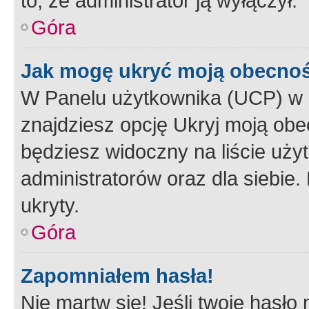
to, że administrator ją wyłączył.
Góra
Jak mogę ukryć moją obecno
W Panelu użytkownika (UCP) w 
znajdziesz opcję Ukryj moją obe
będziesz widoczny na liście użyt
administratorów oraz dla siebie.
ukryty.
Góra
Zapomniałem hasła!
Nie martw się! Jeśli twoje hasło