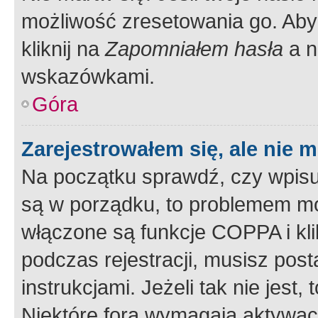
możliwość zresetowania go. Aby 
kliknij na
Zapomniałem hasła
a n
wskazówkami.
Góra
Zarejestrowałem się, ale nie 
Na początku sprawdź, czy wpisuj
są w porządku, to problemem mo
włączone są funkcje COPPA i kl
podczas rejestracji, musisz pos
instrukcjami. Jeżeli tak nie jes
Niektóre fora wymagają aktywac