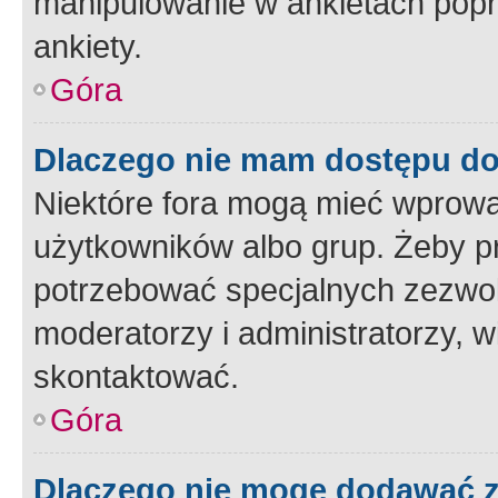
manipulowanie w ankietach popr
ankiety.
Góra
Dlaczego nie mam dostępu d
Niektóre fora mogą mieć wprowa
użytkowników albo grup. Żeby pr
potrzebować specjalnych zezwole
moderatorzy i administratorzy, w
skontaktować.
Góra
Dlaczego nie mogę dodawać 