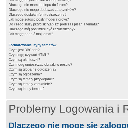
Jak mogę edytować lub usunąć ankietę?
Dlaczego nie mam dostępu do forum?
Dlaczego nie mogę dodawać załączników?
Dlaczego dostałam(em) ostrzeżenie?
Jak mogę zgłosić posty moderatorowi?
Do czego służy przycisk "Zapisz" podczas pisania tematu?
Dlaczego mój post musi być zatwierdzony?
Jak mogę podbić mój temat?
Formatowanie i typy tematów
Czym jest BBCode?
Czy mogę używać HTML?
Czym są uśmieszki?
Czy mogę umieszczać obrazki w poście?
Czym są globalne ogłoszenia?
Czym są ogłoszenia?
Czym są tematy przyklejone?
Czym są tematy zamknięte?
Czym są ikony tematu?
Problemy Logowania i R
Dlaczego nie mogę się zalog