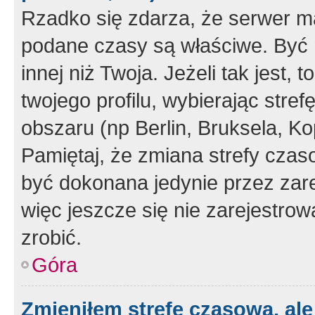
Rzadko się zdarza, że serwer m
podane czasy są właściwe. Być 
innej niż Twoja. Jeżeli tak jest,
twojego profilu, wybierając str
obszaru (np Berlin, Bruksela, Ko
Pamiętaj, że zmiana strefy czas
być dokonana jedynie przez zar
więc jeszcze się nie zarejestrow
zrobić.
Góra
Zmieniłem strefę czasową, ale