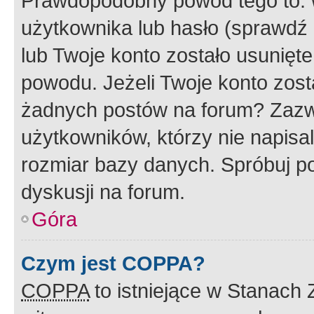
Prawdopodobny powód tego to:
użytkownika lub hasło (sprawdź e
lub Twoje konto zostało usunięte
powodu. Jeżeli Twoje konto zost
żadnych postów na forum? Zazw
użytkowników, którzy nie napisa
rozmiar bazy danych. Spróbuj po
dyskusji na forum.
Góra
Czym jest COPPA?
COPPA
to istniejące w Stanach