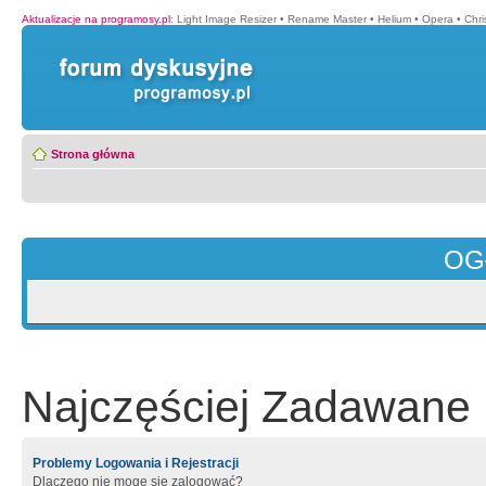
Aktualizacje na programosy.pl
:
Light Image Resizer
•
Rename Master
•
Helium
•
Opera
•
Chr
Strona główna
OG
Najczęściej Zadawane 
Problemy Logowania i Rejestracji
Dlaczego nie mogę się zalogować?