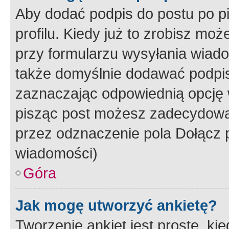
Aby dodać podpis do postu po 
profilu. Kiedy już to zrobisz m
przy formularzu wysyłania wiad
także domyślnie dodawać podpi
zaznaczając odpowiednią opcję 
pisząc post możesz zadecydowa
przez odznaczenie pola Dołącz 
wiadomości)
Góra
Jak mogę utworzyć ankietę?
Tworzenie ankiet jest proste, ki