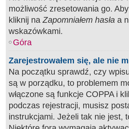
możliwość zresetowania go. Aby 
kliknij na
Zapomniałem hasła
a n
wskazówkami.
Góra
Zarejestrowałem się, ale nie 
Na początku sprawdź, czy wpisuj
są w porządku, to problemem mo
włączone są funkcje COPPA i kl
podczas rejestracji, musisz pos
instrukcjami. Jeżeli tak nie jes
Niektóre fora wymagają aktywac