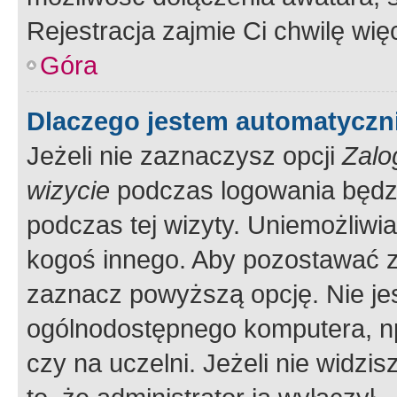
Rejestracja zajmie Ci chwilę wi
Góra
Dlaczego jestem automatycz
Jeżeli nie zaznaczysz opcji
Zalo
wizycie
podczas logowania będzi
podczas tej wizyty. Uniemożliwi
kogoś innego. Aby pozostawać 
zaznacz powyższą opcję. Nie jes
ogólnodostępnego komputera, np.
czy na uczelni. Jeżeli nie widzi