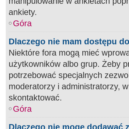
manipulowanie w ankietach popr
ankiety.
Góra
Dlaczego nie mam dostępu d
Niektóre fora mogą mieć wprowa
użytkowników albo grup. Żeby pr
potrzebować specjalnych zezwole
moderatorzy i administratorzy, w
skontaktować.
Góra
Dlaczego nie mogę dodawać 