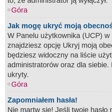
to, że administrator ją wyłączył.
Góra
Jak mogę ukryć moją obecno
W Panelu użytkownika (UCP) w 
znajdziesz opcję Ukryj moją obe
będziesz widoczny na liście użyt
administratorów oraz dla siebie.
ukryty.
Góra
Zapomniałem hasła!
Nie martw się! Jeśli twoje hasło