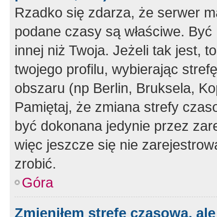
Rzadko się zdarza, że serwer m
podane czasy są właściwe. Być 
innej niż Twoja. Jeżeli tak jest,
twojego profilu, wybierając str
obszaru (np Berlin, Bruksela, Ko
Pamiętaj, że zmiana strefy czas
być dokonana jedynie przez zar
więc jeszcze się nie zarejestrow
zrobić.
Góra
Zmieniłem strefę czasową, ale