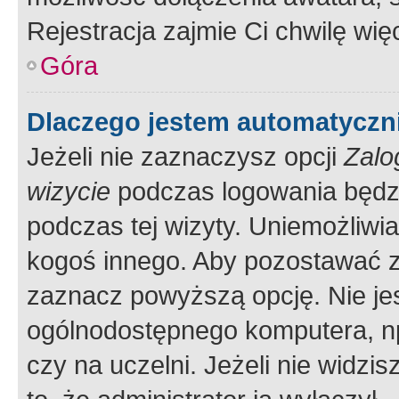
Rejestracja zajmie Ci chwilę wi
Góra
Dlaczego jestem automatycz
Jeżeli nie zaznaczysz opcji
Zalo
wizycie
podczas logowania będzi
podczas tej wizyty. Uniemożliwi
kogoś innego. Aby pozostawać 
zaznacz powyższą opcję. Nie jes
ogólnodostępnego komputera, np.
czy na uczelni. Jeżeli nie widzi