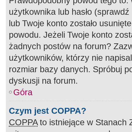
Prawdopodobny powód tego to:
użytkownika lub hasło (sprawdź e
lub Twoje konto zostało usunięte
powodu. Jeżeli Twoje konto zost
żadnych postów na forum? Zazw
użytkowników, którzy nie napisa
rozmiar bazy danych. Spróbuj po
dyskusji na forum.
Góra
Czym jest COPPA?
COPPA
to istniejące w Stanach