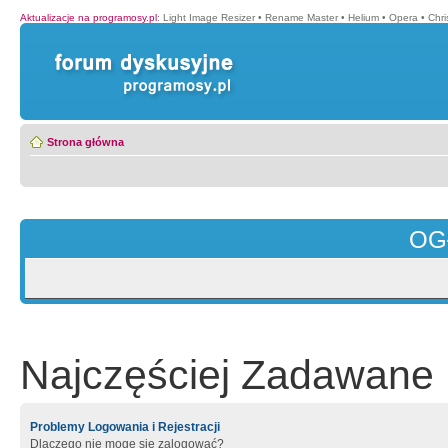
Aktualizacje na programosy.pl
:
Light Image Resizer
•
Rename Master
•
Helium
•
Opera
•
Chr
Strona główna
OG
Najczęściej Zadawane 
Problemy Logowania i Rejestracji
Dlaczego nie mogę się zalogować?