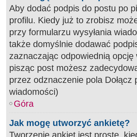
Aby dodać podpis do postu po 
profilu. Kiedy już to zrobisz m
przy formularzu wysyłania wiad
także domyślnie dodawać podpi
zaznaczając odpowiednią opcję 
pisząc post możesz zadecydowa
przez odznaczenie pola Dołącz 
wiadomości)
Góra
Jak mogę utworzyć ankietę?
Tworzenie ankiet jest proste, ki