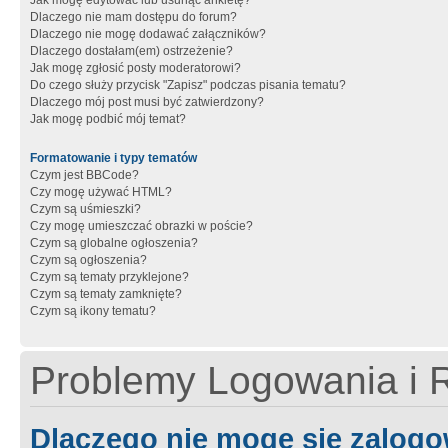
Jak mogę edytować lub usunąć ankietę?
Dlaczego nie mam dostępu do forum?
Dlaczego nie mogę dodawać załączników?
Dlaczego dostałam(em) ostrzeżenie?
Jak mogę zgłosić posty moderatorowi?
Do czego służy przycisk "Zapisz" podczas pisania tematu?
Dlaczego mój post musi być zatwierdzony?
Jak mogę podbić mój temat?
Formatowanie i typy tematów
Czym jest BBCode?
Czy mogę używać HTML?
Czym są uśmieszki?
Czy mogę umieszczać obrazki w poście?
Czym są globalne ogłoszenia?
Czym są ogłoszenia?
Czym są tematy przyklejone?
Czym są tematy zamknięte?
Czym są ikony tematu?
Problemy Logowania i R
Dlaczego nie mogę się zalog