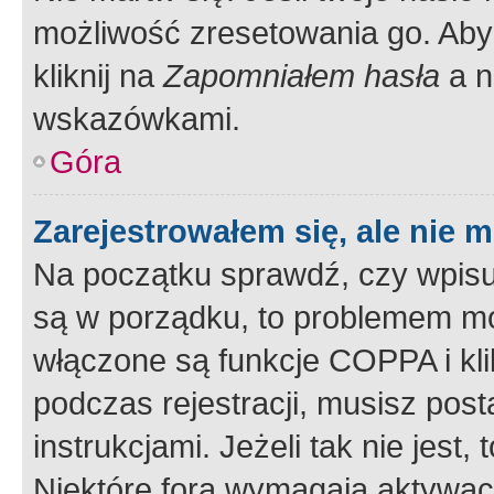
możliwość zresetowania go. Aby 
kliknij na
Zapomniałem hasła
a n
wskazówkami.
Góra
Zarejestrowałem się, ale nie 
Na początku sprawdź, czy wpisuj
są w porządku, to problemem mo
włączone są funkcje COPPA i kl
podczas rejestracji, musisz pos
instrukcjami. Jeżeli tak nie jes
Niektóre fora wymagają aktywac