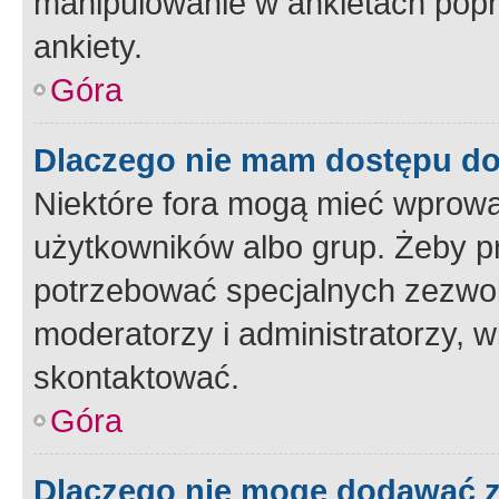
manipulowanie w ankietach popr
ankiety.
Góra
Dlaczego nie mam dostępu d
Niektóre fora mogą mieć wprowa
użytkowników albo grup. Żeby pr
potrzebować specjalnych zezwole
moderatorzy i administratorzy, w
skontaktować.
Góra
Dlaczego nie mogę dodawać 