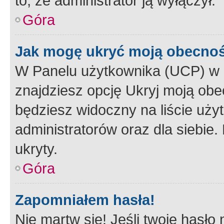
to, że administrator ją wyłączył.
Góra
Jak mogę ukryć moją obecno
W Panelu użytkownika (UCP) w 
znajdziesz opcję Ukryj moją obe
będziesz widoczny na liście użyt
administratorów oraz dla siebie.
ukryty.
Góra
Zapomniałem hasła!
Nie martw się! Jeśli twoje hasło