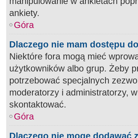
manipulowanie w ankietach popr
ankiety.
Góra
Dlaczego nie mam dostępu d
Niektóre fora mogą mieć wprowa
użytkowników albo grup. Żeby pr
potrzebować specjalnych zezwole
moderatorzy i administratorzy, w
skontaktować.
Góra
Dlaczego nie mogę dodawać 