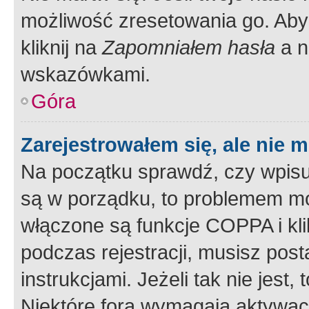
możliwość zresetowania go. Aby 
kliknij na
Zapomniałem hasła
a n
wskazówkami.
Góra
Zarejestrowałem się, ale nie 
Na początku sprawdź, czy wpisuj
są w porządku, to problemem mo
włączone są funkcje COPPA i kl
podczas rejestracji, musisz pos
instrukcjami. Jeżeli tak nie jes
Niektóre fora wymagają aktywac