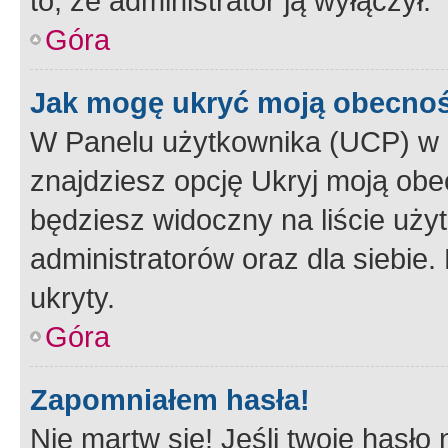
to, że administrator ją wyłączył.
Góra
Jak mogę ukryć moją obecno
W Panelu użytkownika (UCP) w 
znajdziesz opcję Ukryj moją obe
będziesz widoczny na liście użyt
administratorów oraz dla siebie.
ukryty.
Góra
Zapomniałem hasła!
Nie martw się! Jeśli twoje hasło