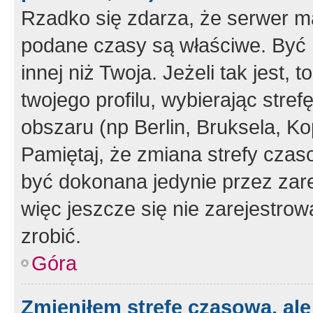
Rzadko się zdarza, że serwer m
podane czasy są właściwe. Być 
innej niż Twoja. Jeżeli tak jest,
twojego profilu, wybierając str
obszaru (np Berlin, Bruksela, Ko
Pamiętaj, że zmiana strefy czas
być dokonana jedynie przez zar
więc jeszcze się nie zarejestrow
zrobić.
Góra
Zmieniłem strefę czasową, ale