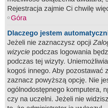
Rejestracja zajmie Ci chwilę wi
Góra
Dlaczego jestem automatycz
Jeżeli nie zaznaczysz opcji
Zalo
wizycie
podczas logowania będzi
podczas tej wizyty. Uniemożliwi
kogoś innego. Aby pozostawać 
zaznacz powyższą opcję. Nie jes
ogólnodostępnego komputera, np.
czy na uczelni. Jeżeli nie widzi