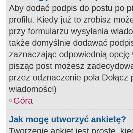
Aby dodać podpis do postu po 
profilu. Kiedy już to zrobisz m
przy formularzu wysyłania wiad
także domyślnie dodawać podpi
zaznaczając odpowiednią opcję 
pisząc post możesz zadecydowa
przez odznaczenie pola Dołącz 
wiadomości)
Góra
Jak mogę utworzyć ankietę?
Tworzenie ankiet jest proste, ki