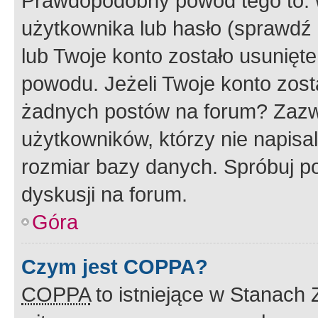
Prawdopodobny powód tego to:
użytkownika lub hasło (sprawdź e
lub Twoje konto zostało usunięte
powodu. Jeżeli Twoje konto zost
żadnych postów na forum? Zazw
użytkowników, którzy nie napisa
rozmiar bazy danych. Spróbuj po
dyskusji na forum.
Góra
Czym jest COPPA?
COPPA
to istniejące w Stanach