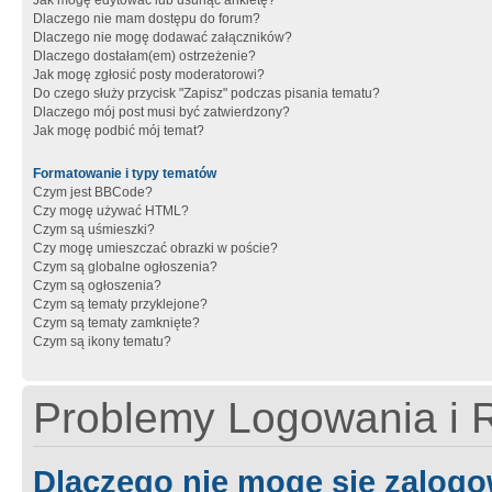
Jak mogę edytować lub usunąć ankietę?
Dlaczego nie mam dostępu do forum?
Dlaczego nie mogę dodawać załączników?
Dlaczego dostałam(em) ostrzeżenie?
Jak mogę zgłosić posty moderatorowi?
Do czego służy przycisk "Zapisz" podczas pisania tematu?
Dlaczego mój post musi być zatwierdzony?
Jak mogę podbić mój temat?
Formatowanie i typy tematów
Czym jest BBCode?
Czy mogę używać HTML?
Czym są uśmieszki?
Czy mogę umieszczać obrazki w poście?
Czym są globalne ogłoszenia?
Czym są ogłoszenia?
Czym są tematy przyklejone?
Czym są tematy zamknięte?
Czym są ikony tematu?
Problemy Logowania i R
Dlaczego nie mogę się zalog