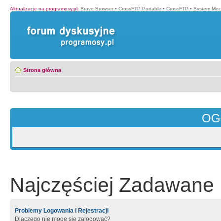
Aktualizacje na programosy.pl
:
Brave Browser
•
CrossFTP Portable
•
CrossFTP
•
System Mec
Strona główna
OG
Najczęściej Zadawane 
Problemy Logowania i Rejestracji
Dlaczego nie mogę się zalogować?