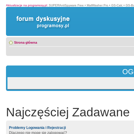
Aktualizacje na programosy.pl
:
SUPERAntiSpyware Free
•
MailWasher Pro
•
GS-Calc
•
GS-B
Strona główna
OG
Najczęściej Zadawane 
Problemy Logowania i Rejestracji
Dlaczego nie mogę się zalogować?