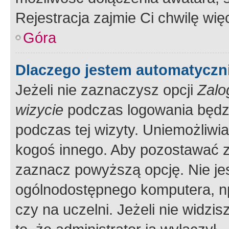
Rejestracja zajmie Ci chwilę wi
Góra
Dlaczego jestem automatycz
Jeżeli nie zaznaczysz opcji
Zalo
wizycie
podczas logowania będzi
podczas tej wizyty. Uniemożliwi
kogoś innego. Aby pozostawać 
zaznacz powyższą opcję. Nie jes
ogólnodostępnego komputera, np.
czy na uczelni. Jeżeli nie widzi