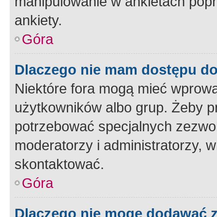
manipulowanie w ankietach popr
ankiety.
Góra
Dlaczego nie mam dostępu d
Niektóre fora mogą mieć wprowa
użytkowników albo grup. Żeby pr
potrzebować specjalnych zezwole
moderatorzy i administratorzy, w
skontaktować.
Góra
Dlaczego nie mogę dodawać 