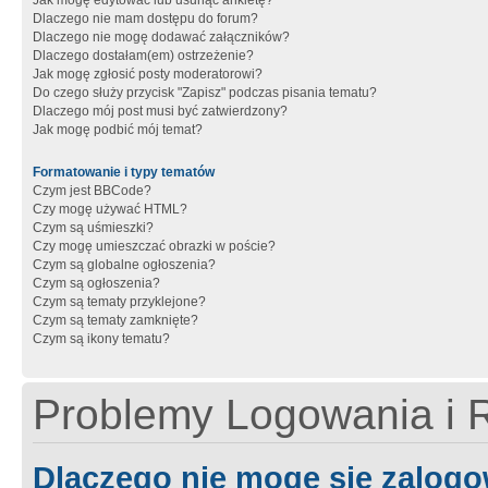
Jak mogę edytować lub usunąć ankietę?
Dlaczego nie mam dostępu do forum?
Dlaczego nie mogę dodawać załączników?
Dlaczego dostałam(em) ostrzeżenie?
Jak mogę zgłosić posty moderatorowi?
Do czego służy przycisk "Zapisz" podczas pisania tematu?
Dlaczego mój post musi być zatwierdzony?
Jak mogę podbić mój temat?
Formatowanie i typy tematów
Czym jest BBCode?
Czy mogę używać HTML?
Czym są uśmieszki?
Czy mogę umieszczać obrazki w poście?
Czym są globalne ogłoszenia?
Czym są ogłoszenia?
Czym są tematy przyklejone?
Czym są tematy zamknięte?
Czym są ikony tematu?
Problemy Logowania i R
Dlaczego nie mogę się zalog