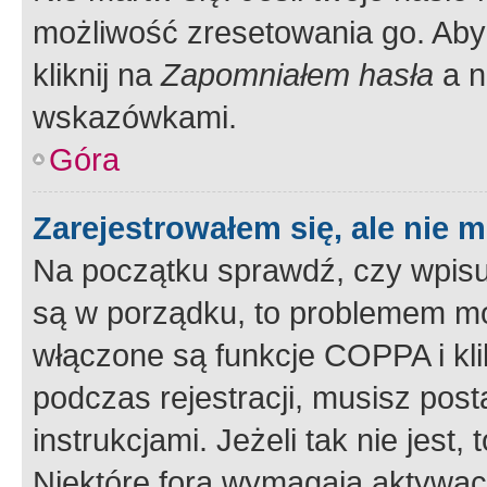
możliwość zresetowania go. Aby 
kliknij na
Zapomniałem hasła
a n
wskazówkami.
Góra
Zarejestrowałem się, ale nie 
Na początku sprawdź, czy wpisuj
są w porządku, to problemem mo
włączone są funkcje COPPA i kl
podczas rejestracji, musisz pos
instrukcjami. Jeżeli tak nie jes
Niektóre fora wymagają aktywac