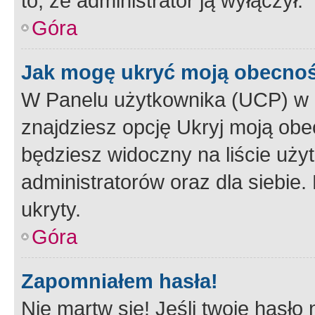
to, że administrator ją wyłączył.
Góra
Jak mogę ukryć moją obecno
W Panelu użytkownika (UCP) w 
znajdziesz opcję Ukryj moją obe
będziesz widoczny na liście użyt
administratorów oraz dla siebie.
ukryty.
Góra
Zapomniałem hasła!
Nie martw się! Jeśli twoje hasło