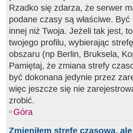
Rzadko się zdarza, że serwer m
podane czasy są właściwe. Być 
innej niż Twoja. Jeżeli tak jest,
twojego profilu, wybierając str
obszaru (np Berlin, Bruksela, Ko
Pamiętaj, że zmiana strefy czas
być dokonana jedynie przez zar
więc jeszcze się nie zarejestrow
zrobić.
Góra
Zmieniłem strefę czasową, ale