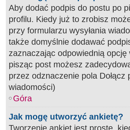
Aby dodać podpis do postu po 
profilu. Kiedy już to zrobisz m
przy formularzu wysyłania wiad
także domyślnie dodawać podpi
zaznaczając odpowiednią opcję 
pisząc post możesz zadecydowa
przez odznaczenie pola Dołącz 
wiadomości)
Góra
Jak mogę utworzyć ankietę?
Tworzenie ankiet jest proste, ki