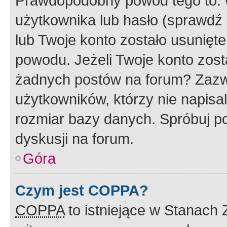
Prawdopodobny powód tego to:
użytkownika lub hasło (sprawdź e
lub Twoje konto zostało usunięte
powodu. Jeżeli Twoje konto zost
żadnych postów na forum? Zazw
użytkowników, którzy nie napisa
rozmiar bazy danych. Spróbuj po
dyskusji na forum.
Góra
Czym jest COPPA?
COPPA
to istniejące w Stanach