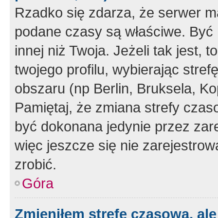
Rzadko się zdarza, że serwer m
podane czasy są właściwe. Być 
innej niż Twoja. Jeżeli tak jest,
twojego profilu, wybierając str
obszaru (np Berlin, Bruksela, Ko
Pamiętaj, że zmiana strefy czas
być dokonana jedynie przez zar
więc jeszcze się nie zarejestrow
zrobić.
Góra
Zmieniłem strefę czasową, ale