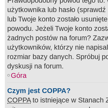
Prawdopodobny powód tego to:
użytkownika lub hasło (sprawdź e
lub Twoje konto zostało usunięte
powodu. Jeżeli Twoje konto zost
żadnych postów na forum? Zazw
użytkowników, którzy nie napisa
rozmiar bazy danych. Spróbuj po
dyskusji na forum.
Góra
Czym jest COPPA?
COPPA
to istniejące w Stanach