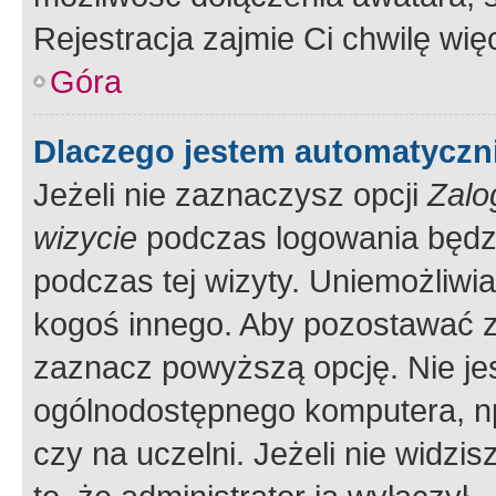
Rejestracja zajmie Ci chwilę wi
Góra
Dlaczego jestem automatycz
Jeżeli nie zaznaczysz opcji
Zalo
wizycie
podczas logowania będzi
podczas tej wizyty. Uniemożliwi
kogoś innego. Aby pozostawać 
zaznacz powyższą opcję. Nie jes
ogólnodostępnego komputera, np.
czy na uczelni. Jeżeli nie widzi