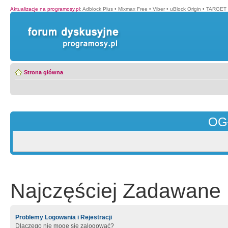
Aktualizacje na programosy.pl
:
Adblock Plus
•
Mixmax Free
•
Viber
•
uBlock Origin
•
TARGET 
Strona główna
OG
Najczęściej Zadawane 
Problemy Logowania i Rejestracji
Dlaczego nie mogę się zalogować?