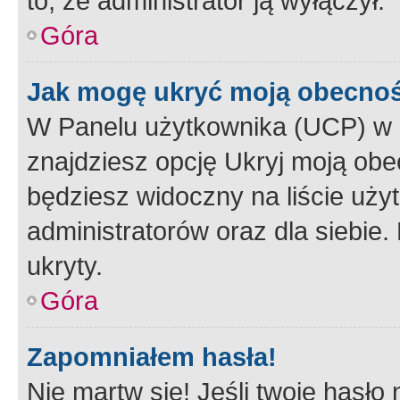
to, że administrator ją wyłączył.
Góra
Jak mogę ukryć moją obecno
W Panelu użytkownika (UCP) w 
znajdziesz opcję Ukryj moją obe
będziesz widoczny na liście użyt
administratorów oraz dla siebie.
ukryty.
Góra
Zapomniałem hasła!
Nie martw się! Jeśli twoje hasło