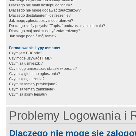
Jak mogę edytować lub usunąć ankietę?
Dlaczego nie mam dostępu do forum?
Dlaczego nie mogę dodawać załączników?
Dlaczego dostałam(em) ostrzeżenie?
Jak mogę zgłosić posty moderatorowi?
Do czego służy przycisk "Zapisz" podczas pisania tematu?
Dlaczego mój post musi być zatwierdzony?
Jak mogę podbić mój temat?
Formatowanie i typy tematów
Czym jest BBCode?
Czy mogę używać HTML?
Czym są uśmieszki?
Czy mogę umieszczać obrazki w poście?
Czym są globalne ogłoszenia?
Czym są ogłoszenia?
Czym są tematy przyklejone?
Czym są tematy zamknięte?
Czym są ikony tematu?
Problemy Logowania i R
Dlaczego nie mogę się zalog