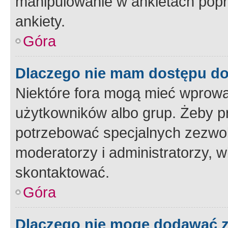
manipulowanie w ankietach popr
ankiety.
Góra
Dlaczego nie mam dostępu d
Niektóre fora mogą mieć wprowa
użytkowników albo grup. Żeby pr
potrzebować specjalnych zezwole
moderatorzy i administratorzy, w
skontaktować.
Góra
Dlaczego nie mogę dodawać 