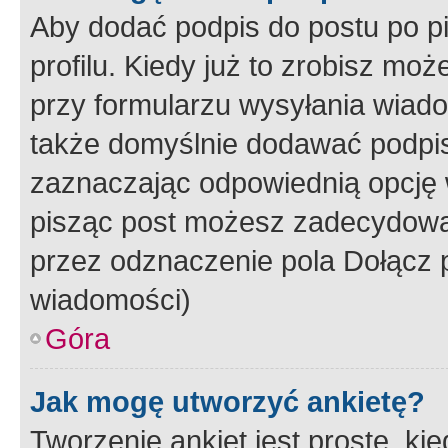
Aby dodać podpis do postu po 
profilu. Kiedy już to zrobisz m
przy formularzu wysyłania wiad
także domyślnie dodawać podpi
zaznaczając odpowiednią opcję 
pisząc post możesz zadecydowa
przez odznaczenie pola Dołącz 
wiadomości)
Góra
Jak mogę utworzyć ankietę?
Tworzenie ankiet jest proste, ki