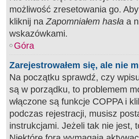
możliwość zresetowania go. Aby 
kliknij na
Zapomniałem hasła
a n
wskazówkami.
Góra
Zarejestrowałem się, ale nie 
Na początku sprawdź, czy wpisuj
są w porządku, to problemem mo
włączone są funkcje COPPA i kl
podczas rejestracji, musisz pos
instrukcjami. Jeżeli tak nie jes
Niektóre fora wymagają aktywac