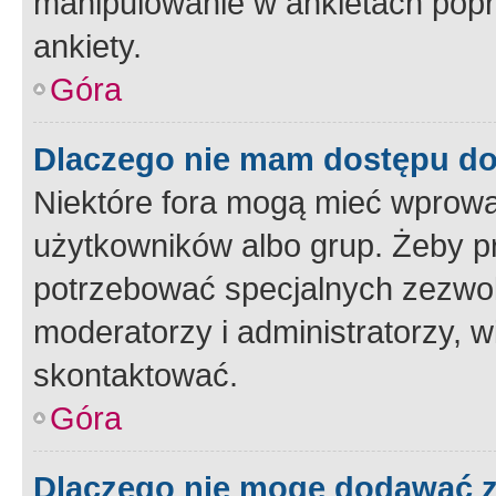
manipulowanie w ankietach popr
ankiety.
Góra
Dlaczego nie mam dostępu d
Niektóre fora mogą mieć wprowa
użytkowników albo grup. Żeby pr
potrzebować specjalnych zezwole
moderatorzy i administratorzy, w
skontaktować.
Góra
Dlaczego nie mogę dodawać 