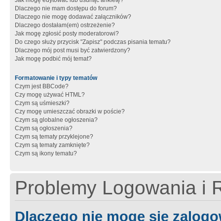
Jak mogę edytować lub usunąć ankietę?
Dlaczego nie mam dostępu do forum?
Dlaczego nie mogę dodawać załączników?
Dlaczego dostałam(em) ostrzeżenie?
Jak mogę zgłosić posty moderatorowi?
Do czego służy przycisk "Zapisz" podczas pisania tematu?
Dlaczego mój post musi być zatwierdzony?
Jak mogę podbić mój temat?
Formatowanie i typy tematów
Czym jest BBCode?
Czy mogę używać HTML?
Czym są uśmieszki?
Czy mogę umieszczać obrazki w poście?
Czym są globalne ogłoszenia?
Czym są ogłoszenia?
Czym są tematy przyklejone?
Czym są tematy zamknięte?
Czym są ikony tematu?
Problemy Logowania i R
Dlaczego nie mogę się zalog