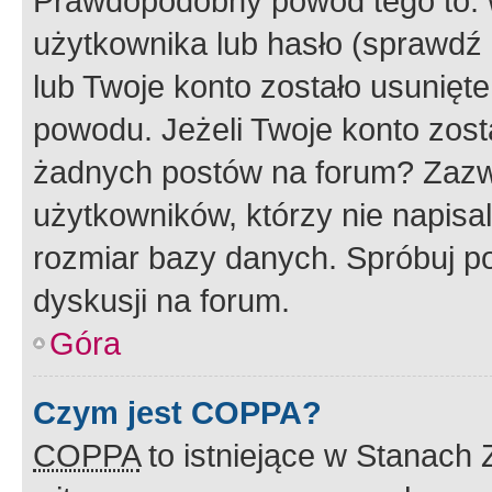
Prawdopodobny powód tego to:
użytkownika lub hasło (sprawdź e
lub Twoje konto zostało usunięte
powodu. Jeżeli Twoje konto zost
żadnych postów na forum? Zazw
użytkowników, którzy nie napisa
rozmiar bazy danych. Spróbuj po
dyskusji na forum.
Góra
Czym jest COPPA?
COPPA
to istniejące w Stanach