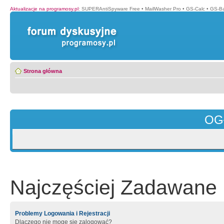
Aktualizacje na programosy.pl
:
SUPERAntiSpyware Free
•
MailWasher Pro
•
GS-Calc
•
GS-B
Strona główna
OG
Najczęściej Zadawane 
Problemy Logowania i Rejestracji
Dlaczego nie mogę się zalogować?