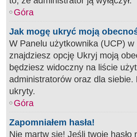
to, że administrator ją wyłączył.
Góra
Jak mogę ukryć moją obecno
W Panelu użytkownika (UCP) w 
znajdziesz opcję Ukryj moją obe
będziesz widoczny na liście użyt
administratorów oraz dla siebie.
ukryty.
Góra
Zapomniałem hasła!
Nie martw się! Jeśli twoje hasło