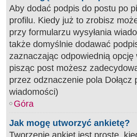
Aby dodać podpis do postu po 
profilu. Kiedy już to zrobisz m
przy formularzu wysyłania wiad
także domyślnie dodawać podpi
zaznaczając odpowiednią opcję 
pisząc post możesz zadecydowa
przez odznaczenie pola Dołącz 
wiadomości)
Góra
Jak mogę utworzyć ankietę?
Tworzenie ankiet jest proste, ki