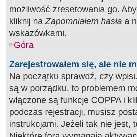
możliwość zresetowania go. Aby 
kliknij na
Zapomniałem hasła
a n
wskazówkami.
Góra
Zarejestrowałem się, ale nie 
Na początku sprawdź, czy wpisuj
są w porządku, to problemem mo
włączone są funkcje COPPA i kl
podczas rejestracji, musisz pos
instrukcjami. Jeżeli tak nie jes
Niektóre fora wymagają aktywac