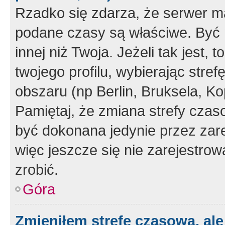
Rzadko się zdarza, że serwer m
podane czasy są właściwe. Być 
innej niż Twoja. Jeżeli tak jest,
twojego profilu, wybierając str
obszaru (np Berlin, Bruksela, Ko
Pamiętaj, że zmiana strefy czas
być dokonana jedynie przez zar
więc jeszcze się nie zarejestrow
zrobić.
Góra
Zmieniłem strefę czasową, ale