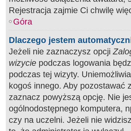
Rejestracja zajmie Ci chwilę wi
Góra
Dlaczego jestem automatycz
Jeżeli nie zaznaczysz opcji
Zalo
wizycie
podczas logowania będzi
podczas tej wizyty. Uniemożliwi
kogoś innego. Aby pozostawać 
zaznacz powyższą opcję. Nie jes
ogólnodostępnego komputera, np.
czy na uczelni. Jeżeli nie widzi